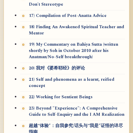
Don't Stereotype
17) Compilation of Post-Anatta Advice
18) Finding An Awakened Spiritual Teacher and
Mentor
19) My Commentary on Bahiya Sutta (written
shortly by Soh in October 2010 after his
Anatman/No-Self breakthrough)
20) 我对《婆希耶经》的评论
21) Self and phenomena as a learnt, reified
concept
22) Working for Sentient Beings
23) Beyond "Experience": A Comprehensive
Guide to Self-Enquiry and the I AM Realization
超越“体验”：自我参究/话头与“我是”证悟的详尽
指南