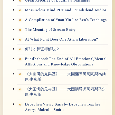
Great Resource of Buddha's Teachings
Measureless Mind PDF and SoundCloud Audios
A Compilation of Yuan Yin Lao Ren's Teachings
The Meaning of Stream Entry
At What Point Does One Attain Liberation?
何时才算证得解脱？
Buddhahood: The End of All Emotional/Mental
Afflictions and Knowledge Obscurations
《大圓滿的見與基》——大圓滿導師阿闍梨馬爾
康·史密斯
《大圆满的见与基》——大圆满导师阿阇梨马尔
康·史密斯
Dzogchen View / Basis by Dzogchen Teacher
Acarya Malcolm Smith