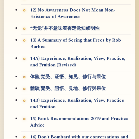
12) No Awareness Does Not Mean Non-
Existence of Awareness
“无觉”并不意味着否定觉知或明性
13) A Summary of Seeing that Frees by Rob
Burbea
14A) Experience, Realization, View, Practice,
and Fruition (Revised)
体验/觉受、证悟、知见、修行与果位
體驗/覺受、證悟、見地、修行與果位
14B) Experience, Realization, View, Practice
and Fruition
15) Book Recommendations 2019 and Practice
Advice
16) Don't Bombard with our conversations and