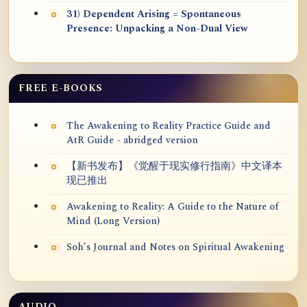
31) Dependent Arising = Spontaneous
Presence: Unpacking a Non-Dual View
FREE E-BOOKS
The Awakening to Reality Practice Guide and
AtR Guide - abridged version
【新书发布】《觉醒于现实修行指南》中文译本
现已推出
Awakening to Reality: A Guide to the Nature of
Mind (Long Version)
Soh’s Journal and Notes on Spiritual Awakening
AUDIO