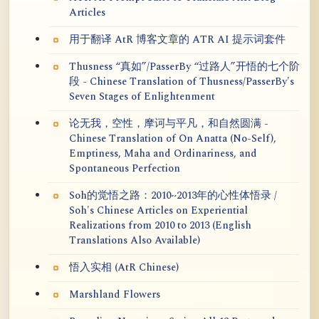
Articles
用于翻译 AtR 博客文章的 ATR AI 提示词套件
Thusness “真如”/PasserBy “过路人”开悟的七个阶
段 - Chinese Translation of Thusness/PasserBy's
Seven Stages of Enlightenment
论无我，空性，摩诃与平凡，和自然圆满 -
Chinese Translation of On Anatta (No-Self),
Emptiness, Maha and Ordinariness, and
Spontaneous Perfection
Soh的觉悟之路：2010~2013年的心性体悟录 /
Soh's Chinese Articles on Experiential
Realizations from 2010 to 2013 (English
Translations Also Available)
悟入实相 (AtR Chinese)
Marshland Flowers