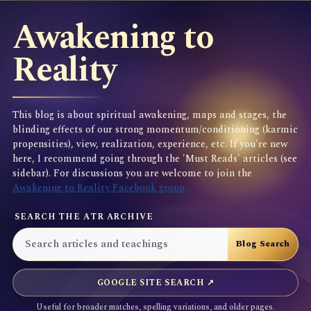
Awakening to
Reality
This blog is about spiritual awakening, maps and stages, the
blinding effects of our strong momentum/conditioning (karmic
propensities), view, realization, experience, etc. If you're new
here, I recommend going through the 'Must Reads' articles (see
sidebar). For discussions you are welcome to join the
Awakening to Reality Facebook group
SEARCH THE ATR ARCHIVE
GOOGLE SITE SEARCH ↗
Useful for broader matches, spelling variations, and older pages.