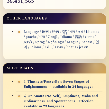
36,451,565
OTHER LANGUAGES
Language / 语言 / 語言 / སྐད / भाषा / ভাষা / Idioma /
Sprache / भाषा / மொழி / Idioma / 言語 / ภาษา /
Język / Sprog / Ngôn ngữ / Langue / Bahasa / 언
어 / Idioma / اللغة / язык / lingua / језик
MUST READS
1) Thusness/PasserBy's Seven Stages of
Enlightenment — available in 24 languages
2) On Anatta (No-Self), Emptiness, Maha and
Ordinariness, and Spontaneous Perfection —
available in 23 languages