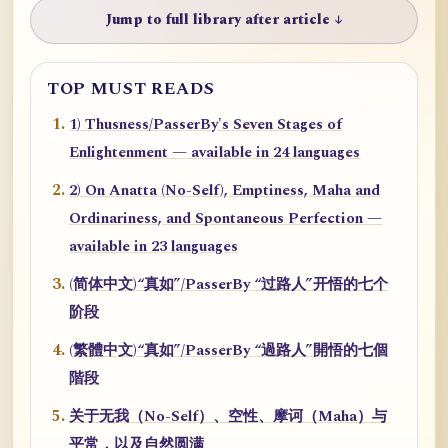
Jump to full library after article ↓
TOP MUST READS
1) Thusness/PasserBy's Seven Stages of
Enlightenment — available in 24 languages
2) On Anatta (No-Self), Emptiness, Maha and
Ordinariness, and Spontaneous Perfection —
available in 23 languages
(简体中文)“真如”/PasserBy “过路人”开悟的七个
阶段
(繁體中文)“真如”/PasserBy “過路人”開悟的七個
階段
关于无我（No-Self）、空性、摩诃（Maha）与
平常，以及自然圆满