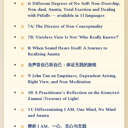
6) Different Degrees of No-Self: Non-Doership,
Non-dual, Anatta, Total Exertion and Dealing
with Pitfalls — available in 11 languages
7A) The Disease of Non-Conceptuality
7B) Viewless View Is Not ‘Who Really Knows?’
8) When Sound Hears Itself: A Journey to
Realizing Anatta
当声音自己听自己：体证无我的旅程
9) John Tan on Emptiness, Dependent Arising,
Right View, and Non-Meditation
10) A Practitioner's Reflection on the Kōmyōzō
Zanmai (Treasury of Light)
11) Differentiating I AM, One Mind, No Mind
and Anatta
辨析 I AM、一心、无心与无我