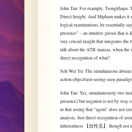
John Tan: For example, Tsongkhapa: T
Direct Insight. And Mipham makes it sy
logical examinations, he essentially s
presence” – an intuitive gnosis that is 
very crucial insight that integrates the 
talk about the ATR stanzas, when the ins
direct recognition of what?
Soh Wei Yu: The simultaneous absence o
action-object/seer-seeing-seen paradig
John Tan: Yes, simultaneously two insig
presence) but negation is not by way o
in that seeing that "agent" does not exi
analysis. Just direct recognition of se
inherentness 【自性见】 though not in a 