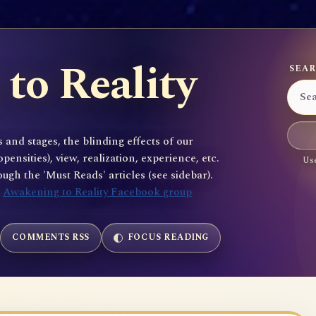
to Reality
SEAR
 and stages, the blinding effects of our
sities), view, realization, experience, etc.
Use
gh the 'Must Reads' articles (see sidebar).
e
Awakening to Reality Facebook group
COMMENTS RSS
FOCUS READING