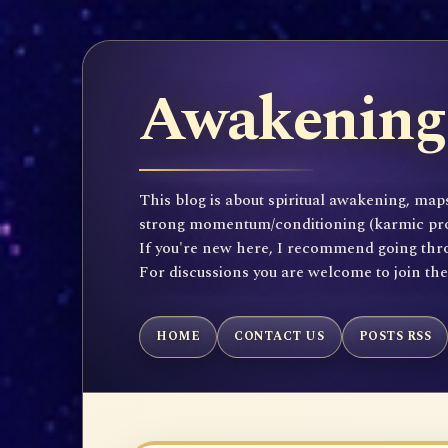
Awakening 
This blog is about spiritual awakening, maps
strong momentum/conditioning (karmic propen
If you're new here, I recommend going throu
For discussions you are welcome to join th
HOME
CONTACT US
POSTS RSS