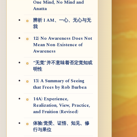
One Mind, No Mind and
Anatta
辨析 I AM、一心、无心与无
我
12) No Awareness Does Not
Mean Non-Existence of
Awareness
“无觉”并不意味着否定觉知或
明性
13) A Summary of Seeing
that Frees by Rob Burbea
14A) Experience,
Realization, View, Practice,
and Fruition (Revised)
体验/觉受、证悟、知见、修
行与果位