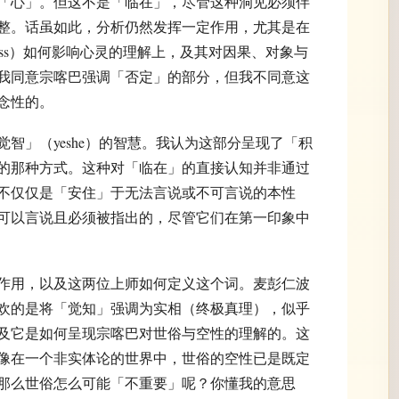
「心」。但这不是「临在」，尽管这种洞见必须伴
整。话虽如此，分析仍然发挥一定作用，尤其是在
tness）如何影响心灵的理解上，及其对因果、对象与
我同意宗喀巴强调「否定」的部分，但我不同意这
念性的。
智」（yeshe）的智慧。我认为这部分呈现了「积
的那种方式。这种对「临在」的直接认知并非通过
不仅仅是「安住」于无法言说或不可言说的本性
可以言说且必须被指出的，尽管它们在第一印象中
作用，以及这两位上师如何定义这个词。麦彭仁波
欢的是将「觉知」强调为实相（终极真理），似乎
及它是如何呈现宗喀巴对世俗与空性的理解的。这
像在一个非实体论的世界中，世俗的空性已是既定
那么世俗怎么可能「不重要」呢？你懂我的意思