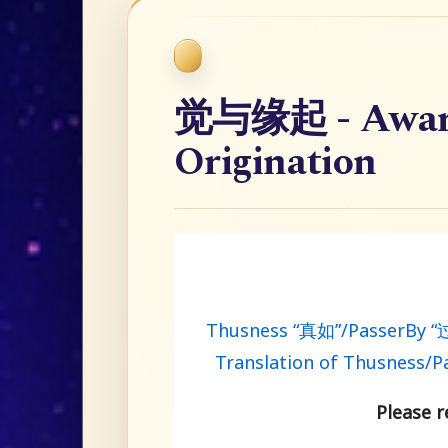
觉与缘起 - Aware
Origination
Thusness “真如”/PasserBy
Translation of Thusness/P
Please re