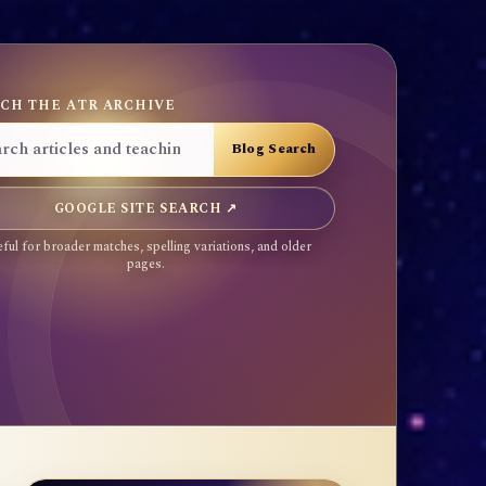
CH THE ATR ARCHIVE
GOOGLE SITE SEARCH ↗
ful for broader matches, spelling variations, and older
pages.