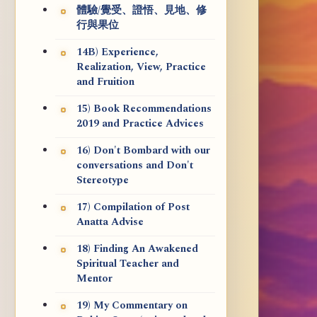
體驗/覺受、證悟、見地、修
行與果位
14B) Experience,
Realization, View, Practice
and Fruition
15) Book Recommendations
2019 and Practice Advices
16) Don't Bombard with our
conversations and Don't
Stereotype
17) Compilation of Post
Anatta Advise
18) Finding An Awakened
Spiritual Teacher and
Mentor
19) My Commentary on