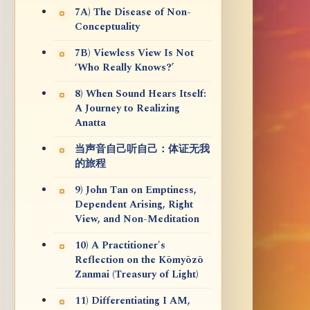
7A) The Disease of Non-
Conceptuality
7B) Viewless View Is Not
‘Who Really Knows?’
8) When Sound Hears Itself:
A Journey to Realizing
Anatta
当声音自己听自己：体证无我
的旅程
9) John Tan on Emptiness,
Dependent Arising, Right
View, and Non-Meditation
10) A Practitioner's
Reflection on the Kōmyōzō
Zanmai (Treasury of Light)
11) Differentiating I AM,