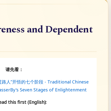
ness and Dependent
请先看：
 “过路人”开悟的七个阶段 - Traditional Chinese
asserBy's Seven Stages of Enlightenment
ad this first (English):