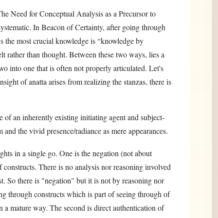
he Need for Conceptual Analysis as a Precursor to
stematic. In Beacon of Certainty, after going through
ays the most crucial knowledge is “knowledge by
felt rather than thought. Between these two ways, lies a
two into one that is often not properly articulated. Let's
ight of anatta arises from realizing the stanzas, there is
f an inherently existing initiating agent and subject-
m and the vivid presence/radiance as mere appearances.
hts in a single go. One is the negation (not about
f constructs. There is no analysis nor reasoning involved
st. So there is "negation" but it is not by reasoning nor
eing through constructs which is part of seeing through of
mature way. The second is direct authentication of