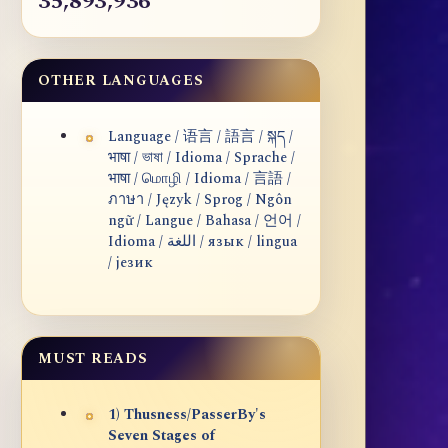
35,893,936
OTHER LANGUAGES
Language / 语言 / 語言 / སྐད /
भाषा / ভাষা / Idioma / Sprache /
भाषा / மொழி / Idioma / 言語 /
ภาษา / Język / Sprog / Ngôn
ngữ / Langue / Bahasa / 언어 /
Idioma / اللغة / язык / lingua
/ језик
MUST READS
1) Thusness/PasserBy's
Seven Stages of