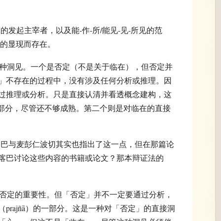
在实有的发起主宰者，以及能-作-所/能见-见-所见的范
粹的显现而存在。
性产生两种洞见。一个是否定（不是关于临在），但否定并
」不存在的过程中，没有涉及任何分析或推理。因
过推理或分析。只是直接认清并看透概念建构，这
s）的一部分，尽管还不够成熟。第二个则是对临在的直接
那么，宗喀巴与麦彭仁波切其实也指出了这一点，但在那篇论
喀巴讨论这些内容的书籍或论文？那本辩证法的
赞同指出否定的重要性。但「否定」并不一定要通过分析，
prajñā）的一部分。这是一种对「否定」的直接洞