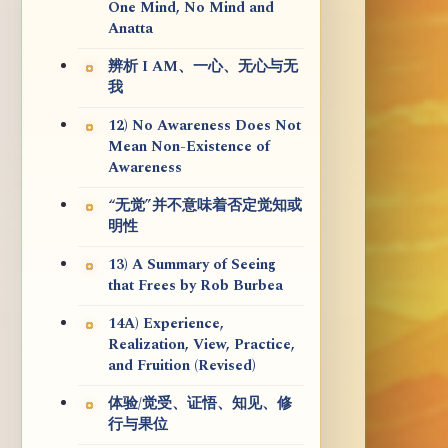
One Mind, No Mind and
Anatta
辨析 I AM、一心、无心与无
我
12) No Awareness Does Not
Mean Non-Existence of
Awareness
“无觉”并不意味着否定觉知或
明性
13) A Summary of Seeing
that Frees by Rob Burbea
14A) Experience,
Realization, View, Practice,
and Fruition (Revised)
体验/觉受、证悟、知见、修
行与果位