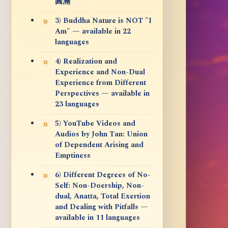
圓滿
3) Buddha Nature is NOT "I
Am" — available in 22
languages
4) Realization and
Experience and Non-Dual
Experience from Different
Perspectives — available in
23 languages
5) YouTube Videos and
Audios by John Tan: Union
of Dependent Arising and
Emptiness
6) Different Degrees of No-
Self: Non-Doership, Non-
dual, Anatta, Total Exertion
and Dealing with Pitfalls —
available in 11 languages