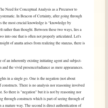
he Need for Conceptual Analysis as a Precursor to
stematic. In Beacon of Certainty, after going through
ays the most crucial knowledge is “knowledge by
felt rather than thought. Between these two ways, lies a
two into one that is often not properly articulated. Let's
ight of anatta arises from realizing the stanzas, there is
f an inherently existing initiating agent and subject-
m and the vivid presence/radiance as mere appearances.
hts in a single go. One is the negation (not about
f constructs. There is no analysis nor reasoning involved
st. So there is "negation" but it is not by reasoning nor
eing through constructs which is part of seeing through of
mature way. The second is direct authentication of