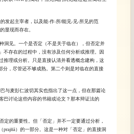
在实有的发起主宰者，以及能-作-所/能见-见-所见的范
粹的显现而存在。
性产生两种洞见。一个是否定（不是关于临在），但否定并
」不存在的过程中，没有涉及任何分析或推理。因
过推理或分析。只是直接认清并看透概念建构，这
s）的一部分，尽管还不够成熟。第二个则是对临在的直接
那么，宗喀巴与麦彭仁波切其实也指出了这一点，但在那篇论
喀巴讨论这些内容的书籍或论文？那本辩证法的
赞同指出否定的重要性。但「否定」并不一定要通过分析，
prajñā）的一部分。这是一种对「否定」的直接洞