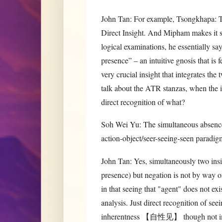
John Tan: For example, Tsongkhapa: T
Direct Insight. And Mipham makes it sy
logical examinations, he essentially s
presence” – an intuitive gnosis that is 
very crucial insight that integrates the 
talk about the ATR stanzas, when the ins
direct recognition of what?
Soh Wei Yu: The simultaneous absence o
action-object/seer-seeing-seen paradig
John Tan: Yes, simultaneously two insig
presence) but negation is not by way o
in that seeing that "agent" does not exi
analysis. Just direct recognition of se
inherentness 【自性见】 though not in a 