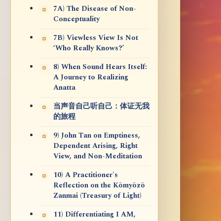
7A) The Disease of Non-
Conceptuality
7B) Viewless View Is Not
‘Who Really Knows?’
8) When Sound Hears Itself:
A Journey to Realizing
Anatta
当声音自己听自己：体证无我
的旅程
9) John Tan on Emptiness,
Dependent Arising, Right
View, and Non-Meditation
10) A Practitioner's
Reflection on the Kōmyōzō
Zanmai (Treasury of Light)
11) Differentiating I AM,