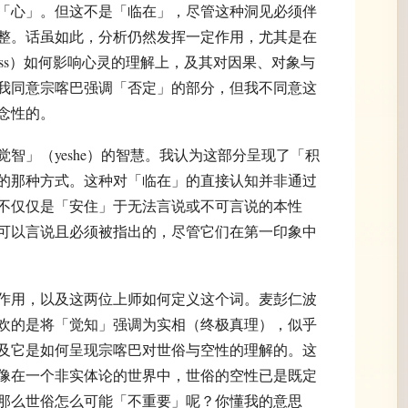
「心」。但这不是「临在」，尽管这种洞见必须伴
整。话虽如此，分析仍然发挥一定作用，尤其是在
tness）如何影响心灵的理解上，及其对因果、对象与
我同意宗喀巴强调「否定」的部分，但我不同意这
念性的。
智」（yeshe）的智慧。我认为这部分呈现了「积
的那种方式。这种对「临在」的直接认知并非通过
不仅仅是「安住」于无法言说或不可言说的本性
可以言说且必须被指出的，尽管它们在第一印象中
作用，以及这两位上师如何定义这个词。麦彭仁波
欢的是将「觉知」强调为实相（终极真理），似乎
及它是如何呈现宗喀巴对世俗与空性的理解的。这
像在一个非实体论的世界中，世俗的空性已是既定
那么世俗怎么可能「不重要」呢？你懂我的意思