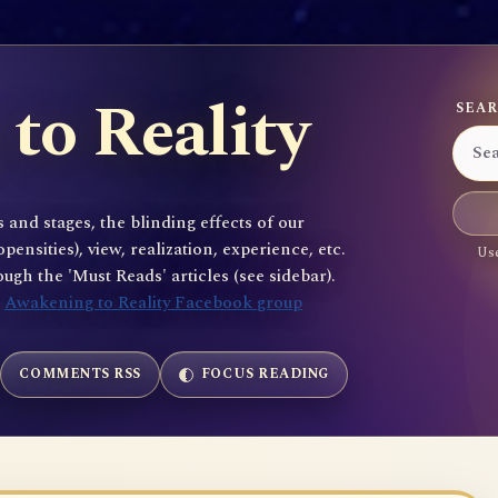
to Reality
SEAR
 and stages, the blinding effects of our
sities), view, realization, experience, etc.
Use
gh the 'Must Reads' articles (see sidebar).
e
Awakening to Reality Facebook group
COMMENTS RSS
FOCUS READING