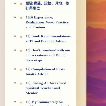
體驗/覺受、證悟、見地、修
行與果位
14B) Experience,
Realization, View, Practice
and Fruition
15) Book Recommendations
2019 and Practice Advice
16) Don't Bombard with our
conversations and Don't
Stereotype
17) Compilation of Post-
Anatta Advice
18) Finding An Awakened
Spiritual Teacher and
Mentor
19) My Commentary on