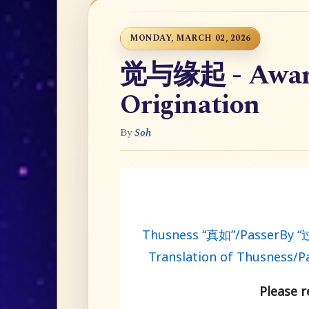
MONDAY, MARCH 02, 2026
觉与缘起 - Aware
Origination
By
Soh
Thusness “真如”/PasserBy
Translation of Thusness/P
Please re