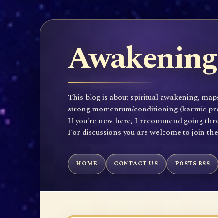
Awakening 
This blog is about spiritual awakening, maps
strong momentum/conditioning (karmic propen
If you're new here, I recommend going throu
For discussions you are welcome to join th
HOME
CONTACT US
POSTS RSS