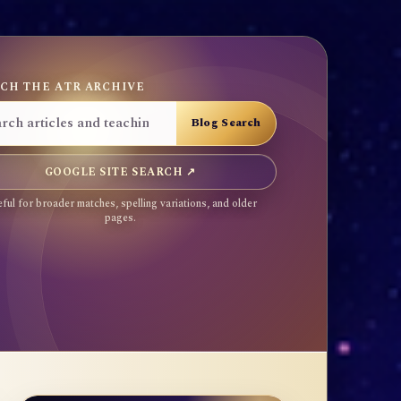
CH THE ATR ARCHIVE
GOOGLE SITE SEARCH ↗
ful for broader matches, spelling variations, and older
pages.