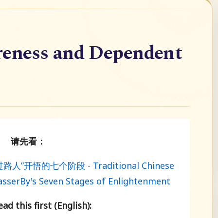
ness and Dependent
请先看：
 “过路人”开悟的七个阶段 - Traditional Chinese
asserBy's Seven Stages of Enlightenment
ad this first (English):