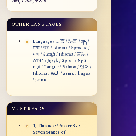
36,732,925
OTHER LANGUAGES
Language / 语言 / 語言 / སྐད /
भाषा / ভাষা / Idioma / Sprache /
भाषा / மொழி / Idioma / 言語 /
ภาษา / Język / Sprog / Ngôn
ngữ / Langue / Bahasa / 언어 /
Idioma / اللغة / язык / lingua
/ језик
MUST READS
1) Thusness/PasserBy's
Seven Stages of