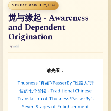
MONDAY, MARCH 02, 2026
觉与缘起 - Awareness
and Dependent
Origination
By
Soh
请先看：
Thusness “真如”/PasserBy “过路人”开
悟的七个阶段 - Traditional Chinese
Translation of Thusness/PasserBy's
Seven Stages of Enlightenment