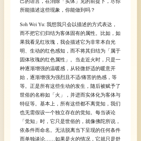
己的语言，在消除「实体」见的前提下，尽你
所能描述这些现象，你能做到吗？
Soh Wei Yu: 我想我只会以描述的方式表达，
而不把它们归结为客体固有的属性。比如，如
果我看见红玫瑰，我会描述它为非常本自光
明、生动的红色感知，而不将其归结为「属于
固体玫瑰的红色属性」。当走近火时，只是一
种逐渐增强的温暖感，从轻微舒适的暖意开
始，逐渐增强为强烈且不适/痛苦的热感，等
等。正是所有这些生动的发生，随后被赋予了
世俗的名称如「火」，并进而实体化为客体与
特征等。基本上，所有这些都不离觉知，我们
也无需假设一个独立存在的觉知。每当谈论
「觉知」时，它只是世俗的，就像佛陀所说，
依条件而命名。无法脱离当下呈现的任何条件
而单独谈论……如果是火的情况，它就只是舒