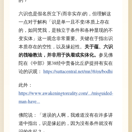
六识也是假名所立下(而非实存)的，但理解这
一点对于解构「识是单一且不变/本质上存在
的，如同梵我，是独立于条件和各种显现的不
变实体」这一观念非常重要。关键在于指出识
关于蕴、六识
本质存在的空性，以及缘起性。
的筏喻教法，并非用于执着或实体化。
参见佛
陀在《中部》第38经中责备比丘萨提持有实在
论的识观：
https://suttacentral.net/mn38/en/bodhi
此外：
https://www.awakeningtoreality.com/.../misguided-
man-have...
佛陀说：「迷误的人啊，我难道没有在许多讲
道中指出，识是缘起的，因为没有条件就没有
识的生起？」