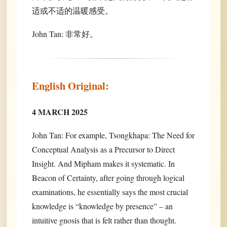
适或不适的温暖感受。
John Tan: 非常好。
English Original:
4 MARCH 2025
John Tan: For example, Tsongkhapa: The Need for
Conceptual Analysis as a Precursor to Direct
Insight. And Mipham makes it systematic. In
Beacon of Certainty, after going through logical
examinations, he essentially says the most crucial
knowledge is “knowledge by presence” – an
intuitive gnosis that is felt rather than thought.