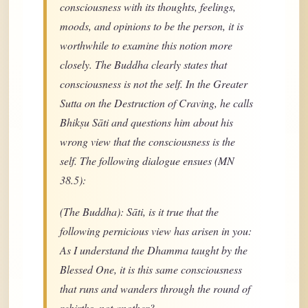
consciousness with its thoughts, feelings,
moods, and opinions to be the person, it is
worthwhile to examine this notion more
closely. The Buddha clearly states that
consciousness is not the self. In the Greater
Sutta on the Destruction of Craving, he calls
Bhikṣu Sāti and questions him about his
wrong view that the consciousness is the
self. The following dialogue ensues (MN
38.5):
(The Buddha): Sāti, is it true that the
following pernicious view has arisen in you:
As I understand the Dhamma taught by the
Blessed One, it is this same consciousness
that runs and wanders through the round of
rebirths, not another?