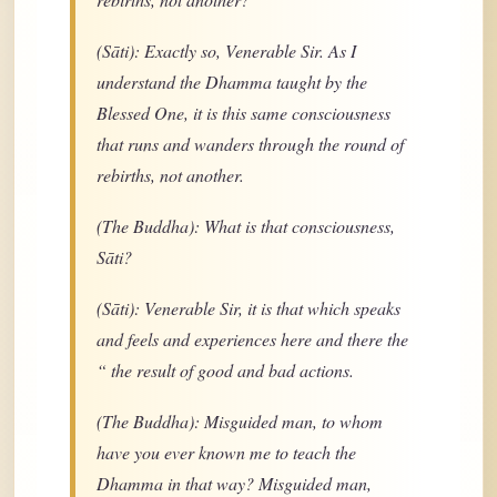
(Sāti): Exactly so, Venerable Sir. As I
understand the Dhamma taught by the
Blessed One, it is this same consciousness
that runs and wanders through the round of
rebirths, not another.
(The Buddha): What is that consciousness,
Sāti?
(Sāti): Venerable Sir, it is that which speaks
and feels and experiences here and there the
“ the result of good and bad actions.
(The Buddha): Misguided man, to whom
have you ever known me to teach the
Dhamma in that way? Misguided man,