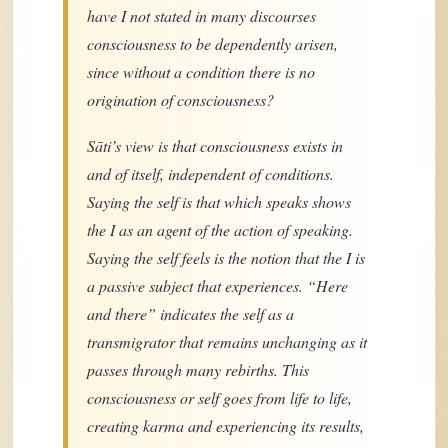
have I not stated in many discourses
consciousness to be dependently arisen,
since without a condition there is no
origination of consciousness?
Sāti’s view is that consciousness exists in
and of itself, independent of conditions.
Saying the self is that which speaks shows
the I as an agent of the action of speaking.
Saying the self feels is the notion that the I is
a passive subject that experiences. “Here
and there” indicates the self as a
transmigrator that remains unchanging as it
passes through many rebirths. This
consciousness or self goes from life to life,
creating karma and experiencing its results,