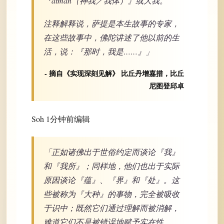
『ātman（神我／我体）』或大我。
注释解释说，萨提是本生故事的专家，
在这些故事中，佛陀讲述了他以前的生
活，说：『那时，我是……』」
- 摘自《实现深刻见解》 比丘丹增嘉措，比丘
尼图登邱卓
Soh 1分钟前编辑
「正如诸佛出于世俗约定而谈论『我』
和『我所』；同样地，他们也出于实际
原因谈论『蕴』、『界』和『处』。这
些被称为『大种』的事物，完全被吸收
于识中；既然它们通过理解而被消解，
难道它们不是被错误地赋予实在性