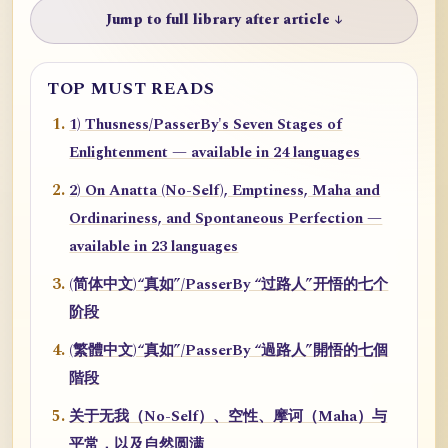
Jump to full library after article ↓
TOP MUST READS
1) Thusness/PasserBy's Seven Stages of
Enlightenment — available in 24 languages
2) On Anatta (No-Self), Emptiness, Maha and
Ordinariness, and Spontaneous Perfection —
available in 23 languages
(简体中文)“真如”/PasserBy “过路人”开悟的七个
阶段
(繁體中文)“真如”/PasserBy “過路人”開悟的七個
階段
关于无我（No-Self）、空性、摩诃（Maha）与
平常，以及自然圆满