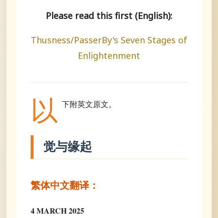
Please read this first (English):
Thusness/PasserBy's Seven Stages of
Enlightenment
以
下附英文原文。
觉与缘起
繁体中文翻译：
4 MARCH 2025