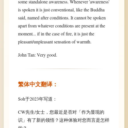
some standalone awareness. Whenever 'awareness'
is spoken it is just conventional, like the Buddha
said, named after conditions. It cannot be spoken
apart from whatever conditions are present at the
moment... if in the case of fire, it is just the
pleasant/unpleasant sensation of warmth.
John Tan: Very good.
繁体中文翻译：
Soh于2023年写道：
CW先生/女士，您最近是否对「作为显现的
识」有了新的领悟？这种体验对您而言是怎样
的？