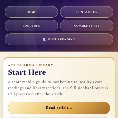
HOME
CONTACT US
POSTS RSS
COMMENTS RSS
FOCUS READING
ATR DHARMA LIBRARY
Start Here
A short mobile guide to Awakening to Reality's core
readings and library sections. The full sidebar library is
still preserved after the article.
Read article ↓