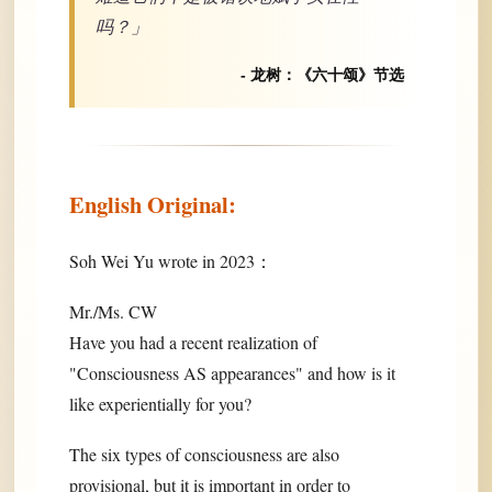
吗？」
- 龙树：《六十颂》节选
English Original:
Soh Wei Yu wrote in 2023：
Mr./Ms. CW
Have you had a recent realization of
"Consciousness AS appearances" and how is it
like experientially for you?
The six types of consciousness are also
provisional, but it is important in order to