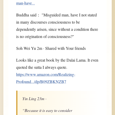
man-have...
Buddha said： "Misguided man, have I not stated
in many discourses consciousness to be
dependently arisen, since without a condition there
is no origination of consciousness?"
Soh Wei Yu 2m · Shared with Your friends
Looks like a great book by the Dalai Lama. It even
quoted the sutta I always quote.
https://www.amazon.com/Realizing-
Profound.../dp/B09ZBKNZB7
Yin Ling 23m ·
“Because it is easy to consider