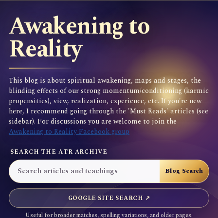
Awakening to
Reality
This blog is about spiritual awakening, maps and stages, the
blinding effects of our strong momentum/conditioning (karmic
propensities), view, realization, experience, etc. If you're new
here, I recommend going through the 'Must Reads' articles (see
sidebar). For discussions you are welcome to join the
Awakening to Reality Facebook group
SEARCH THE ATR ARCHIVE
GOOGLE SITE SEARCH ↗
Useful for broader matches, spelling variations, and older pages.