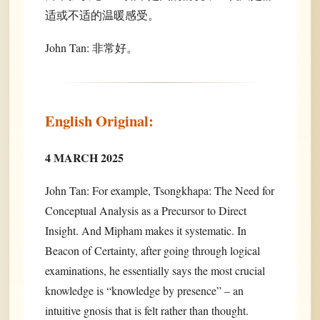
适或不适的温暖感受。
John Tan: 非常好。
English Original:
4 MARCH 2025
John Tan: For example, Tsongkhapa: The Need for
Conceptual Analysis as a Precursor to Direct
Insight. And Mipham makes it systematic. In
Beacon of Certainty, after going through logical
examinations, he essentially says the most crucial
knowledge is “knowledge by presence” – an
intuitive gnosis that is felt rather than thought.