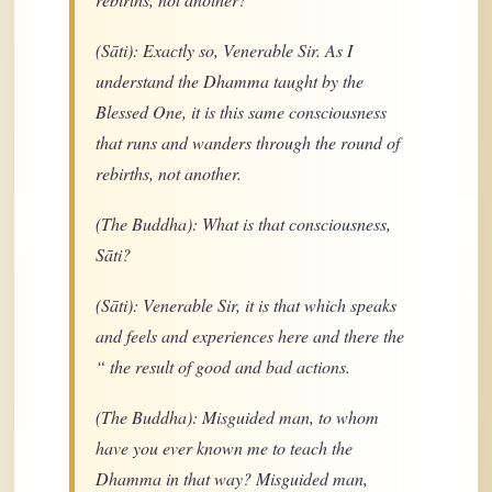
(Sāti): Exactly so, Venerable Sir. As I
understand the Dhamma taught by the
Blessed One, it is this same consciousness
that runs and wanders through the round of
rebirths, not another.
(The Buddha): What is that consciousness,
Sāti?
(Sāti): Venerable Sir, it is that which speaks
and feels and experiences here and there the
“ the result of good and bad actions.
(The Buddha): Misguided man, to whom
have you ever known me to teach the
Dhamma in that way? Misguided man,