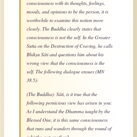
consciousness with its thoughts, feelings,
moods, and opinions to be the person, it is
worthwhile to examine this notion more
closely. The Buddha clearly states that
consciousness is not the self. In the Greater
Sutta on the Destruction of Craving, he calls
Bhikṣu Sāti and questions him about his
wrong view that the consciousness is the
self. The following dialogue ensues (MN
38.5):
(The Buddha): Sāti, is it true that the
following pernicious view has arisen in you:
As I understand the Dhamma taught by the
Blessed One, it is this same consciousness
that runs and wanders through the round of
rebirths, not another?