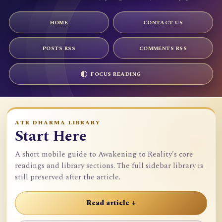
HOME
CONTACT US
POSTS RSS
COMMENTS RSS
FOCUS READING
ATR DHARMA LIBRARY
Start Here
A short mobile guide to Awakening to Reality's core
readings and library sections. The full sidebar library is
still preserved after the article.
Read article ↓