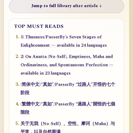
Jump to full library after article ↓
TOP MUST READS
1) Thusness/PasserBy's Seven Stages of
Enlightenment — available in 24 languages
2) On Anatta (No-Self), Emptiness, Maha and
Ordinariness, and Spontaneous Perfection —
available in 23 languages
(简体中文)“真如”/PasserBy “过路人”开悟的七个
阶段
(繁體中文)“真如”/PasserBy “過路人”開悟的七個
階段
关于无我（No-Self）、空性、摩诃（Maha）与
平常，以及自然圆满