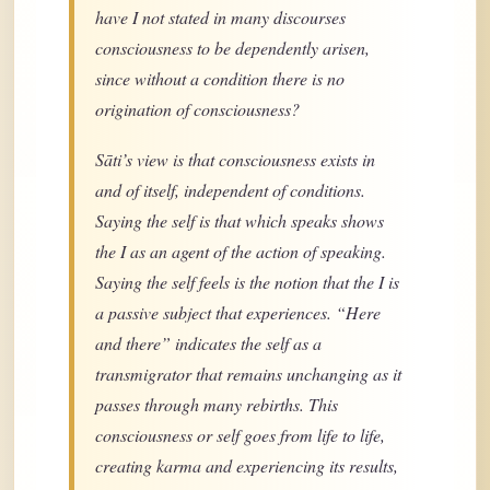
have I not stated in many discourses
consciousness to be dependently arisen,
since without a condition there is no
origination of consciousness?
Sāti’s view is that consciousness exists in
and of itself, independent of conditions.
Saying the self is that which speaks shows
the I as an agent of the action of speaking.
Saying the self feels is the notion that the I is
a passive subject that experiences. “Here
and there” indicates the self as a
transmigrator that remains unchanging as it
passes through many rebirths. This
consciousness or self goes from life to life,
creating karma and experiencing its results,