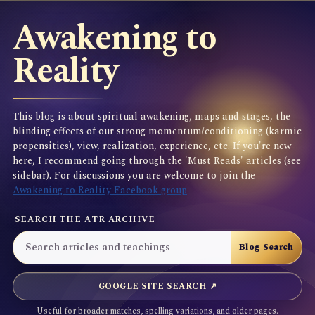
Awakening to
Reality
This blog is about spiritual awakening, maps and stages, the
blinding effects of our strong momentum/conditioning (karmic
propensities), view, realization, experience, etc. If you're new
here, I recommend going through the 'Must Reads' articles (see
sidebar). For discussions you are welcome to join the
Awakening to Reality Facebook group
SEARCH THE ATR ARCHIVE
GOOGLE SITE SEARCH ↗
Useful for broader matches, spelling variations, and older pages.