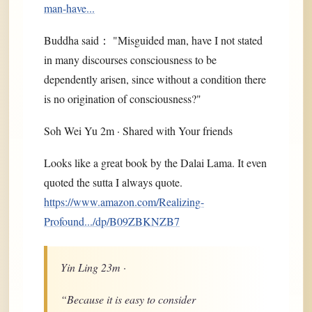
man-have...
Buddha said： "Misguided man, have I not stated
in many discourses consciousness to be
dependently arisen, since without a condition there
is no origination of consciousness?"
Soh Wei Yu 2m · Shared with Your friends
Looks like a great book by the Dalai Lama. It even
quoted the sutta I always quote.
https://www.amazon.com/Realizing-
Profound.../dp/B09ZBKNZB7
Yin Ling 23m ·
“Because it is easy to consider