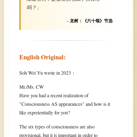
吗？」
- 龙树：《六十颂》节选
English Original:
Soh Wei Yu wrote in 2023：
Mr./Ms. CW
Have you had a recent realization of
"Consciousness AS appearances" and how is it
like experientially for you?
The six types of consciousness are also
provisional, but it is important in order to