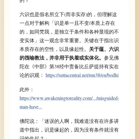
六识也是假名所立下(而非实存)的，但理解这
一点对于解构「识是单一且不变/本质上存在
的，如同梵我，是独立于条件和各种显现的不
变实体」这一观念非常重要。关键在于指出识
关于蕴、六识
本质存在的空性，以及缘起性。
的筏喻教法，并非用于执着或实体化。
参见佛
陀在《中部》第38经中责备比丘萨提持有实在
论的识观：
https://suttacentral.net/mn38/en/bodhi
此外：
https://www.awakeningtoreality.com/.../misguided-
man-have...
佛陀说：「迷误的人啊，我难道没有在许多讲
道中指出，识是缘起的，因为没有条件就没有
识的生起？」