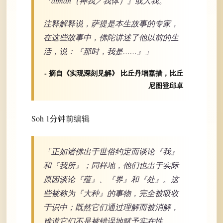
『ātman（神我／我体）』或大我。
注释解释说，萨提是本生故事的专家，
在这些故事中，佛陀讲述了他以前的生
活，说：『那时，我是……』」
- 摘自《实现深刻见解》 比丘丹增嘉措，比丘
尼图登邱卓
Soh 1分钟前编辑
「正如诸佛出于世俗约定而谈论『我』
和『我所』；同样地，他们也出于实际
原因谈论『蕴』、『界』和『处』。这
些被称为『大种』的事物，完全被吸收
于识中；既然它们通过理解而被消解，
难道它们不是被错误地赋予实在性