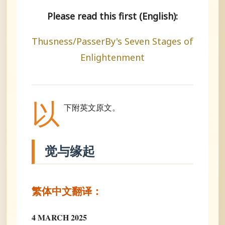
Please read this first (English):
Thusness/PasserBy's Seven Stages of
Enlightenment
以
下附英文原文。
觉与缘起
繁体中文翻译：
4 MARCH 2025