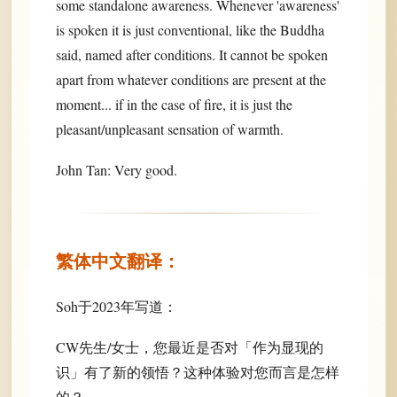
some standalone awareness. Whenever 'awareness'
is spoken it is just conventional, like the Buddha
said, named after conditions. It cannot be spoken
apart from whatever conditions are present at the
moment... if in the case of fire, it is just the
pleasant/unpleasant sensation of warmth.
John Tan: Very good.
繁体中文翻译：
Soh于2023年写道：
CW先生/女士，您最近是否对「作为显现的
识」有了新的领悟？这种体验对您而言是怎样
的？