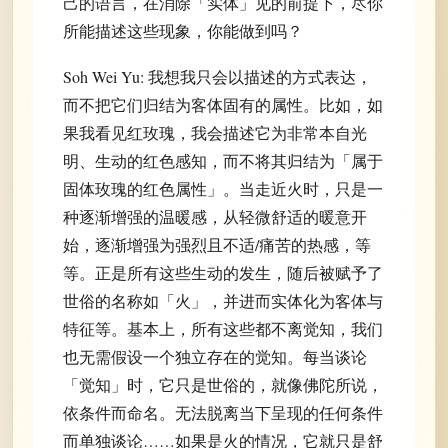
己的语言，在消除「实体」见的前提下，尽你
所能描述这些现象，你能做到吗？
Soh Wei Yu: 我想我只会以描述的方式表达，
而不把它们归结为客体固有的属性。比如，如
果我看见红玫瑰，我会描述它为非常本自光
明、生动的红色感知，而不将其归结为「属于
固体玫瑰的红色属性」。当走近火时，只是一
种逐渐增强的温暖感，从轻微舒适的暖意开
始，逐渐增强为强烈且不适/痛苦的热感，等
等。正是所有这些生动的发生，随后被赋予了
世俗的名称如「火」，并进而实体化为客体与
特征等。基本上，所有这些都不离觉知，我们
也无需假设一个独立存在的觉知。每当谈论
「觉知」时，它只是世俗的，就像佛陀所说，
依条件而命名。无法脱离当下呈现的任何条件
而单独谈论……如果是火的情况，它就只是舒