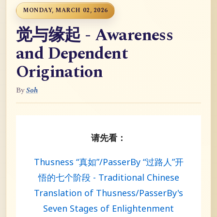
MONDAY, MARCH 02, 2026
觉与缘起 - Awareness
and Dependent
Origination
By
Soh
请先看：
Thusness “真如”/PasserBy “过路人”开
悟的七个阶段 - Traditional Chinese
Translation of Thusness/PasserBy's
Seven Stages of Enlightenment