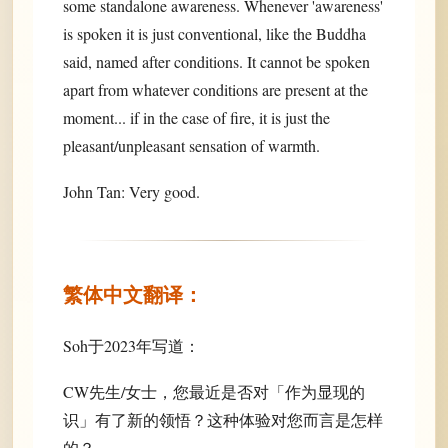
some standalone awareness. Whenever 'awareness'
is spoken it is just conventional, like the Buddha
said, named after conditions. It cannot be spoken
apart from whatever conditions are present at the
moment... if in the case of fire, it is just the
pleasant/unpleasant sensation of warmth.
John Tan: Very good.
繁体中文翻译：
Soh于2023年写道：
CW先生/女士，您最近是否对「作为显现的
识」有了新的领悟？这种体验对您而言是怎样
的？