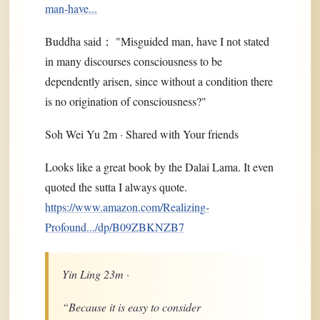
man-have...
Buddha said： "Misguided man, have I not stated
in many discourses consciousness to be
dependently arisen, since without a condition there
is no origination of consciousness?"
Soh Wei Yu 2m · Shared with Your friends
Looks like a great book by the Dalai Lama. It even
quoted the sutta I always quote.
https://www.amazon.com/Realizing-
Profound.../dp/B09ZBKNZB7
Yin Ling 23m ·
“Because it is easy to consider