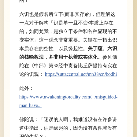
六识也是假名所立下(而非实存)的，但理解这
一点对于解构「识是单一且不变/本质上存在
的，如同梵我，是独立于条件和各种显现的不
变实体」这一观念非常重要。关键在于指出识
关于蕴、六识
本质存在的空性，以及缘起性。
的筏喻教法，并非用于执着或实体化。
参见佛
陀在《中部》第38经中责备比丘萨提持有实在
论的识观：
https://suttacentral.net/mn38/en/bodhi
此外：
https://www.awakeningtoreality.com/.../misguided-
man-have...
佛陀说：「迷误的人啊，我难道没有在许多讲
道中指出，识是缘起的，因为没有条件就没有
识的生起？」