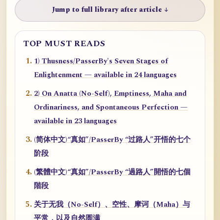
Jump to full library after article ↓
TOP MUST READS
1) Thusness/PasserBy's Seven Stages of
Enlightenment — available in 24 languages
2) On Anatta (No-Self), Emptiness, Maha and
Ordinariness, and Spontaneous Perfection —
available in 23 languages
(简体中文)“真如”/PasserBy “过路人”开悟的七个
阶段
(繁體中文)“真如”/PasserBy “過路人”開悟的七個
階段
关于无我（No-Self）、空性、摩诃（Maha）与
平常，以及自然圆满