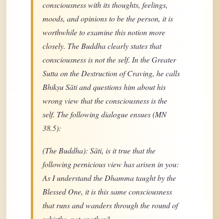
consciousness with its thoughts, feelings,
moods, and opinions to be the person, it is
worthwhile to examine this notion more
closely. The Buddha clearly states that
consciousness is not the self. In the Greater
Sutta on the Destruction of Craving, he calls
Bhikṣu Sāti and questions him about his
wrong view that the consciousness is the
self. The following dialogue ensues (MN
38.5):
(The Buddha): Sāti, is it true that the
following pernicious view has arisen in you:
As I understand the Dhamma taught by the
Blessed One, it is this same consciousness
that runs and wanders through the round of
rebirths, not another?