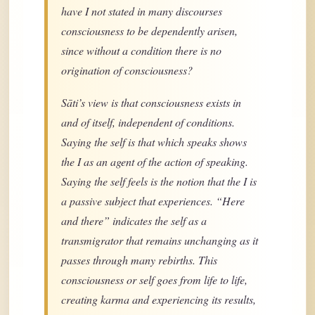
have I not stated in many discourses
consciousness to be dependently arisen,
since without a condition there is no
origination of consciousness?
Sāti’s view is that consciousness exists in
and of itself, independent of conditions.
Saying the self is that which speaks shows
the I as an agent of the action of speaking.
Saying the self feels is the notion that the I is
a passive subject that experiences. “Here
and there” indicates the self as a
transmigrator that remains unchanging as it
passes through many rebirths. This
consciousness or self goes from life to life,
creating karma and experiencing its results,