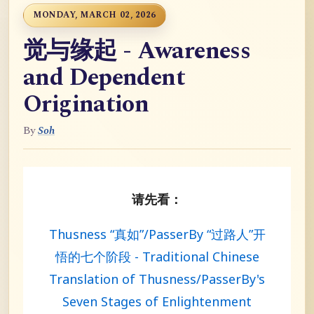
MONDAY, MARCH 02, 2026
觉与缘起 - Awareness
and Dependent
Origination
By
Soh
请先看：
Thusness “真如”/PasserBy “过路人”开
悟的七个阶段 - Traditional Chinese
Translation of Thusness/PasserBy's
Seven Stages of Enlightenment