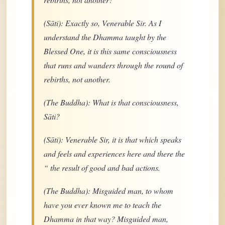
(Sāti): Exactly so, Venerable Sir. As I
understand the Dhamma taught by the
Blessed One, it is this same consciousness
that runs and wanders through the round of
rebirths, not another.
(The Buddha): What is that consciousness,
Sāti?
(Sāti): Venerable Sir, it is that which speaks
and feels and experiences here and there the
“ the result of good and bad actions.
(The Buddha): Misguided man, to whom
have you ever known me to teach the
Dhamma in that way? Misguided man,