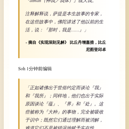
『ātman（神我／我体）』或大我。
注释解释说，萨提是本生故事的专家，
在这些故事中，佛陀讲述了他以前的生
活，说：『那时，我是……』」
- 摘自《实现深刻见解》 比丘丹增嘉措，比丘
尼图登邱卓
Soh 1分钟前编辑
「正如诸佛出于世俗约定而谈论『我』
和『我所』；同样地，他们也出于实际
原因谈论『蕴』、『界』和『处』。这
些被称为『大种』的事物，完全被吸收
于识中；既然它们通过理解而被消解，
难道它们不是被错误地赋予实在性