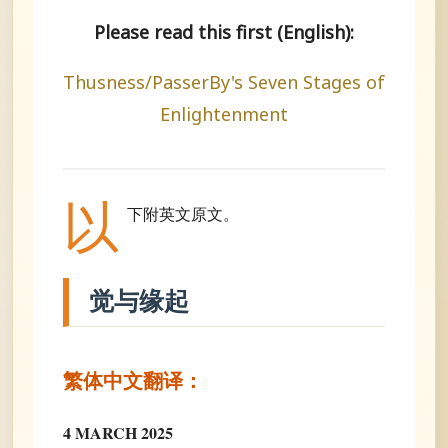
Please read this first (English):
Thusness/PasserBy's Seven Stages of
Enlightenment
以
下附英文原文。
觉与缘起
繁体中文翻译：
4 MARCH 2025