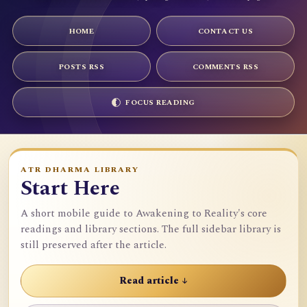
HOME
CONTACT US
POSTS RSS
COMMENTS RSS
FOCUS READING
ATR DHARMA LIBRARY
Start Here
A short mobile guide to Awakening to Reality's core
readings and library sections. The full sidebar library is
still preserved after the article.
Read article ↓