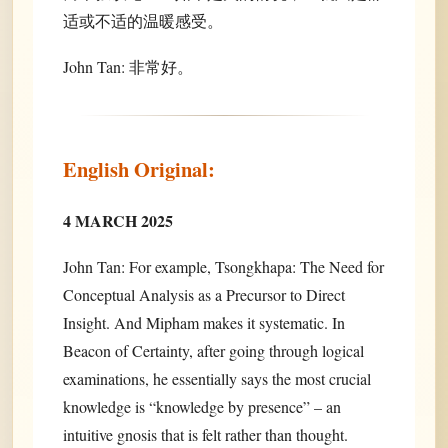
适或不适的温暖感受。
John Tan: 非常好。
English Original:
4 MARCH 2025
John Tan: For example, Tsongkhapa: The Need for
Conceptual Analysis as a Precursor to Direct
Insight. And Mipham makes it systematic. In
Beacon of Certainty, after going through logical
examinations, he essentially says the most crucial
knowledge is “knowledge by presence” – an
intuitive gnosis that is felt rather than thought.