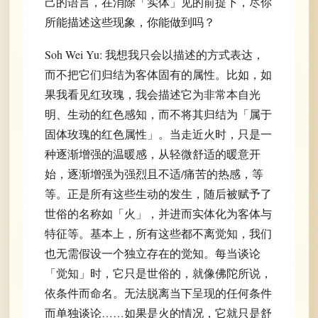
己的语言，在消除「实体」见的前提下，尽你
所能描述这些现象，你能做到吗？
Soh Wei Yu: 我想我只会以描述的方式表达，
而不把它们归结为客体固有的属性。比如，如
果我看见红玫瑰，我会描述它为非常本自光
明、生动的红色感知，而不将其归结为「属于
固体玫瑰的红色属性」。当走近火时，只是一
种逐渐增强的温暖感，从轻微舒适的暖意开
始，逐渐增强为强烈且不适/痛苦的热感，等
等。正是所有这些生动的发生，随后被赋予了
世俗的名称如「火」，并进而实体化为客体与
特征等。基本上，所有这些都不离觉知，我们
也无需假设一个独立存在的觉知。每当谈论
「觉知」时，它只是世俗的，就像佛陀所说，
依条件而命名。无法脱离当下呈现的任何条件
而单独谈论……如果是火的情况，它就只是舒