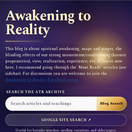
Awakening to
Reality
This blog is about spiritual awakening, maps and stages, the
blinding effects of our strong momentum/conditioning (karmic
propensities), view, realization, experience, etc. If you're new
here, I recommend going through the 'Must Reads' articles (see
sidebar). For discussions you are welcome to join the
Awakening to Reality Facebook group
SEARCH THE ATR ARCHIVE
GOOGLE SITE SEARCH ↗
Useful for broader matches, spelling variations, and older pages.