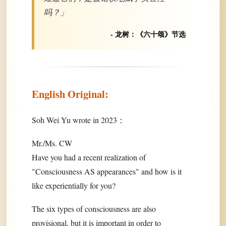
吗？」
- 龙树：《六十颂》节选
English Original:
Soh Wei Yu wrote in 2023：
Mr./Ms. CW
Have you had a recent realization of
"Consciousness AS appearances" and how is it
like experientially for you?
The six types of consciousness are also
provisional, but it is important in order to