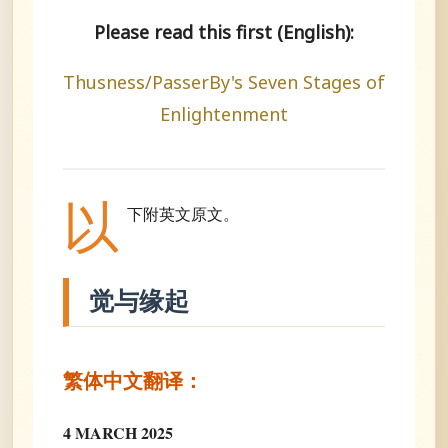
Please read this first (English):
Thusness/PasserBy's Seven Stages of
Enlightenment
以
下附英文原文。
觉与缘起
繁体中文翻译：
4 MARCH 2025