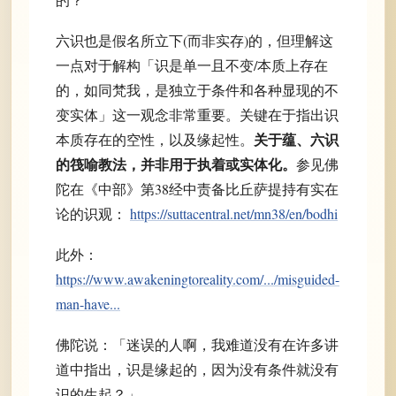
六识也是假名所立下(而非实存)的，但理解这
一点对于解构「识是单一且不变/本质上存在
的，如同梵我，是独立于条件和各种显现的不
变实体」这一观念非常重要。关键在于指出识
关于蕴、六识
本质存在的空性，以及缘起性。
的筏喻教法，并非用于执着或实体化。
参见佛
陀在《中部》第38经中责备比丘萨提持有实在
论的识观：
https://suttacentral.net/mn38/en/bodhi
此外：
https://www.awakeningtoreality.com/.../misguided-
man-have...
佛陀说：「迷误的人啊，我难道没有在许多讲
道中指出，识是缘起的，因为没有条件就没有
识的生起？」