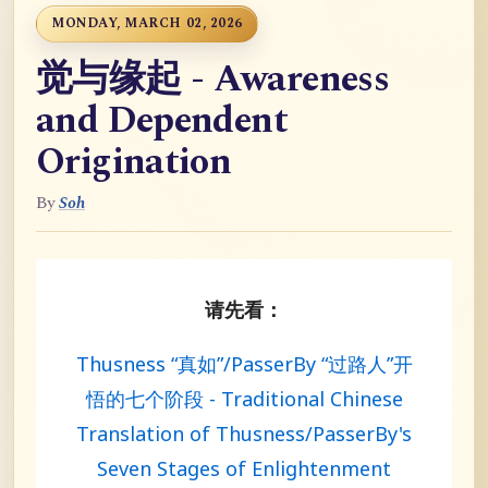
MONDAY, MARCH 02, 2026
觉与缘起 - Awareness
and Dependent
Origination
By
Soh
请先看：
Thusness “真如”/PasserBy “过路人”开
悟的七个阶段 - Traditional Chinese
Translation of Thusness/PasserBy's
Seven Stages of Enlightenment