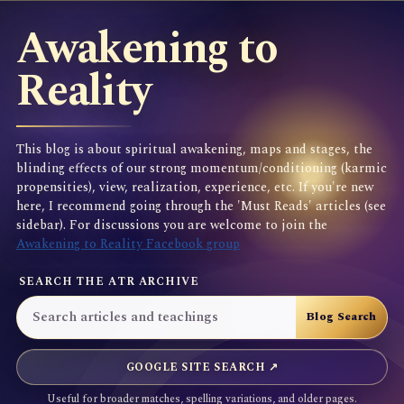
Awakening to
Reality
This blog is about spiritual awakening, maps and stages, the
blinding effects of our strong momentum/conditioning (karmic
propensities), view, realization, experience, etc. If you're new
here, I recommend going through the 'Must Reads' articles (see
sidebar). For discussions you are welcome to join the
Awakening to Reality Facebook group
SEARCH THE ATR ARCHIVE
GOOGLE SITE SEARCH ↗
Useful for broader matches, spelling variations, and older pages.