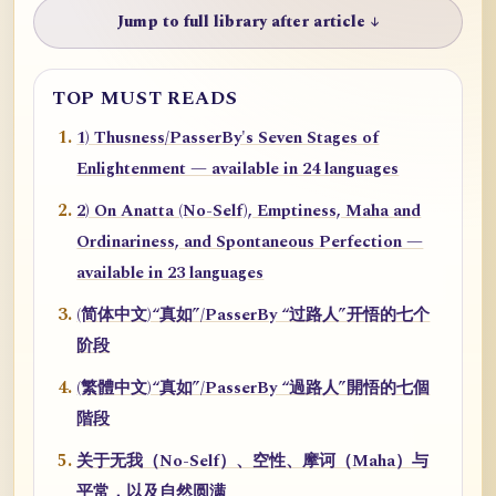
Jump to full library after article ↓
TOP MUST READS
1) Thusness/PasserBy's Seven Stages of
Enlightenment — available in 24 languages
2) On Anatta (No-Self), Emptiness, Maha and
Ordinariness, and Spontaneous Perfection —
available in 23 languages
(简体中文)“真如”/PasserBy “过路人”开悟的七个
阶段
(繁體中文)“真如”/PasserBy “過路人”開悟的七個
階段
关于无我（No-Self）、空性、摩诃（Maha）与
平常，以及自然圆满