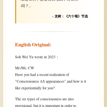
吗？」
- 龙树：《六十颂》节选
English Original:
Soh Wei Yu wrote in 2023：
Mr./Ms. CW
Have you had a recent realization of
"Consciousness AS appearances" and how is it
like experientially for you?
The six types of consciousness are also
provisional, but it is important in order to