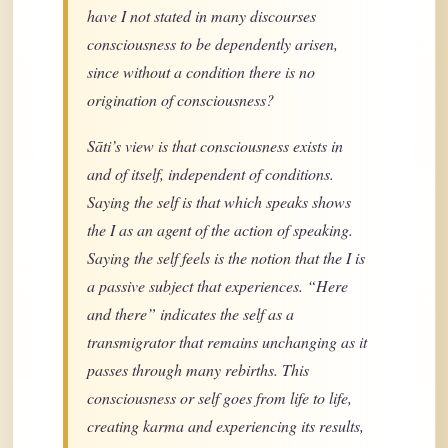
have I not stated in many discourses
consciousness to be dependently arisen,
since without a condition there is no
origination of consciousness?
Sāti’s view is that consciousness exists in
and of itself, independent of conditions.
Saying the self is that which speaks shows
the I as an agent of the action of speaking.
Saying the self feels is the notion that the I is
a passive subject that experiences. “Here
and there” indicates the self as a
transmigrator that remains unchanging as it
passes through many rebirths. This
consciousness or self goes from life to life,
creating karma and experiencing its results,