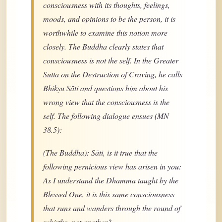
consciousness with its thoughts, feelings,
moods, and opinions to be the person, it is
worthwhile to examine this notion more
closely. The Buddha clearly states that
consciousness is not the self. In the Greater
Sutta on the Destruction of Craving, he calls
Bhikṣu Sāti and questions him about his
wrong view that the consciousness is the
self. The following dialogue ensues (MN
38.5):
(The Buddha): Sāti, is it true that the
following pernicious view has arisen in you:
As I understand the Dhamma taught by the
Blessed One, it is this same consciousness
that runs and wanders through the round of
rebirths, not another?