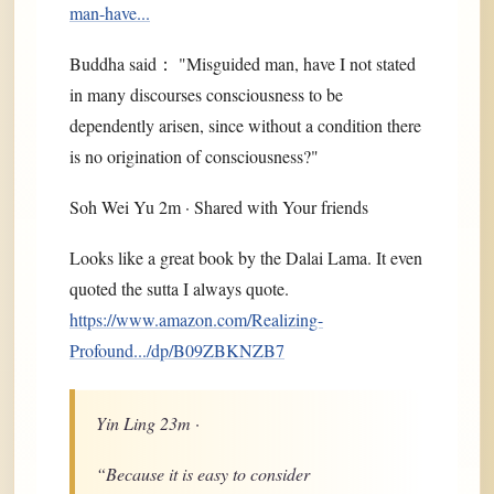
man-have...
Buddha said： "Misguided man, have I not stated
in many discourses consciousness to be
dependently arisen, since without a condition there
is no origination of consciousness?"
Soh Wei Yu 2m · Shared with Your friends
Looks like a great book by the Dalai Lama. It even
quoted the sutta I always quote.
https://www.amazon.com/Realizing-
Profound.../dp/B09ZBKNZB7
Yin Ling 23m ·
“Because it is easy to consider