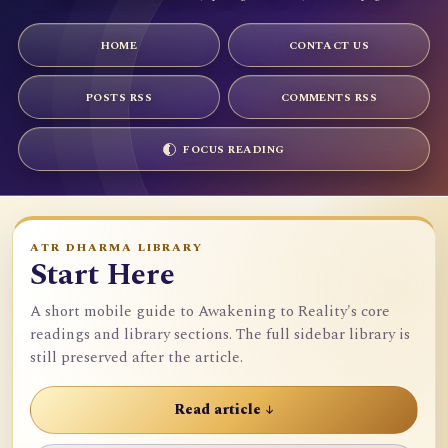
HOME
CONTACT US
POSTS RSS
COMMENTS RSS
FOCUS READING
ATR DHARMA LIBRARY
Start Here
A short mobile guide to Awakening to Reality's core
readings and library sections. The full sidebar library is
still preserved after the article.
Read article ↓