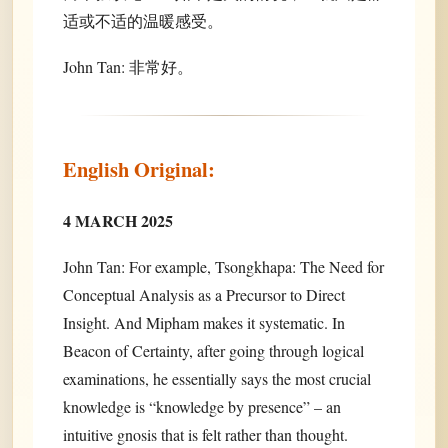
适或不适的温暖感受。
John Tan: 非常好。
English Original:
4 MARCH 2025
John Tan: For example, Tsongkhapa: The Need for
Conceptual Analysis as a Precursor to Direct
Insight. And Mipham makes it systematic. In
Beacon of Certainty, after going through logical
examinations, he essentially says the most crucial
knowledge is “knowledge by presence” – an
intuitive gnosis that is felt rather than thought.