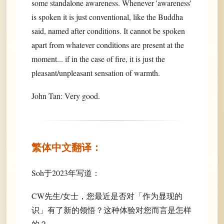
some standalone awareness. Whenever 'awareness'
is spoken it is just conventional, like the Buddha
said, named after conditions. It cannot be spoken
apart from whatever conditions are present at the
moment... if in the case of fire, it is just the
pleasant/unpleasant sensation of warmth.
John Tan: Very good.
繁体中文翻译：
Soh于2023年写道：
CW先生/女士，您最近是否对「作为显现的
识」有了新的领悟？这种体验对您而言是怎样
的？