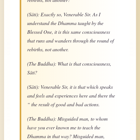
(Sāti): Exactly so, Venerable Sir. As I
understand the Dhamma taught by the
Blessed One, it is this same consciousness
that runs and wanders through the round of
rebirths, not another.
(The Buddha): What is that consciousness,
Sāti?
(Sāti): Venerable Sir, it is that which speaks
and feels and experiences here and there the
“ the result of good and bad actions.
(The Buddha): Misguided man, to whom
have you ever known me to teach the
Dhamma in that way? Misguided man,