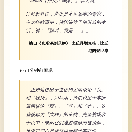
『ātman（神我／我体）』或大我。
注释解释说，萨提是本生故事的专家，
在这些故事中，佛陀讲述了他以前的生
活，说：『那时，我是……』」
- 摘自《实现深刻见解》 比丘丹增嘉措，比丘
尼图登邱卓
Soh 1分钟前编辑
「正如诸佛出于世俗约定而谈论『我』
和『我所』；同样地，他们也出于实际
原因谈论『蕴』、『界』和『处』。这
些被称为『大种』的事物，完全被吸收
于识中；既然它们通过理解而被消解，
难道它们不是被错误地赋予实在性