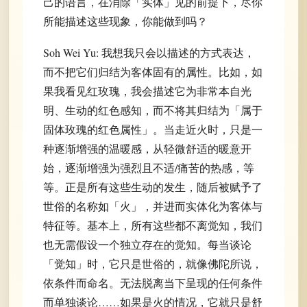
己的语言，在消除「实体」见的前提下，尽你
所能描述这些现象，你能做到吗？
Soh Wei Yu: 我想我只会以描述的方式表达，
而不把它们归结为客体固有的属性。比如，如
果我看见红玫瑰，我会描述它为非常本自光
明、生动的红色感知，而不将其归结为「属于
固体玫瑰的红色属性」。当走近火时，只是一
种逐渐增强的温暖感，从轻微舒适的暖意开
始，逐渐增强为强烈且不适/痛苦的热感，等
等。正是所有这些生动的发生，随后被赋予了
世俗的名称如「火」，并进而实体化为客体与
特征等。基本上，所有这些都不离觉知，我们
也无需假设一个独立存在的觉知。每当谈论
「觉知」时，它只是世俗的，就像佛陀所说，
依条件而命名。无法脱离当下呈现的任何条件
而单独谈论……如果是火的情况，它就只是舒