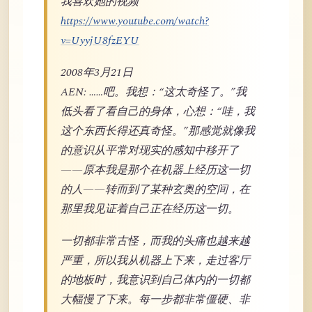
我喜欢她的视频
https://www.youtube.com/watch?
v=UyyjU8fzEYU
2008年3月21日
AEN: ……吧。我想：“这太奇怪了。”我
低头看了看自己的身体，心想：“哇，我
这个东西长得还真奇怪。”那感觉就像我
的意识从平常对现实的感知中移开了
——原本我是那个在机器上经历这一切
的人——转而到了某种玄奥的空间，在
那里我见证着自己正在经历这一切。
一切都非常古怪，而我的头痛也越来越
严重，所以我从机器上下来，走过客厅
的地板时，我意识到自己体内的一切都
大幅慢了下来。每一步都非常僵硬、非