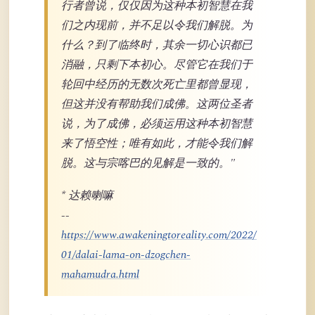
行者曾说，仅仅因为这种本初智慧在我
们之内现前，并不足以令我们解脱。为
什么？到了临终时，其余一切心识都已
消融，只剩下本初心。尽管它在我们于
轮回中经历的无数次死亡里都曾显现，
但这并没有帮助我们成佛。这两位圣者
说，为了成佛，必须运用这种本初智慧
来了悟空性；唯有如此，才能令我们解
脱。这与宗喀巴的见解是一致的。"
* 达赖喇嘛
--
https://www.awakeningtoreality.com/2022/
01/dalai-lama-on-dzogchen-
mahamudra.html