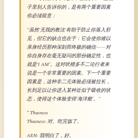
子里别人告诉你的，是有两个重要因素
你必须留意：
"虽然‘无我的教法’有助于防止你落入邪
见，但它的缺点也在于：它会使你难以
亲身经历那种深刻而终极的确信——对
你自身存在毫无疑问的那份确定性，也
就是‘I AM’。这对吠檀多不二论行者来
说是一个非常重要的因素。下一个重要
因素是，这种非二元体验必须被拉长，
长到足以让你进入某种近似于吸收的状
态，使得这个体验变得‘海洋般’。"
* Thusness
Thusness: 对。吃完饭了。
AEN: 我明白了，好。