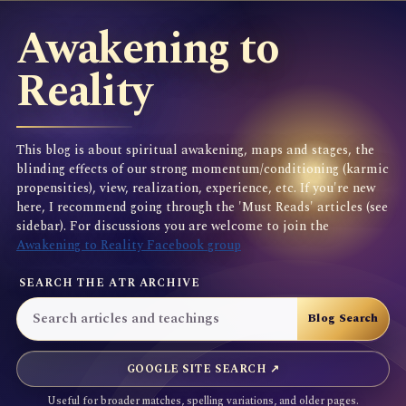
Awakening to
Reality
This blog is about spiritual awakening, maps and stages, the
blinding effects of our strong momentum/conditioning (karmic
propensities), view, realization, experience, etc. If you're new
here, I recommend going through the 'Must Reads' articles (see
sidebar). For discussions you are welcome to join the
Awakening to Reality Facebook group
SEARCH THE ATR ARCHIVE
GOOGLE SITE SEARCH ↗
Useful for broader matches, spelling variations, and older pages.