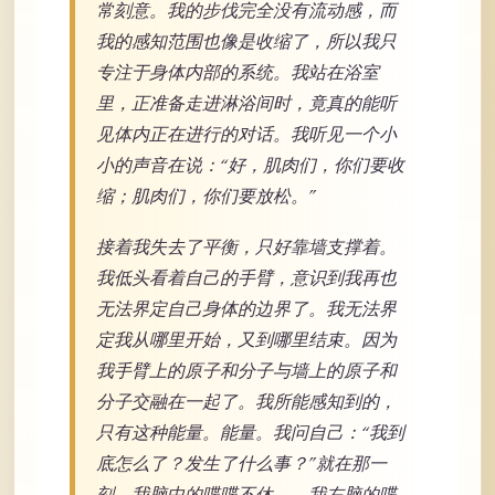
常刻意。我的步伐完全没有流动感，而
我的感知范围也像是收缩了，所以我只
专注于身体内部的系统。我站在浴室
里，正准备走进淋浴间时，竟真的能听
见体内正在进行的对话。我听见一个小
小的声音在说：“好，肌肉们，你们要收
缩；肌肉们，你们要放松。”
接着我失去了平衡，只好靠墙支撑着。
我低头看着自己的手臂，意识到我再也
无法界定自己身体的边界了。我无法界
定我从哪里开始，又到哪里结束。因为
我手臂上的原子和分子与墙上的原子和
分子交融在一起了。我所能感知到的，
只有这种能量。能量。我问自己：“我到
底怎么了？发生了什么事？”就在那一
刻，我脑中的喋喋不休——我左脑的喋