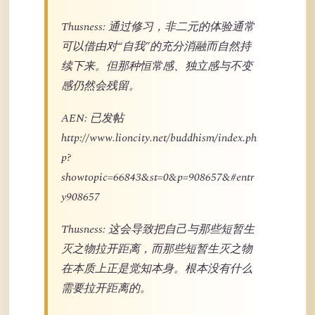
Thusness: 通过修习，非二元的体验通常
可以借由对“自我”的充分消融而自然持
续下来。但那种恒常感、独立感与不变
感仍然会残留。
AEN: 已发帖
http://www.lioncity.net/buddhism/index.ph
p?
showtopic=66843&st=0&p=908657&#entr
y908657
Thusness: 这会导致把自己与那些短暂生
灭之物拉开距离，而那些短暂生灭之物
在本质上正是觉知本身。根本没有什么
需要拉开距离的。