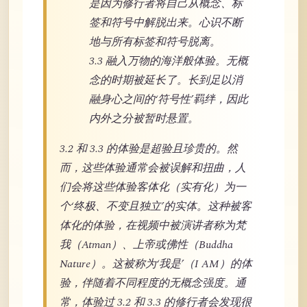
是因为修行者将自己从概念、标
签和符号中解脱出来。心识不断
地与所有标签和符号脱离。
3.3 融入万物的海洋般体验。无概
念的时期被延长了。长到足以消
融身心之间的‘符号性’羁绊，因此
内外之分被暂时悬置。
3.2 和 3.3 的体验是超验且珍贵的。然
而，这些体验通常会被误解和扭曲，人
们会将这些体验客体化（实有化）为一
个‘终极、不变且独立’的实体。这种被客
体化的体验，在视频中被演讲者称为梵
我（Atman）、上帝或佛性（Buddha
Nature）。这被称为‘我是’（I AM）的体
验，伴随着不同程度的无概念强度。通
常，体验过 3.2 和 3.3 的修行者会发现很