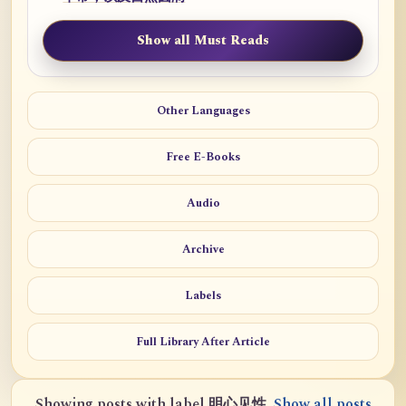
Show all Must Reads
Other Languages
Free E-Books
Audio
Archive
Labels
Full Library After Article
Showing posts with label
明心见性
.
Show all posts