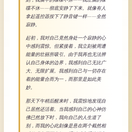
喋不休——彻底安静了下来。就像有人
拿起遥控器按下了静音键一样——全然
寂静。
起初，我对自己竟然身处一个寂静的心
中感到震惊。但紧接着，我立刻被周遭
能量的壮丽所吸引。由于我再也无法辨
认自己身体的边界，我感到自己无比广
大、无限扩展。我感到自己与一切存在
着的能量合而为一，而那里是如此美
妙。
那天下午稍后醒来时，我震惊地发现自
己居然还活着。当我感到自己的心神仿
佛已然放下时，我向自己的人生道了
别，而我的心此刻像是悬在两个截然相