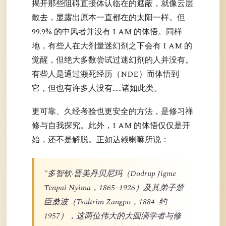
揭开那些阻碍直接体认临在的遮蔽，就像云层
散去，显露出原本一直都在的太阳一样。但
99.9% 的中风者并没有 I AM 的体悟。同样
地，有些人在大剂量迷幻剂之下会有 I AM 的
觉醒，但绝大多数尝试过迷幻剂的人并没有。
有些人是通过濒死经历（NDE）而体悟到
它，但也有许多人没有……诸如此类。
更可靠、久经考验也更安全的方法，是修习禅
修与自我探究。此外，I AM 的体悟仅仅是开
始，还不是解脱。正如达赖喇嘛所说：
"多智钦·晋美丹贝尼玛（Dodrup Jigme
Tenpai Nyima，1865–1926）及其弟子楚
臣桑波（Tsultrim Zangpo，1884–约
1957），这两位伟大的大圆满学者与修