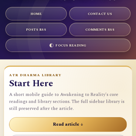
HOME
CONTACT US
POSTS RSS
COMMENTS RSS
FOCUS READING
ATR DHARMA LIBRARY
Start Here
A short mobile guide to Awakening to Reality's core
readings and library sections. The full sidebar library is
still preserved after the article.
Read article ↓