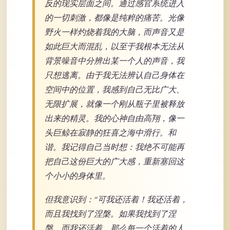
反的现实层面之间。通过感官系统进入
的一切刺激，都像是纯粹的痛苦。光像
野火一样灼烧着我的大脑，而声音又是
如此巨大而混乱，以至于我根本无法从
背景噪音中分辨出某一个人的声音，我
只想逃离。由于我无法辨认自己身体在
空间中的位置，我感到自己无比广大、
无限扩展，就像一个刚从瓶子里被释放
出来的精灵。我的心神自由高翔，像一
头巨鲸在寂静的狂喜之海中滑行。和
谐。我记得自己当时想：我绝不可能再
把自己这份巨大的广大感，重新塞回这
个小小的身体里。
但我意识到：“可我还活着！我还活着，
而且我找到了涅槃。如果我找到了涅
槃，而我还活着，那么每一个活着的人