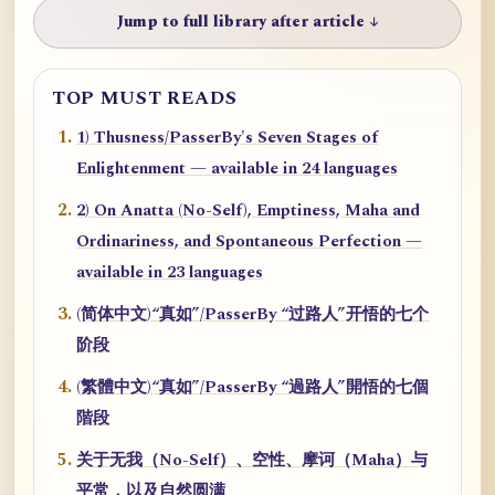
Jump to full library after article ↓
TOP MUST READS
1) Thusness/PasserBy's Seven Stages of
Enlightenment — available in 24 languages
2) On Anatta (No-Self), Emptiness, Maha and
Ordinariness, and Spontaneous Perfection —
available in 23 languages
(简体中文)“真如”/PasserBy “过路人”开悟的七个
阶段
(繁體中文)“真如”/PasserBy “過路人”開悟的七個
階段
关于无我（No-Self）、空性、摩诃（Maha）与
平常，以及自然圆满