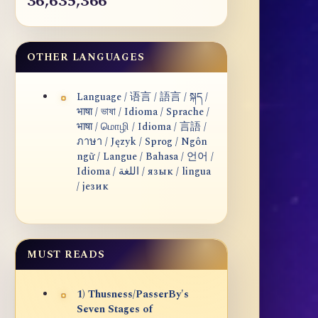
36,635,366
OTHER LANGUAGES
Language / 语言 / 語言 / སྐད /
भाषा / ভাষা / Idioma / Sprache /
भाषा / மொழி / Idioma / 言語 /
ภาษา / Język / Sprog / Ngôn
ngữ / Langue / Bahasa / 언어 /
Idioma / اللغة / язык / lingua
/ језик
MUST READS
1) Thusness/PasserBy's
Seven Stages of