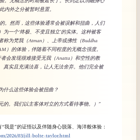
般体验。无概念的时期被延长了。长到足以消融身心
因此内外之分被暂时悬置。
验且珍贵的。然而，这些体验通常会被误解和扭曲，人们
）为一个‘终极、不变且独立’的实体。这种被客
为梵我（Atman）、上帝或佛性（Buddha
’（I AM）的体验，伴随着不同程度的无概念强度。
的修行者会发现很难接受无我（Anatta）和空性的教
、真实且充满法喜，让人无法舍弃。他们完全被
为什么这些体验会被扭曲？
元的。我们以主客体对立的方式看待事物。）”
拥有“我是”的证悟以及伴随身心脱落、海洋般体验：
m/2026/03/jill-bolte-taylor.html