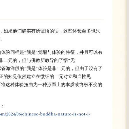
”，如果他们确实有所证悟的话，这些体验至多也只
面。
c）的体验同样是“我是”觉醒与体验的特征，并且可以有
非二元的，但与佛教所教导的了悟“无
。尽管海洋般的“我是”体验是非二元的，但由于没有了
证的知见依然建立在微细的二元对立和自性见
）之上，从而将这种体验扭曲为一种形而上的本质或终极不变的
的：
om/2024/06/chinese-buddha-nature-is-not-i-