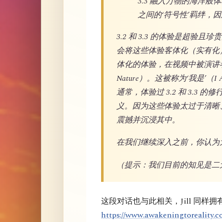
3.3 融入万物的海洋
之间的‘符号性’羁绊，
3.2 和 3.3 的体验是超
会将这些体验客体化（实有化
体化的体验，在视频中被演讲者称
Nature）。这被称为‘我是
通常，体验过 3.2 和 3.3 
义。因为这些体验太过于清晰
震撼并沉浸其中。
在我们继续深入之前，你认为
（提示：我们目前的知见是二
这段对话也与此相关，Jill 同样
https://www.awakeningtoreality.co