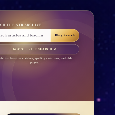
CH THE ATR ARCHIVE
GOOGLE SITE SEARCH ↗
ful for broader matches, spelling variations, and older
pages.