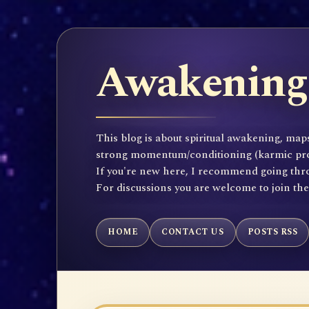
Awakening 
This blog is about spiritual awakening, maps
strong momentum/conditioning (karmic propen
If you're new here, I recommend going throu
For discussions you are welcome to join th
HOME
CONTACT US
POSTS RSS