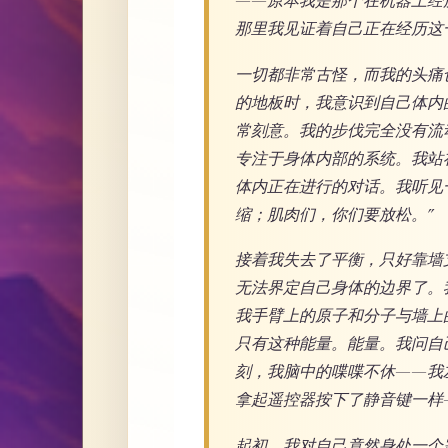
——原本我是那个在机器上经
那里我见证着自己正在经历这
一切都非常古怪，而我的头痛
的地板时，我意识到自己体内
常刻意。我的步伐完全没有流
专注于身体内部的系统。我站
体内正在进行的对话。我听见
缩；肌肉们，你们要放松。”
接着我失去了平衡，只好靠墙
无法界定自己身体的边界了。
我手臂上的原子和分子与墙上
只有这种能量。能量。我问自
刻，我脑中的喋喋不休——我
拿起遥控器按下了静音键一样
起初，我对自己竟然身处一个