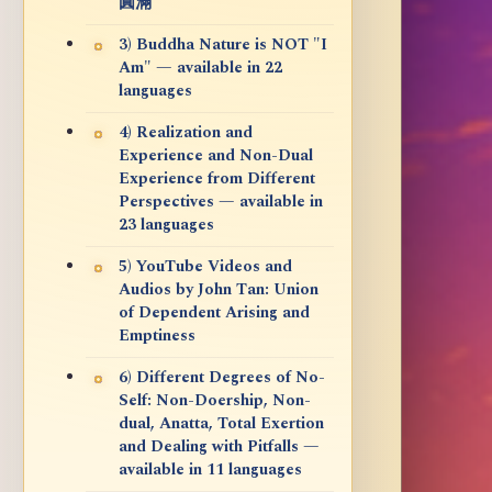
圓滿
3) Buddha Nature is NOT "I
Am" — available in 22
languages
4) Realization and
Experience and Non-Dual
Experience from Different
Perspectives — available in
23 languages
5) YouTube Videos and
Audios by John Tan: Union
of Dependent Arising and
Emptiness
6) Different Degrees of No-
Self: Non-Doership, Non-
dual, Anatta, Total Exertion
and Dealing with Pitfalls —
available in 11 languages