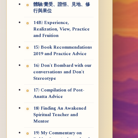
體驗/覺受、證悟、見地、修
行與果位
14B) Experience,
Realization, View, Practice
and Fruition
15) Book Recommendations
2019 and Practice Advice
16) Don't Bombard with our
conversations and Don't
Stereotype
17) Compilation of Post-
Anatta Advice
18) Finding An Awakened
Spiritual Teacher and
Mentor
19) My Commentary on