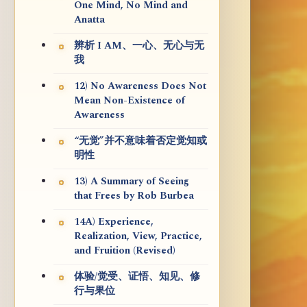
One Mind, No Mind and
Anatta
辨析 I AM、一心、无心与无
我
12) No Awareness Does Not
Mean Non-Existence of
Awareness
“无觉”并不意味着否定觉知或
明性
13) A Summary of Seeing
that Frees by Rob Burbea
14A) Experience,
Realization, View, Practice,
and Fruition (Revised)
体验/觉受、证悟、知见、修
行与果位