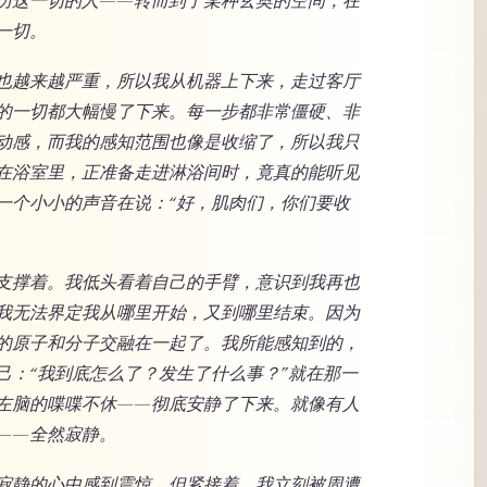
历这一切的人——转而到了某种玄奥的空间，在
一切。
也越来越严重，所以我从机器上下来，走过客厅
的一切都大幅慢了下来。每一步都非常僵硬、非
动感，而我的感知范围也像是收缩了，所以我只
在浴室里，正准备走进淋浴间时，竟真的能听见
一个小小的声音在说：“好，肌肉们，你们要收
支撑着。我低头看着自己的手臂，意识到我再也
我无法界定我从哪里开始，又到哪里结束。因为
的原子和分子交融在一起了。我所能感知到的，
己：“我到底怎么了？发生了什么事？”就在那一
左脑的喋喋不休——彻底安静了下来。就像有人
——全然寂静。
寂静的心中感到震惊。但紧接着，我立刻被周遭