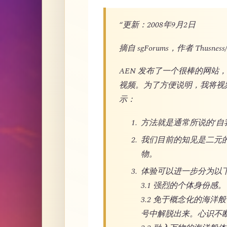
“更新：2008年9月2日
摘自 sgForums，作者 Thusness/
AEN 发布了一个很棒的网
视频。为了方便说明，我将视
示：
方法就是通常所说的‘自我探究’
我们目前的知见是二元
物。
体验可以进一步分为以
3.1 强烈的个体身份感。
3.2 免于概念化的海
号中解脱出来。心识不