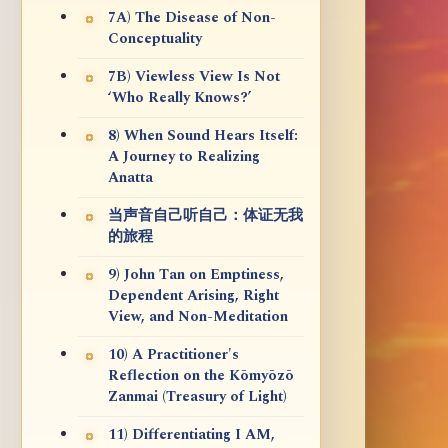
7A) The Disease of Non-
Conceptuality
7B) Viewless View Is Not
‘Who Really Knows?’
8) When Sound Hears Itself:
A Journey to Realizing
Anatta
当声音自己听自己：体证无我
的旅程
9) John Tan on Emptiness,
Dependent Arising, Right
View, and Non-Meditation
10) A Practitioner's
Reflection on the Kōmyōzō
Zanmai (Treasury of Light)
11) Differentiating I AM,