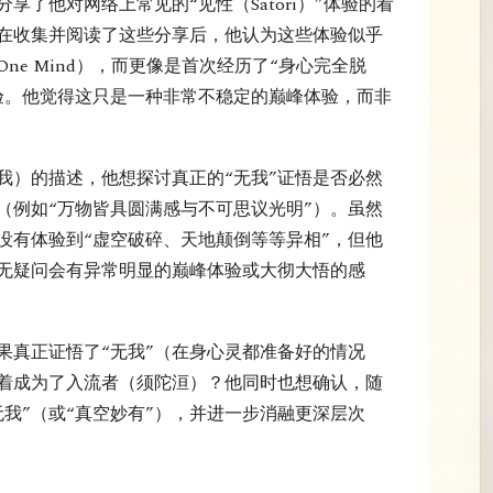
享了他对网络上常见的“见性（Satori）”体验的看
在收集并阅读了这些分享后，他认为这些体验似乎
ne Mind），而更像是首次经历了“身心完全脱
体验。他觉得这只是一种非常不稳定的巅峰体验，而非
我）的描述，他想探讨真正的“无我”证悟是否必然
（例如“万物皆具圆满感与不可思议光明”）。虽然
没有体验到“虚空破碎、天地颠倒等等异相”，但他
毫无疑问会有异常明显的巅峰体验或大彻大悟的感
果真正证悟了“无我”（在身心灵都准备好的情况
着成为了入流者（须陀洹）？他同时也想确认，随
我”（或“真空妙有”），并进一步消融更深层次