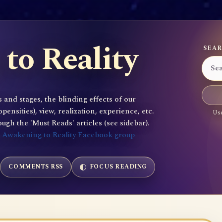
to Reality
SEAR
 and stages, the blinding effects of our
sities), view, realization, experience, etc.
Use
gh the 'Must Reads' articles (see sidebar).
e
Awakening to Reality Facebook group
COMMENTS RSS
FOCUS READING