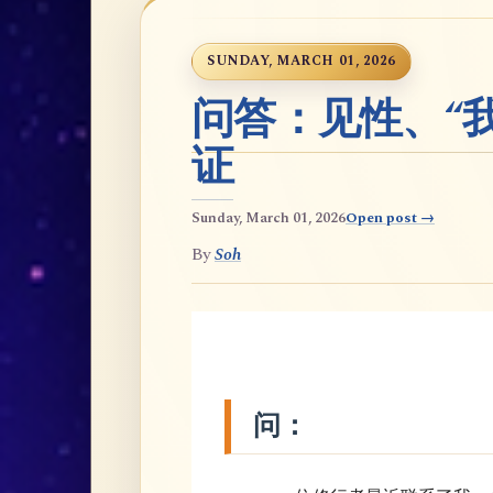
SUNDAY, MARCH 01, 2026
问答：见性、“
证
Sunday, March 01, 2026
Open post →
By
Soh
问：