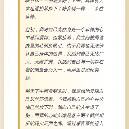
喋不休——彻底安静了下来。就像有人
拿起遥控器按下了静音键一样——全然
寂静。
起初，我对自己竟然身处一个寂静的心
中感到震惊。但紧接着，我立刻被周遭
能量的壮丽所吸引。由于我再也无法辨
认自己身体的边界，我感到自己无比广
大、无限扩展。我感到自己与一切存在
着的能量合而为一，而那里是如此美
妙。
那天下午稍后醒来时，我震惊地发现自
己居然还活着。当我感到自己的心神仿
佛已然放下时，我向自己的人生道了
别，而我的心此刻像是悬在两个截然相
反的现实层面之间。通过感官系统进入