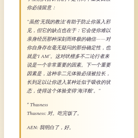
你必须留意：
"虽然‘无我的教法’有助于防止你落入邪
见，但它的缺点也在于：它会使你难以
亲身经历那种深刻而终极的确信——对
你自身存在毫无疑问的那份确定性，也
就是‘I AM’。这对吠檀多不二论行者来
说是一个非常重要的因素。下一个重要
因素是，这种非二元体验必须被拉长，
长到足以让你进入某种近似于吸收的状
态，使得这个体验变得‘海洋般’。"
* Thusness
Thusness: 对。吃完饭了。
AEN: 我明白了，好。