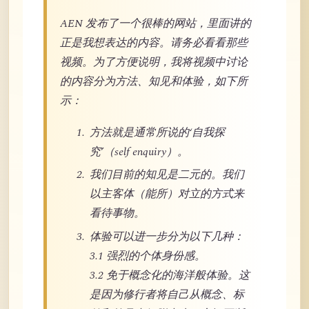
AEN 发布了一个很棒的网站，里面讲的
正是我想表达的内容。请务必看看那些
视频。为了方便说明，我将视频中讨论
的内容分为方法、知见和体验，如下所
示：
方法就是通常所说的‘自我探
究’（self enquiry）。
我们目前的知见是二元的。我们
以主客体（能所）对立的方式来
看待事物。
体验可以进一步分为以下几种：
3.1 强烈的个体身份感。
3.2 免于概念化的海洋般体验。这
是因为修行者将自己从概念、标