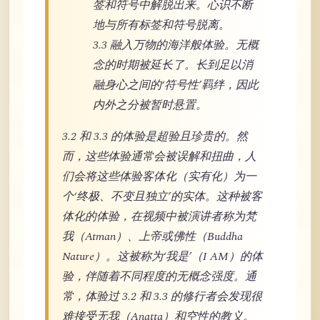
签和符号中解脱出来。心识不断
地与所有标签和符号脱离。
3.3 融入万物的海洋般体验。无概
念的时期被延长了。长到足以消
融身心之间的‘符号性’羁绊，因此
内外之分被暂时悬置。
3.2 和 3.3 的体验是超验且珍贵的。然
而，这些体验通常会被误解和扭曲，人
们会将这些体验客体化（实有化）为一
个‘终极、不变且独立’的实体。这种被客
体化的体验，在视频中被演讲者称为梵
我（Atman）、上帝或佛性（Buddha
Nature）。这被称为‘我是’（I AM）的体
验，伴随着不同程度的无概念强度。通
常，体验过 3.2 和 3.3 的修行者会发现很
难接受无我（Anatta）和空性的教义。