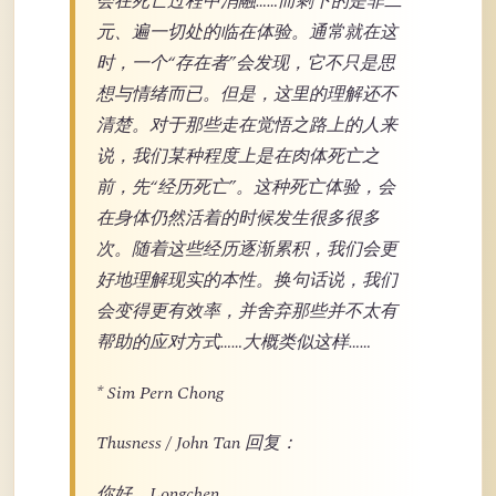
会在死亡过程中消融……而剩下的是非二
元、遍一切处的临在体验。通常就在这
时，一个“存在者”会发现，它不只是思
想与情绪而已。但是，这里的理解还不
清楚。对于那些走在觉悟之路上的人来
说，我们某种程度上是在肉体死亡之
前，先“经历死亡”。这种死亡体验，会
在身体仍然活着的时候发生很多很多
次。随着这些经历逐渐累积，我们会更
好地理解现实的本性。换句话说，我们
会变得更有效率，并舍弃那些并不太有
帮助的应对方式……大概类似这样……
* Sim Pern Chong
Thusness / John Tan 回复：
你好，Longchen，