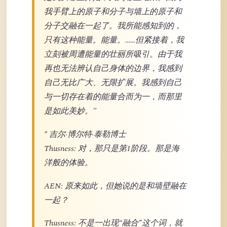
我手臂上的原子和分子与墙上的原子和
分子交融在一起了。我所能感知到的，
只有这种能量。能量。……但紧接着，我
立刻被周遭能量的壮丽所吸引。由于我
再也无法辨认自己身体的边界，我感到
自己无比广大、无限扩展。我感到自己
与一切存在着的能量合而为一，而那里
是如此美妙。"
* 吉尔·博尔特·泰勒博士
Thusness: 对，那只是第1阶段。那是海
洋般的体验。
AEN: 原来如此，但她说的是和墙壁融在
一起？
Thusness: 不是一出现“融合”这个词，就