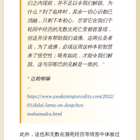
们之内现前，并不足以令我们解脱。为
什么？到了临终时，其余一切心识都已
消融，只剩下本初心。尽管它在我们于
轮回中经历的无数次死亡里都曾显现，
但这并没有帮助我们成佛。这两位圣者
说，为了成佛，必须运用这种本初智慧
来了悟空性；唯有如此，才能令我们解
脱。这与宗喀巴的见解是一致的。"
* 达赖喇嘛
--
https://www.awakeningtoreality.com/2022/
01/dalai-lama-on-dzogchen-
mahamudra.html
此外，这也和无数在濒死经历等情形中体验过