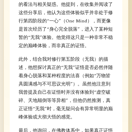
的看法与相关疑惑。他提到，在收集并阅读了
这些分享后，他认为这些体验似乎并非处于修
行第四阶段的“一心”（One Mind），而更像
是首次经历了“身心完全脱落”，进入了某种短
暂的“无我”体验。他觉得这只是一种非常不稳
定的巅峰体验，而非真正的证悟。
此外，结合我对修行第五阶段（无我）的描
述，他想探讨真正的“无我”证悟是否必然伴随
着身心脱落和某种程度的法喜（例如“万物皆
具圆满感与不可思议光明”）。虽然他注意到
我曾提及自己在证悟时并没有体验到“虚空破
碎、天地颠倒等等异相”，但他仍然推测，真
正证悟“无我”时，毫无疑问会有异常明显的巅
峰体验或大彻大悟的感觉。
最后，他询问，在佛教体系中，如果真正证悟