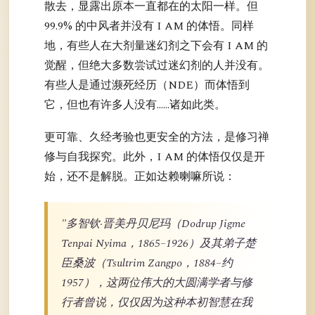
散去，显露出原本一直都在的太阳一样。但
99.9% 的中风者并没有 I AM 的体悟。同样
地，有些人在大剂量迷幻剂之下会有 I AM 的
觉醒，但绝大多数尝试过迷幻剂的人并没有。
有些人是通过濒死经历（NDE）而体悟到
它，但也有许多人没有……诸如此类。
更可靠、久经考验也更安全的方法，是修习禅
修与自我探究。此外，I AM 的体悟仅仅是开
始，还不是解脱。正如达赖喇嘛所说：
"多智钦·晋美丹贝尼玛（Dodrup Jigme
Tenpai Nyima，1865–1926）及其弟子楚
臣桑波（Tsultrim Zangpo，1884–约
1957），这两位伟大的大圆满学者与修
行者曾说，仅仅因为这种本初智慧在我