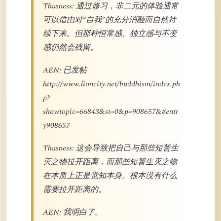
Thusness: 通过修习，非二元的体验通常
可以借由对“自我”的充分消融而自然持
续下来。但那种恒常感、独立感与不变
感仍然会残留。
AEN: 已发帖
http://www.lioncity.net/buddhism/index.ph
p?
showtopic=66843&st=0&p=908657&#entr
y908657
Thusness: 这会导致把自己与那些短暂生
灭之物拉开距离，而那些短暂生灭之物
在本质上正是觉知本身。根本没有什么
需要拉开距离的。
AEN: 我明白了。