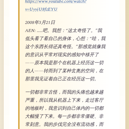
https://www.youtube.com/watch?
v=UyyjU8fzEYU
2008年3月21日
AEN: ……吧。我想：“这太奇怪了。”我
低头看了看自己的身体，心想：“哇，我
这个东西长得还真奇怪。”那感觉就像我
的意识从平常对现实的感知中移开了
——原本我是那个在机器上经历这一切
的人——转而到了某种玄奥的空间，在
那里我见证着自己正在经历这一切。
一切都非常古怪，而我的头痛也越来越
严重，所以我从机器上下来，走过客厅
的地板时，我意识到自己体内的一切都
大幅慢了下来。每一步都非常僵硬、非
常刻意。我的步伐完全没有流动感，而