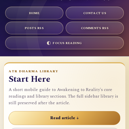
HOME
CONTACT US
POSTS RSS
COMMENTS RSS
FOCUS READING
ATR DHARMA LIBRARY
Start Here
A short mobile guide to Awakening to Reality's core
readings and library sections. The full sidebar library is
still preserved after the article.
Read article ↓