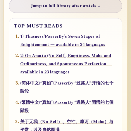
Jump to full library after article ↓
TOP MUST READS
1) Thusness/PasserBy's Seven Stages of
Enlightenment — available in 24 languages
2) On Anatta (No-Self), Emptiness, Maha and
Ordinariness, and Spontaneous Perfection —
available in 23 languages
(简体中文)“真如”/PasserBy “过路人”开悟的七个
阶段
(繁體中文)“真如”/PasserBy “過路人”開悟的七個
階段
关于无我（No-Self）、空性、摩诃（Maha）与
平常，以及自然圆满