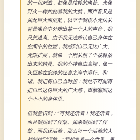
的一切刺激，都像是纯粹的痛苦。光像
野火一样灼烧着我的大脑，而声音又是
如此巨大而混乱，以至于我根本无法从
背景噪音中分辨出某一个人的声音，我
只想逃离。由于我无法辨认自己身体在
空间中的位置，我感到自己无比广大、
无限扩展，就像一个刚从瓶子里被释放
出来的精灵。我的心神自由高翔，像一
头巨鲸在寂静的狂喜之海中滑行。和
谐。我记得自己当时想：我绝不可能再
把自己这份巨大的广大感，重新塞回这
个小小的身体里。
但我意识到：“可我还活着！我还活着，
而且我找到了涅槃。如果我找到了涅
槃，而我还活着，那么每一个活着的人
都能找到涅槃。”我想象着一个世界，里