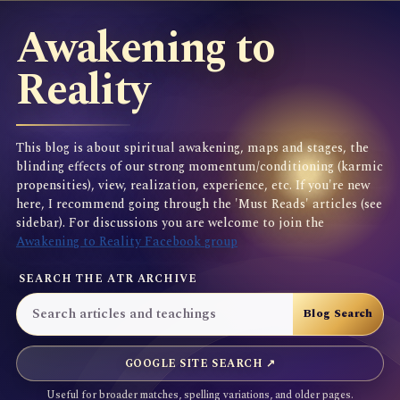
Awakening to
Reality
This blog is about spiritual awakening, maps and stages, the
blinding effects of our strong momentum/conditioning (karmic
propensities), view, realization, experience, etc. If you're new
here, I recommend going through the 'Must Reads' articles (see
sidebar). For discussions you are welcome to join the
Awakening to Reality Facebook group
SEARCH THE ATR ARCHIVE
GOOGLE SITE SEARCH ↗
Useful for broader matches, spelling variations, and older pages.