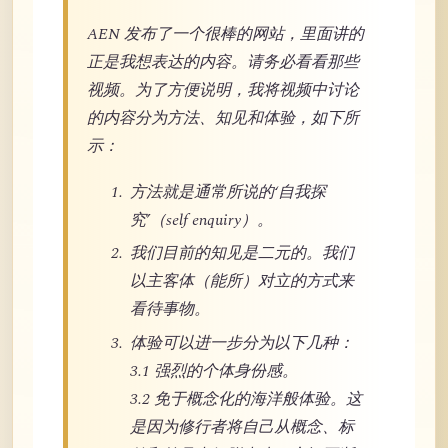
AEN 发布了一个很棒的网站，里面讲的
正是我想表达的内容。请务必看看那些
视频。为了方便说明，我将视频中讨论
的内容分为方法、知见和体验，如下所
示：
方法就是通常所说的‘自我探
究’（self enquiry）。
我们目前的知见是二元的。我们
以主客体（能所）对立的方式来
看待事物。
体验可以进一步分为以下几种：
3.1 强烈的个体身份感。
3.2 免于概念化的海洋般体验。这
是因为修行者将自己从概念、标