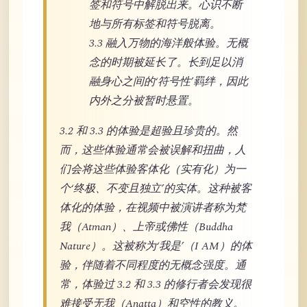
签和符号中解脱出来。心识不断
地与所有标签和符号脱离。
3.3 融入万物的海洋般体验。无概
念的时期被延长了。长到足以消
融身心之间的‘符号性’羁绊，因此
内外之分被暂时悬置。
3.2 和 3.3 的体验是超验且珍贵的。然
而，这些体验通常会被误解和扭曲，人
们会将这些体验客体化（实有化）为一
个‘终极、不变且独立’的实体。这种被客
体化的体验，在视频中被演讲者称为梵
我（Atman）、上帝或佛性（Buddha
Nature）。这被称为‘我是’（I AM）的体
验，伴随着不同程度的无概念强度。通
常，体验过 3.2 和 3.3 的修行者会发现很
难接受无我（Anatta）和空性的教义。