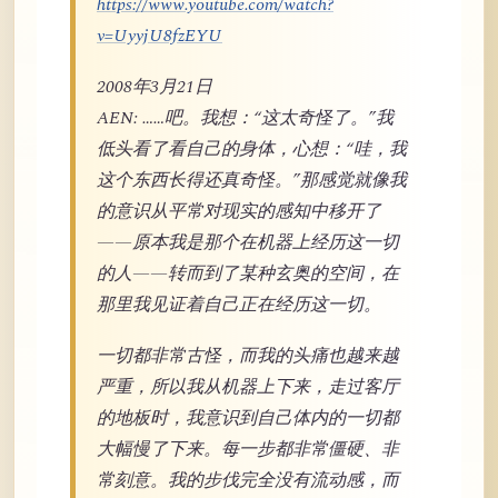
https://www.youtube.com/watch?
v=UyyjU8fzEYU
2008年3月21日
AEN: ……吧。我想：“这太奇怪了。”我
低头看了看自己的身体，心想：“哇，我
这个东西长得还真奇怪。”那感觉就像我
的意识从平常对现实的感知中移开了
——原本我是那个在机器上经历这一切
的人——转而到了某种玄奥的空间，在
那里我见证着自己正在经历这一切。
一切都非常古怪，而我的头痛也越来越
严重，所以我从机器上下来，走过客厅
的地板时，我意识到自己体内的一切都
大幅慢了下来。每一步都非常僵硬、非
常刻意。我的步伐完全没有流动感，而