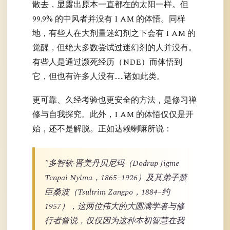
散去，显露出原本一直都在的太阳一样。但
99.9% 的中风者并没有 I AM 的体悟。同样
地，有些人在大剂量迷幻剂之下会有 I AM 的
觉醒，但绝大多数尝试过迷幻剂的人并没有。
有些人是通过濒死经历（NDE）而体悟到
它，但也有许多人没有……诸如此类。
更可靠、久经考验也更安全的方法，是修习禅
修与自我探究。此外，I AM 的体悟仅仅是开
始，还不是解脱。正如达赖喇嘛所说：
"多智钦·晋美丹贝尼玛（Dodrup Jigme
Tenpai Nyima，1865–1926）及其弟子楚
臣桑波（Tsultrim Zangpo，1884–约
1957），这两位伟大的大圆满学者与修
行者曾说，仅仅因为这种本初智慧在我