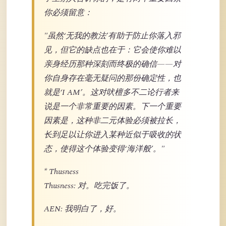
你必须留意：
"虽然‘无我的教法’有助于防止你落入邪
见，但它的缺点也在于：它会使你难以
亲身经历那种深刻而终极的确信——对
你自身存在毫无疑问的那份确定性，也
就是‘I AM’。这对吠檀多不二论行者来
说是一个非常重要的因素。下一个重要
因素是，这种非二元体验必须被拉长，
长到足以让你进入某种近似于吸收的状
态，使得这个体验变得‘海洋般’。"
* Thusness
Thusness: 对。吃完饭了。
AEN: 我明白了，好。