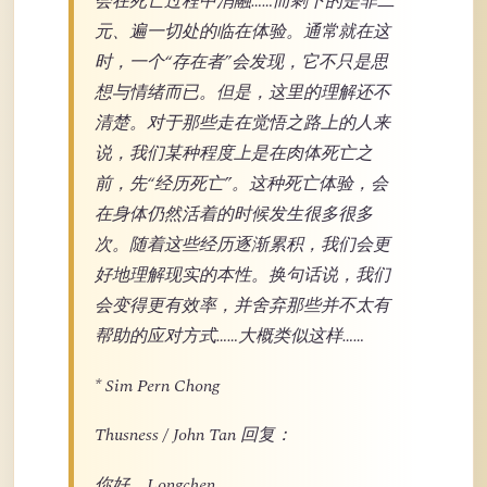
会在死亡过程中消融……而剩下的是非二
元、遍一切处的临在体验。通常就在这
时，一个“存在者”会发现，它不只是思
想与情绪而已。但是，这里的理解还不
清楚。对于那些走在觉悟之路上的人来
说，我们某种程度上是在肉体死亡之
前，先“经历死亡”。这种死亡体验，会
在身体仍然活着的时候发生很多很多
次。随着这些经历逐渐累积，我们会更
好地理解现实的本性。换句话说，我们
会变得更有效率，并舍弃那些并不太有
帮助的应对方式……大概类似这样……
* Sim Pern Chong
Thusness / John Tan 回复：
你好，Longchen，