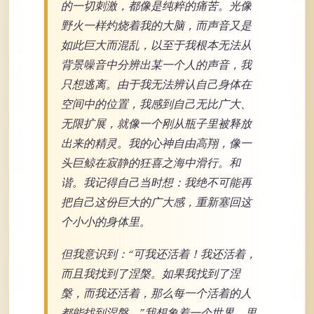
的一切刺激，都像是纯粹的痛苦。光像
野火一样灼烧着我的大脑，而声音又是
如此巨大而混乱，以至于我根本无法从
背景噪音中分辨出某一个人的声音，我
只想逃离。由于我无法辨认自己身体在
空间中的位置，我感到自己无比广大、
无限扩展，就像一个刚从瓶子里被释放
出来的精灵。我的心神自由高翔，像一
头巨鲸在寂静的狂喜之海中滑行。和
谐。我记得自己当时想：我绝不可能再
把自己这份巨大的广大感，重新塞回这
个小小的身体里。
但我意识到：“可我还活着！我还活着，
而且我找到了涅槃。如果我找到了涅
槃，而我还活着，那么每一个活着的人
都能找到涅槃。”我想象着一个世界，里