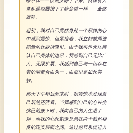
喋不休——彻底安静了下来。就像有人
拿起遥控器按下了静音键一样——全然
寂静。
起初，我对自己竟然身处一个寂静的心
中感到震惊。但紧接着，我立刻被周遭
能量的壮丽所吸引。由于我再也无法辨
认自己身体的边界，我感到自己无比广
大、无限扩展。我感到自己与一切存在
着的能量合而为一，而那里是如此美
妙。
那天下午稍后醒来时，我震惊地发现自
己居然还活着。当我感到自己的心神仿
佛已然放下时，我向自己的人生道了
别，而我的心此刻像是悬在两个截然相
反的现实层面之间。通过感官系统进入