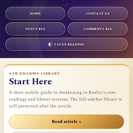
HOME
CONTACT US
POSTS RSS
COMMENTS RSS
FOCUS READING
ATR DHARMA LIBRARY
Start Here
A short mobile guide to Awakening to Reality's core
readings and library sections. The full sidebar library is
still preserved after the article.
Read article ↓