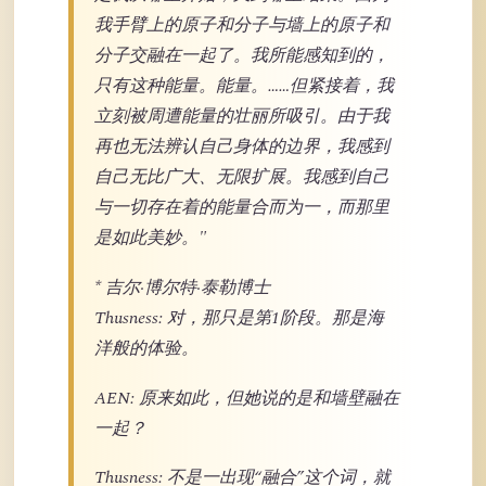
我手臂上的原子和分子与墙上的原子和
分子交融在一起了。我所能感知到的，
只有这种能量。能量。……但紧接着，我
立刻被周遭能量的壮丽所吸引。由于我
再也无法辨认自己身体的边界，我感到
自己无比广大、无限扩展。我感到自己
与一切存在着的能量合而为一，而那里
是如此美妙。"
* 吉尔·博尔特·泰勒博士
Thusness: 对，那只是第1阶段。那是海
洋般的体验。
AEN: 原来如此，但她说的是和墙壁融在
一起？
Thusness: 不是一出现“融合”这个词，就