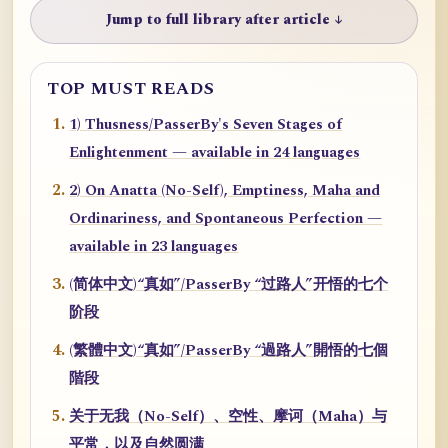
Jump to full library after article ↓
TOP MUST READS
1) Thusness/PasserBy's Seven Stages of
Enlightenment — available in 24 languages
2) On Anatta (No-Self), Emptiness, Maha and
Ordinariness, and Spontaneous Perfection —
available in 23 languages
(简体中文)“真如”/PasserBy “过路人”开悟的七个
阶段
(繁體中文)“真如”/PasserBy “過路人”開悟的七個
階段
关于无我（No-Self）、空性、摩诃（Maha）与
平常，以及自然圆满