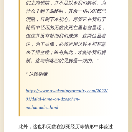
们之内现前，并不足以令我们解脱。为
什么？到了临终时，其余一切心识都已
消融，只剩下本初心。尽管它在我们于
轮回中经历的无数次死亡里都曾显现，
但这并没有帮助我们成佛。这两位圣者
说，为了成佛，必须运用这种本初智慧
来了悟空性；唯有如此，才能令我们解
脱。这与宗喀巴的见解是一致的。"
* 达赖喇嘛
--
https://www.awakeningtoreality.com/2022/
01/dalai-lama-on-dzogchen-
mahamudra.html
此外，这也和无数在濒死经历等情形中体验过