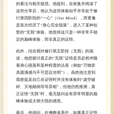
的看法与相关疑惑。他提到，在收集并阅读了
这些分享后，他认为这些体验似乎并非处于修
行第四阶段的“一心”（One Mind），而更像
是首次经历了“身心完全脱落”，进入了某种短
暂的“无我”体验。他觉得这只是一种非常不稳
定的巅峰体验，而非真正的证悟。
此外，结合我对修行第五阶段（无我）的描
述，他想探讨真正的“无我”证悟是否必然伴随
着身心脱落和某种程度的法喜（例如“万物皆
具圆满感与不可思议光明”）。虽然他注意到
我曾提及自己在证悟时并没有体验到“虚空破
碎、天地颠倒等等异相”，但他仍然推测，真
正证悟“无我”时，毫无疑问会有异常明显的巅
峰体验或大彻大悟的感觉。
最后，他询问，在佛教体系中，如果真正证悟