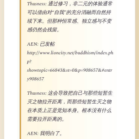
Thusness: 通过修习，非二元的体验通常
可以借由对“自我”的充分消融而自然持
续下来。但那种恒常感、独立感与不变
感仍然会残留。
AEN: 已发帖
http://www.lioncity.net/buddhism/index.ph
p?
showtopic=66843&st=0&p=908657&#entr
y908657
Thusness: 这会导致把自己与那些短暂生
灭之物拉开距离，而那些短暂生灭之物
在本质上正是觉知本身。根本没有什么
需要拉开距离的。
AEN: 我明白了。