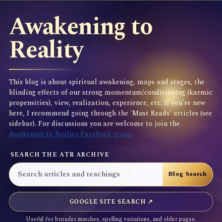
Awakening to
Reality
This blog is about spiritual awakening, maps and stages, the
blinding effects of our strong momentum/conditioning (karmic
propensities), view, realization, experience, etc. If you're new
here, I recommend going through the 'Must Reads' articles (see
sidebar). For discussions you are welcome to join the
Awakening to Reality Facebook group
SEARCH THE ATR ARCHIVE
GOOGLE SITE SEARCH ↗
Useful for broader matches, spelling variations, and older pages.