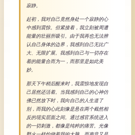
寂静。
起初，我对自己竟然身处一个寂静的心
中感到震惊。但紧接着，我立刻被周遭
能量的壮丽所吸引。由于我再也无法辨
认自己身体的边界，我感到自己无比广
大、无限扩展。我感到自己与一切存在
着的能量合而为一，而那里是如此美
妙。
那天下午稍后醒来时，我震惊地发现自
己居然还活着。当我感到自己的心神仿
佛已然放下时，我向自己的人生道了
别，而我的心此刻像是悬在两个截然相
反的现实层面之间。通过感官系统进入
的一切刺激，都像是纯粹的痛苦。光像
野火一样灼烧着我的大脑，而声音又是