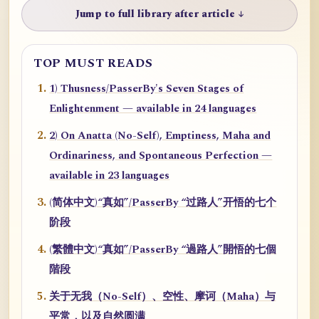
Jump to full library after article ↓
TOP MUST READS
1) Thusness/PasserBy's Seven Stages of
Enlightenment — available in 24 languages
2) On Anatta (No-Self), Emptiness, Maha and
Ordinariness, and Spontaneous Perfection —
available in 23 languages
(简体中文)“真如”/PasserBy “过路人”开悟的七个
阶段
(繁體中文)“真如”/PasserBy “過路人”開悟的七個
階段
关于无我（No-Self）、空性、摩诃（Maha）与
平常，以及自然圆满