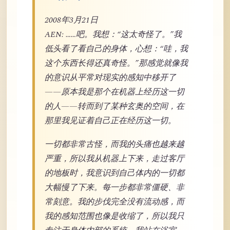
2008年3月21日
AEN: ……吧。我想：“这太奇怪了。”我
低头看了看自己的身体，心想：“哇，我
这个东西长得还真奇怪。”那感觉就像我
的意识从平常对现实的感知中移开了
——原本我是那个在机器上经历这一切
的人——转而到了某种玄奥的空间，在
那里我见证着自己正在经历这一切。
一切都非常古怪，而我的头痛也越来越
严重，所以我从机器上下来，走过客厅
的地板时，我意识到自己体内的一切都
大幅慢了下来。每一步都非常僵硬、非
常刻意。我的步伐完全没有流动感，而
我的感知范围也像是收缩了，所以我只