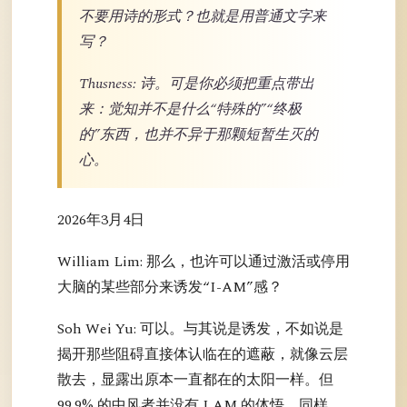
不要用诗的形式？也就是用普通文字来
写？
Thusness: 诗。可是你必须把重点带出
来：觉知并不是什么“特殊的”“终极
的”东西，也并不异于那颗短暂生灭的
心。
2026年3月4日
William Lim: 那么，也许可以通过激活或停用
大脑的某些部分来诱发“I-AM”感？
Soh Wei Yu: 可以。与其说是诱发，不如说是
揭开那些阻碍直接体认临在的遮蔽，就像云层
散去，显露出原本一直都在的太阳一样。但
99.9% 的中风者并没有 I AM 的体悟。同样