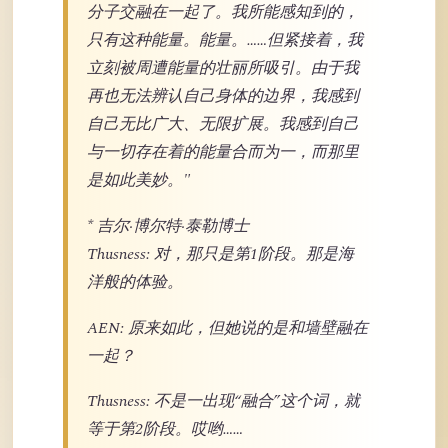
分子交融在一起了。我所能感知到的，
只有这种能量。能量。……但紧接着，我
立刻被周遭能量的壮丽所吸引。由于我
再也无法辨认自己身体的边界，我感到
自己无比广大、无限扩展。我感到自己
与一切存在着的能量合而为一，而那里
是如此美妙。"
* 吉尔·博尔特·泰勒博士
Thusness: 对，那只是第1阶段。那是海
洋般的体验。
AEN: 原来如此，但她说的是和墙壁融在
一起？
Thusness: 不是一出现“融合”这个词，就
等于第2阶段。哎哟……