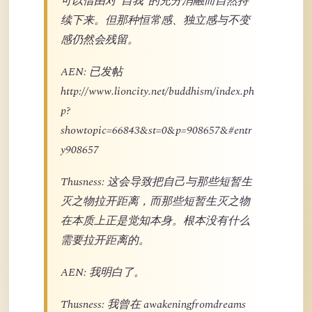
可以借由对“自我”的充分消融而自然持
续下来。但那种恒常感、独立感与不变
感仍然会残留。
AEN: 已发帖
http://www.lioncity.net/buddhism/index.ph
p?
showtopic=66843&st=0&p=908657&#entr
y908657
Thusness: 这会导致把自己与那些短暂生
灭之物拉开距离，而那些短暂生灭之物
在本质上正是觉知本身。根本没有什么
需要拉开距离的。
AEN: 我明白了。
Thusness: 我曾在 awakeningfromdreams