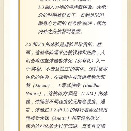
3.3 融入万物的海洋般体验。无概
念的时期被延长了。长到足以消
融身心之间的‘符号性’羁绊，因此
内外之分被暂时悬置。
3.2 和 3.3 的体验是超验且珍贵的。然
而，这些体验通常会被误解和扭曲，人
们会将这些体验客体化（实有化）为一
个‘终极、不变且独立’的实体。这种被客
体化的体验，在视频中被演讲者称为梵
我（Atman）、上帝或佛性（Buddha
Nature）。这被称为‘我是’（I AM）的体
验，伴随着不同程度的无概念强度。通
常，体验过 3.2 和 3.3 的修行者会发现很
难接受无我（Anatta）和空性的教义。
因为这些体验太过于清晰、真实且充满