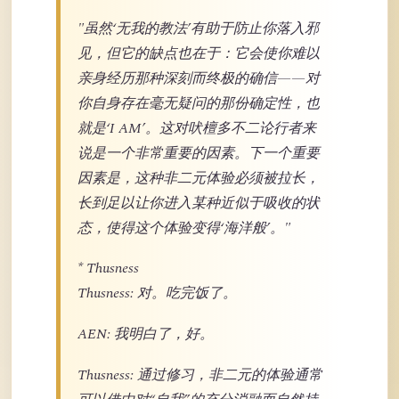
"虽然‘无我的教法’有助于防止你落入邪
见，但它的缺点也在于：它会使你难以
亲身经历那种深刻而终极的确信——对
你自身存在毫无疑问的那份确定性，也
就是‘I AM’。这对吠檀多不二论行者来
说是一个非常重要的因素。下一个重要
因素是，这种非二元体验必须被拉长，
长到足以让你进入某种近似于吸收的状
态，使得这个体验变得‘海洋般’。"
* Thusness
Thusness: 对。吃完饭了。
AEN: 我明白了，好。
Thusness: 通过修习，非二元的体验通常