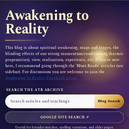
Awakening to
Reality
This blog is about spiritual awakening, maps and stages, the
blinding effects of our strong momentum/conditioning (karmic
propensities), view, realization, experience, etc. If you're new
here, I recommend going through the 'Must Reads' articles (see
sidebar). For discussions you are welcome to join the
Awakening to Reality Facebook group
SEARCH THE ATR ARCHIVE
GOOGLE SITE SEARCH ↗
Useful for broader matches, spelling variations, and older pages.