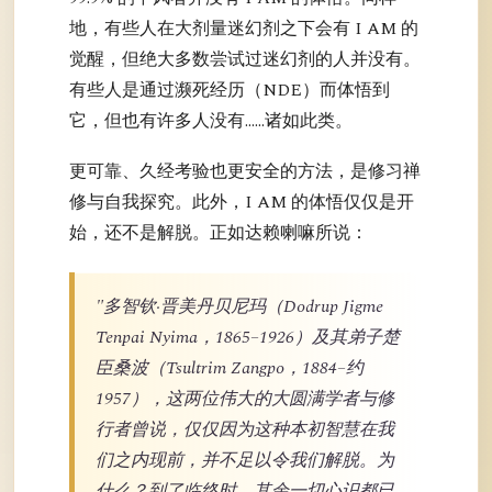
地，有些人在大剂量迷幻剂之下会有 I AM 的
觉醒，但绝大多数尝试过迷幻剂的人并没有。
有些人是通过濒死经历（NDE）而体悟到
它，但也有许多人没有……诸如此类。
更可靠、久经考验也更安全的方法，是修习禅
修与自我探究。此外，I AM 的体悟仅仅是开
始，还不是解脱。正如达赖喇嘛所说：
"多智钦·晋美丹贝尼玛（Dodrup Jigme
Tenpai Nyima，1865–1926）及其弟子楚
臣桑波（Tsultrim Zangpo，1884–约
1957），这两位伟大的大圆满学者与修
行者曾说，仅仅因为这种本初智慧在我
们之内现前，并不足以令我们解脱。为
什么？到了临终时，其余一切心识都已