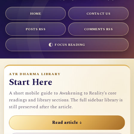
HOME
CONTACT US
POSTS RSS
COMMENTS RSS
FOCUS READING
ATR DHARMA LIBRARY
Start Here
A short mobile guide to Awakening to Reality's core
readings and library sections. The full sidebar library is
still preserved after the article.
Read article ↓