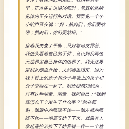
专注于身体内部的系统。我站在浴室
里，正准备走进淋浴间时，竟真的能听
见体内正在进行的对话。我听见一个小
小的声音在说：“好，肌肉们，你们要收
缩；肌肉们，你们要放松。”
接着我失去了平衡，只好靠墙支撑着。
我低头看着自己的手臂，意识到我再也
无法界定自己身体的边界了。我无法界
定我从哪里开始，又到哪里结束。因为
我手臂上的原子和分子与墙上的原子和
分子交融在一起了。我所能感知到的，
只有这种能量。能量。我问自己：“我到
底怎么了？发生了什么事？”就在那一
刻，我脑中的喋喋不休——我左脑的喋
喋不休——彻底安静了下来。就像有人
拿起遥控器按下了静音键一样——全然