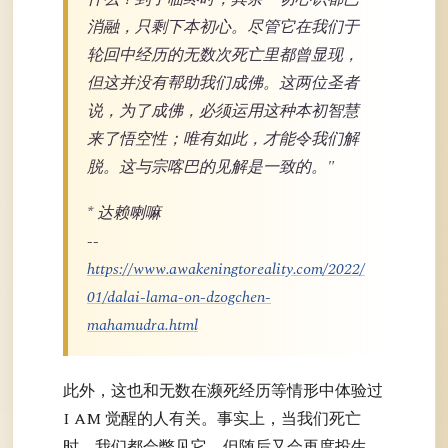
消融，只剩下本初心。尽管它在我们于
轮回中经历的无数次死亡里都曾显现，
但这并没有帮助我们成佛。这两位圣者
说，为了成佛，必须运用这种本初智慧
来了悟空性；唯有如此，才能令我们解
脱。这与宗喀巴的见解是一致的。"
* 达赖喇嘛
--
https://www.awakeningtoreality.com/2022/
01/dalai-lama-on-dzogchen-
mahamudra.html
此外，这也和无数在濒死经历等情形中体验过
I AM 觉醒的人有关。事实上，当我们死亡
时，我们都会瞥见它，但随后又会再度投生，