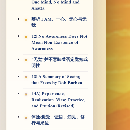
One Mind, No Mind and
Anatta
辨析 I AM、一心、无心与无
我
12) No Awareness Does Not
Mean Non-Existence of
Awareness
“无觉”并不意味着否定觉知或
明性
13) A Summary of Seeing
that Frees by Rob Burbea
14A) Experience,
Realization, View, Practice,
and Fruition (Revised)
体验/觉受、证悟、知见、修
行与果位