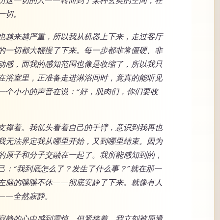
历这一切的人——转而到了某种玄奥的空间，在
一切。
也越来越严重，所以我从机器上下来，走过客厅
的一切都大幅慢了下来。每一步都非常僵硬、非
动感，而我的感知范围也像是收缩了，所以我只
在浴室里，正准备走进淋浴间时，竟真的能听见
一个小小的声音在说：“好，肌肉们，你们要收
支撑着。我低头看着自己的手臂，意识到我再也
我无法界定我从哪里开始，又到哪里结束。因为
的原子和分子交融在一起了。我所能感知到的，
己：“我到底怎么了？发生了什么事？”就在那一
左脑的喋喋不休——彻底安静了下来。就像有人
——全然寂静。
寂静的心中感到震惊。但紧接着，我立刻被周遭