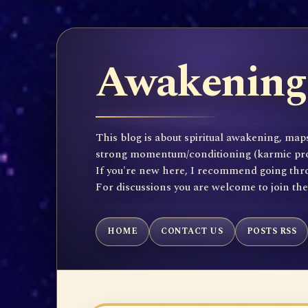
Awakening 
This blog is about spiritual awakening, maps
strong momentum/conditioning (karmic propen
If you're new here, I recommend going throu
For discussions you are welcome to join th
HOME
CONTACT US
POSTS RSS