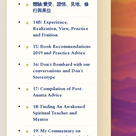
體驗/覺受、證悟、見地、修
行與果位
14B) Experience,
Realization, View, Practice
and Fruition
15) Book Recommendations
2019 and Practice Advice
16) Don't Bombard with our
conversations and Don't
Stereotype
17) Compilation of Post-
Anatta Advice
18) Finding An Awakened
Spiritual Teacher and
Mentor
19) My Commentary on