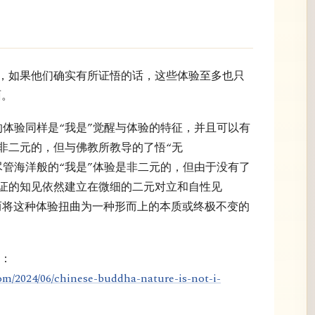
”，如果他们确实有所证悟的话，这些体验至多也只
面。
c）的体验同样是“我是”觉醒与体验的特征，并且可以有
非二元的，但与佛教所教导的了悟“无
。尽管海洋般的“我是”体验是非二元的，但由于没有了
证的知见依然建立在微细的二元对立和自性见
）之上，从而将这种体验扭曲为一种形而上的本质或终极不变的
的：
om/2024/06/chinese-buddha-nature-is-not-i-