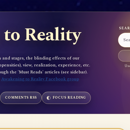
to Reality
SEAR
 and stages, the blinding effects of our
sities), view, realization, experience, etc.
Use
gh the 'Must Reads' articles (see sidebar).
e
Awakening to Reality Facebook group
COMMENTS RSS
FOCUS READING