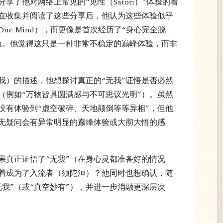
享了他对网络上常见的“见性（Satori）”体验的看
在收集并阅读了这些分享后，他认为这些体验似乎
ne Mind），而更像是首次经历了“身心完全脱
体验。他觉得这只是一种非常不稳定的巅峰体验，而非
我）的描述，他想探讨真正的“无我”证悟是否必然
（例如“万物皆具圆满感与不可思议光明”）。虽然
没有体验到“虚空破碎、天地颠倒等等异相”，但他
毫无疑问会有异常明显的巅峰体验或大彻大悟的感
果真正证悟了“无我”（在身心灵都准备好的情况
着成为了入流者（须陀洹）？他同时也想确认，随
我”（或“真空妙有”），并进一步消融更深层次