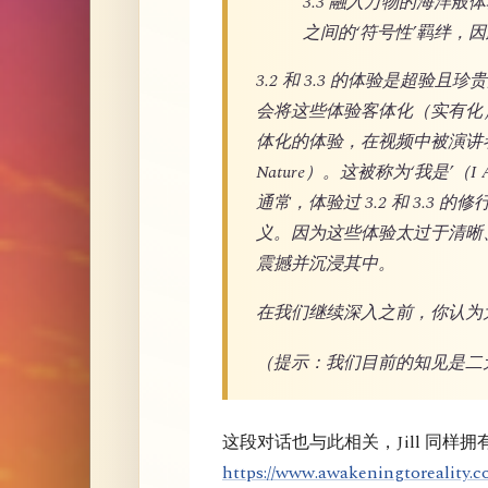
3.3 融入万物的海洋
之间的‘符号性’羁绊，
3.2 和 3.3 的体验是超
会将这些体验客体化（实有化
体化的体验，在视频中被演讲者称
Nature）。这被称为‘我是
通常，体验过 3.2 和 3.3 
义。因为这些体验太过于清晰
震撼并沉浸其中。
在我们继续深入之前，你认为
（提示：我们目前的知见是二
这段对话也与此相关，Jill 同样
https://www.awakeningtoreality.co