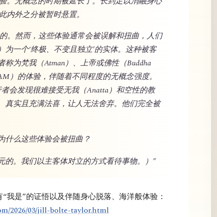
般体验。无概念的时期被延长了。长到足以消融身心
因此内外之分被暂时悬置。
验且珍贵的。然而，这些体验通常会被误解和扭曲，人们
）为一个‘终极、不变且独立’的实体。这种被客
为梵我（Atman）、上帝或佛性（Buddha
’（I AM）的体验，伴随着不同程度的无概念强度。
的修行者会发现很难接受无我（Anatta）和空性的教
、真实且充满法喜，让人无法舍弃。他们完全被
为什么这些体验会被扭曲？
元的。我们以主客体对立的方式看待事物。）”
拥有“我是”的证悟以及伴随身心脱落、海洋般体验：
m/2026/03/jill-bolte-taylor.html