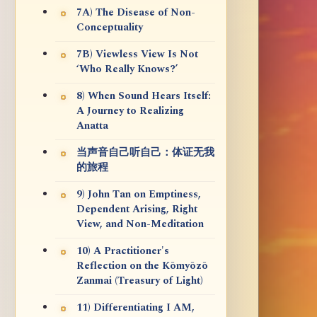
7A) The Disease of Non-
Conceptuality
7B) Viewless View Is Not
‘Who Really Knows?’
8) When Sound Hears Itself:
A Journey to Realizing
Anatta
当声音自己听自己：体证无我
的旅程
9) John Tan on Emptiness,
Dependent Arising, Right
View, and Non-Meditation
10) A Practitioner's
Reflection on the Kōmyōzō
Zanmai (Treasury of Light)
11) Differentiating I AM,