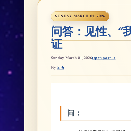
SUNDAY, MARCH 01, 2026
问答：见性、“
证
Sunday, March 01, 2026
Open post →
By
Soh
问：