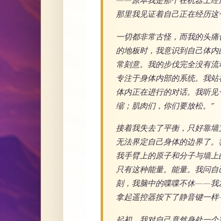
——原本我是那个在机器上经
那里我见证着自己正在经历这
一切都非常古怪，而我的头痛
的地板时，我意识到自己体内
常刻意。我的步伐完全没有流
专注于身体内部的系统。我站
体内正在进行的对话。我听见
缩；肌肉们，你们要放松。”
接着我失去了平衡，只好靠墙
无法界定自己身体的边界了。
我手臂上的原子和分子与墙上
只有这种能量。能量。我问自
刻，我脑中的喋喋不休——我
拿起遥控器按下了静音键一样
起初，我对自己竟然身处一个