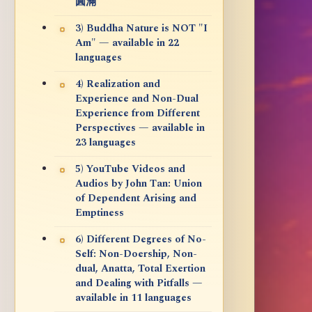
圓滿
3) Buddha Nature is NOT "I
Am" — available in 22
languages
4) Realization and
Experience and Non-Dual
Experience from Different
Perspectives — available in
23 languages
5) YouTube Videos and
Audios by John Tan: Union
of Dependent Arising and
Emptiness
6) Different Degrees of No-
Self: Non-Doership, Non-
dual, Anatta, Total Exertion
and Dealing with Pitfalls —
available in 11 languages