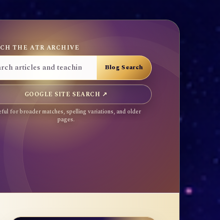
CH THE ATR ARCHIVE
GOOGLE SITE SEARCH ↗
ful for broader matches, spelling variations, and older
pages.