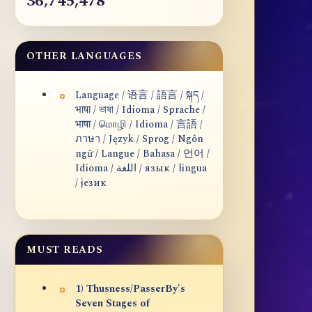
36,745,478
OTHER LANGUAGES
Language / 语言 / 語言 / སྐད /
भाषा / ভাষা / Idioma / Sprache /
भाषा / மொழி / Idioma / 言語 /
ภาษา / Język / Sprog / Ngôn
ngữ / Langue / Bahasa / 언어 /
Idioma / اللغة / язык / lingua
/ језик
MUST READS
1) Thusness/PasserBy's
Seven Stages of