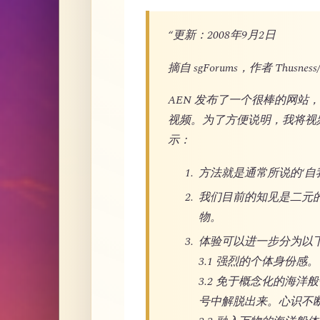
“更新：2008年9月2日
摘自 sgForums，作者 Thusness/
AEN 发布了一个很棒的网
视频。为了方便说明，我将视
示：
方法就是通常所说的‘自我探究’
我们目前的知见是二元
物。
体验可以进一步分为以
3.1 强烈的个体身份感。
3.2 免于概念化的海
号中解脱出来。心识不