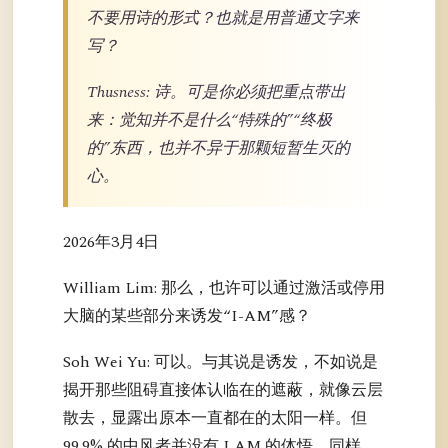
不要用诗的形式？也就是用普通文字来
写？
Thusness: 诗。可是你必须把重点带出
来：觉知并不是什么“特殊的”“终极
的”东西，也并不异于那颗短暂生灭的
心。
2026年3月4日
William Lim: 那么，也许可以通过激活或停用
大脑的某些部分来诱发“I-AM”感？
Soh Wei Yu: 可以。与其说是诱发，不如说是
揭开那些阻碍直接体认临在的遮蔽，就像云层
散去，显露出原本一直都在的太阳一样。但
99.9% 的中风者并没有 I AM 的体悟。同样