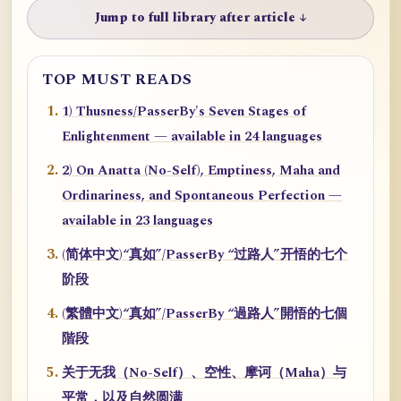
Jump to full library after article ↓
TOP MUST READS
1) Thusness/PasserBy's Seven Stages of
Enlightenment — available in 24 languages
2) On Anatta (No-Self), Emptiness, Maha and
Ordinariness, and Spontaneous Perfection —
available in 23 languages
(简体中文)“真如”/PasserBy “过路人”开悟的七个
阶段
(繁體中文)“真如”/PasserBy “過路人”開悟的七個
階段
关于无我（No-Self）、空性、摩诃（Maha）与
平常，以及自然圆满