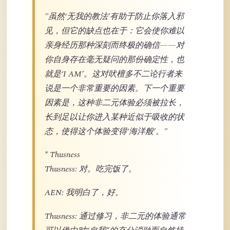
"虽然‘无我的教法’有助于防止你落入邪
见，但它的缺点也在于：它会使你难以
亲身经历那种深刻而终极的确信——对
你自身存在毫无疑问的那份确定性，也
就是‘I AM’。这对吠檀多不二论行者来
说是一个非常重要的因素。下一个重要
因素是，这种非二元体验必须被拉长，
长到足以让你进入某种近似于吸收的状
态，使得这个体验变得‘海洋般’。"
* Thusness
Thusness: 对。吃完饭了。
AEN: 我明白了，好。
Thusness: 通过修习，非二元的体验通常