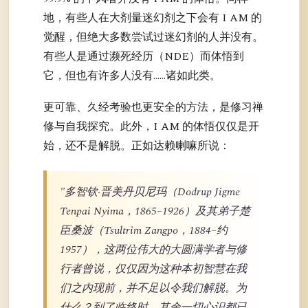
地，有些人在大剂量迷幻剂之下会有 I AM 的
觉醒，但绝大多数尝试过迷幻剂的人并没有。
有些人是通过濒死经历（NDE）而体悟到
它，但也有许多人没有……诸如此类。
更可靠、久经考验也更安全的方法，是修习禅
修与自我探究。此外，I AM 的体悟仅仅是开
始，还不是解脱。正如达赖喇嘛所说：
"多智钦·晋美丹贝尼玛（Dodrup Jigme
Tenpai Nyima，1865–1926）及其弟子楚
臣桑波（Tsultrim Zangpo，1884–约
1957），这两位伟大的大圆满学者与修
行者曾说，仅仅因为这种本初智慧在我
们之内现前，并不足以令我们解脱。为
什么？到了临终时，其余一切心识都已