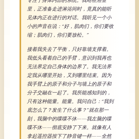
专注于身体内部的系统。我站在浴室
里，正准备走进淋浴间时，竟真的能听
见体内正在进行的对话。我听见一个小
小的声音在说：“好，肌肉们，你们要收
缩；肌肉们，你们要放松。”
接着我失去了平衡，只好靠墙支撑着。
我低头看着自己的手臂，意识到我再也
无法界定自己身体的边界了。我无法界
定我从哪里开始，又到哪里结束。因为
我手臂上的原子和分子与墙上的原子和
分子交融在一起了。我所能感知到的，
只有这种能量。能量。我问自己：“我到
底怎么了？发生了什么事？”就在那一
刻，我脑中的喋喋不休——我左脑的喋
喋不休——彻底安静了下来。就像有人
拿起遥控器按下了静音键一样——全然