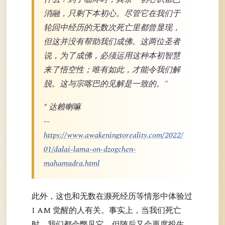
消融，只剩下本初心。尽管它在我们于
轮回中经历的无数次死亡里都曾显现，
但这并没有帮助我们成佛。这两位圣者
说，为了成佛，必须运用这种本初智慧
来了悟空性；唯有如此，才能令我们解
脱。这与宗喀巴的见解是一致的。"
* 达赖喇嘛
--
https://www.awakeningtoreality.com/2022/
01/dalai-lama-on-dzogchen-
mahamudra.html
此外，这也和无数在濒死经历等情形中体验过
I AM 觉醒的人有关。事实上，当我们死亡
时，我们都会瞥见它，但随后又会再度投生，