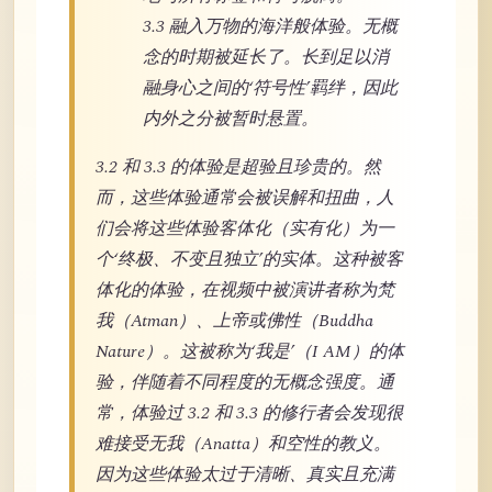
3.3 融入万物的海洋般体验。无概
念的时期被延长了。长到足以消
融身心之间的‘符号性’羁绊，因此
内外之分被暂时悬置。
3.2 和 3.3 的体验是超验且珍贵的。然
而，这些体验通常会被误解和扭曲，人
们会将这些体验客体化（实有化）为一
个‘终极、不变且独立’的实体。这种被客
体化的体验，在视频中被演讲者称为梵
我（Atman）、上帝或佛性（Buddha
Nature）。这被称为‘我是’（I AM）的体
验，伴随着不同程度的无概念强度。通
常，体验过 3.2 和 3.3 的修行者会发现很
难接受无我（Anatta）和空性的教义。
因为这些体验太过于清晰、真实且充满