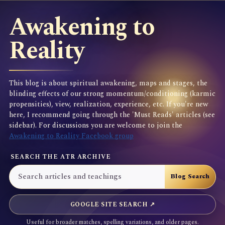
Awakening to
Reality
This blog is about spiritual awakening, maps and stages, the
blinding effects of our strong momentum/conditioning (karmic
propensities), view, realization, experience, etc. If you're new
here, I recommend going through the 'Must Reads' articles (see
sidebar). For discussions you are welcome to join the
Awakening to Reality Facebook group
SEARCH THE ATR ARCHIVE
GOOGLE SITE SEARCH ↗
Useful for broader matches, spelling variations, and older pages.