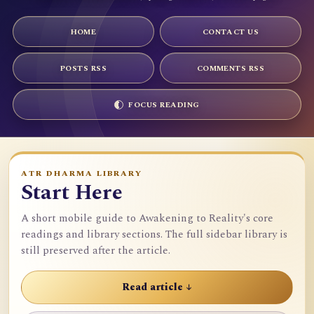
HOME
CONTACT US
POSTS RSS
COMMENTS RSS
FOCUS READING
ATR DHARMA LIBRARY
Start Here
A short mobile guide to Awakening to Reality's core
readings and library sections. The full sidebar library is
still preserved after the article.
Read article ↓