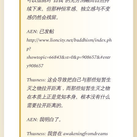
可以借由对“自我”的充分消融而自然持
续下来。但那种恒常感、独立感与不变
感仍然会残留。
AEN: 已发帖
http://www.lioncity.net/buddhism/index.ph
p?
showtopic=66843&st=0&p=908657&#entr
y908657
Thusness: 这会导致把自己与那些短暂生
灭之物拉开距离，而那些短暂生灭之物
在本质上正是觉知本身。根本没有什么
需要拉开距离的。
AEN: 我明白了。
Thusness: 我曾在 awakeningfromdreams