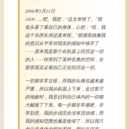
2008年3月21日
AEN: ……吧。我想：“这太奇怪了。”我
低头看了看自己的身体，心想：“哇，我
这个东西长得还真奇怪。”那感觉就像我
的意识从平常对现实的感知中移开了
——原本我是那个在机器上经历这一切
的人——转而到了某种玄奥的空间，在
那里我见证着自己正在经历这一切。
一切都非常古怪，而我的头痛也越来越
严重，所以我从机器上下来，走过客厅
的地板时，我意识到自己体内的一切都
大幅慢了下来。每一步都非常僵硬、非
常刻意。我的步伐完全没有流动感，而
我的感知范围也像是收缩了，所以我只