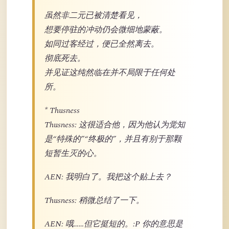
虽然非二元已被清楚看见，
想要停驻的冲动仍会微细地蒙蔽。
如同过客经过，便已全然离去。
彻底死去。
并见证这纯然临在并不局限于任何处
所。
* Thusness
Thusness: 这很适合他，因为他认为觉知
是“特殊的”“终极的”，并且有别于那颗
短暂生灭的心。
AEN: 我明白了。我把这个贴上去？
Thusness: 稍微总结了一下。
AEN: 哦……但它挺短的。:P 你的意思是