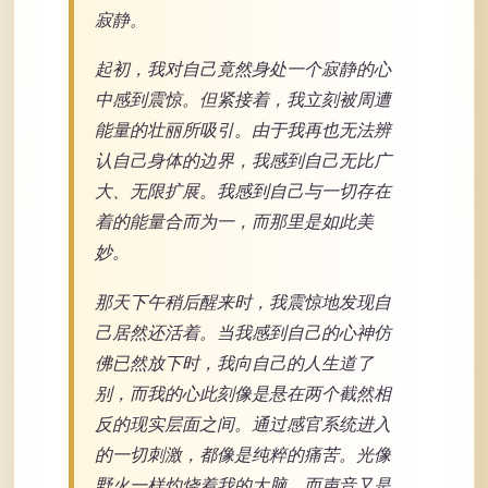
寂静。
起初，我对自己竟然身处一个寂静的心
中感到震惊。但紧接着，我立刻被周遭
能量的壮丽所吸引。由于我再也无法辨
认自己身体的边界，我感到自己无比广
大、无限扩展。我感到自己与一切存在
着的能量合而为一，而那里是如此美
妙。
那天下午稍后醒来时，我震惊地发现自
己居然还活着。当我感到自己的心神仿
佛已然放下时，我向自己的人生道了
别，而我的心此刻像是悬在两个截然相
反的现实层面之间。通过感官系统进入
的一切刺激，都像是纯粹的痛苦。光像
野火一样灼烧着我的大脑，而声音又是