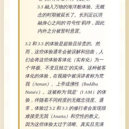
3.3 融入万物的海洋般体验。无概
念的时期被延长了。长到足以消
融身心之间的‘符号性’羁绊，因此
内外之分被暂时悬置。
3.2 和 3.3 的体验是超验且珍贵的。然
而，这些体验通常会被误解和扭曲，人
们会将这些体验客体化（实有化）为一
个‘终极、不变且独立’的实体。这种被客
体化的体验，在视频中被演讲者称为梵
我（Atman）、上帝或佛性（Buddha
Nature）。这被称为‘我是’（I AM）的体
验，伴随着不同程度的无概念强度。通
常，体验过 3.2 和 3.3 的修行者会发现很
难接受无我（Anatta）和空性的教义。
因为这些体验太过于清晰、真实且充满