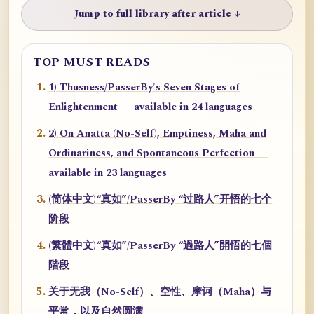
Jump to full library after article ↓
TOP MUST READS
1) Thusness/PasserBy's Seven Stages of
Enlightenment — available in 24 languages
2) On Anatta (No-Self), Emptiness, Maha and
Ordinariness, and Spontaneous Perfection —
available in 23 languages
(简体中文)“真如”/PasserBy “过路人”开悟的七个
阶段
(繁體中文)“真如”/PasserBy “過路人”開悟的七個
階段
关于无我（No-Self）、空性、摩诃（Maha）与
平常，以及自然圆满