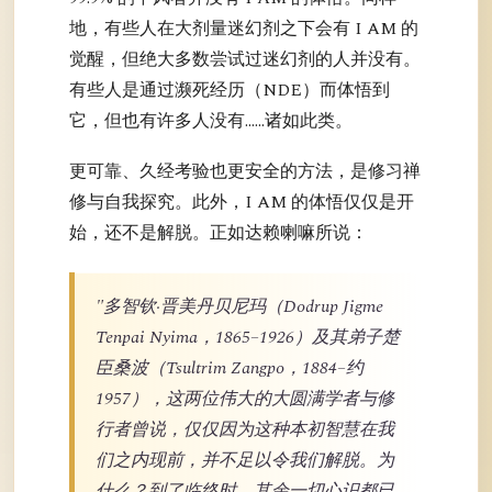
地，有些人在大剂量迷幻剂之下会有 I AM 的
觉醒，但绝大多数尝试过迷幻剂的人并没有。
有些人是通过濒死经历（NDE）而体悟到
它，但也有许多人没有……诸如此类。
更可靠、久经考验也更安全的方法，是修习禅
修与自我探究。此外，I AM 的体悟仅仅是开
始，还不是解脱。正如达赖喇嘛所说：
"多智钦·晋美丹贝尼玛（Dodrup Jigme
Tenpai Nyima，1865–1926）及其弟子楚
臣桑波（Tsultrim Zangpo，1884–约
1957），这两位伟大的大圆满学者与修
行者曾说，仅仅因为这种本初智慧在我
们之内现前，并不足以令我们解脱。为
什么？到了临终时，其余一切心识都已