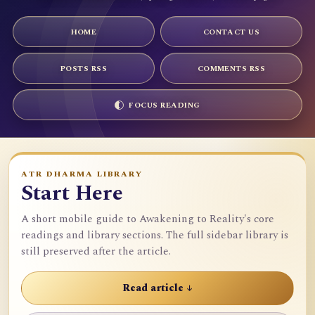
HOME
CONTACT US
POSTS RSS
COMMENTS RSS
FOCUS READING
ATR DHARMA LIBRARY
Start Here
A short mobile guide to Awakening to Reality's core
readings and library sections. The full sidebar library is
still preserved after the article.
Read article ↓