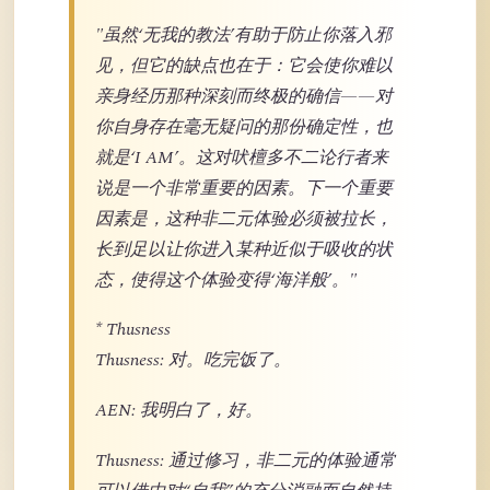
"虽然‘无我的教法’有助于防止你落入邪
见，但它的缺点也在于：它会使你难以
亲身经历那种深刻而终极的确信——对
你自身存在毫无疑问的那份确定性，也
就是‘I AM’。这对吠檀多不二论行者来
说是一个非常重要的因素。下一个重要
因素是，这种非二元体验必须被拉长，
长到足以让你进入某种近似于吸收的状
态，使得这个体验变得‘海洋般’。"
* Thusness
Thusness: 对。吃完饭了。
AEN: 我明白了，好。
Thusness: 通过修习，非二元的体验通常