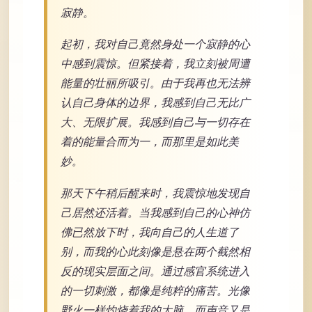
寂静。
起初，我对自己竟然身处一个寂静的心
中感到震惊。但紧接着，我立刻被周遭
能量的壮丽所吸引。由于我再也无法辨
认自己身体的边界，我感到自己无比广
大、无限扩展。我感到自己与一切存在
着的能量合而为一，而那里是如此美
妙。
那天下午稍后醒来时，我震惊地发现自
己居然还活着。当我感到自己的心神仿
佛已然放下时，我向自己的人生道了
别，而我的心此刻像是悬在两个截然相
反的现实层面之间。通过感官系统进入
的一切刺激，都像是纯粹的痛苦。光像
野火一样灼烧着我的大脑，而声音又是