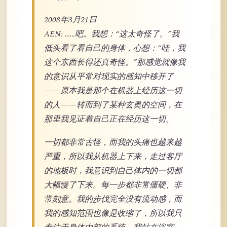
2008年3月21日
AEN: ……吧。我想：“这太奇怪了。”我
低头看了看自己的身体，心想：“哇，我
这个东西长得还真奇怪。”那感觉就像我
的意识从平常对现实的感知中移开了
——原本我是那个在机器上经历这一切
的人——转而到了某种玄奥的空间，在
那里我见证着自己正在经历这一切。
一切都非常古怪，而我的头痛也越来越
严重，所以我从机器上下来，走过客厅
的地板时，我意识到自己体内的一切都
大幅慢了下来。每一步都非常僵硬、非
常刻意。我的步伐完全没有流动感，而
我的感知范围也像是收缩了，所以我只