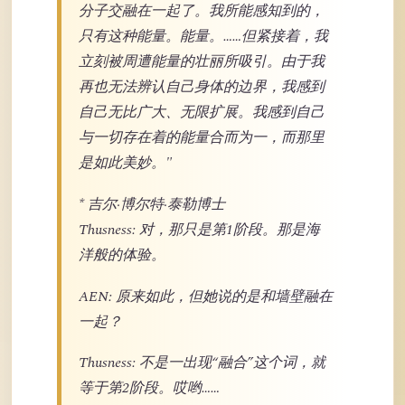
分子交融在一起了。我所能感知到的，
只有这种能量。能量。……但紧接着，我
立刻被周遭能量的壮丽所吸引。由于我
再也无法辨认自己身体的边界，我感到
自己无比广大、无限扩展。我感到自己
与一切存在着的能量合而为一，而那里
是如此美妙。"
* 吉尔·博尔特·泰勒博士
Thusness: 对，那只是第1阶段。那是海
洋般的体验。
AEN: 原来如此，但她说的是和墙壁融在
一起？
Thusness: 不是一出现“融合”这个词，就
等于第2阶段。哎哟……