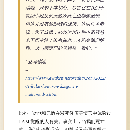
消融，只剩下本初心。尽管它在我们于
轮回中经历的无数次死亡里都曾显现，
但这并没有帮助我们成佛。这两位圣者
说，为了成佛，必须运用这种本初智慧
来了悟空性；唯有如此，才能令我们解
脱。这与宗喀巴的见解是一致的。"
* 达赖喇嘛
--
https://www.awakeningtoreality.com/2022/
01/dalai-lama-on-dzogchen-
mahamudra.html
此外，这也和无数在濒死经历等情形中体验过
I AM 觉醒的人有关。事实上，当我们死亡
时，我们都会瞥见它，但随后又会再度投生，