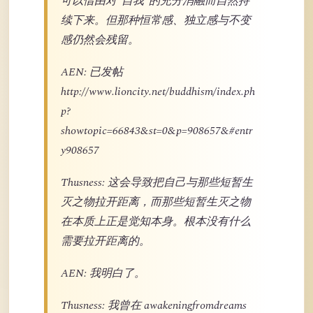
可以借由对“自我”的充分消融而自然持
续下来。但那种恒常感、独立感与不变
感仍然会残留。
AEN: 已发帖
http://www.lioncity.net/buddhism/index.ph
p?
showtopic=66843&st=0&p=908657&#entr
y908657
Thusness: 这会导致把自己与那些短暂生
灭之物拉开距离，而那些短暂生灭之物
在本质上正是觉知本身。根本没有什么
需要拉开距离的。
AEN: 我明白了。
Thusness: 我曾在 awakeningfromdreams