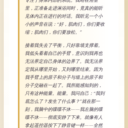
专注于身体内部的系统。我站在浴室
里，正准备走进淋浴间时，竟真的能听
见体内正在进行的对话。我听见一个小
小的声音在说：“好，肌肉们，你们要收
缩；肌肉们，你们要放松。”
接着我失去了平衡，只好靠墙支撑着。
我低头看着自己的手臂，意识到我再也
无法界定自己身体的边界了。我无法界
定我从哪里开始，又到哪里结束。因为
我手臂上的原子和分子与墙上的原子和
分子交融在一起了。我所能感知到的，
只有这种能量。能量。我问自己：“我到
底怎么了？发生了什么事？”就在那一
刻，我脑中的喋喋不休——我左脑的喋
喋不休——彻底安静了下来。就像有人
拿起遥控器按下了静音键一样——全然