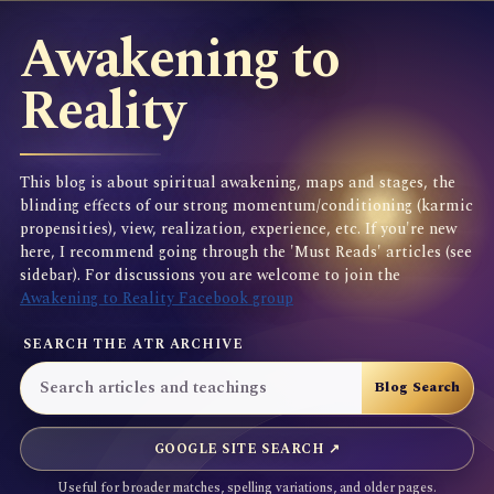
Awakening to
Reality
This blog is about spiritual awakening, maps and stages, the
blinding effects of our strong momentum/conditioning (karmic
propensities), view, realization, experience, etc. If you're new
here, I recommend going through the 'Must Reads' articles (see
sidebar). For discussions you are welcome to join the
Awakening to Reality Facebook group
SEARCH THE ATR ARCHIVE
GOOGLE SITE SEARCH ↗
Useful for broader matches, spelling variations, and older pages.