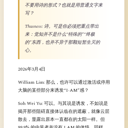
不要用诗的形式？也就是用普通文字来
写？
Thusness: 诗。可是你必须把重点带出
来：觉知并不是什么“特殊的”“终极
的”东西，也并不异于那颗短暂生灭的
心。
2026年3月4日
William Lim: 那么，也许可以通过激活或停用
大脑的某些部分来诱发“I-AM”感？
Soh Wei Yu: 可以。与其说是诱发，不如说是
揭开那些阻碍直接体认临在的遮蔽，就像云层
散去，显露出原本一直都在的太阳一样。但
99.9% 的中风者并没有 I AM 的体悟。同样