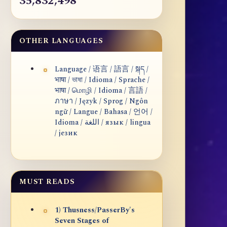
35,832,498
OTHER LANGUAGES
Language / 语言 / 語言 / སྐད /
भाषा / ভাষা / Idioma / Sprache /
भाषा / மொழி / Idioma / 言語 /
ภาษา / Język / Sprog / Ngôn
ngữ / Langue / Bahasa / 언어 /
Idioma / اللغة / язык / lingua
/ језик
MUST READS
1) Thusness/PasserBy's
Seven Stages of