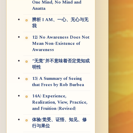
One Mind, No Mind and
Anatta
辨析 I AM、一心、无心与无
我
12) No Awareness Does Not
Mean Non-Existence of
Awareness
“无觉”并不意味着否定觉知或
明性
13) A Summary of Seeing
that Frees by Rob Burbea
14A) Experience,
Realization, View, Practice,
and Fruition (Revised)
体验/觉受、证悟、知见、修
行与果位