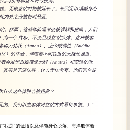
断地与所有标签和符号脱离。
般体验。无概念的时期被延长了。长到足以消融身心
因此内外之分被暂时悬置。
验且珍贵的。然而，这些体验通常会被误解和扭曲，人们
）为一个‘终极、不变且独立’的实体。这种被客
为梵我（Atman）、上帝或佛性（Buddha
’（I AM）的体验，伴随着不同程度的无概念强度。
的修行者会发现很难接受无我（Anatta）和空性的教
、真实且充满法喜，让人无法舍弃。他们完全被
为什么这些体验会被扭曲？
元的。我们以主客体对立的方式看待事物。）”
拥有“我是”的证悟以及伴随身心脱落、海洋般体验：