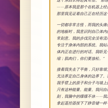
这个东西长得还真奇怪。”那
——原本我是那个在机器上经
那里我见证着自己正在经历这
一切都非常古怪，而我的头痛
的地板时，我意识到自己体内
常刻意。我的步伐完全没有流
专注于身体内部的系统。我站
体内正在进行的对话。我听见
缩；肌肉们，你们要放松。”
接着我失去了平衡，只好靠墙
无法界定自己身体的边界了。
我手臂上的原子和分子与墙上
只有这种能量。能量。我问自
刻，我脑中的喋喋不休——我
拿起遥控器按下了静音键一样