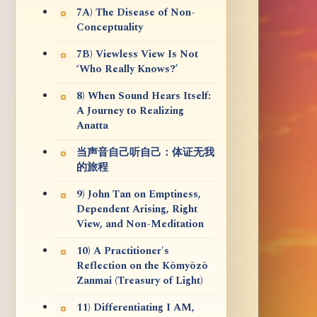
7A) The Disease of Non-
Conceptuality
7B) Viewless View Is Not
‘Who Really Knows?’
8) When Sound Hears Itself:
A Journey to Realizing
Anatta
当声音自己听自己：体证无我
的旅程
9) John Tan on Emptiness,
Dependent Arising, Right
View, and Non-Meditation
10) A Practitioner's
Reflection on the Kōmyōzō
Zanmai (Treasury of Light)
11) Differentiating I AM,