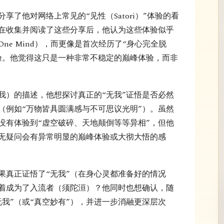
享了他对网络上常见的“见性（Satori）”体验的看
在收集并阅读了这些分享后，他认为这些体验似乎
ne Mind），而更像是首次经历了“身心完全脱
体验。他觉得这只是一种非常不稳定的巅峰体验，而非
我）的描述，他想探讨真正的“无我”证悟是否必然
（例如“万物皆具圆满感与不可思议光明”）。虽然
没有体验到“虚空破碎、天地颠倒等等异相”，但他
毫无疑问会有异常明显的巅峰体验或大彻大悟的感
果真正证悟了“无我”（在身心灵都准备好的情况
着成为了入流者（须陀洹）？他同时也想确认，随
我”（或“真空妙有”），并进一步消融更深层次