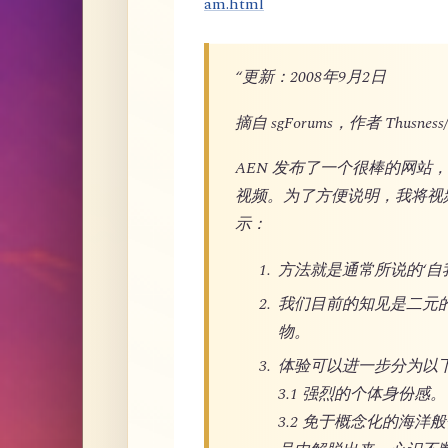
am.html
“更新：2008年9月2日
摘自 sgForums，作者 Thusness/
AEN 发布了一个很棒的网
视频。为了方便说明，我将视
示：
方法就是通常所说的‘自我探究’
我们目前的知见是二元
物。
体验可以进一步分为以
3.1 强烈的个体身份感。
3.2 免于概念化的海