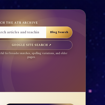
CH THE ATR ARCHIVE
GOOGLE SITE SEARCH ↗
ful for broader matches, spelling variations, and older
pages.