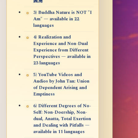
圓滿
3) Buddha Nature is NOT "I
Am" — available in 22
languages
4) Realization and
Experience and Non-Dual
Experience from Different
Perspectives — available in
23 languages
5) YouTube Videos and
Audios by John Tan: Union
of Dependent Arising and
Emptiness
6) Different Degrees of No-
Self: Non-Doership, Non-
dual, Anatta, Total Exertion
and Dealing with Pitfalls —
available in 11 languages