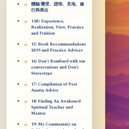
體驗/覺受、證悟、見地、修
行與果位
14B) Experience,
Realization, View, Practice
and Fruition
15) Book Recommendations
2019 and Practice Advices
16) Don't Bombard with our
conversations and Don't
Stereotype
17) Compilation of Post
Anatta Advise
18) Finding An Awakened
Spiritual Teacher and
Mentor
19) My Commentary on