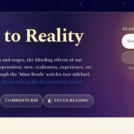
to Reality
SEAR
 and stages, the blinding effects of our
sities), view, realization, experience, etc.
Use
gh the 'Must Reads' articles (see sidebar).
e
Awakening to Reality Facebook group
COMMENTS RSS
FOCUS READING