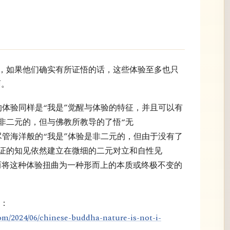
”，如果他们确实有所证悟的话，这些体验至多也只
面。
c）的体验同样是“我是”觉醒与体验的特征，并且可以有
非二元的，但与佛教所教导的了悟“无
。尽管海洋般的“我是”体验是非二元的，但由于没有了
证的知见依然建立在微细的二元对立和自性见
）之上，从而将这种体验扭曲为一种形而上的本质或终极不变的
的：
om/2024/06/chinese-buddha-nature-is-not-i-