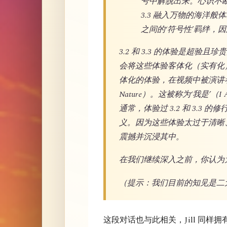
号中解脱出来。心识不
3.3 融入万物的海洋
之间的‘符号性’羁绊，
3.2 和 3.3 的体验是超
会将这些体验客体化（实有化
体化的体验，在视频中被演讲者称
Nature）。这被称为‘我是
通常，体验过 3.2 和 3.3 
义。因为这些体验太过于清晰
震撼并沉浸其中。
在我们继续深入之前，你认为
（提示：我们目前的知见是二
这段对话也与此相关，Jill 同样