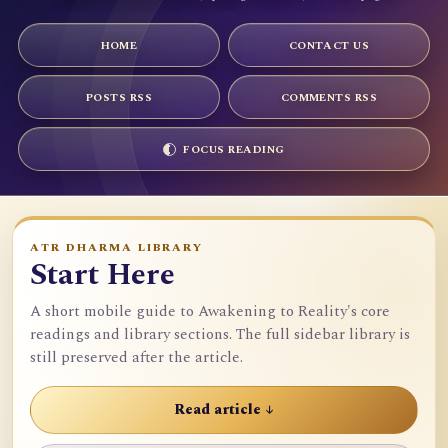
HOME
CONTACT US
POSTS RSS
COMMENTS RSS
FOCUS READING
ATR DHARMA LIBRARY
Start Here
A short mobile guide to Awakening to Reality's core
readings and library sections. The full sidebar library is
still preserved after the article.
Read article ↓