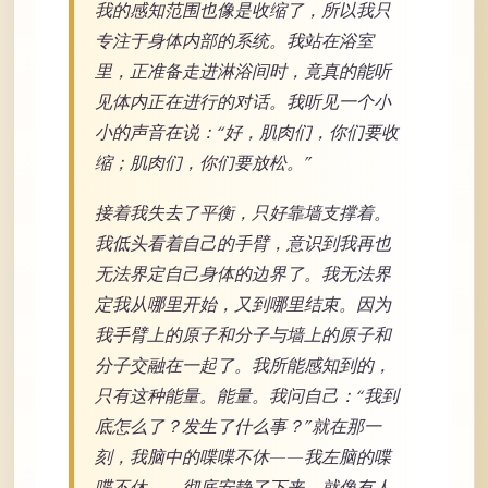
我的感知范围也像是收缩了，所以我只
专注于身体内部的系统。我站在浴室
里，正准备走进淋浴间时，竟真的能听
见体内正在进行的对话。我听见一个小
小的声音在说：“好，肌肉们，你们要收
缩；肌肉们，你们要放松。”
接着我失去了平衡，只好靠墙支撑着。
我低头看着自己的手臂，意识到我再也
无法界定自己身体的边界了。我无法界
定我从哪里开始，又到哪里结束。因为
我手臂上的原子和分子与墙上的原子和
分子交融在一起了。我所能感知到的，
只有这种能量。能量。我问自己：“我到
底怎么了？发生了什么事？”就在那一
刻，我脑中的喋喋不休——我左脑的喋
喋不休——彻底安静了下来。就像有人