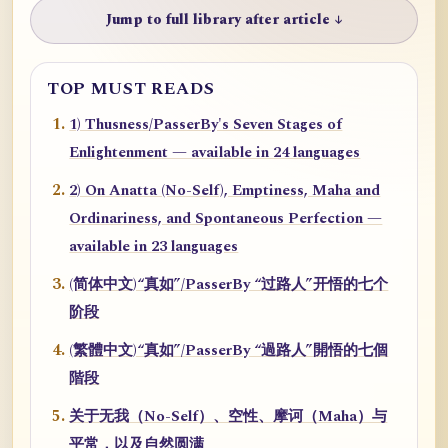
Jump to full library after article ↓
TOP MUST READS
1) Thusness/PasserBy's Seven Stages of
Enlightenment — available in 24 languages
2) On Anatta (No-Self), Emptiness, Maha and
Ordinariness, and Spontaneous Perfection —
available in 23 languages
(简体中文)“真如”/PasserBy “过路人”开悟的七个
阶段
(繁體中文)“真如”/PasserBy “過路人”開悟的七個
階段
关于无我（No-Self）、空性、摩诃（Maha）与
平常，以及自然圆满