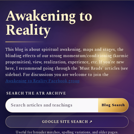
Awakening to
Reality
This blog is about spiritual awakening, maps and stages, the
blinding effects of our strong momentum/conditioning (karmic
propensities), view, realization, experience, etc. If you're new
here, I recommend going through the 'Must Reads' articles (see
sidebar). For discussions you are welcome to join the
Awakening to Reality Facebook group
SEARCH THE ATR ARCHIVE
GOOGLE SITE SEARCH ↗
Useful for broader matches, spelling variations, and older pages.