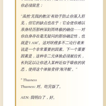
你必须留意：
"虽然‘无我的教法’有助于防止你落入邪
见，但它的缺点也在于：它会使你难以
亲身经历那种深刻而终极的确信——对
你自身存在毫无疑问的那份确定性，也
就是‘I AM’。这对吠檀多不二论行者来
说是一个非常重要的因素。下一个重要
因素是，这种非二元体验必须被拉长，
长到足以让你进入某种近似于吸收的状
态，使得这个体验变得‘海洋般’。"
* Thusness
Thusness: 对。吃完饭了。
AEN: 我明白了，好。