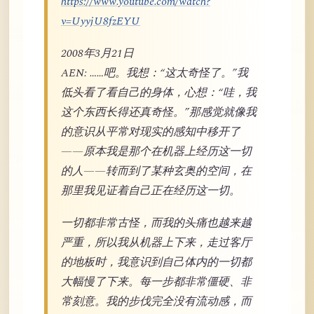
https://www.youtube.com/watch?
v=UyyjU8fzEYU
2008年3月21日
AEN: ……吧。我想：“这太奇怪了。”我
低头看了看自己的身体，心想：“哇，我
这个东西长得还真奇怪。”那感觉就像我
的意识从平常对现实的感知中移开了
——原本我是那个在机器上经历这一切
的人——转而到了某种玄奥的空间，在
那里我见证着自己正在经历这一切。
一切都非常古怪，而我的头痛也越来越
严重，所以我从机器上下来，走过客厅
的地板时，我意识到自己体内的一切都
大幅慢了下来。每一步都非常僵硬、非
常刻意。我的步伐完全没有流动感，而