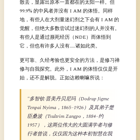
散去，显露出原本一直都在的太阳一样。但
99.9% 的中风者并没有 I AM 的体悟。同样
地，有些人在大剂量迷幻剂之下会有 I AM 的
觉醒，但绝大多数尝试过迷幻剂的人并没有。
有些人是通过濒死经历（NDE）而体悟到
它，但也有许多人没有……诸如此类。
更可靠、久经考验也更安全的方法，是修习禅
修与自我探究。此外，I AM 的体悟仅仅是开
始，还不是解脱。正如达赖喇嘛所说：
"多智钦·晋美丹贝尼玛（Dodrup Jigme
Tenpai Nyima，1865–1926）及其弟子楚
臣桑波（Tsultrim Zangpo，1884–约
1957），这两位伟大的大圆满学者与修
行者曾说，仅仅因为这种本初智慧在我