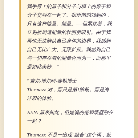
我手臂上的原子和分子与墙上的原子和
分子交融在一起了。我所能感知到的，
只有这种能量。能量。……但紧接着，我
立刻被周遭能量的壮丽所吸引。由于我
再也无法辨认自己身体的边界，我感到
自己无比广大、无限扩展。我感到自己
与一切存在着的能量合而为一，而那里
是如此美妙。"
* 吉尔·博尔特·泰勒博士
Thusness: 对，那只是第1阶段。那是海
洋般的体验。
AEN: 原来如此，但她说的是和墙壁融在
一起？
Thusness: 不是一出现“融合”这个词，就