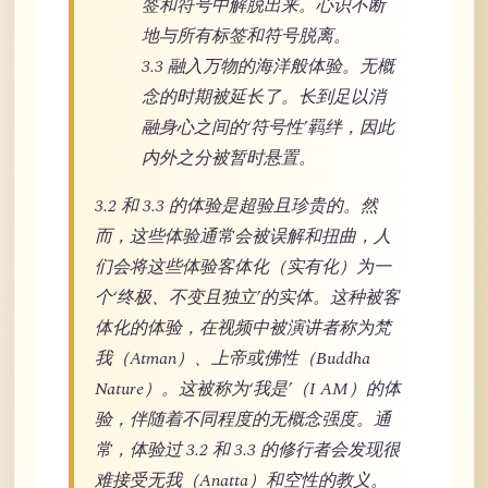
签和符号中解脱出来。心识不断
地与所有标签和符号脱离。
3.3 融入万物的海洋般体验。无概
念的时期被延长了。长到足以消
融身心之间的‘符号性’羁绊，因此
内外之分被暂时悬置。
3.2 和 3.3 的体验是超验且珍贵的。然
而，这些体验通常会被误解和扭曲，人
们会将这些体验客体化（实有化）为一
个‘终极、不变且独立’的实体。这种被客
体化的体验，在视频中被演讲者称为梵
我（Atman）、上帝或佛性（Buddha
Nature）。这被称为‘我是’（I AM）的体
验，伴随着不同程度的无概念强度。通
常，体验过 3.2 和 3.3 的修行者会发现很
难接受无我（Anatta）和空性的教义。