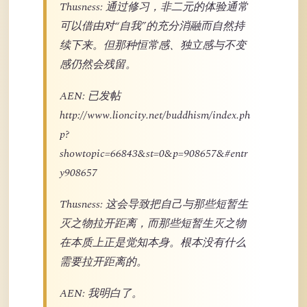
Thusness: 通过修习，非二元的体验通常
可以借由对“自我”的充分消融而自然持
续下来。但那种恒常感、独立感与不变
感仍然会残留。
AEN: 已发帖
http://www.lioncity.net/buddhism/index.ph
p?
showtopic=66843&st=0&p=908657&#entr
y908657
Thusness: 这会导致把自己与那些短暂生
灭之物拉开距离，而那些短暂生灭之物
在本质上正是觉知本身。根本没有什么
需要拉开距离的。
AEN: 我明白了。