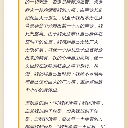
的一切刺激，都像是纯粹的痛苦。光像
野火一样灼烧着我的大脑，而声音又是
如此巨大而混乱，以至于我根本无法从
背景噪音中分辨出某一个人的声音，我
只想逃离。由于我无法辨认自己身体在
空间中的位置，我感到自己无比广大、
无限扩展，就像一个刚从瓶子里被释放
出来的精灵。我的心神自由高翔，像一
头巨鲸在寂静的狂喜之海中滑行。和
谐。我记得自己当时想：我绝不可能再
把自己这份巨大的广大感，重新塞回这
个小小的身体里。
但我意识到：“可我还活着！我还活着，
而且我找到了涅槃。如果我找到了涅
槃，而我还活着，那么每一个活着的人
都能找到涅槃。”我想象着一个世界，里