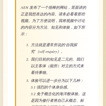
AEN 发布了一个很棒的网站，里面讲的
正是我想表达的内容。请务必看看那些
视频。为了方便说明，我将视频中讨论
的内容分为方法、知见和体验，如下所
示：
方法就是通常所说的‘自我探
究’（self enquiry）。
我们目前的知见是二元的。我们
以主客体（能所）对立的方式来
看待事物。
体验可以进一步分为以下几种：
3.1 强烈的个体身份感。
3.2 免于概念化的海洋般体验。这
是因为修行者将自己从概念、标