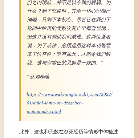
们之内现前，并不足以令我们解脱。为
什么？到了临终时，其余一切心识都已
消融，只剩下本初心。尽管它在我们于
轮回中经历的无数次死亡里都曾显现，
但这并没有帮助我们成佛。这两位圣者
说，为了成佛，必须运用这种本初智慧
来了悟空性；唯有如此，才能令我们解
脱。这与宗喀巴的见解是一致的。"
* 达赖喇嘛
--
https://www.awakeningtoreality.com/2022/
01/dalai-lama-on-dzogchen-
mahamudra.html
此外，这也和无数在濒死经历等情形中体验过