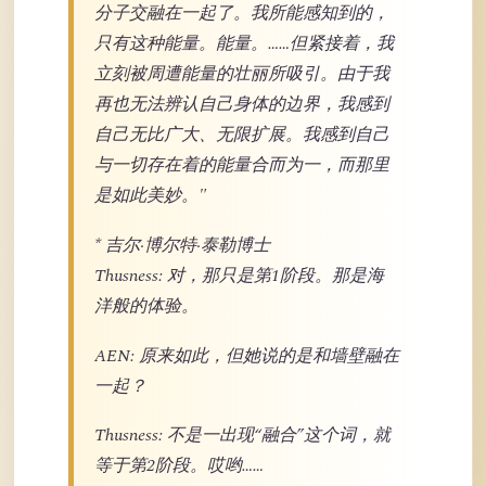
分子交融在一起了。我所能感知到的，
只有这种能量。能量。……但紧接着，我
立刻被周遭能量的壮丽所吸引。由于我
再也无法辨认自己身体的边界，我感到
自己无比广大、无限扩展。我感到自己
与一切存在着的能量合而为一，而那里
是如此美妙。"
* 吉尔·博尔特·泰勒博士
Thusness: 对，那只是第1阶段。那是海
洋般的体验。
AEN: 原来如此，但她说的是和墙壁融在
一起？
Thusness: 不是一出现“融合”这个词，就
等于第2阶段。哎哟……