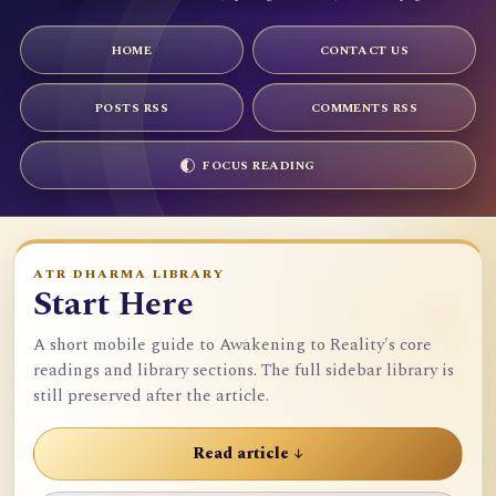
HOME
CONTACT US
POSTS RSS
COMMENTS RSS
FOCUS READING
ATR DHARMA LIBRARY
Start Here
A short mobile guide to Awakening to Reality's core
readings and library sections. The full sidebar library is
still preserved after the article.
Read article ↓