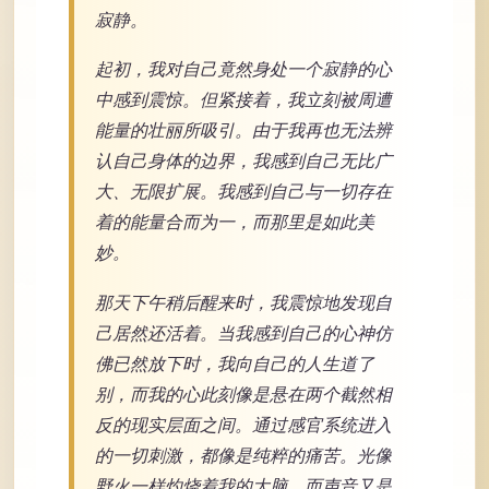
寂静。
起初，我对自己竟然身处一个寂静的心
中感到震惊。但紧接着，我立刻被周遭
能量的壮丽所吸引。由于我再也无法辨
认自己身体的边界，我感到自己无比广
大、无限扩展。我感到自己与一切存在
着的能量合而为一，而那里是如此美
妙。
那天下午稍后醒来时，我震惊地发现自
己居然还活着。当我感到自己的心神仿
佛已然放下时，我向自己的人生道了
别，而我的心此刻像是悬在两个截然相
反的现实层面之间。通过感官系统进入
的一切刺激，都像是纯粹的痛苦。光像
野火一样灼烧着我的大脑，而声音又是