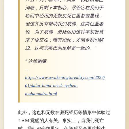
消融，只剩下本初心。尽管它在我们于
轮回中经历的无数次死亡里都曾显现，
但这并没有帮助我们成佛。这两位圣者
说，为了成佛，必须运用这种本初智慧
来了悟空性；唯有如此，才能令我们解
脱。这与宗喀巴的见解是一致的。"
* 达赖喇嘛
--
https://www.awakeningtoreality.com/2022/
01/dalai-lama-on-dzogchen-
mahamudra.html
此外，这也和无数在濒死经历等情形中体验过
I AM 觉醒的人有关。事实上，当我们死亡
时，我们都会瞥见它，但随后又会再度投生，