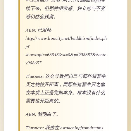
可以借由对“自我”的充分消融而自然持
续下来。但那种恒常感、独立感与不变
感仍然会残留。
AEN: 已发帖
http://www.lioncity.net/buddhism/index.ph
p?
showtopic=66843&st=0&p=908657&#entr
y908657
Thusness: 这会导致把自己与那些短暂生
灭之物拉开距离，而那些短暂生灭之物
在本质上正是觉知本身。根本没有什么
需要拉开距离的。
AEN: 我明白了。
Thusness: 我曾在 awakeningfromdreams