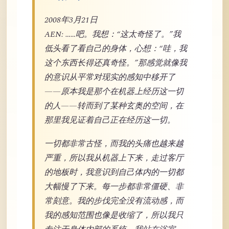
2008年3月21日
AEN: ……吧。我想：“这太奇怪了。”我
低头看了看自己的身体，心想：“哇，我
这个东西长得还真奇怪。”那感觉就像我
的意识从平常对现实的感知中移开了
——原本我是那个在机器上经历这一切
的人——转而到了某种玄奥的空间，在
那里我见证着自己正在经历这一切。
一切都非常古怪，而我的头痛也越来越
严重，所以我从机器上下来，走过客厅
的地板时，我意识到自己体内的一切都
大幅慢了下来。每一步都非常僵硬、非
常刻意。我的步伐完全没有流动感，而
我的感知范围也像是收缩了，所以我只