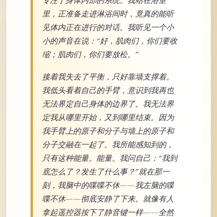
专注于身体内部的系统。我站在浴室
里，正准备走进淋浴间时，竟真的能听
见体内正在进行的对话。我听见一个小
小的声音在说：“好，肌肉们，你们要收
缩；肌肉们，你们要放松。”
接着我失去了平衡，只好靠墙支撑着。
我低头看着自己的手臂，意识到我再也
无法界定自己身体的边界了。我无法界
定我从哪里开始，又到哪里结束。因为
我手臂上的原子和分子与墙上的原子和
分子交融在一起了。我所能感知到的，
只有这种能量。能量。我问自己：“我到
底怎么了？发生了什么事？”就在那一
刻，我脑中的喋喋不休——我左脑的喋
喋不休——彻底安静了下来。就像有人
拿起遥控器按下了静音键一样——全然