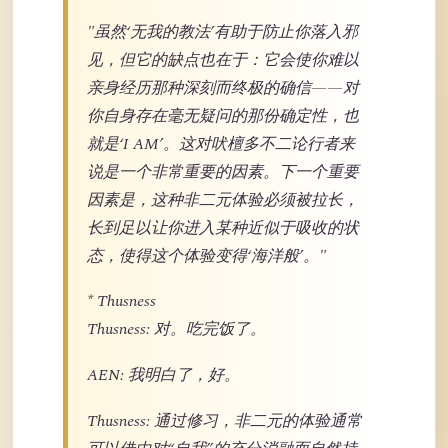
"虽然‘无我的教法’有助于防止你落入邪
见，但它的缺点也在于：它会使你难以
亲身经历那种深刻而终极的确信——对
你自身存在毫无疑问的那份确定性，也
就是‘I AM’。这对吠檀多不二论行者来
说是一个非常重要的因素。下一个重要
因素是，这种非二元体验必须被拉长，
长到足以让你进入某种近似于吸收的状
态，使得这个体验变得‘海洋般’。"
* Thusness
Thusness: 对。吃完饭了。
AEN: 我明白了，好。
Thusness: 通过修习，非二元的体验通常