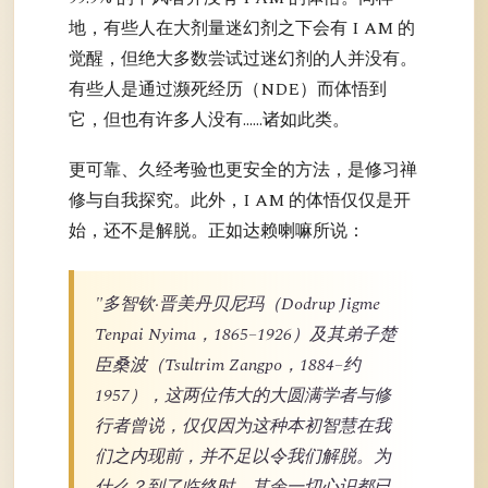
地，有些人在大剂量迷幻剂之下会有 I AM 的
觉醒，但绝大多数尝试过迷幻剂的人并没有。
有些人是通过濒死经历（NDE）而体悟到
它，但也有许多人没有……诸如此类。
更可靠、久经考验也更安全的方法，是修习禅
修与自我探究。此外，I AM 的体悟仅仅是开
始，还不是解脱。正如达赖喇嘛所说：
"多智钦·晋美丹贝尼玛（Dodrup Jigme
Tenpai Nyima，1865–1926）及其弟子楚
臣桑波（Tsultrim Zangpo，1884–约
1957），这两位伟大的大圆满学者与修
行者曾说，仅仅因为这种本初智慧在我
们之内现前，并不足以令我们解脱。为
什么？到了临终时，其余一切心识都已