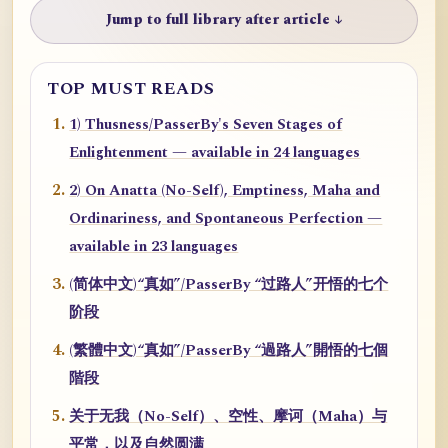
Jump to full library after article ↓
TOP MUST READS
1) Thusness/PasserBy's Seven Stages of
Enlightenment — available in 24 languages
2) On Anatta (No-Self), Emptiness, Maha and
Ordinariness, and Spontaneous Perfection —
available in 23 languages
(简体中文)“真如”/PasserBy “过路人”开悟的七个
阶段
(繁體中文)“真如”/PasserBy “過路人”開悟的七個
階段
关于无我（No-Self）、空性、摩诃（Maha）与
平常，以及自然圆满