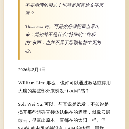
不要用诗的形式？也就是用普通文字来
写？
Thusness: 诗。可是你必须把重点带出
来：觉知并不是什么“特殊的”“终极
的”东西，也并不异于那颗短暂生灭的
心。
2026年3月4日
William Lim: 那么，也许可以通过激活或停用
大脑的某些部分来诱发“I-AM”感？
Soh Wei Yu: 可以。与其说是诱发，不如说是
揭开那些阻碍直接体认临在的遮蔽，就像云层
散去，显露出原本一直都在的太阳一样。但
99.9% 的中风者并没有 I AM 的体悟。同样