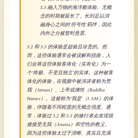
3.3 融入万物的海洋般体验。无概
念的时期被延长了。长到足以消
融身心之间的‘符号性’羁绊，因此
内外之分被暂时悬置。
3.2 和 3.3 的体验是超验且珍贵的。然
而，这些体验通常会被误解和扭曲，人
们会将这些体验客体化（实有化）为一
个‘终极、不变且独立’的实体。这种被客
体化的体验，在视频中被演讲者称为梵
我（Atman）、上帝或佛性（Buddha
Nature）。这被称为‘我是’（I AM）的体
验，伴随着不同程度的无概念强度。通
常，体验过 3.2 和 3.3 的修行者会发现很
难接受无我（Anatta）和空性的教义。
因为这些体验太过于清晰、真实且充满