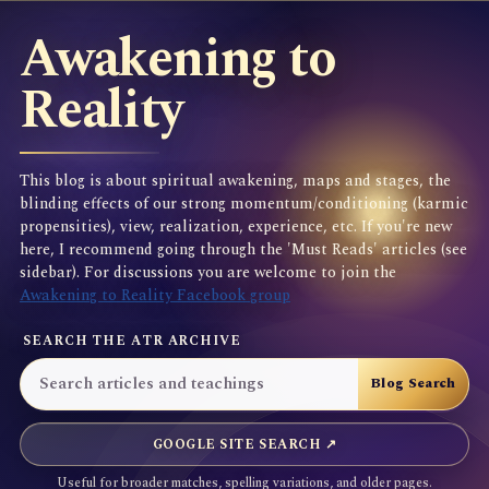
Awakening to
Reality
This blog is about spiritual awakening, maps and stages, the
blinding effects of our strong momentum/conditioning (karmic
propensities), view, realization, experience, etc. If you're new
here, I recommend going through the 'Must Reads' articles (see
sidebar). For discussions you are welcome to join the
Awakening to Reality Facebook group
SEARCH THE ATR ARCHIVE
GOOGLE SITE SEARCH ↗
Useful for broader matches, spelling variations, and older pages.