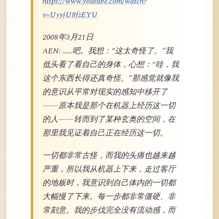
https://www.youtube.com/watch?
v=UyyjU8fzEYU
2008年3月21日
AEN: ……吧。我想：“这太奇怪了。”我
低头看了看自己的身体，心想：“哇，我
这个东西长得还真奇怪。”那感觉就像我
的意识从平常对现实的感知中移开了
——原本我是那个在机器上经历这一切
的人——转而到了某种玄奥的空间，在
那里我见证着自己正在经历这一切。
一切都非常古怪，而我的头痛也越来越
严重，所以我从机器上下来，走过客厅
的地板时，我意识到自己体内的一切都
大幅慢了下来。每一步都非常僵硬、非
常刻意。我的步伐完全没有流动感，而