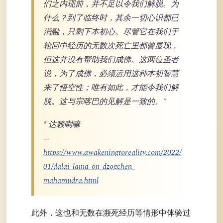
们之内现前，并不足以令我们解脱。为
什么？到了临终时，其余一切心识都已
消融，只剩下本初心。尽管它在我们于
轮回中经历的无数次死亡里都曾显现，
但这并没有帮助我们成佛。这两位圣者
说，为了成佛，必须运用这种本初智慧
来了悟空性；唯有如此，才能令我们解
脱。这与宗喀巴的见解是一致的。"
* 达赖喇嘛
--
https://www.awakeningtoreality.com/2022/
01/dalai-lama-on-dzogchen-
mahamudra.html
此外，这也和无数在濒死经历等情形中体验过