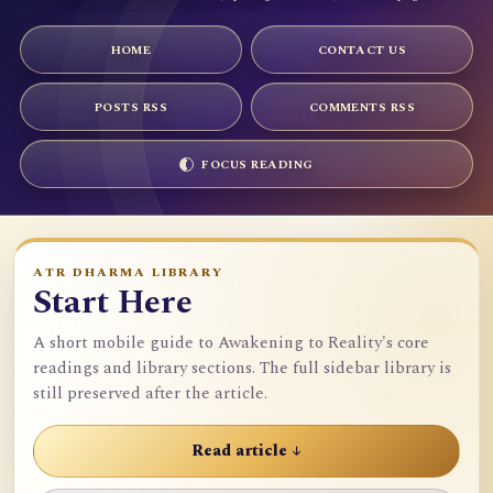
HOME
CONTACT US
POSTS RSS
COMMENTS RSS
FOCUS READING
ATR DHARMA LIBRARY
Start Here
A short mobile guide to Awakening to Reality's core
readings and library sections. The full sidebar library is
still preserved after the article.
Read article ↓