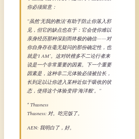
你必须留意：
"虽然‘无我的教法’有助于防止你落入邪
见，但它的缺点也在于：它会使你难以
亲身经历那种深刻而终极的确信——对
你自身存在毫无疑问的那份确定性，也
就是‘I AM’。这对吠檀多不二论行者来
说是一个非常重要的因素。下一个重要
因素是，这种非二元体验必须被拉长，
长到足以让你进入某种近似于吸收的状
态，使得这个体验变得‘海洋般’。"
* Thusness
Thusness: 对。吃完饭了。
AEN: 我明白了，好。