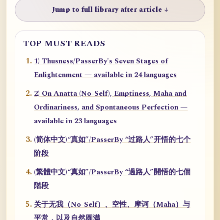
Jump to full library after article ↓
TOP MUST READS
1) Thusness/PasserBy's Seven Stages of
Enlightenment — available in 24 languages
2) On Anatta (No-Self), Emptiness, Maha and
Ordinariness, and Spontaneous Perfection —
available in 23 languages
(简体中文)“真如”/PasserBy “过路人”开悟的七个
阶段
(繁體中文)“真如”/PasserBy “過路人”開悟的七個
階段
关于无我（No-Self）、空性、摩诃（Maha）与
平常，以及自然圆满