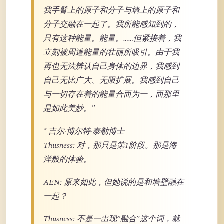
我手臂上的原子和分子与墙上的原子和
分子交融在一起了。我所能感知到的，
只有这种能量。能量。……但紧接着，我
立刻被周遭能量的壮丽所吸引。由于我
再也无法辨认自己身体的边界，我感到
自己无比广大、无限扩展。我感到自己
与一切存在着的能量合而为一，而那里
是如此美妙。"
* 吉尔·博尔特·泰勒博士
Thusness: 对，那只是第1阶段。那是海
洋般的体验。
AEN: 原来如此，但她说的是和墙壁融在
一起？
Thusness: 不是一出现“融合”这个词，就