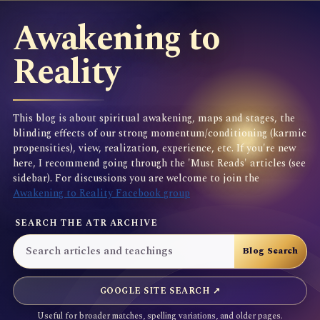
Awakening to
Reality
This blog is about spiritual awakening, maps and stages, the
blinding effects of our strong momentum/conditioning (karmic
propensities), view, realization, experience, etc. If you're new
here, I recommend going through the 'Must Reads' articles (see
sidebar). For discussions you are welcome to join the
Awakening to Reality Facebook group
SEARCH THE ATR ARCHIVE
GOOGLE SITE SEARCH ↗
Useful for broader matches, spelling variations, and older pages.