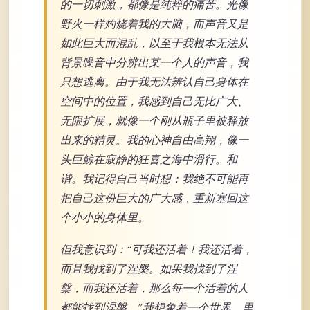
的一切刺激，都像是纯粹的痛苦。光像
野火一样灼烧着我的大脑，而声音又是
如此巨大而混乱，以至于我根本无法从
背景噪音中分辨出某一个人的声音，我
只想逃离。由于我无法辨认自己身体在
空间中的位置，我感到自己无比广大、
无限扩展，就像一个刚从瓶子里被释放
出来的精灵。我的心神自由高翔，像一
头巨鲸在寂静的狂喜之海中滑行。和
谐。我记得自己当时想：我绝不可能再
把自己这份巨大的广大感，重新塞回这
个小小的身体里。
但我意识到：“可我还活着！我还活着，
而且我找到了涅槃。如果我找到了涅
槃，而我还活着，那么每一个活着的人
都能找到涅槃。”我想象着一个世界，里