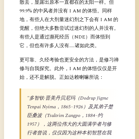
散去，显露出原本一直都在的太阳一样。但
99.9% 的中风者并没有 I AM 的体悟。同样
地，有些人在大剂量迷幻剂之下会有 I AM 的
觉醒，但绝大多数尝试过迷幻剂的人并没有。
有些人是通过濒死经历（NDE）而体悟到
它，但也有许多人没有……诸如此类。
更可靠、久经考验也更安全的方法，是修习禅
修与自我探究。此外，I AM 的体悟仅仅是开
始，还不是解脱。正如达赖喇嘛所说：
"多智钦·晋美丹贝尼玛（Dodrup Jigme
Tenpai Nyima，1865–1926）及其弟子楚
臣桑波（Tsultrim Zangpo，1884–约
1957），这两位伟大的大圆满学者与修
行者曾说，仅仅因为这种本初智慧在我