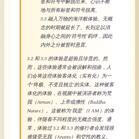
签和符号中解脱出来。心识不断
地与所有标签和符号脱离。
3.3 融入万物的海洋般体验。无概
念的时期被延长了。长到足以消
融身心之间的‘符号性’羁绊，因此
内外之分被暂时悬置。
3.2 和 3.3 的体验是超验且珍贵的。然
而，这些体验通常会被误解和扭曲，人
们会将这些体验客体化（实有化）为一
个‘终极、不变且独立’的实体。这种被客
体化的体验，在视频中被演讲者称为梵
我（Atman）、上帝或佛性（Buddha
Nature）。这被称为‘我是’（I AM）的体
验，伴随着不同程度的无概念强度。通
常，体验过 3.2 和 3.3 的修行者会发现很
难接受无我（Anatta）和空性的教义。