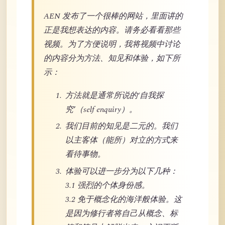
AEN 发布了一个很棒的网站，里面讲的
正是我想表达的内容。请务必看看那些
视频。为了方便说明，我将视频中讨论
的内容分为方法、知见和体验，如下所
示：
方法就是通常所说的‘自我探
究’（self enquiry）。
我们目前的知见是二元的。我们
以主客体（能所）对立的方式来
看待事物。
体验可以进一步分为以下几种：
3.1 强烈的个体身份感。
3.2 免于概念化的海洋般体验。这
是因为修行者将自己从概念、标