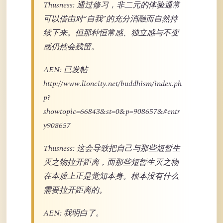
Thusness: 通过修习，非二元的体验通常
可以借由对“自我”的充分消融而自然持
续下来。但那种恒常感、独立感与不变
感仍然会残留。
AEN: 已发帖
http://www.lioncity.net/buddhism/index.ph
p?
showtopic=66843&st=0&p=908657&#entr
y908657
Thusness: 这会导致把自己与那些短暂生
灭之物拉开距离，而那些短暂生灭之物
在本质上正是觉知本身。根本没有什么
需要拉开距离的。
AEN: 我明白了。