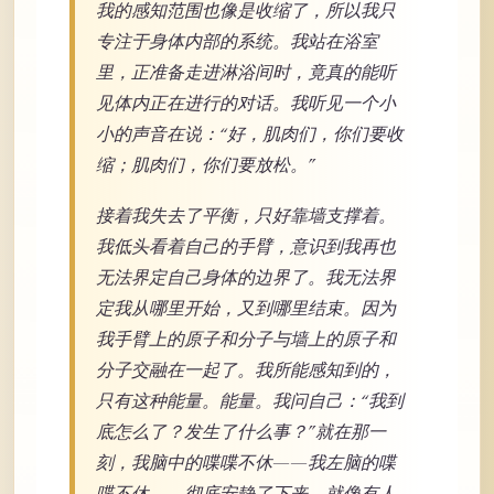
我的感知范围也像是收缩了，所以我只
专注于身体内部的系统。我站在浴室
里，正准备走进淋浴间时，竟真的能听
见体内正在进行的对话。我听见一个小
小的声音在说：“好，肌肉们，你们要收
缩；肌肉们，你们要放松。”
接着我失去了平衡，只好靠墙支撑着。
我低头看着自己的手臂，意识到我再也
无法界定自己身体的边界了。我无法界
定我从哪里开始，又到哪里结束。因为
我手臂上的原子和分子与墙上的原子和
分子交融在一起了。我所能感知到的，
只有这种能量。能量。我问自己：“我到
底怎么了？发生了什么事？”就在那一
刻，我脑中的喋喋不休——我左脑的喋
喋不休——彻底安静了下来。就像有人