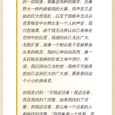
的一切刺激，都像是纯粹的痛苦。光像
野火一样灼烧着我的大脑，而声音又是
如此巨大而混乱，以至于我根本无法从
背景噪音中分辨出某一个人的声音，我
只想逃离。由于我无法辨认自己身体在
空间中的位置，我感到自己无比广大、
无限扩展，就像一个刚从瓶子里被释放
出来的精灵。我的心神自由高翔，像一
头巨鲸在寂静的狂喜之海中滑行。和
谐。我记得自己当时想：我绝不可能再
把自己这份巨大的广大感，重新塞回这
个小小的身体里。
但我意识到：“可我还活着！我还活着，
而且我找到了涅槃。如果我找到了涅
槃，而我还活着，那么每一个活着的人
都能找到涅槃。”我想象着一个世界，里