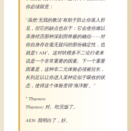
你必须留意：
"虽然‘无我的教法’有助于防止你落入邪
见，但它的缺点也在于：它会使你难以
亲身经历那种深刻而终极的确信——对
你自身存在毫无疑问的那份确定性，也
就是‘I AM’。这对吠檀多不二论行者来
说是一个非常重要的因素。下一个重要
因素是，这种非二元体验必须被拉长，
长到足以让你进入某种近似于吸收的状
态，使得这个体验变得‘海洋般’。"
* Thusness
Thusness: 对。吃完饭了。
AEN: 我明白了，好。