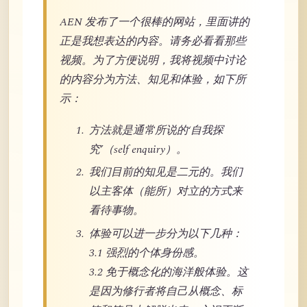
AEN 发布了一个很棒的网站，里面讲的
正是我想表达的内容。请务必看看那些
视频。为了方便说明，我将视频中讨论
的内容分为方法、知见和体验，如下所
示：
方法就是通常所说的‘自我探
究’（self enquiry）。
我们目前的知见是二元的。我们
以主客体（能所）对立的方式来
看待事物。
体验可以进一步分为以下几种：
3.1 强烈的个体身份感。
3.2 免于概念化的海洋般体验。这
是因为修行者将自己从概念、标