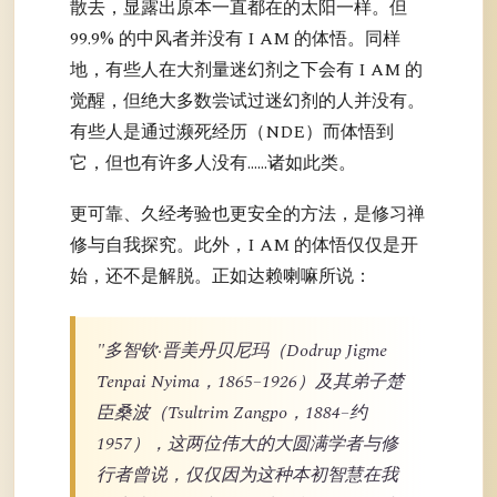
散去，显露出原本一直都在的太阳一样。但
99.9% 的中风者并没有 I AM 的体悟。同样
地，有些人在大剂量迷幻剂之下会有 I AM 的
觉醒，但绝大多数尝试过迷幻剂的人并没有。
有些人是通过濒死经历（NDE）而体悟到
它，但也有许多人没有……诸如此类。
更可靠、久经考验也更安全的方法，是修习禅
修与自我探究。此外，I AM 的体悟仅仅是开
始，还不是解脱。正如达赖喇嘛所说：
"多智钦·晋美丹贝尼玛（Dodrup Jigme
Tenpai Nyima，1865–1926）及其弟子楚
臣桑波（Tsultrim Zangpo，1884–约
1957），这两位伟大的大圆满学者与修
行者曾说，仅仅因为这种本初智慧在我