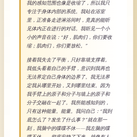
我的感知范围也像是收缩了，所以我只
专注于身体内部的系统。我站在浴室
里，正准备走进淋浴间时，竟真的能听
见体内正在进行的对话。我听见一个小
小的声音在说：“好，肌肉们，你们要收
缩；肌肉们，你们要放松。”
接着我失去了平衡，只好靠墙支撑着。
我低头看着自己的手臂，意识到我再也
无法界定自己身体的边界了。我无法界
定我从哪里开始，又到哪里结束。因为
我手臂上的原子和分子与墙上的原子和
分子交融在一起了。我所能感知到的，
只有这种能量。能量。我问自己：“我到
底怎么了？发生了什么事？”就在那一
刻，我脑中的喋喋不休——我左脑的喋
喋不休——彻底安静了下来。就像有人