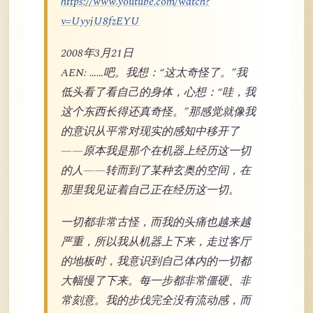
https://www.youtube.com/watch?
v=UyyjU8fzEYU
2008年3月21日
AEN: ……吧。我想：“这太奇怪了。”我
低头看了看自己的身体，心想：“哇，我
这个东西长得还真奇怪。”那感觉就像我
的意识从平常对现实的感知中移开了
——原本我是那个在机器上经历这一切
的人——转而到了某种玄奥的空间，在
那里我见证着自己正在经历这一切。
一切都非常古怪，而我的头痛也越来越
严重，所以我从机器上下来，走过客厅
的地板时，我意识到自己体内的一切都
大幅慢了下来。每一步都非常僵硬、非
常刻意。我的步伐完全没有流动感，而