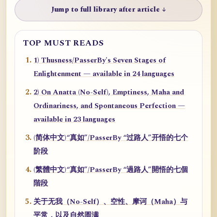
Jump to full library after article ↓
TOP MUST READS
1) Thusness/PasserBy's Seven Stages of
Enlightenment — available in 24 languages
2) On Anatta (No-Self), Emptiness, Maha and
Ordinariness, and Spontaneous Perfection —
available in 23 languages
(简体中文)“真如”/PasserBy “过路人”开悟的七个
阶段
(繁體中文)“真如”/PasserBy “過路人”開悟的七個
階段
关于无我（No-Self）、空性、摩诃（Maha）与
平常，以及自然圆满