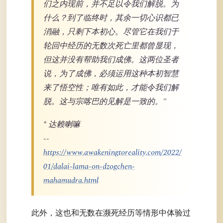
们之内现前，并不足以令我们解脱。为
什么？到了临终时，其余一切心识都已
消融，只剩下本初心。尽管它在我们于
轮回中经历的无数次死亡里都曾显现，
但这并没有帮助我们成佛。这两位圣者
说，为了成佛，必须运用这种本初智慧
来了悟空性；唯有如此，才能令我们解
脱。这与宗喀巴的见解是一致的。"
* 达赖喇嘛
--
https://www.awakeningtoreality.com/2022/
01/dalai-lama-on-dzogchen-
mahamudra.html
此外，这也和无数在濒死经历等情形中体验过