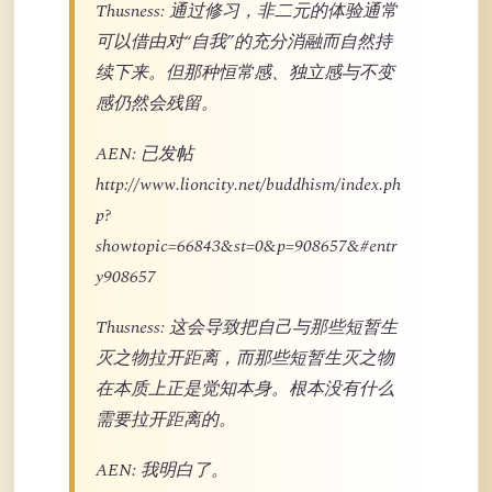
Thusness: 通过修习，非二元的体验通常
可以借由对“自我”的充分消融而自然持
续下来。但那种恒常感、独立感与不变
感仍然会残留。
AEN: 已发帖
http://www.lioncity.net/buddhism/index.ph
p?
showtopic=66843&st=0&p=908657&#entr
y908657
Thusness: 这会导致把自己与那些短暂生
灭之物拉开距离，而那些短暂生灭之物
在本质上正是觉知本身。根本没有什么
需要拉开距离的。
AEN: 我明白了。