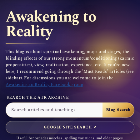
Awakening to
Reality
This blog is about spiritual awakening, maps and stages, the
blinding effects of our strong momentum/conditioning (karmic
propensities), view, realization, experience, etc. If you're new
here, I recommend going through the 'Must Reads' articles (see
sidebar). For discussions you are welcome to join the
Awakening to Reality Facebook group
SEARCH THE ATR ARCHIVE
GOOGLE SITE SEARCH ↗
Useful for broader matches, spelling variations, and older pages.