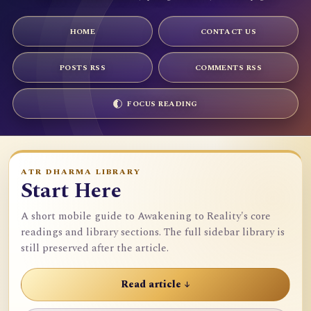
HOME
CONTACT US
POSTS RSS
COMMENTS RSS
FOCUS READING
ATR DHARMA LIBRARY
Start Here
A short mobile guide to Awakening to Reality's core
readings and library sections. The full sidebar library is
still preserved after the article.
Read article ↓