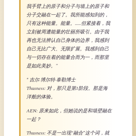
我手臂上的原子和分子与墙上的原子和
分子交融在一起了。我所能感知到的，
只有这种能量。能量。……但紧接着，我
立刻被周遭能量的壮丽所吸引。由于我
再也无法辨认自己身体的边界，我感到
自己无比广大、无限扩展。我感到自己
与一切存在着的能量合而为一，而那里
是如此美妙。"
* 吉尔·博尔特·泰勒博士
Thusness: 对，那只是第1阶段。那是海
洋般的体验。
AEN: 原来如此，但她说的是和墙壁融在
一起？
Thusness: 不是一出现“融合”这个词，就