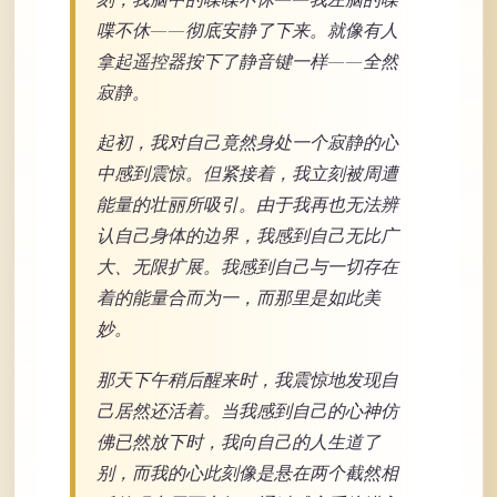
喋不休——彻底安静了下来。就像有人
拿起遥控器按下了静音键一样——全然
寂静。
起初，我对自己竟然身处一个寂静的心
中感到震惊。但紧接着，我立刻被周遭
能量的壮丽所吸引。由于我再也无法辨
认自己身体的边界，我感到自己无比广
大、无限扩展。我感到自己与一切存在
着的能量合而为一，而那里是如此美
妙。
那天下午稍后醒来时，我震惊地发现自
己居然还活着。当我感到自己的心神仿
佛已然放下时，我向自己的人生道了
别，而我的心此刻像是悬在两个截然相