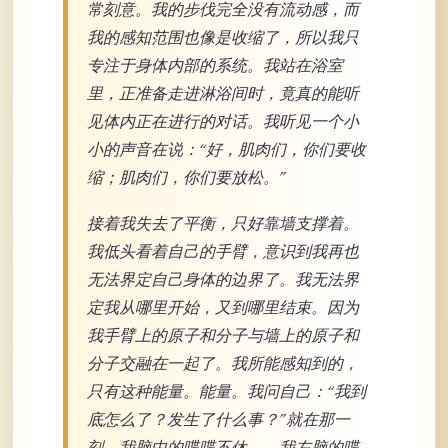
常刻意。我的步伐完全没有流动感，而
我的感知范围也像是收缩了，所以我只
专注于身体内部的系统。我站在浴室
里，正准备走进淋浴间时，竟真的能听
见体内正在进行的对话。我听见一个小
小的声音在说：“好，肌肉们，你们要收
缩；肌肉们，你们要放松。”
接着我失去了平衡，只好靠墙支撑着。
我低头看着自己的手臂，意识到我再也
无法界定自己身体的边界了。我无法界
定我从哪里开始，又到哪里结束。因为
我手臂上的原子和分子与墙上的原子和
分子交融在一起了。我所能感知到的，
只有这种能量。能量。我问自己：“我到
底怎么了？发生了什么事？”就在那一
刻，我脑中的喋喋不休——我左脑的喋