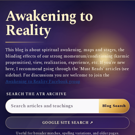
Awakening to
Reality
This blog is about spiritual awakening, maps and stages, the
blinding effects of our strong momentum/conditioning (karmic
propensities), view, realization, experience, etc. If you're new
here, I recommend going through the 'Must Reads' articles (see
sidebar). For discussions you are welcome to join the
Awakening to Reality Facebook group
SEARCH THE ATR ARCHIVE
GOOGLE SITE SEARCH ↗
Useful for broader matches, spelling variations, and older pages.