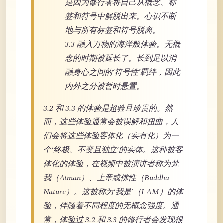
是因为修行者将自己从概念、标
签和符号中解脱出来。心识不断
地与所有标签和符号脱离。
3.3 融入万物的海洋般体验。无概
念的时期被延长了。长到足以消
融身心之间的‘符号性’羁绊，因此
内外之分被暂时悬置。
3.2 和 3.3 的体验是超验且珍贵的。然
而，这些体验通常会被误解和扭曲，人
们会将这些体验客体化（实有化）为一
个‘终极、不变且独立’的实体。这种被客
体化的体验，在视频中被演讲者称为梵
我（Atman）、上帝或佛性（Buddha
Nature）。这被称为‘我是’（I AM）的体
验，伴随着不同程度的无概念强度。通
常，体验过 3.2 和 3.3 的修行者会发现很