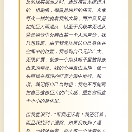
反的现实层面之间。通过感官系统进入
的一切刺激，都像是纯粹的痛苦。光像
野火一样灼烧着我的大脑，而声音又是
如此巨大而混乱，以至于我根本无法从
背景噪音中分辨出某一个人的声音，我
只想逃离。由于我无法辨认自己身体在
空间中的位置，我感到自己无比广大、
无限扩展，就像一个刚从瓶子里被释放
出来的精灵。我的心神自由高翔，像一
头巨鲸在寂静的狂喜之海中滑行。和
谐。我记得自己当时想：我绝不可能再
把自己这份巨大的广大感，重新塞回这
个小小的身体里。
但我意识到：“可我还活着！我还活着，
而且我找到了涅槃。如果我找到了涅
槃，而我还活着，那么每一个活着的人