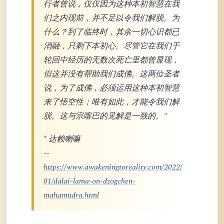
行者曾说，仅仅因为这种本初智慧在我
们之内现前，并不足以令我们解脱。为
什么？到了临终时，其余一切心识都已
消融，只剩下本初心。尽管它在我们于
轮回中经历的无数次死亡里都曾显现，
但这并没有帮助我们成佛。这两位圣者
说，为了成佛，必须运用这种本初智慧
来了悟空性；唯有如此，才能令我们解
脱。这与宗喀巴的见解是一致的。"
* 达赖喇嘛
--
https://www.awakeningtoreality.com/2022/
01/dalai-lama-on-dzogchen-
mahamudra.html