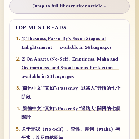
Jump to full library after article ↓
TOP MUST READS
1) Thusness/PasserBy's Seven Stages of
Enlightenment — available in 24 languages
2) On Anatta (No-Self), Emptiness, Maha and
Ordinariness, and Spontaneous Perfection —
available in 23 languages
(简体中文)“真如”/PasserBy “过路人”开悟的七个
阶段
(繁體中文)“真如”/PasserBy “過路人”開悟的七個
階段
关于无我（No-Self）、空性、摩诃（Maha）与
平常，以及自然圆满