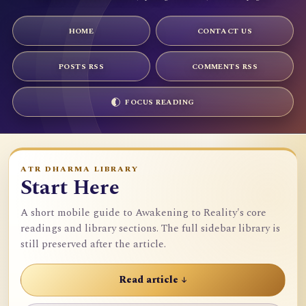
HOME
CONTACT US
POSTS RSS
COMMENTS RSS
FOCUS READING
ATR DHARMA LIBRARY
Start Here
A short mobile guide to Awakening to Reality's core
readings and library sections. The full sidebar library is
still preserved after the article.
Read article ↓