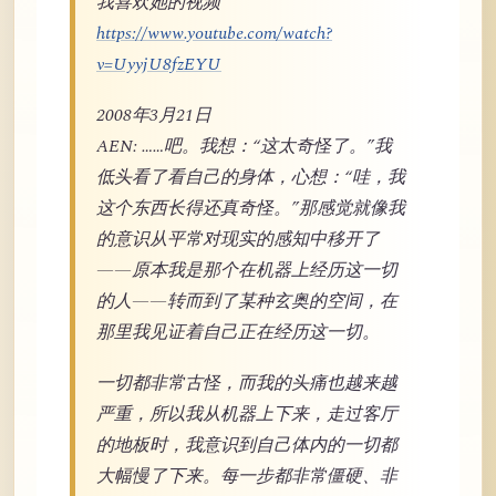
我喜欢她的视频
https://www.youtube.com/watch?
v=UyyjU8fzEYU
2008年3月21日
AEN: ……吧。我想：“这太奇怪了。”我
低头看了看自己的身体，心想：“哇，我
这个东西长得还真奇怪。”那感觉就像我
的意识从平常对现实的感知中移开了
——原本我是那个在机器上经历这一切
的人——转而到了某种玄奥的空间，在
那里我见证着自己正在经历这一切。
一切都非常古怪，而我的头痛也越来越
严重，所以我从机器上下来，走过客厅
的地板时，我意识到自己体内的一切都
大幅慢了下来。每一步都非常僵硬、非