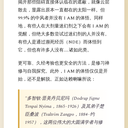
揭开那些阻碍直接体认临在的遮蔽，就像云层
散去，显露出原本一直都在的太阳一样。但
99.9% 的中风者并没有 I AM 的体悟。同样
地，有些人在大剂量迷幻剂之下会有 I AM 的
觉醒，但绝大多数尝试过迷幻剂的人并没有。
有些人是通过濒死经历（NDE）而体悟到
它，但也有许多人没有……诸如此类。
更可靠、久经考验也更安全的方法，是修习禅
修与自我探究。此外，I AM 的体悟仅仅是开
始，还不是解脱。正如达赖喇嘛所说：
"多智钦·晋美丹贝尼玛（Dodrup Jigme
Tenpai Nyima，1865–1926）及其弟子楚
臣桑波（Tsultrim Zangpo，1884–约
1957），这两位伟大的大圆满学者与修