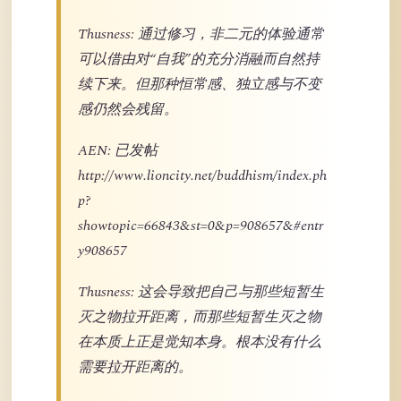
Thusness: 通过修习，非二元的体验通常
可以借由对“自我”的充分消融而自然持
续下来。但那种恒常感、独立感与不变
感仍然会残留。
AEN: 已发帖
http://www.lioncity.net/buddhism/index.ph
p?
showtopic=66843&st=0&p=908657&#entr
y908657
Thusness: 这会导致把自己与那些短暂生
灭之物拉开距离，而那些短暂生灭之物
在本质上正是觉知本身。根本没有什么
需要拉开距离的。