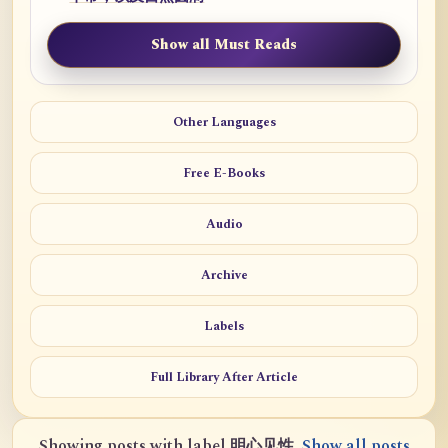
Show all Must Reads
Other Languages
Free E-Books
Audio
Archive
Labels
Full Library After Article
Showing posts with label
明心见性
.
Show all posts