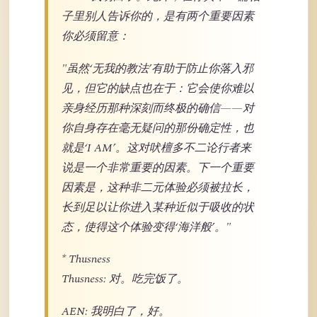
子里别人告诉你的，是有两个重要因素
你必须留意：
"虽然‘无我的教法’有助于防止你落入邪
见，但它的缺点也在于：它会使你难以
亲身经历那种深刻而终极的确信——对
你自身存在毫无疑问的那份确定性，也
就是‘I AM’。这对吠檀多不二论行者来
说是一个非常重要的因素。下一个重要
因素是，这种非二元体验必须被拉长，
长到足以让你进入某种近似于吸收的状
态，使得这个体验变得‘海洋般’。"
* Thusness
Thusness: 对。吃完饭了。
AEN: 我明白了，好。