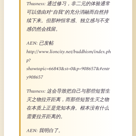
Thusness: 通过修习，非二元的体验通常
可以借由对“自我”的充分消融而自然持
续下来。但那种恒常感、独立感与不变
感仍然会残留。
AEN: 已发帖
http://www.lioncity.net/buddhism/index.ph
p?
showtopic=66843&st=0&p=908657&#entr
y908657
Thusness: 这会导致把自己与那些短暂生
灭之物拉开距离，而那些短暂生灭之物
在本质上正是觉知本身。根本没有什么
需要拉开距离的。
AEN: 我明白了。