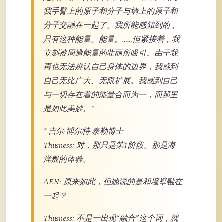
我手臂上的原子和分子与墙上的原子和
分子交融在一起了。我所能感知到的，
只有这种能量。能量。……但紧接着，我
立刻被周遭能量的壮丽所吸引。由于我
再也无法辨认自己身体的边界，我感到
自己无比广大、无限扩展。我感到自己
与一切存在着的能量合而为一，而那里
是如此美妙。"
* 吉尔·博尔特·泰勒博士
Thusness: 对，那只是第1阶段。那是海
洋般的体验。
AEN: 原来如此，但她说的是和墙壁融在
一起？
Thusness: 不是一出现“融合”这个词，就