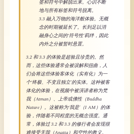
签和符号中解脱出来。心识不断
地与所有标签和符号脱离。
3.3 融入万物的海洋般体验。无概
念的时期被延长了。长到足以消
融身心之间的‘符号性’羁绊，因此
内外之分被暂时悬置。
3.2 和 3.3 的体验是超验且珍贵的。然
而，这些体验通常会被误解和扭曲，人
们会将这些体验客体化（实有化）为一
个‘终极、不变且独立’的实体。这种被客
体化的体验，在视频中被演讲者称为梵
我（Atman）、上帝或佛性（Buddha
Nature）。这被称为‘我是’（I AM）的体
验，伴随着不同程度的无概念强度。通
常，体验过 3.2 和 3.3 的修行者会发现很
难接受无我（Anatta）和空性的教义。