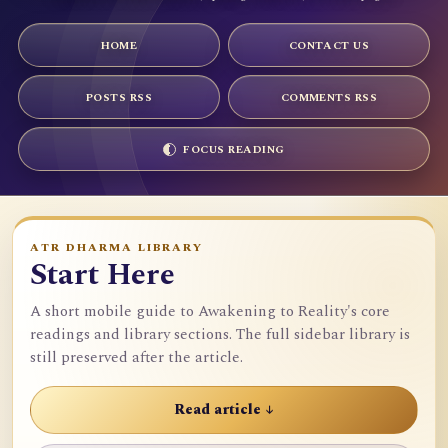
HOME
CONTACT US
POSTS RSS
COMMENTS RSS
FOCUS READING
ATR DHARMA LIBRARY
Start Here
A short mobile guide to Awakening to Reality's core
readings and library sections. The full sidebar library is
still preserved after the article.
Read article ↓