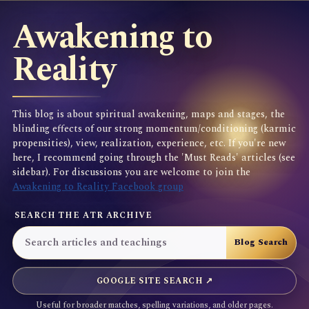
Awakening to
Reality
This blog is about spiritual awakening, maps and stages, the
blinding effects of our strong momentum/conditioning (karmic
propensities), view, realization, experience, etc. If you're new
here, I recommend going through the 'Must Reads' articles (see
sidebar). For discussions you are welcome to join the
Awakening to Reality Facebook group
SEARCH THE ATR ARCHIVE
GOOGLE SITE SEARCH ↗
Useful for broader matches, spelling variations, and older pages.