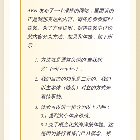
AEN 发布了一个很棒的网站，里面讲的
正是我想表达的内容。请务必看看那些
视频。为了方便说明，我将视频中讨论
的内容分为方法、知见和体验，如下所
示：
方法就是通常所说的‘自我探
究’（self enquiry）。
我们目前的知见是二元的。我们
以主客体（能所）对立的方式来
看待事物。
体验可以进一步分为以下几种：
3.1 强烈的个体身份感。
3.2 免于概念化的海洋般体验。这
是因为修行者将自己从概念、标