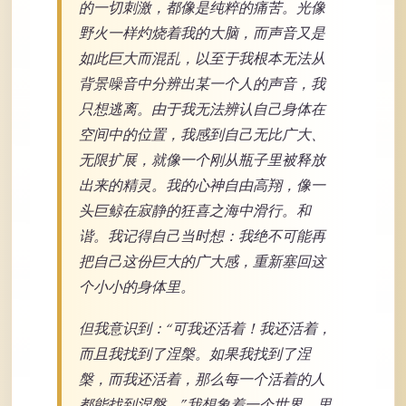
的一切刺激，都像是纯粹的痛苦。光像
野火一样灼烧着我的大脑，而声音又是
如此巨大而混乱，以至于我根本无法从
背景噪音中分辨出某一个人的声音，我
只想逃离。由于我无法辨认自己身体在
空间中的位置，我感到自己无比广大、
无限扩展，就像一个刚从瓶子里被释放
出来的精灵。我的心神自由高翔，像一
头巨鲸在寂静的狂喜之海中滑行。和
谐。我记得自己当时想：我绝不可能再
把自己这份巨大的广大感，重新塞回这
个小小的身体里。
但我意识到：“可我还活着！我还活着，
而且我找到了涅槃。如果我找到了涅
槃，而我还活着，那么每一个活着的人
都能找到涅槃。”我想象着一个世界，里