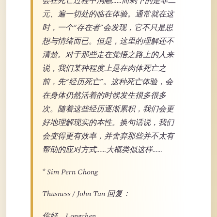
会在死亡过程中消融……而剩下的是非二
元、遍一切处的临在体验。通常就在这
时，一个“存在者”会发现，它不只是思
想与情绪而已。但是，这里的理解还不
清楚。对于那些走在觉悟之路上的人来
说，我们某种程度上是在肉体死亡之
前，先“经历死亡”。这种死亡体验，会
在身体仍然活着的时候发生很多很多
次。随着这些经历逐渐累积，我们会更
好地理解现实的本性。换句话说，我们
会变得更有效率，并舍弃那些并不太有
帮助的应对方式……大概类似这样……
* Sim Pern Chong
Thusness / John Tan 回复：
你好，Longchen，