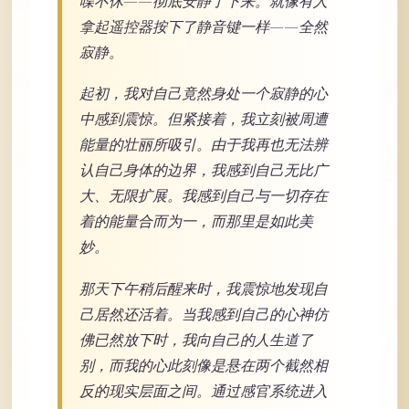
喋不休——彻底安静了下来。就像有人
拿起遥控器按下了静音键一样——全然
寂静。
起初，我对自己竟然身处一个寂静的心
中感到震惊。但紧接着，我立刻被周遭
能量的壮丽所吸引。由于我再也无法辨
认自己身体的边界，我感到自己无比广
大、无限扩展。我感到自己与一切存在
着的能量合而为一，而那里是如此美
妙。
那天下午稍后醒来时，我震惊地发现自
己居然还活着。当我感到自己的心神仿
佛已然放下时，我向自己的人生道了
别，而我的心此刻像是悬在两个截然相
反的现实层面之间。通过感官系统进入