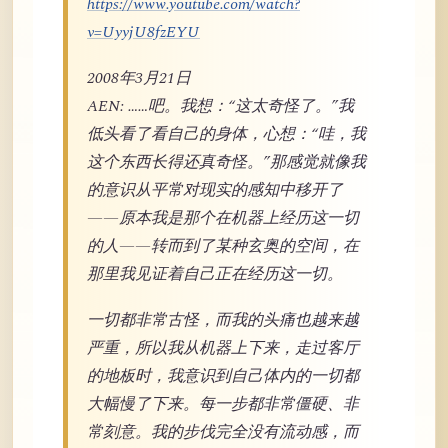
https://www.youtube.com/watch?
v=UyyjU8fzEYU
2008年3月21日
AEN: ……吧。我想：“这太奇怪了。”我
低头看了看自己的身体，心想：“哇，我
这个东西长得还真奇怪。”那感觉就像我
的意识从平常对现实的感知中移开了
——原本我是那个在机器上经历这一切
的人——转而到了某种玄奥的空间，在
那里我见证着自己正在经历这一切。
一切都非常古怪，而我的头痛也越来越
严重，所以我从机器上下来，走过客厅
的地板时，我意识到自己体内的一切都
大幅慢了下来。每一步都非常僵硬、非
常刻意。我的步伐完全没有流动感，而