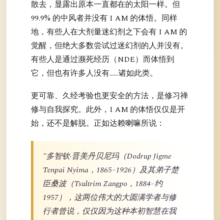
散去，显露出原本一直都在的太阳一样。但
99.9% 的中风者并没有 I AM 的体悟。同样
地，有些人在大剂量迷幻剂之下会有 I AM 的
觉醒，但绝大多数尝试过迷幻剂的人并没有。
有些人是通过濒死经历（NDE）而体悟到
它，但也有许多人没有……诸如此类。
更可靠、久经考验也更安全的方法，是修习禅
修与自我探究。此外，I AM 的体悟仅仅是开
始，还不是解脱。正如达赖喇嘛所说：
"多智钦·晋美丹贝尼玛（Dodrup Jigme
Tenpai Nyima，1865–1926）及其弟子楚
臣桑波（Tsultrim Zangpo，1884–约
1957），这两位伟大的大圆满学者与修
行者曾说，仅仅因为这种本初智慧在我