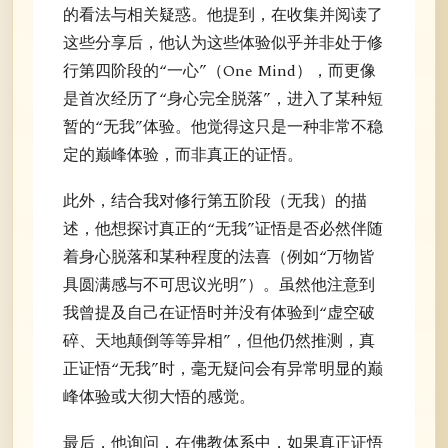
的看法与相关疑惑。他提到，在收集并阅读了
这些分享后，他认为这些体验似乎并非处于修
行第四阶段的“一心”（One Mind），而更像
是首次经历了“身心完全脱落”，进入了某种短
暂的“无我”体验。他觉得这只是一种非常不稳
定的巅峰体验，而非真正的证悟。
此外，结合我对修行第五阶段（无我）的描
述，他想探讨真正的“无我”证悟是否必然伴随
着身心脱落和某种程度的法喜（例如“万物皆
具圆满感与不可思议光明”）。虽然他注意到
我曾提及自己在证悟时并没有体验到“虚空破
碎、天地颠倒等等异相”，但他仍然推测，真
正证悟“无我”时，毫无疑问会有异常明显的巅
峰体验或大彻大悟的感觉。
最后，他询问，在佛教体系中，如果真正证悟