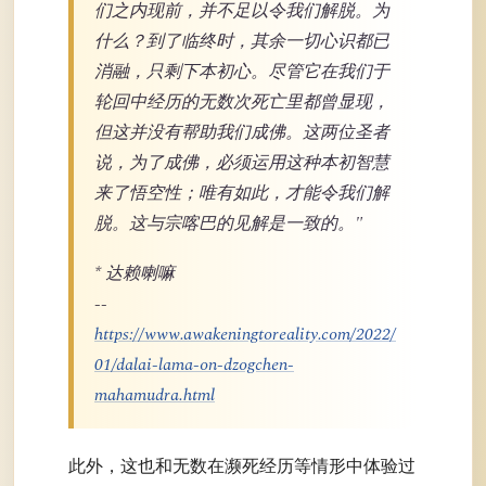
们之内现前，并不足以令我们解脱。为
什么？到了临终时，其余一切心识都已
消融，只剩下本初心。尽管它在我们于
轮回中经历的无数次死亡里都曾显现，
但这并没有帮助我们成佛。这两位圣者
说，为了成佛，必须运用这种本初智慧
来了悟空性；唯有如此，才能令我们解
脱。这与宗喀巴的见解是一致的。"
* 达赖喇嘛
--
https://www.awakeningtoreality.com/2022/
01/dalai-lama-on-dzogchen-
mahamudra.html
此外，这也和无数在濒死经历等情形中体验过