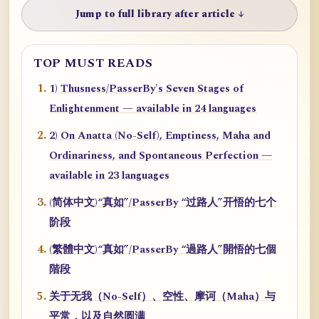
Jump to full library after article ↓
TOP MUST READS
1) Thusness/PasserBy's Seven Stages of
Enlightenment — available in 24 languages
2) On Anatta (No-Self), Emptiness, Maha and
Ordinariness, and Spontaneous Perfection —
available in 23 languages
(简体中文)“真如”/PasserBy “过路人”开悟的七个
阶段
(繁體中文)“真如”/PasserBy “過路人”開悟的七個
階段
关于无我（No-Self）、空性、摩诃（Maha）与
平常，以及自然圆满