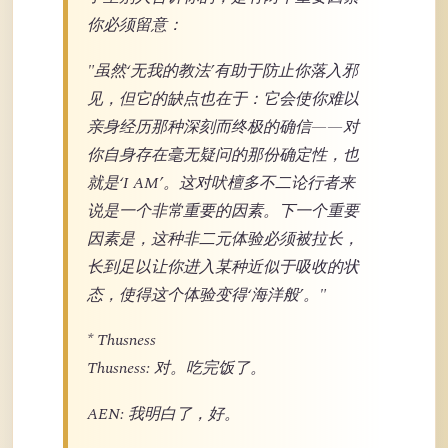
你必须留意：
"虽然‘无我的教法’有助于防止你落入邪
见，但它的缺点也在于：它会使你难以
亲身经历那种深刻而终极的确信——对
你自身存在毫无疑问的那份确定性，也
就是‘I AM’。这对吠檀多不二论行者来
说是一个非常重要的因素。下一个重要
因素是，这种非二元体验必须被拉长，
长到足以让你进入某种近似于吸收的状
态，使得这个体验变得‘海洋般’。"
* Thusness
Thusness: 对。吃完饭了。
AEN: 我明白了，好。