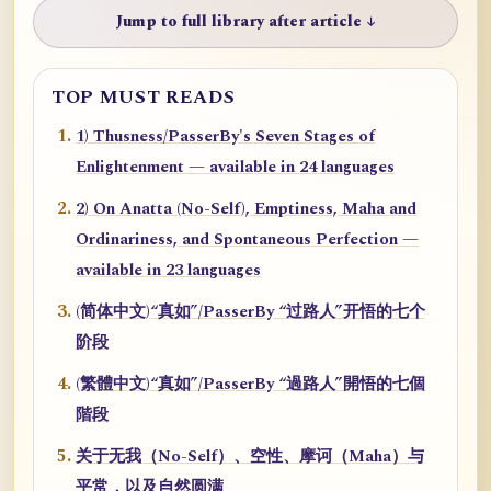
Jump to full library after article ↓
TOP MUST READS
1) Thusness/PasserBy's Seven Stages of
Enlightenment — available in 24 languages
2) On Anatta (No-Self), Emptiness, Maha and
Ordinariness, and Spontaneous Perfection —
available in 23 languages
(简体中文)“真如”/PasserBy “过路人”开悟的七个
阶段
(繁體中文)“真如”/PasserBy “過路人”開悟的七個
階段
关于无我（No-Self）、空性、摩诃（Maha）与
平常，以及自然圆满