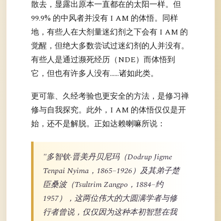
散去，显露出原本一直都在的太阳一样。但
99.9% 的中风者并没有 I AM 的体悟。同样
地，有些人在大剂量迷幻剂之下会有 I AM 的
觉醒，但绝大多数尝试过迷幻剂的人并没有。
有些人是通过濒死经历（NDE）而体悟到
它，但也有许多人没有……诸如此类。
更可靠、久经考验也更安全的方法，是修习禅
修与自我探究。此外，I AM 的体悟仅仅是开
始，还不是解脱。正如达赖喇嘛所说：
"多智钦·晋美丹贝尼玛（Dodrup Jigme
Tenpai Nyima，1865–1926）及其弟子楚
臣桑波（Tsultrim Zangpo，1884–约
1957），这两位伟大的大圆满学者与修
行者曾说，仅仅因为这种本初智慧在我