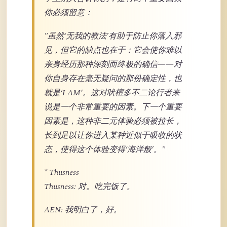
你必须留意：
"虽然‘无我的教法’有助于防止你落入邪
见，但它的缺点也在于：它会使你难以
亲身经历那种深刻而终极的确信——对
你自身存在毫无疑问的那份确定性，也
就是‘I AM’。这对吠檀多不二论行者来
说是一个非常重要的因素。下一个重要
因素是，这种非二元体验必须被拉长，
长到足以让你进入某种近似于吸收的状
态，使得这个体验变得‘海洋般’。"
* Thusness
Thusness: 对。吃完饭了。
AEN: 我明白了，好。