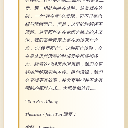
会在死亡过程中消融……而剩下的是非二
元、遍一切处的临在体验。通常就在这
时，一个“存在者”会发现，它不只是思
想与情绪而已。但是，这里的理解还不
清楚。对于那些走在觉悟之路上的人来
说，我们某种程度上是在肉体死亡之
前，先“经历死亡”。这种死亡体验，会
在身体仍然活着的时候发生很多很多
次。随着这些经历逐渐累积，我们会更
好地理解现实的本性。换句话说，我们
会变得更有效率，并舍弃那些并不太有
帮助的应对方式……大概类似这样……
* Sim Pern Chong
Thusness / John Tan 回复：
你好，Longchen，