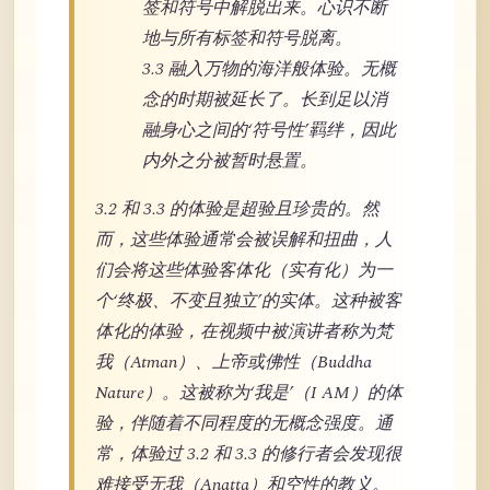
签和符号中解脱出来。心识不断
地与所有标签和符号脱离。
3.3 融入万物的海洋般体验。无概
念的时期被延长了。长到足以消
融身心之间的‘符号性’羁绊，因此
内外之分被暂时悬置。
3.2 和 3.3 的体验是超验且珍贵的。然
而，这些体验通常会被误解和扭曲，人
们会将这些体验客体化（实有化）为一
个‘终极、不变且独立’的实体。这种被客
体化的体验，在视频中被演讲者称为梵
我（Atman）、上帝或佛性（Buddha
Nature）。这被称为‘我是’（I AM）的体
验，伴随着不同程度的无概念强度。通
常，体验过 3.2 和 3.3 的修行者会发现很
难接受无我（Anatta）和空性的教义。