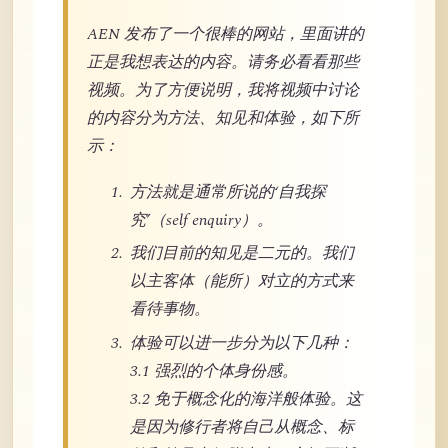
AEN 发布了一个很棒的网站，里面讲的
正是我想表达的内容。请务必看看那些
视频。为了方便说明，我将视频中讨论
的内容分为方法、知见和体验，如下所
示：
方法就是通常所说的‘自我探
究’（self enquiry）。
我们目前的知见是二元的。我们
以主客体（能所）对立的方式来
看待事物。
体验可以进一步分为以下几种：
3.1 强烈的个体身份感。
3.2 免于概念化的海洋般体验。这
是因为修行者将自己从概念、标