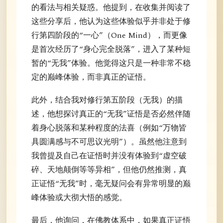
的看法与相关疑惑。他提到，在收集并阅读了
这些分享后，他认为这些体验似乎并非处于修
行第四阶段的“一心”（One Mind），而更像
是首次经历了“身心完全脱落”，进入了某种短
暂的“无我”体验。他觉得这只是一种非常不稳
定的巅峰体验，而非真正的证悟。
此外，结合我对修行第五阶段（无我）的描
述，他想探讨真正的“无我”证悟是否必然伴随
着身心脱落和某种程度的法喜（例如“万物皆
具圆满感与不可思议光明”）。虽然他注意到
我曾提及自己在证悟时并没有体验到“虚空破
碎、天地颠倒等等异相”，但他仍然推测，真
正证悟“无我”时，毫无疑问会有异常明显的巅
峰体验或大彻大悟的感觉。
最后，他询问，在佛教体系中，如果真正证悟