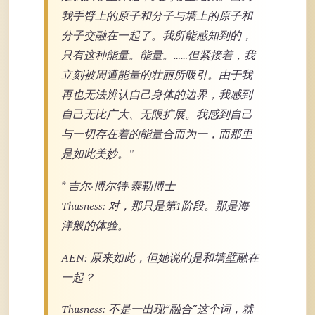
我手臂上的原子和分子与墙上的原子和
分子交融在一起了。我所能感知到的，
只有这种能量。能量。……但紧接着，我
立刻被周遭能量的壮丽所吸引。由于我
再也无法辨认自己身体的边界，我感到
自己无比广大、无限扩展。我感到自己
与一切存在着的能量合而为一，而那里
是如此美妙。"
* 吉尔·博尔特·泰勒博士
Thusness: 对，那只是第1阶段。那是海
洋般的体验。
AEN: 原来如此，但她说的是和墙壁融在
一起？
Thusness: 不是一出现“融合”这个词，就