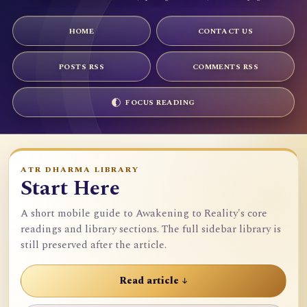
HOME
CONTACT US
POSTS RSS
COMMENTS RSS
FOCUS READING
ATR DHARMA LIBRARY
Start Here
A short mobile guide to Awakening to Reality's core
readings and library sections. The full sidebar library is
still preserved after the article.
Read article ↓