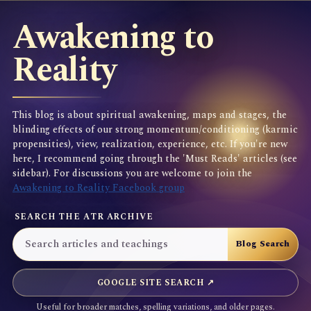
Awakening to
Reality
This blog is about spiritual awakening, maps and stages, the
blinding effects of our strong momentum/conditioning (karmic
propensities), view, realization, experience, etc. If you're new
here, I recommend going through the 'Must Reads' articles (see
sidebar). For discussions you are welcome to join the
Awakening to Reality Facebook group
SEARCH THE ATR ARCHIVE
GOOGLE SITE SEARCH ↗
Useful for broader matches, spelling variations, and older pages.