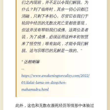
们之内现前，并不足以令我们解脱。为
什么？到了临终时，其余一切心识都已
消融，只剩下本初心。尽管它在我们于
轮回中经历的无数次死亡里都曾显现，
但这并没有帮助我们成佛。这两位圣者
说，为了成佛，必须运用这种本初智慧
来了悟空性；唯有如此，才能令我们解
脱。这与宗喀巴的见解是一致的。"
* 达赖喇嘛
--
https://www.awakeningtoreality.com/2022/
01/dalai-lama-on-dzogchen-
mahamudra.html
此外，这也和无数在濒死经历等情形中体验过