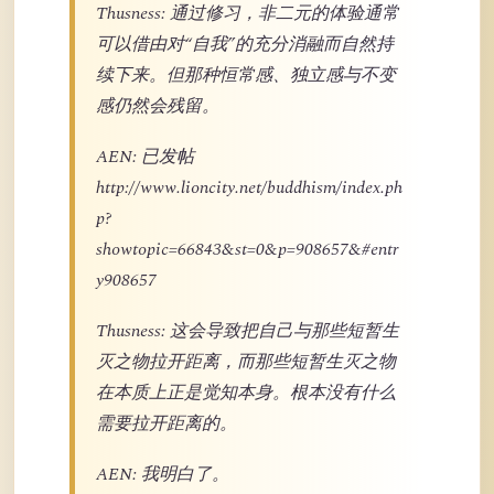
Thusness: 通过修习，非二元的体验通常
可以借由对“自我”的充分消融而自然持
续下来。但那种恒常感、独立感与不变
感仍然会残留。
AEN: 已发帖
http://www.lioncity.net/buddhism/index.ph
p?
showtopic=66843&st=0&p=908657&#entr
y908657
Thusness: 这会导致把自己与那些短暂生
灭之物拉开距离，而那些短暂生灭之物
在本质上正是觉知本身。根本没有什么
需要拉开距离的。
AEN: 我明白了。