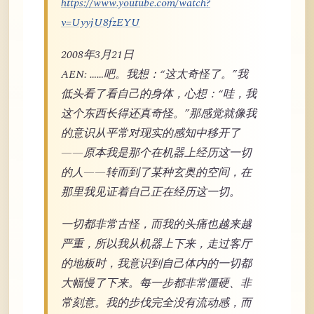
https://www.youtube.com/watch?
v=UyyjU8fzEYU
2008年3月21日
AEN: ……吧。我想：“这太奇怪了。”我
低头看了看自己的身体，心想：“哇，我
这个东西长得还真奇怪。”那感觉就像我
的意识从平常对现实的感知中移开了
——原本我是那个在机器上经历这一切
的人——转而到了某种玄奥的空间，在
那里我见证着自己正在经历这一切。
一切都非常古怪，而我的头痛也越来越
严重，所以我从机器上下来，走过客厅
的地板时，我意识到自己体内的一切都
大幅慢了下来。每一步都非常僵硬、非
常刻意。我的步伐完全没有流动感，而