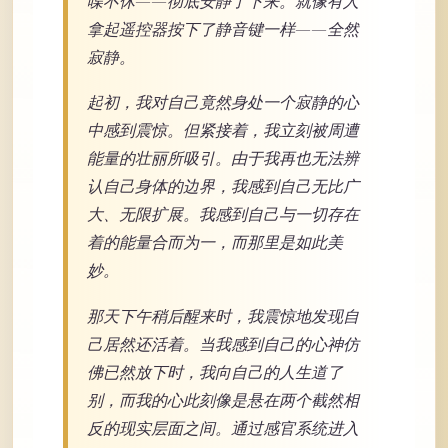
喋不休——彻底安静了下来。就像有人
拿起遥控器按下了静音键一样——全然
寂静。
起初，我对自己竟然身处一个寂静的心
中感到震惊。但紧接着，我立刻被周遭
能量的壮丽所吸引。由于我再也无法辨
认自己身体的边界，我感到自己无比广
大、无限扩展。我感到自己与一切存在
着的能量合而为一，而那里是如此美
妙。
那天下午稍后醒来时，我震惊地发现自
己居然还活着。当我感到自己的心神仿
佛已然放下时，我向自己的人生道了
别，而我的心此刻像是悬在两个截然相
反的现实层面之间。通过感官系统进入