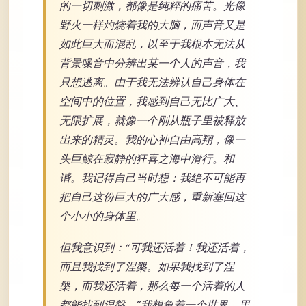
的一切刺激，都像是纯粹的痛苦。光像
野火一样灼烧着我的大脑，而声音又是
如此巨大而混乱，以至于我根本无法从
背景噪音中分辨出某一个人的声音，我
只想逃离。由于我无法辨认自己身体在
空间中的位置，我感到自己无比广大、
无限扩展，就像一个刚从瓶子里被释放
出来的精灵。我的心神自由高翔，像一
头巨鲸在寂静的狂喜之海中滑行。和
谐。我记得自己当时想：我绝不可能再
把自己这份巨大的广大感，重新塞回这
个小小的身体里。
但我意识到：“可我还活着！我还活着，
而且我找到了涅槃。如果我找到了涅
槃，而我还活着，那么每一个活着的人
都能找到涅槃。”我想象着一个世界，里