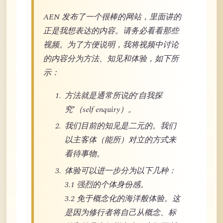
AEN 发布了一个很棒的网站，里面讲的
正是我想表达的内容。请务必看看那些
视频。为了方便说明，我将视频中讨论
的内容分为方法、知见和体验，如下所
示：
方法就是通常所说的‘自我探
究’（self enquiry）。
我们目前的知见是二元的。我们
以主客体（能所）对立的方式来
看待事物。
体验可以进一步分为以下几种：
3.1 强烈的个体身份感。
3.2 免于概念化的海洋般体验。这
是因为修行者将自己从概念、标