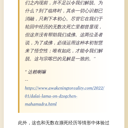
们之内现前，并不足以令我们解脱。为
什么？到了临终时，其余一切心识都已
消融，只剩下本初心。尽管它在我们于
轮回中经历的无数次死亡里都曾显现，
但这并没有帮助我们成佛。这两位圣者
说，为了成佛，必须运用这种本初智慧
来了悟空性；唯有如此，才能令我们解
脱。这与宗喀巴的见解是一致的。"
* 达赖喇嘛
--
https://www.awakeningtoreality.com/2022/
01/dalai-lama-on-dzogchen-
mahamudra.html
此外，这也和无数在濒死经历等情形中体验过