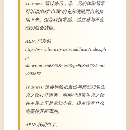
Thusness: 通过修习，非二元的体验通常
可以借由对“自我”的充分消融而自然持
续下来。但那种恒常感、独立感与不变
感仍然会残留。
AEN: 已发帖
http://www.lioncity.net/buddhism/index.ph
p?
showtopic=66843&st=0&p=908657&#entr
y908657
Thusness: 这会导致把自己与那些短暂生
灭之物拉开距离，而那些短暂生灭之物
在本质上正是觉知本身。根本没有什么
需要拉开距离的。
AEN: 我明白了。