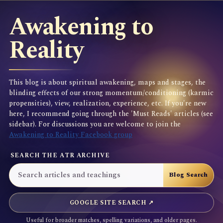
Awakening to
Reality
This blog is about spiritual awakening, maps and stages, the
blinding effects of our strong momentum/conditioning (karmic
propensities), view, realization, experience, etc. If you're new
here, I recommend going through the 'Must Reads' articles (see
sidebar). For discussions you are welcome to join the
Awakening to Reality Facebook group
SEARCH THE ATR ARCHIVE
GOOGLE SITE SEARCH ↗
Useful for broader matches, spelling variations, and older pages.