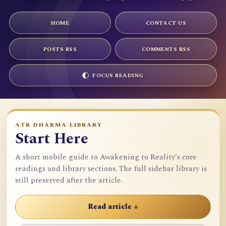
HOME
CONTACT US
POSTS RSS
COMMENTS RSS
FOCUS READING
ATR DHARMA LIBRARY
Start Here
A short mobile guide to Awakening to Reality's core
readings and library sections. The full sidebar library is
still preserved after the article.
Read article ↓