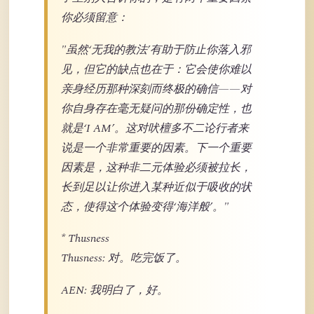
你必须留意：
"虽然‘无我的教法’有助于防止你落入邪
见，但它的缺点也在于：它会使你难以
亲身经历那种深刻而终极的确信——对
你自身存在毫无疑问的那份确定性，也
就是‘I AM’。这对吠檀多不二论行者来
说是一个非常重要的因素。下一个重要
因素是，这种非二元体验必须被拉长，
长到足以让你进入某种近似于吸收的状
态，使得这个体验变得‘海洋般’。"
* Thusness
Thusness: 对。吃完饭了。
AEN: 我明白了，好。