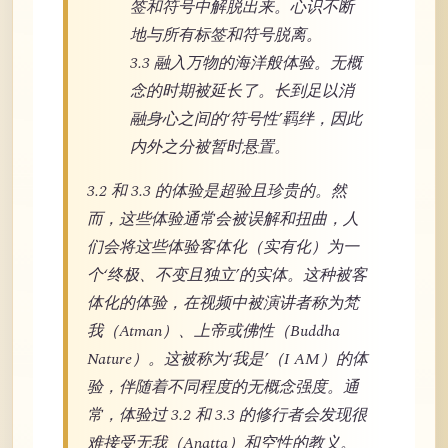
签和符号中解脱出来。心识不断
地与所有标签和符号脱离。
3.3 融入万物的海洋般体验。无概
念的时期被延长了。长到足以消
融身心之间的‘符号性’羁绊，因此
内外之分被暂时悬置。
3.2 和 3.3 的体验是超验且珍贵的。然
而，这些体验通常会被误解和扭曲，人
们会将这些体验客体化（实有化）为一
个‘终极、不变且独立’的实体。这种被客
体化的体验，在视频中被演讲者称为梵
我（Atman）、上帝或佛性（Buddha
Nature）。这被称为‘我是’（I AM）的体
验，伴随着不同程度的无概念强度。通
常，体验过 3.2 和 3.3 的修行者会发现很
难接受无我（Anatta）和空性的教义。