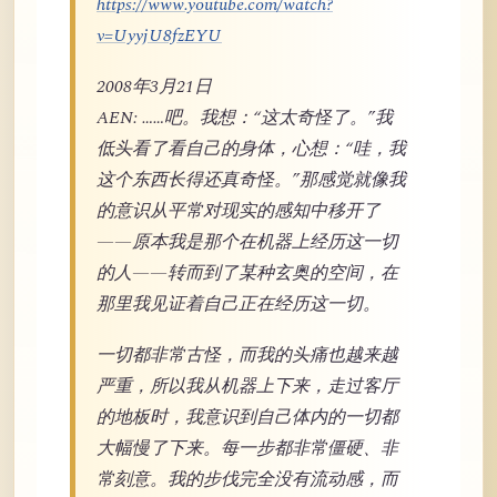
https://www.youtube.com/watch?
v=UyyjU8fzEYU
2008年3月21日
AEN: ……吧。我想：“这太奇怪了。”我
低头看了看自己的身体，心想：“哇，我
这个东西长得还真奇怪。”那感觉就像我
的意识从平常对现实的感知中移开了
——原本我是那个在机器上经历这一切
的人——转而到了某种玄奥的空间，在
那里我见证着自己正在经历这一切。
一切都非常古怪，而我的头痛也越来越
严重，所以我从机器上下来，走过客厅
的地板时，我意识到自己体内的一切都
大幅慢了下来。每一步都非常僵硬、非
常刻意。我的步伐完全没有流动感，而