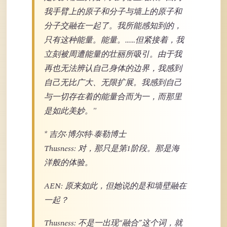
我手臂上的原子和分子与墙上的原子和
分子交融在一起了。我所能感知到的，
只有这种能量。能量。……但紧接着，我
立刻被周遭能量的壮丽所吸引。由于我
再也无法辨认自己身体的边界，我感到
自己无比广大、无限扩展。我感到自己
与一切存在着的能量合而为一，而那里
是如此美妙。"
* 吉尔·博尔特·泰勒博士
Thusness: 对，那只是第1阶段。那是海
洋般的体验。
AEN: 原来如此，但她说的是和墙壁融在
一起？
Thusness: 不是一出现“融合”这个词，就