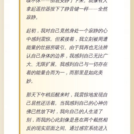
喋不休——彻底安静了下来。就像有人
拿起遥控器按下了静音键一样——全然
寂静。
起初，我对自己竟然身处一个寂静的心
中感到震惊。但紧接着，我立刻被周遭
能量的壮丽所吸引。由于我再也无法辨
认自己身体的边界，我感到自己无比广
大、无限扩展。我感到自己与一切存在
着的能量合而为一，而那里是如此美
妙。
那天下午稍后醒来时，我震惊地发现自
己居然还活着。当我感到自己的心神仿
佛已然放下时，我向自己的人生道了
别，而我的心此刻像是悬在两个截然相
反的现实层面之间。通过感官系统进入