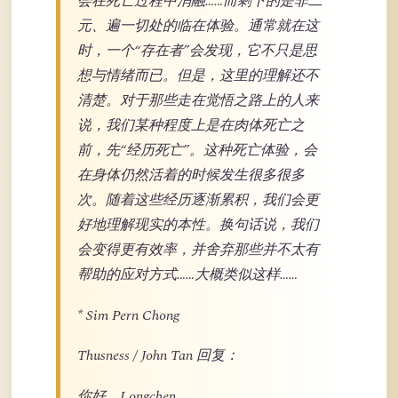
会在死亡过程中消融……而剩下的是非二
元、遍一切处的临在体验。通常就在这
时，一个“存在者”会发现，它不只是思
想与情绪而已。但是，这里的理解还不
清楚。对于那些走在觉悟之路上的人来
说，我们某种程度上是在肉体死亡之
前，先“经历死亡”。这种死亡体验，会
在身体仍然活着的时候发生很多很多
次。随着这些经历逐渐累积，我们会更
好地理解现实的本性。换句话说，我们
会变得更有效率，并舍弃那些并不太有
帮助的应对方式……大概类似这样……
* Sim Pern Chong
Thusness / John Tan 回复：
你好，Longchen，