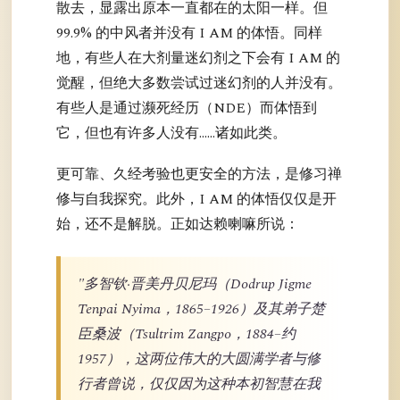
散去，显露出原本一直都在的太阳一样。但
99.9% 的中风者并没有 I AM 的体悟。同样
地，有些人在大剂量迷幻剂之下会有 I AM 的
觉醒，但绝大多数尝试过迷幻剂的人并没有。
有些人是通过濒死经历（NDE）而体悟到
它，但也有许多人没有……诸如此类。
更可靠、久经考验也更安全的方法，是修习禅
修与自我探究。此外，I AM 的体悟仅仅是开
始，还不是解脱。正如达赖喇嘛所说：
"多智钦·晋美丹贝尼玛（Dodrup Jigme
Tenpai Nyima，1865–1926）及其弟子楚
臣桑波（Tsultrim Zangpo，1884–约
1957），这两位伟大的大圆满学者与修
行者曾说，仅仅因为这种本初智慧在我