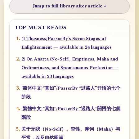
Jump to full library after article ↓
TOP MUST READS
1) Thusness/PasserBy's Seven Stages of
Enlightenment — available in 24 languages
2) On Anatta (No-Self), Emptiness, Maha and
Ordinariness, and Spontaneous Perfection —
available in 23 languages
(简体中文)“真如”/PasserBy “过路人”开悟的七个
阶段
(繁體中文)“真如”/PasserBy “過路人”開悟的七個
階段
关于无我（No-Self）、空性、摩诃（Maha）与
平常，以及自然圆满