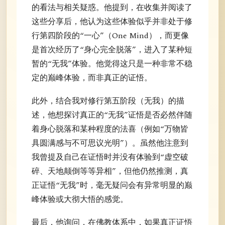
的看法与相关疑惑。他提到，在收集并阅读了
这些分享后，他认为这些体验似乎并非处于修
行第四阶段的“一心”（One Mind），而更像
是首次经历了“身心完全脱落”，进入了某种短
暂的“无我”体验。他觉得这只是一种非常不稳
定的巅峰体验，而非真正的证悟。
此外，结合我对修行第五阶段（无我）的描
述，他想探讨真正的“无我”证悟是否必然伴随
着身心脱落和某种程度的法喜（例如“万物皆
具圆满感与不可思议光明”）。虽然他注意到
我曾提及自己在证悟时并没有体验到“虚空破
碎、天地颠倒等等异相”，但他仍然推测，真
正证悟“无我”时，毫无疑问会有异常明显的巅
峰体验或大彻大悟的感觉。
最后，他询问，在佛教体系中，如果真正证悟