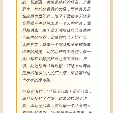
的一切刺激，都像是纯粹的痛苦。光像
野火一样灼烧着我的大脑，而声音又是
如此巨大而混乱，以至于我根本无法从
背景噪音中分辨出某一个人的声音，我
只想逃离。由于我无法辨认自己身体在
空间中的位置，我感到自己无比广大、
无限扩展，就像一个刚从瓶子里被释放
出来的精灵。我的心神自由高翔，像一
头巨鲸在寂静的狂喜之海中滑行。和
谐。我记得自己当时想：我绝不可能再
把自己这份巨大的广大感，重新塞回这
个小小的身体里。
但我意识到：“可我还活着！我还活着，
而且我找到了涅槃。如果我找到了涅
槃，而我还活着，那么每一个活着的人
都能找到涅槃。”我想象着一个世界，里