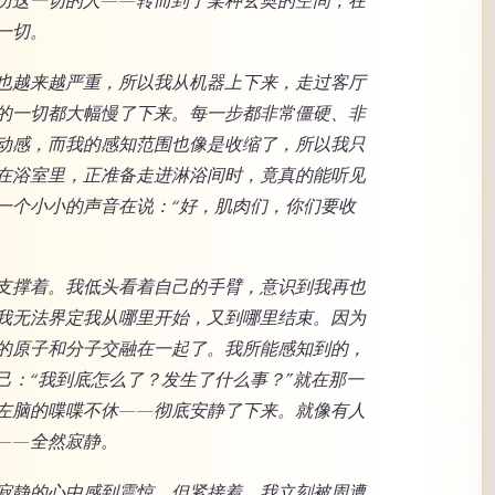
历这一切的人——转而到了某种玄奥的空间，在
一切。
也越来越严重，所以我从机器上下来，走过客厅
的一切都大幅慢了下来。每一步都非常僵硬、非
动感，而我的感知范围也像是收缩了，所以我只
在浴室里，正准备走进淋浴间时，竟真的能听见
一个小小的声音在说：“好，肌肉们，你们要收
支撑着。我低头看着自己的手臂，意识到我再也
我无法界定我从哪里开始，又到哪里结束。因为
的原子和分子交融在一起了。我所能感知到的，
己：“我到底怎么了？发生了什么事？”就在那一
左脑的喋喋不休——彻底安静了下来。就像有人
——全然寂静。
寂静的心中感到震惊。但紧接着，我立刻被周遭