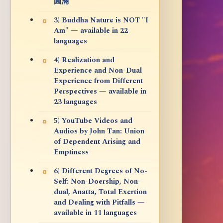
圓滿
3) Buddha Nature is NOT "I
Am" — available in 22
languages
4) Realization and
Experience and Non-Dual
Experience from Different
Perspectives — available in
23 languages
5) YouTube Videos and
Audios by John Tan: Union
of Dependent Arising and
Emptiness
6) Different Degrees of No-
Self: Non-Doership, Non-
dual, Anatta, Total Exertion
and Dealing with Pitfalls —
available in 11 languages