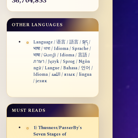
36,704,853
OTHER LANGUAGES
Language / 语言 / 語言 / སྐད /
भाषा / ভাষা / Idioma / Sprache /
भाषा / மொழி / Idioma / 言語 /
ภาษา / Język / Sprog / Ngôn
ngữ / Langue / Bahasa / 언어 /
Idioma / اللغة / язык / lingua
/ језик
MUST READS
1) Thusness/PasserBy's
Seven Stages of