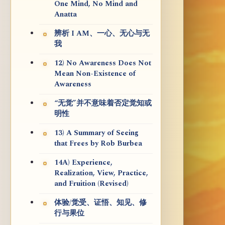
One Mind, No Mind and
Anatta
辨析 I AM、一心、无心与无
我
12) No Awareness Does Not
Mean Non-Existence of
Awareness
“无觉”并不意味着否定觉知或
明性
13) A Summary of Seeing
that Frees by Rob Burbea
14A) Experience,
Realization, View, Practice,
and Fruition (Revised)
体验/觉受、证悟、知见、修
行与果位