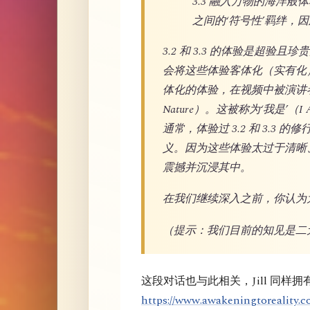
3.3 融入万物的海洋
之间的‘符号性’羁绊，
3.2 和 3.3 的体验是超
会将这些体验客体化（实有化
体化的体验，在视频中被演讲者称
Nature）。这被称为‘我是
通常，体验过 3.2 和 3.3 
义。因为这些体验太过于清晰
震撼并沉浸其中。
在我们继续深入之前，你认为
（提示：我们目前的知见是二
这段对话也与此相关，Jill 同样
https://www.awakeningtoreality.co