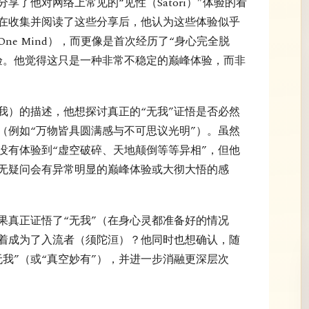
享了他对网络上常见的“见性（Satori）”体验的看
在收集并阅读了这些分享后，他认为这些体验似乎
ne Mind），而更像是首次经历了“身心完全脱
体验。他觉得这只是一种非常不稳定的巅峰体验，而非
我）的描述，他想探讨真正的“无我”证悟是否必然
（例如“万物皆具圆满感与不可思议光明”）。虽然
没有体验到“虚空破碎、天地颠倒等等异相”，但他
毫无疑问会有异常明显的巅峰体验或大彻大悟的感
果真正证悟了“无我”（在身心灵都准备好的情况
着成为了入流者（须陀洹）？他同时也想确认，随
我”（或“真空妙有”），并进一步消融更深层次