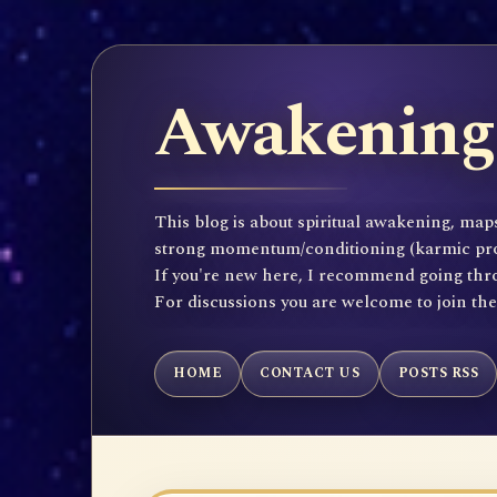
Awakening 
This blog is about spiritual awakening, maps
strong momentum/conditioning (karmic propen
If you're new here, I recommend going throu
For discussions you are welcome to join th
HOME
CONTACT US
POSTS RSS