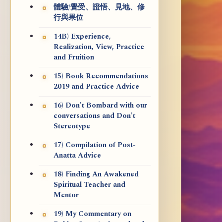
體驗/覺受、證悟、見地、修
行與果位
14B) Experience,
Realization, View, Practice
and Fruition
15) Book Recommendations
2019 and Practice Advice
16) Don't Bombard with our
conversations and Don't
Stereotype
17) Compilation of Post-
Anatta Advice
18) Finding An Awakened
Spiritual Teacher and
Mentor
19) My Commentary on