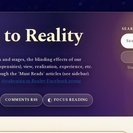
to Reality
SEAR
 and stages, the blinding effects of our
sities), view, realization, experience, etc.
Use
gh the 'Must Reads' articles (see sidebar).
e
Awakening to Reality Facebook group
COMMENTS RSS
FOCUS READING