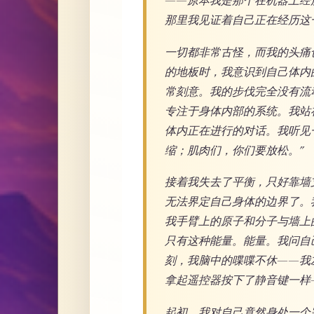
——原本我是那个在机器上经
那里我见证着自己正在经历这
一切都非常古怪，而我的头痛
的地板时，我意识到自己体内
常刻意。我的步伐完全没有流
专注于身体内部的系统。我站
体内正在进行的对话。我听见
缩；肌肉们，你们要放松。”
接着我失去了平衡，只好靠墙
无法界定自己身体的边界了。
我手臂上的原子和分子与墙上
只有这种能量。能量。我问自
刻，我脑中的喋喋不休——我
拿起遥控器按下了静音键一样
起初，我对自己竟然身处一个