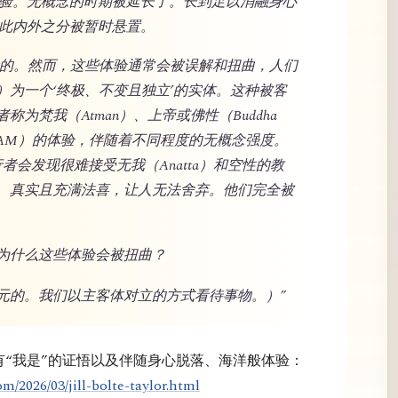
般体验。无概念的时期被延长了。长到足以消融身心
因此内外之分被暂时悬置。
验且珍贵的。然而，这些体验通常会被误解和扭曲，人们
）为一个‘终极、不变且独立’的实体。这种被客
为梵我（Atman）、上帝或佛性（Buddha
’（I AM）的体验，伴随着不同程度的无概念强度。
的修行者会发现很难接受无我（Anatta）和空性的教
、真实且充满法喜，让人无法舍弃。他们完全被
为什么这些体验会被扭曲？
元的。我们以主客体对立的方式看待事物。）”
拥有“我是”的证悟以及伴随身心脱落、海洋般体验：
m/2026/03/jill-bolte-taylor.html