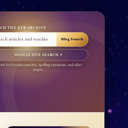
CH THE ATR ARCHIVE
GOOGLE SITE SEARCH ↗
ful for broader matches, spelling variations, and older
pages.