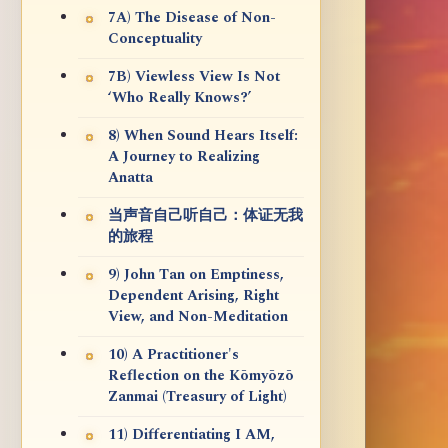
7A) The Disease of Non-
Conceptuality
7B) Viewless View Is Not
‘Who Really Knows?’
8) When Sound Hears Itself:
A Journey to Realizing
Anatta
当声音自己听自己：体证无我
的旅程
9) John Tan on Emptiness,
Dependent Arising, Right
View, and Non-Meditation
10) A Practitioner's
Reflection on the Kōmyōzō
Zanmai (Treasury of Light)
11) Differentiating I AM,