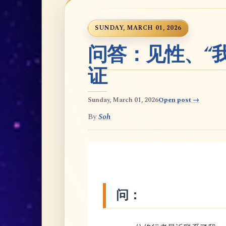
SUNDAY, MARCH 01, 2026
问答：见性、“
证
Sunday, March 01, 2026
Open post →
By
Soh
问：