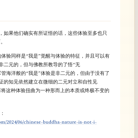
”，如果他们确实有所证悟的话，这些体验至多也只
面。
c）的体验同样是“我是”觉醒与体验的特征，并且可以有
非二元的，但与佛教所教导的了悟“无
。尽管海洋般的“我是”体验是非二元的，但由于没有了
证的知见依然建立在微细的二元对立和自性见
）之上，从而将这种体验扭曲为一种形而上的本质或终极不变的
的：
om/2024/06/chinese-buddha-nature-is-not-i-