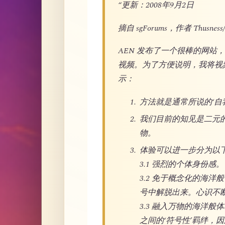
“更新：2008年9月2日
摘自 sgForums，作者 Thusness/
AEN 发布了一个很棒的网
视频。为了方便说明，我将视
示：
方法就是通常所说的‘自我探究’
我们目前的知见是二元
物。
体验可以进一步分为以
3.1 强烈的个体身份感。
3.2 免于概念化的海
号中解脱出来。心识不
3.3 融入万物的海洋
之间的‘符号性’羁绊，