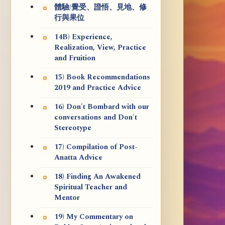
體驗/覺受、證悟、見地、修
行與果位
14B) Experience,
Realization, View, Practice
and Fruition
15) Book Recommendations
2019 and Practice Advice
16) Don't Bombard with our
conversations and Don't
Stereotype
17) Compilation of Post-
Anatta Advice
18) Finding An Awakened
Spiritual Teacher and
Mentor
19) My Commentary on