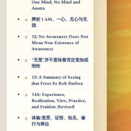
One Mind, No Mind and
Anatta
辨析 I AM、一心、无心与无
我
12) No Awareness Does Not
Mean Non-Existence of
Awareness
“无觉”并不意味着否定觉知或
明性
13) A Summary of Seeing
that Frees by Rob Burbea
14A) Experience,
Realization, View, Practice,
and Fruition (Revised)
体验/觉受、证悟、知见、修
行与果位