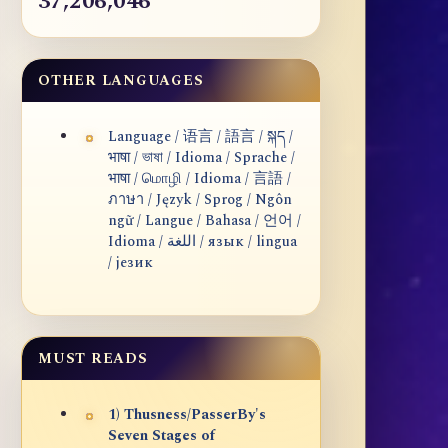
37,206,046
OTHER LANGUAGES
Language / 语言 / 語言 / སྐད /
भाषा / ভাষা / Idioma / Sprache /
भाषा / மொழி / Idioma / 言語 /
ภาษา / Język / Sprog / Ngôn
ngữ / Langue / Bahasa / 언어 /
Idioma / اللغة / язык / lingua
/ језик
MUST READS
1) Thusness/PasserBy's
Seven Stages of