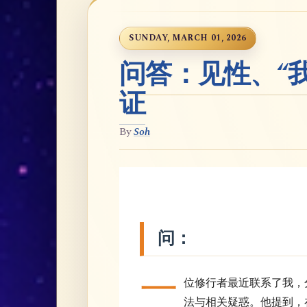
SUNDAY, MARCH 01, 2026
问答：见性、“
证
By
Soh
问：
一
位修行者最近联系了我，分
法与相关疑惑。他提到，