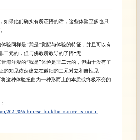
”，如果他们确实有所证悟的话，这些体验至多也只
面。
c）的体验同样是“我是”觉醒与体验的特征，并且可以有
非二元的，但与佛教所教导的了悟“无
。尽管海洋般的“我是”体验是非二元的，但由于没有了
证的知见依然建立在微细的二元对立和自性见
）之上，从而将这种体验扭曲为一种形而上的本质或终极不变的
的：
om/2024/06/chinese-buddha-nature-is-not-i-