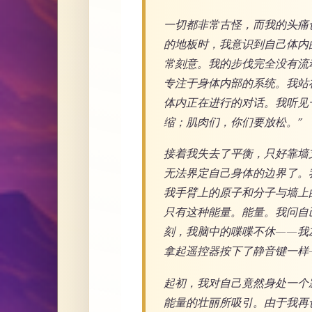
一切都非常古怪，而我的头痛
的地板时，我意识到自己体内
常刻意。我的步伐完全没有流
专注于身体内部的系统。我站
体内正在进行的对话。我听见
缩；肌肉们，你们要放松。”
接着我失去了平衡，只好靠墙
无法界定自己身体的边界了。
我手臂上的原子和分子与墙上
只有这种能量。能量。我问自
刻，我脑中的喋喋不休——我
拿起遥控器按下了静音键一样
起初，我对自己竟然身处一个
能量的壮丽所吸引。由于我再