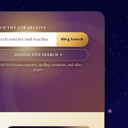
CH THE ATR ARCHIVE
GOOGLE SITE SEARCH ↗
ful for broader matches, spelling variations, and older
pages.