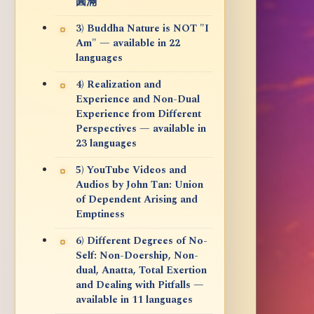
圓滿
3) Buddha Nature is NOT "I
Am" — available in 22
languages
4) Realization and
Experience and Non-Dual
Experience from Different
Perspectives — available in
23 languages
5) YouTube Videos and
Audios by John Tan: Union
of Dependent Arising and
Emptiness
6) Different Degrees of No-
Self: Non-Doership, Non-
dual, Anatta, Total Exertion
and Dealing with Pitfalls —
available in 11 languages