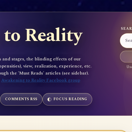
to Reality
SEAR
 and stages, the blinding effects of our
sities), view, realization, experience, etc.
Use
gh the 'Must Reads' articles (see sidebar).
e
Awakening to Reality Facebook group
COMMENTS RSS
FOCUS READING