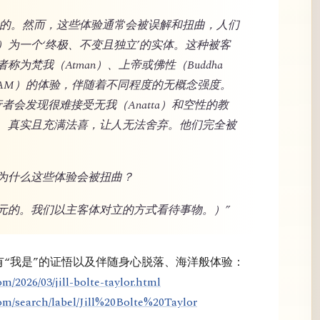
验且珍贵的。然而，这些体验通常会被误解和扭曲，人们
）为一个‘终极、不变且独立’的实体。这种被客
为梵我（Atman）、上帝或佛性（Buddha
’（I AM）的体验，伴随着不同程度的无概念强度。
的修行者会发现很难接受无我（Anatta）和空性的教
、真实且充满法喜，让人无法舍弃。他们完全被
为什么这些体验会被扭曲？
元的。我们以主客体对立的方式看待事物。）”
拥有“我是”的证悟以及伴随身心脱落、海洋般体验：
m/2026/03/jill-bolte-taylor.html
om/search/label/Jill%20Bolte%20Taylor