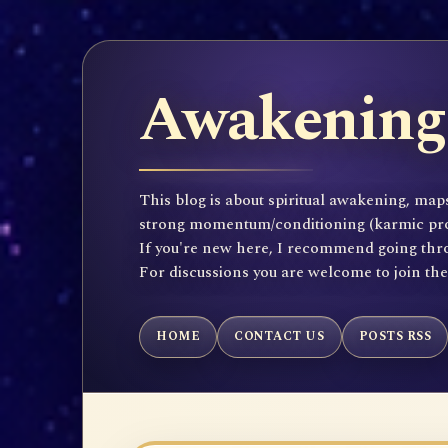
Awakening 
This blog is about spiritual awakening, maps
strong momentum/conditioning (karmic propen
If you're new here, I recommend going throu
For discussions you are welcome to join th
HOME
CONTACT US
POSTS RSS