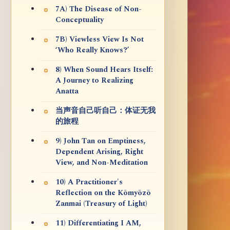
7A) The Disease of Non-
Conceptuality
7B) Viewless View Is Not
‘Who Really Knows?’
8) When Sound Hears Itself:
A Journey to Realizing
Anatta
当声音自己听自己：体证无我
的旅程
9) John Tan on Emptiness,
Dependent Arising, Right
View, and Non-Meditation
10) A Practitioner's
Reflection on the Kōmyōzō
Zanmai (Treasury of Light)
11) Differentiating I AM,