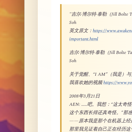
"吉尔·博尔特·泰勒（Jill Bo
Soh
英文原文：
https://www.awakeni
important.html
吉尔·博尔特·泰勒（Jill Bol
Soh
关于觉醒、“I AM”（我是）
我喜欢她的视频
https://www.
2008年3月21日
AEN: ……吧。我想：“这太
这个东西长得还真奇怪。”那
——原本我是那个在机器上经
那里我见证着自己正在经历这