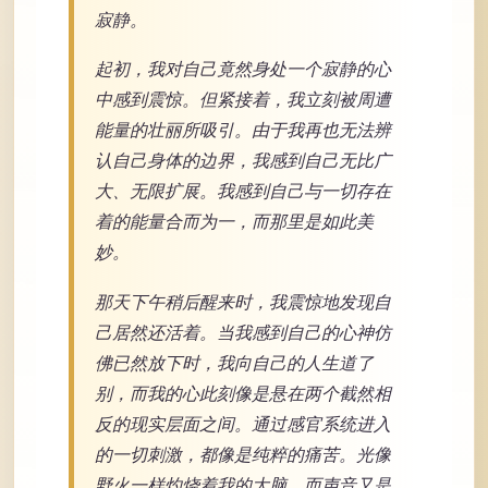
寂静。
起初，我对自己竟然身处一个寂静的心
中感到震惊。但紧接着，我立刻被周遭
能量的壮丽所吸引。由于我再也无法辨
认自己身体的边界，我感到自己无比广
大、无限扩展。我感到自己与一切存在
着的能量合而为一，而那里是如此美
妙。
那天下午稍后醒来时，我震惊地发现自
己居然还活着。当我感到自己的心神仿
佛已然放下时，我向自己的人生道了
别，而我的心此刻像是悬在两个截然相
反的现实层面之间。通过感官系统进入
的一切刺激，都像是纯粹的痛苦。光像
野火一样灼烧着我的大脑，而声音又是