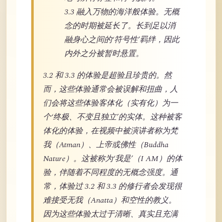
3.3 融入万物的海洋般体验。无概
念的时期被延长了。长到足以消
融身心之间的‘符号性’羁绊，因此
内外之分被暂时悬置。
3.2 和 3.3 的体验是超验且珍贵的。然
而，这些体验通常会被误解和扭曲，人
们会将这些体验客体化（实有化）为一
个‘终极、不变且独立’的实体。这种被客
体化的体验，在视频中被演讲者称为梵
我（Atman）、上帝或佛性（Buddha
Nature）。这被称为‘我是’（I AM）的体
验，伴随着不同程度的无概念强度。通
常，体验过 3.2 和 3.3 的修行者会发现很
难接受无我（Anatta）和空性的教义。
因为这些体验太过于清晰、真实且充满