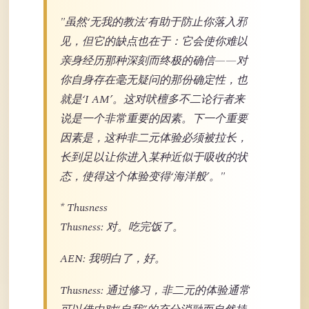
"虽然‘无我的教法’有助于防止你落入邪
见，但它的缺点也在于：它会使你难以
亲身经历那种深刻而终极的确信——对
你自身存在毫无疑问的那份确定性，也
就是‘I AM’。这对吠檀多不二论行者来
说是一个非常重要的因素。下一个重要
因素是，这种非二元体验必须被拉长，
长到足以让你进入某种近似于吸收的状
态，使得这个体验变得‘海洋般’。"
* Thusness
Thusness: 对。吃完饭了。
AEN: 我明白了，好。
Thusness: 通过修习，非二元的体验通常