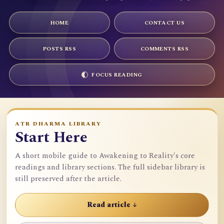
HOME
CONTACT US
POSTS RSS
COMMENTS RSS
FOCUS READING
ATR DHARMA LIBRARY
Start Here
A short mobile guide to Awakening to Reality's core
readings and library sections. The full sidebar library is
still preserved after the article.
Read article ↓