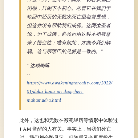
消融，只剩下本初心。尽管它在我们于
轮回中经历的无数次死亡里都曾显现，
但这并没有帮助我们成佛。这两位圣者
说，为了成佛，必须运用这种本初智慧
来了悟空性；唯有如此，才能令我们解
脱。这与宗喀巴的见解是一致的。"
* 达赖喇嘛
--
https://www.awakeningtoreality.com/2022/
01/dalai-lama-on-dzogchen-
mahamudra.html
此外，这也和无数在濒死经历等情形中体验过
I AM 觉醒的人有关。事实上，当我们死亡
时，我们都会瞥见它，但随后又会再度投生，