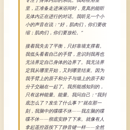
专注于身体内部的系统。我站在浴室
里，正准备走进淋浴间时，竟真的能听
见体内正在进行的对话。我听见一个小
小的声音在说：“好，肌肉们，你们要收
缩；肌肉们，你们要放松。”
接着我失去了平衡，只好靠墙支撑着。
我低头看着自己的手臂，意识到我再也
无法界定自己身体的边界了。我无法界
定我从哪里开始，又到哪里结束。因为
我手臂上的原子和分子与墙上的原子和
分子交融在一起了。我所能感知到的，
只有这种能量。能量。我问自己：“我到
底怎么了？发生了什么事？”就在那一
刻，我脑中的喋喋不休——我左脑的喋
喋不休——彻底安静了下来。就像有人
拿起遥控器按下了静音键一样——全然