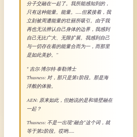
分子交融在一起了。我所能感知到的，
只有这种能量。能量。……但紧接着，我
立刻被周遭能量的壮丽所吸引。由于我
再也无法辨认自己身体的边界，我感到
自己无比广大、无限扩展。我感到自己
与一切存在着的能量合而为一，而那里
是如此美妙。"
* 吉尔·博尔特·泰勒博士
Thusness: 对，那只是第1阶段。那是海
洋般的体验。
AEN: 原来如此，但她说的是和墙壁融在
一起？
Thusness: 不是一出现“融合”这个词，就
等于第2阶段。哎哟……