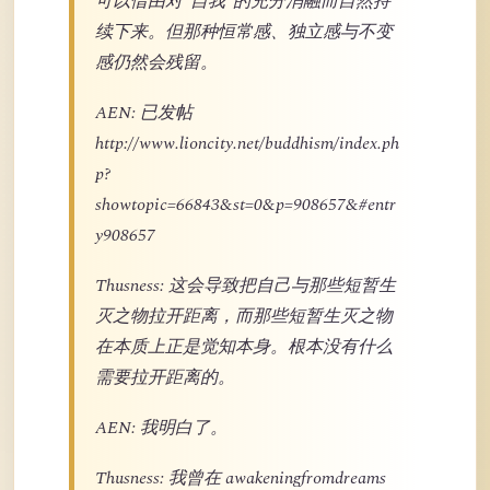
可以借由对“自我”的充分消融而自然持
续下来。但那种恒常感、独立感与不变
感仍然会残留。
AEN: 已发帖
http://www.lioncity.net/buddhism/index.ph
p?
showtopic=66843&st=0&p=908657&#entr
y908657
Thusness: 这会导致把自己与那些短暂生
灭之物拉开距离，而那些短暂生灭之物
在本质上正是觉知本身。根本没有什么
需要拉开距离的。
AEN: 我明白了。
Thusness: 我曾在 awakeningfromdreams