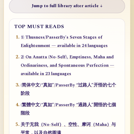
Jump to full library after article ↓
TOP MUST READS
1) Thusness/PasserBy's Seven Stages of
Enlightenment — available in 24 languages
2) On Anatta (No-Self), Emptiness, Maha and
Ordinariness, and Spontaneous Perfection —
available in 23 languages
(简体中文)“真如”/PasserBy “过路人”开悟的七个
阶段
(繁體中文)“真如”/PasserBy “過路人”開悟的七個
階段
关于无我（No-Self）、空性、摩诃（Maha）与
平常，以及自然圆满