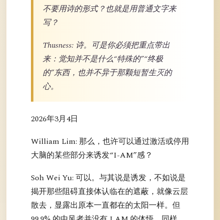
不要用诗的形式？也就是用普通文字来
写？
Thusness: 诗。可是你必须把重点带出
来：觉知并不是什么“特殊的”“终极
的”东西，也并不异于那颗短暂生灭的
心。
2026年3月4日
William Lim: 那么，也许可以通过激活或停用
大脑的某些部分来诱发“I-AM”感？
Soh Wei Yu: 可以。与其说是诱发，不如说是
揭开那些阻碍直接体认临在的遮蔽，就像云层
散去，显露出原本一直都在的太阳一样。但
99.9% 的中风者并没有 I AM 的体悟。同样