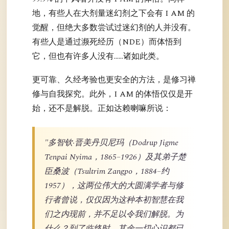
地，有些人在大剂量迷幻剂之下会有 I AM 的
觉醒，但绝大多数尝试过迷幻剂的人并没有。
有些人是通过濒死经历（NDE）而体悟到
它，但也有许多人没有……诸如此类。
更可靠、久经考验也更安全的方法，是修习禅
修与自我探究。此外，I AM 的体悟仅仅是开
始，还不是解脱。正如达赖喇嘛所说：
"多智钦·晋美丹贝尼玛（Dodrup Jigme
Tenpai Nyima，1865–1926）及其弟子楚
臣桑波（Tsultrim Zangpo，1884–约
1957），这两位伟大的大圆满学者与修
行者曾说，仅仅因为这种本初智慧在我
们之内现前，并不足以令我们解脱。为
什么？到了临终时，其余一切心识都已