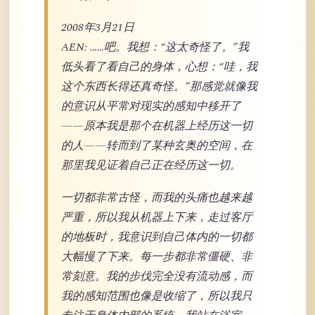
2008年3月21日
AEN: ……吧。我想：“这太奇怪了。”我
低头看了看自己的身体，心想：“哇，我
这个东西长得还真奇怪。”那感觉就像我
的意识从平常对现实的感知中移开了
——原本我是那个在机器上经历这一切
的人——转而到了某种玄奥的空间，在
那里我见证着自己正在经历这一切。
一切都非常古怪，而我的头痛也越来越
严重，所以我从机器上下来，走过客厅
的地板时，我意识到自己体内的一切都
大幅慢了下来。每一步都非常僵硬、非
常刻意。我的步伐完全没有流动感，而
我的感知范围也像是收缩了，所以我只