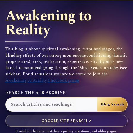
Awakening to
Reality
This blog is about spiritual awakening, maps and stages, the
blinding effects of our strong momentum/conditioning (karmic
propensities), view, realization, experience, etc. If you're new
here, I recommend going through the 'Must Reads' articles (see
sidebar). For discussions you are welcome to join the
Awakening to Reality Facebook group
SEARCH THE ATR ARCHIVE
GOOGLE SITE SEARCH ↗
Useful for broader matches, spelling variations, and older pages.