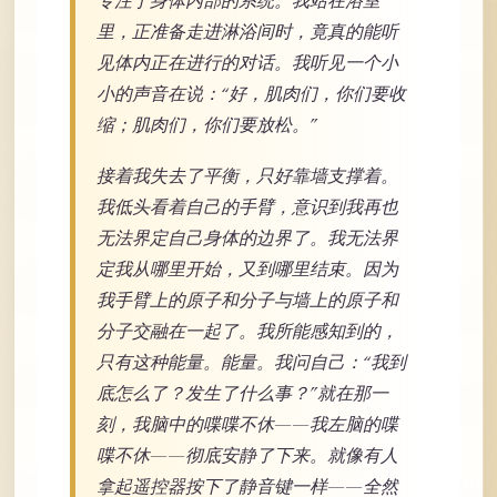
专注于身体内部的系统。我站在浴室
里，正准备走进淋浴间时，竟真的能听
见体内正在进行的对话。我听见一个小
小的声音在说：“好，肌肉们，你们要收
缩；肌肉们，你们要放松。”
接着我失去了平衡，只好靠墙支撑着。
我低头看着自己的手臂，意识到我再也
无法界定自己身体的边界了。我无法界
定我从哪里开始，又到哪里结束。因为
我手臂上的原子和分子与墙上的原子和
分子交融在一起了。我所能感知到的，
只有这种能量。能量。我问自己：“我到
底怎么了？发生了什么事？”就在那一
刻，我脑中的喋喋不休——我左脑的喋
喋不休——彻底安静了下来。就像有人
拿起遥控器按下了静音键一样——全然