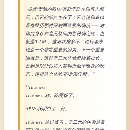
"虽然‘无我的教法’有助于防止你落入邪
见，但它的缺点也在于：它会使你难以
亲身经历那种深刻而终极的确信——对
你自身存在毫无疑问的那份确定性，也
就是‘I AM’。这对吠檀多不二论行者来
说是一个非常重要的因素。下一个重要
因素是，这种非二元体验必须被拉长，
长到足以让你进入某种近似于吸收的状
态，使得这个体验变得‘海洋般’。"
* Thusness
Thusness: 对。吃完饭了。
AEN: 我明白了，好。
Thusness: 通过修习，非二元的体验通常