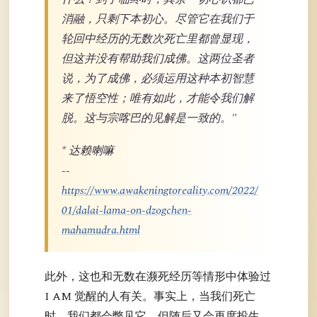
消融，只剩下本初心。尽管它在我们于
轮回中经历的无数次死亡里都曾显现，
但这并没有帮助我们成佛。这两位圣者
说，为了成佛，必须运用这种本初智慧
来了悟空性；唯有如此，才能令我们解
脱。这与宗喀巴的见解是一致的。"
* 达赖喇嘛
--
https://www.awakeningtoreality.com/2022/
01/dalai-lama-on-dzogchen-
mahamudra.html
此外，这也和无数在濒死经历等情形中体验过
I AM 觉醒的人有关。事实上，当我们死亡
时，我们都会瞥见它，但随后又会再度投生，