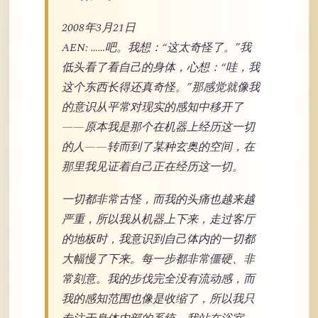
2008年3月21日
AEN: ……吧。我想：“这太奇怪了。”我
低头看了看自己的身体，心想：“哇，我
这个东西长得还真奇怪。”那感觉就像我
的意识从平常对现实的感知中移开了
——原本我是那个在机器上经历这一切
的人——转而到了某种玄奥的空间，在
那里我见证着自己正在经历这一切。
一切都非常古怪，而我的头痛也越来越
严重，所以我从机器上下来，走过客厅
的地板时，我意识到自己体内的一切都
大幅慢了下来。每一步都非常僵硬、非
常刻意。我的步伐完全没有流动感，而
我的感知范围也像是收缩了，所以我只