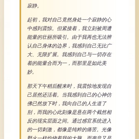
寂静。
起初，我对自己竟然身处一个寂静的心
中感到震惊。但紧接着，我立刻被周遭
能量的壮丽所吸引。由于我再也无法辨
认自己身体的边界，我感到自己无比广
大、无限扩展。我感到自己与一切存在
着的能量合而为一，而那里是如此美
妙。
那天下午稍后醒来时，我震惊地发现自
己居然还活着。当我感到自己的心神仿
佛已然放下时，我向自己的人生道了
别，而我的心此刻像是悬在两个截然相
反的现实层面之间。通过感官系统进入
的一切刺激，都像是纯粹的痛苦。光像
野火一样灼烧着我的大脑，而声音又是