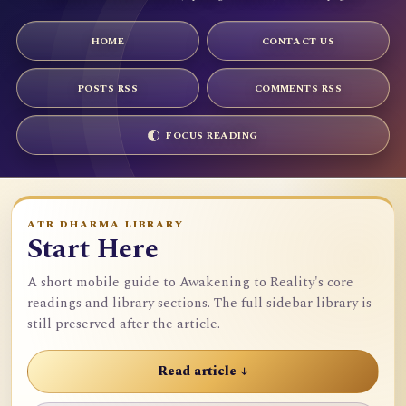
HOME
CONTACT US
POSTS RSS
COMMENTS RSS
FOCUS READING
ATR DHARMA LIBRARY
Start Here
A short mobile guide to Awakening to Reality's core
readings and library sections. The full sidebar library is
still preserved after the article.
Read article ↓