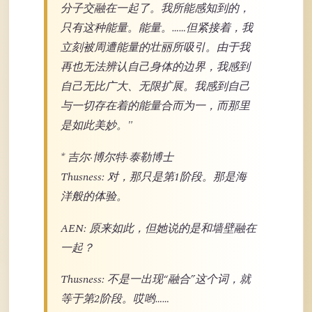
分子交融在一起了。我所能感知到的，
只有这种能量。能量。……但紧接着，我
立刻被周遭能量的壮丽所吸引。由于我
再也无法辨认自己身体的边界，我感到
自己无比广大、无限扩展。我感到自己
与一切存在着的能量合而为一，而那里
是如此美妙。"
* 吉尔·博尔特·泰勒博士
Thusness: 对，那只是第1阶段。那是海
洋般的体验。
AEN: 原来如此，但她说的是和墙壁融在
一起？
Thusness: 不是一出现“融合”这个词，就
等于第2阶段。哎哟……