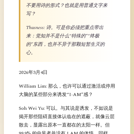
不要用诗的形式？也就是用普通文字来
写？
Thusness: 诗。可是你必须把重点带出
来：觉知并不是什么“特殊的”“终极
的”东西，也并不异于那颗短暂生灭的
心。
2026年3月4日
William Lim: 那么，也许可以通过激活或停用
大脑的某些部分来诱发“I-AM”感？
Soh Wei Yu: 可以。与其说是诱发，不如说是
揭开那些阻碍直接体认临在的遮蔽，就像云层
散去，显露出原本一直都在的太阳一样。但
99.9% 的中风者并没有 I AM 的体悟。同样