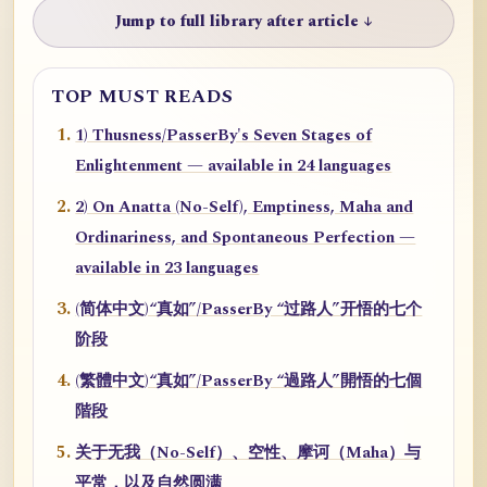
Jump to full library after article ↓
TOP MUST READS
1) Thusness/PasserBy's Seven Stages of
Enlightenment — available in 24 languages
2) On Anatta (No-Self), Emptiness, Maha and
Ordinariness, and Spontaneous Perfection —
available in 23 languages
(简体中文)“真如”/PasserBy “过路人”开悟的七个
阶段
(繁體中文)“真如”/PasserBy “過路人”開悟的七個
階段
关于无我（No-Self）、空性、摩诃（Maha）与
平常，以及自然圆满