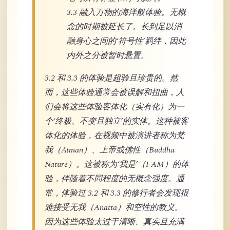
3.3 融入万物的海洋般体验。无概
念的时期被延长了。长到足以消
融身心之间的‘符号性’羁绊，因此
内外之分被暂时悬置。
3.2 和 3.3 的体验是超验且珍贵的。然
而，这些体验通常会被误解和扭曲，人
们会将这些体验客体化（实有化）为一
个‘终极、不变且独立’的实体。这种被客
体化的体验，在视频中被演讲者称为梵
我（Atman）、上帝或佛性（Buddha
Nature）。这被称为‘我是’（I AM）的体
验，伴随着不同程度的无概念强度。通
常，体验过 3.2 和 3.3 的修行者会发现很
难接受无我（Anatta）和空性的教义。
因为这些体验太过于清晰、真实且充满