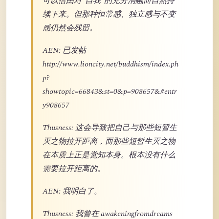
可以借由对“自我”的充分消融而自然持
续下来。但那种恒常感、独立感与不变
感仍然会残留。
AEN: 已发帖
http://www.lioncity.net/buddhism/index.ph
p?
showtopic=66843&st=0&p=908657&#entr
y908657
Thusness: 这会导致把自己与那些短暂生
灭之物拉开距离，而那些短暂生灭之物
在本质上正是觉知本身。根本没有什么
需要拉开距离的。
AEN: 我明白了。
Thusness: 我曾在 awakeningfromdreams