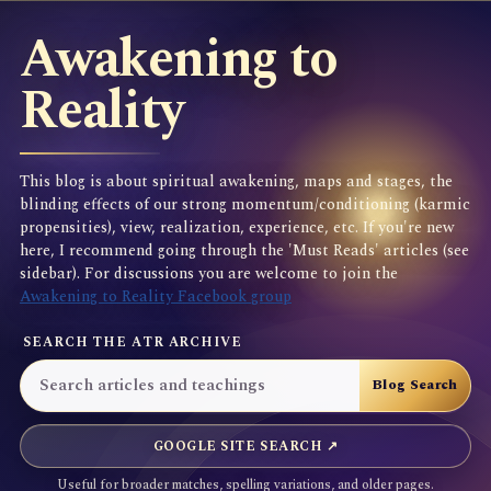
Awakening to
Reality
This blog is about spiritual awakening, maps and stages, the
blinding effects of our strong momentum/conditioning (karmic
propensities), view, realization, experience, etc. If you're new
here, I recommend going through the 'Must Reads' articles (see
sidebar). For discussions you are welcome to join the
Awakening to Reality Facebook group
SEARCH THE ATR ARCHIVE
GOOGLE SITE SEARCH ↗
Useful for broader matches, spelling variations, and older pages.