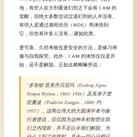
地，有些人在大剂量迷幻剂之下会有 I AM 的
觉醒，但绝大多数尝试过迷幻剂的人并没有。
有些人是通过濒死经历（NDE）而体悟到
它，但也有许多人没有……诸如此类。
更可靠、久经考验也更安全的方法，是修习禅
修与自我探究。此外，I AM 的体悟仅仅是开
始，还不是解脱。正如达赖喇嘛所说：
"多智钦·晋美丹贝尼玛（Dodrup Jigme
Tenpai Nyima，1865–1926）及其弟子楚
臣桑波（Tsultrim Zangpo，1884–约
1957），这两位伟大的大圆满学者与修
行者曾说，仅仅因为这种本初智慧在我
们之内现前，并不足以令我们解脱。为
什么？到了临终时，其余一切心识都已