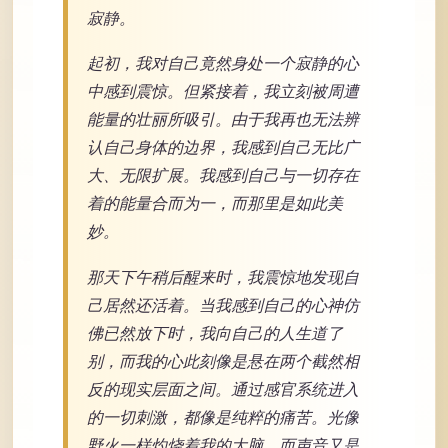
寂静。
起初，我对自己竟然身处一个寂静的心
中感到震惊。但紧接着，我立刻被周遭
能量的壮丽所吸引。由于我再也无法辨
认自己身体的边界，我感到自己无比广
大、无限扩展。我感到自己与一切存在
着的能量合而为一，而那里是如此美
妙。
那天下午稍后醒来时，我震惊地发现自
己居然还活着。当我感到自己的心神仿
佛已然放下时，我向自己的人生道了
别，而我的心此刻像是悬在两个截然相
反的现实层面之间。通过感官系统进入
的一切刺激，都像是纯粹的痛苦。光像
野火一样灼烧着我的大脑，而声音又是