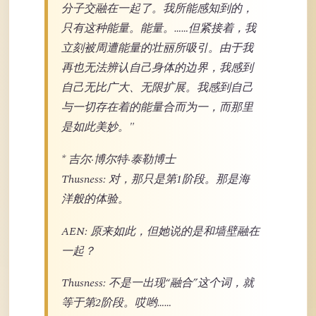
分子交融在一起了。我所能感知到的，
只有这种能量。能量。……但紧接着，我
立刻被周遭能量的壮丽所吸引。由于我
再也无法辨认自己身体的边界，我感到
自己无比广大、无限扩展。我感到自己
与一切存在着的能量合而为一，而那里
是如此美妙。"
* 吉尔·博尔特·泰勒博士
Thusness: 对，那只是第1阶段。那是海
洋般的体验。
AEN: 原来如此，但她说的是和墙壁融在
一起？
Thusness: 不是一出现“融合”这个词，就
等于第2阶段。哎哟……