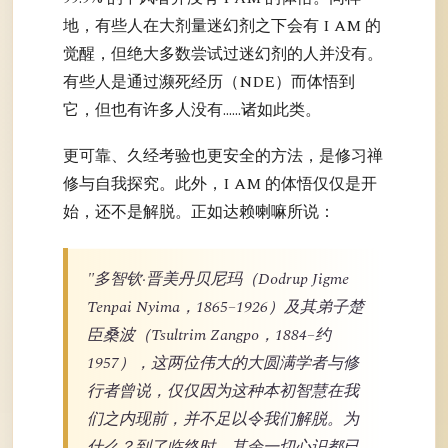
地，有些人在大剂量迷幻剂之下会有 I AM 的
觉醒，但绝大多数尝试过迷幻剂的人并没有。
有些人是通过濒死经历（NDE）而体悟到
它，但也有许多人没有……诸如此类。
更可靠、久经考验也更安全的方法，是修习禅
修与自我探究。此外，I AM 的体悟仅仅是开
始，还不是解脱。正如达赖喇嘛所说：
"多智钦·晋美丹贝尼玛（Dodrup Jigme
Tenpai Nyima，1865–1926）及其弟子楚
臣桑波（Tsultrim Zangpo，1884–约
1957），这两位伟大的大圆满学者与修
行者曾说，仅仅因为这种本初智慧在我
们之内现前，并不足以令我们解脱。为
什么？到了临终时，其余一切心识都已