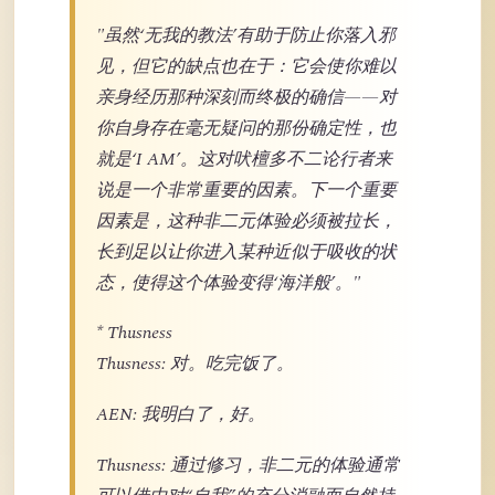
"虽然‘无我的教法’有助于防止你落入邪
见，但它的缺点也在于：它会使你难以
亲身经历那种深刻而终极的确信——对
你自身存在毫无疑问的那份确定性，也
就是‘I AM’。这对吠檀多不二论行者来
说是一个非常重要的因素。下一个重要
因素是，这种非二元体验必须被拉长，
长到足以让你进入某种近似于吸收的状
态，使得这个体验变得‘海洋般’。"
* Thusness
Thusness: 对。吃完饭了。
AEN: 我明白了，好。
Thusness: 通过修习，非二元的体验通常