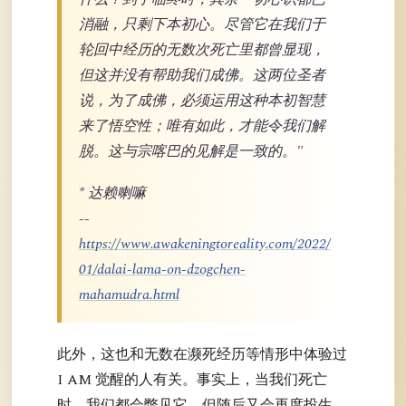
消融，只剩下本初心。尽管它在我们于
轮回中经历的无数次死亡里都曾显现，
但这并没有帮助我们成佛。这两位圣者
说，为了成佛，必须运用这种本初智慧
来了悟空性；唯有如此，才能令我们解
脱。这与宗喀巴的见解是一致的。"
* 达赖喇嘛
--
https://www.awakeningtoreality.com/2022/
01/dalai-lama-on-dzogchen-
mahamudra.html
此外，这也和无数在濒死经历等情形中体验过
I AM 觉醒的人有关。事实上，当我们死亡
时，我们都会瞥见它，但随后又会再度投生，