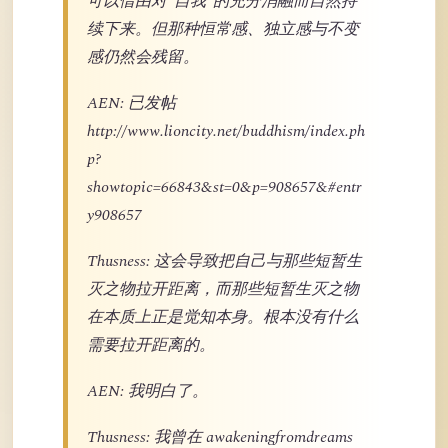
可以借由对“自我”的充分消融而自然持
续下来。但那种恒常感、独立感与不变
感仍然会残留。
AEN: 已发帖
http://www.lioncity.net/buddhism/index.ph
p?
showtopic=66843&st=0&p=908657&#entr
y908657
Thusness: 这会导致把自己与那些短暂生
灭之物拉开距离，而那些短暂生灭之物
在本质上正是觉知本身。根本没有什么
需要拉开距离的。
AEN: 我明白了。
Thusness: 我曾在 awakeningfromdreams