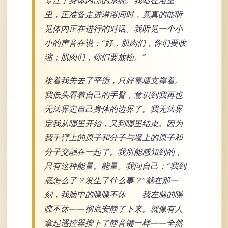
专注于身体内部的系统。我站在浴室
里，正准备走进淋浴间时，竟真的能听
见体内正在进行的对话。我听见一个小
小的声音在说：“好，肌肉们，你们要收
缩；肌肉们，你们要放松。”
接着我失去了平衡，只好靠墙支撑着。
我低头看着自己的手臂，意识到我再也
无法界定自己身体的边界了。我无法界
定我从哪里开始，又到哪里结束。因为
我手臂上的原子和分子与墙上的原子和
分子交融在一起了。我所能感知到的，
只有这种能量。能量。我问自己：“我到
底怎么了？发生了什么事？”就在那一
刻，我脑中的喋喋不休——我左脑的喋
喋不休——彻底安静了下来。就像有人
拿起遥控器按下了静音键一样——全然