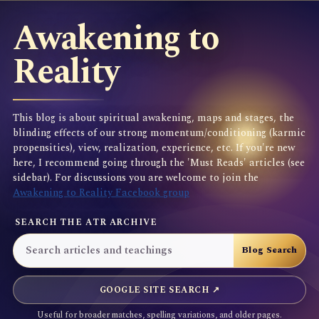
Awakening to
Reality
This blog is about spiritual awakening, maps and stages, the
blinding effects of our strong momentum/conditioning (karmic
propensities), view, realization, experience, etc. If you're new
here, I recommend going through the 'Must Reads' articles (see
sidebar). For discussions you are welcome to join the
Awakening to Reality Facebook group
SEARCH THE ATR ARCHIVE
GOOGLE SITE SEARCH ↗
Useful for broader matches, spelling variations, and older pages.