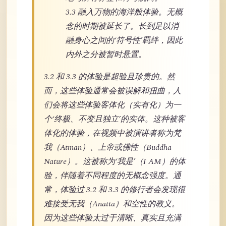
3.3 融入万物的海洋般体验。无概
念的时期被延长了。长到足以消
融身心之间的‘符号性’羁绊，因此
内外之分被暂时悬置。
3.2 和 3.3 的体验是超验且珍贵的。然
而，这些体验通常会被误解和扭曲，人
们会将这些体验客体化（实有化）为一
个‘终极、不变且独立’的实体。这种被客
体化的体验，在视频中被演讲者称为梵
我（Atman）、上帝或佛性（Buddha
Nature）。这被称为‘我是’（I AM）的体
验，伴随着不同程度的无概念强度。通
常，体验过 3.2 和 3.3 的修行者会发现很
难接受无我（Anatta）和空性的教义。
因为这些体验太过于清晰、真实且充满