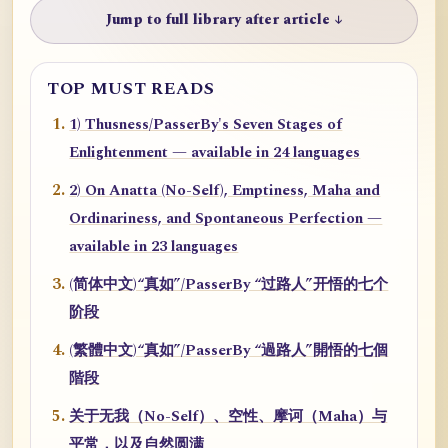
Jump to full library after article ↓
TOP MUST READS
1) Thusness/PasserBy's Seven Stages of
Enlightenment — available in 24 languages
2) On Anatta (No-Self), Emptiness, Maha and
Ordinariness, and Spontaneous Perfection —
available in 23 languages
(简体中文)“真如”/PasserBy “过路人”开悟的七个
阶段
(繁體中文)“真如”/PasserBy “過路人”開悟的七個
階段
关于无我（No-Self）、空性、摩诃（Maha）与
平常，以及自然圆满