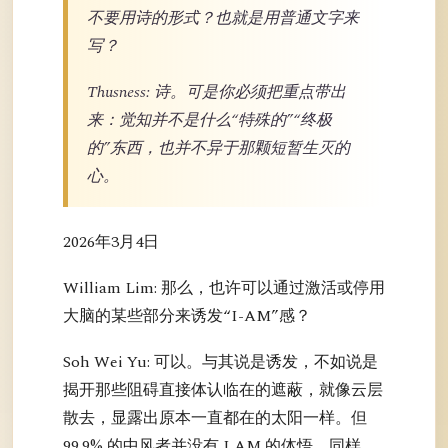
不要用诗的形式？也就是用普通文字来
写？
Thusness: 诗。可是你必须把重点带出
来：觉知并不是什么“特殊的”“终极
的”东西，也并不异于那颗短暂生灭的
心。
2026年3月4日
William Lim: 那么，也许可以通过激活或停用
大脑的某些部分来诱发“I-AM”感？
Soh Wei Yu: 可以。与其说是诱发，不如说是
揭开那些阻碍直接体认临在的遮蔽，就像云层
散去，显露出原本一直都在的太阳一样。但
99.9% 的中风者并没有 I AM 的体悟。同样