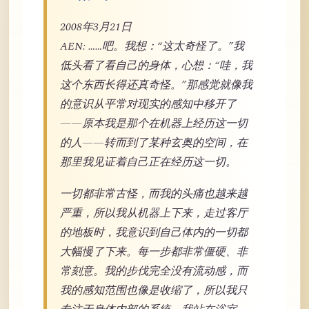
2008年3月21日
AEN: ……吧。我想：“这太奇怪了。”我
低头看了看自己的身体，心想：“哇，我
这个东西长得还真奇怪。”那感觉就像我
的意识从平常对现实的感知中移开了
——原本我是那个在机器上经历这一切
的人——转而到了某种玄奥的空间，在
那里我见证着自己正在经历这一切。
一切都非常古怪，而我的头痛也越来越
严重，所以我从机器上下来，走过客厅
的地板时，我意识到自己体内的一切都
大幅慢了下来。每一步都非常僵硬、非
常刻意。我的步伐完全没有流动感，而
我的感知范围也像是收缩了，所以我只