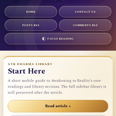
HOME
CONTACT US
POSTS RSS
COMMENTS RSS
FOCUS READING
ATR DHARMA LIBRARY
Start Here
A short mobile guide to Awakening to Reality's core
readings and library sections. The full sidebar library is
still preserved after the article.
Read article ↓