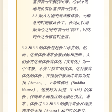
签和符号中解脱出来。心识不断
地与所有标签和符号脱离。
3.3 融入万物的海洋般体验。无概
念的时期被延长了。长到足以消
融身心之间的‘符号性’羁绊，因此
内外之分被暂时悬置。
3.2 和 3.3 的体验是超验且珍贵的。然
而，这些体验通常会被误解和扭曲，人
们会将这些体验客体化（实有化）为一
个‘终极、不变且独立’的实体。这种被客
体化的体验，在视频中被演讲者称为梵
我（Atman）、上帝或佛性（Buddha
Nature）。这被称为‘我是’（I AM）的体
验，伴随着不同程度的无概念强度。通
常，体验过 3.2 和 3.3 的修行者会发现很
难接受无我（Anatta）和空性的教义。