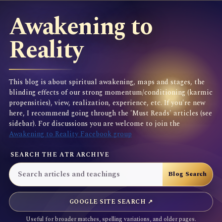
Awakening to
Reality
This blog is about spiritual awakening, maps and stages, the
blinding effects of our strong momentum/conditioning (karmic
propensities), view, realization, experience, etc. If you're new
here, I recommend going through the 'Must Reads' articles (see
sidebar). For discussions you are welcome to join the
Awakening to Reality Facebook group
SEARCH THE ATR ARCHIVE
GOOGLE SITE SEARCH ↗
Useful for broader matches, spelling variations, and older pages.