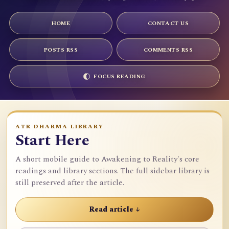
HOME
CONTACT US
POSTS RSS
COMMENTS RSS
FOCUS READING
ATR DHARMA LIBRARY
Start Here
A short mobile guide to Awakening to Reality's core
readings and library sections. The full sidebar library is
still preserved after the article.
Read article ↓