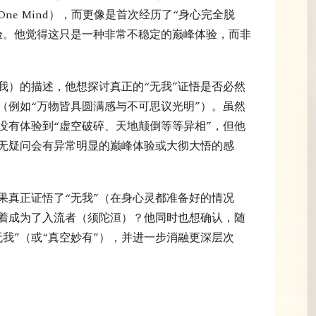
ne Mind），而更像是首次经历了“身心完全脱
体验。他觉得这只是一种非常不稳定的巅峰体验，而非
我）的描述，他想探讨真正的“无我”证悟是否必然
（例如“万物皆具圆满感与不可思议光明”）。虽然
没有体验到“虚空破碎、天地颠倒等等异相”，但他
毫无疑问会有异常明显的巅峰体验或大彻大悟的感
果真正证悟了“无我”（在身心灵都准备好的情况
着成为了入流者（须陀洹）？他同时也想确认，随
我”（或“真空妙有”），并进一步消融更深层次