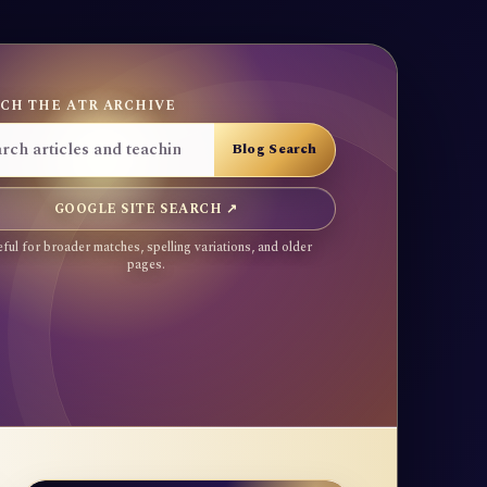
CH THE ATR ARCHIVE
GOOGLE SITE SEARCH ↗
ful for broader matches, spelling variations, and older
pages.