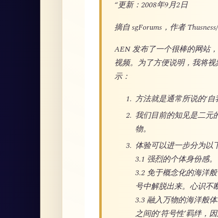
“更新：2008年9月2日
摘自 sgForums，作者 Thusness/
AEN 发布了一个很棒的网
视频。为了方便说明，我将视
示：
方法就是通常所说的‘自我探究’
我们目前的知见是二元
物。
体验可以进一步分为以
3.1 强烈的个体身份感。
3.2 免于概念化的海
号中解脱出来。心识不
3.3 融入万物的海洋
之间的‘符号性’羁绊，