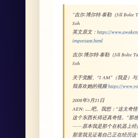
"吉尔·博尔特·泰勒（Jill Bo
Soh
英文原文：
https://www.awakeni
important.html
吉尔·博尔特·泰勒（Jill Bol
Soh
关于觉醒、“I AM”（我是）
我喜欢她的视频
https://www.
2008年3月21日
AEN: ……吧。我想：“这太
这个东西长得还真奇怪。”那
——原本我是那个在机器上经
那里我见证着自己正在经历这