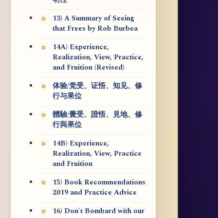
13) A Summary of Seeing
that Frees by Rob Burbea
14A) Experience,
Realization, View, Practice,
and Fruition (Revised)
体验/觉受、证悟、知见、修
行与果位
體驗/覺受、證悟、見地、修
行與果位
14B) Experience,
Realization, View, Practice
and Fruition
15) Book Recommendations
2019 and Practice Advice
16) Don't Bombard with our