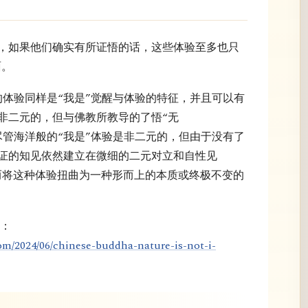
”，如果他们确实有所证悟的话，这些体验至多也只
面。
c）的体验同样是“我是”觉醒与体验的特征，并且可以有
非二元的，但与佛教所教导的了悟“无
。尽管海洋般的“我是”体验是非二元的，但由于没有了
证的知见依然建立在微细的二元对立和自性见
）之上，从而将这种体验扭曲为一种形而上的本质或终极不变的
的：
om/2024/06/chinese-buddha-nature-is-not-i-