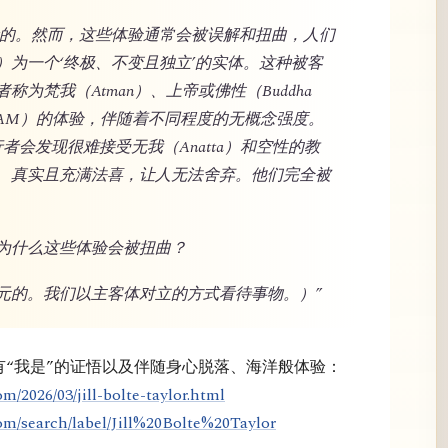
验且珍贵的。然而，这些体验通常会被误解和扭曲，人们
）为一个‘终极、不变且独立’的实体。这种被客
为梵我（Atman）、上帝或佛性（Buddha
’（I AM）的体验，伴随着不同程度的无概念强度。
的修行者会发现很难接受无我（Anatta）和空性的教
、真实且充满法喜，让人无法舍弃。他们完全被
为什么这些体验会被扭曲？
元的。我们以主客体对立的方式看待事物。）”
拥有“我是”的证悟以及伴随身心脱落、海洋般体验：
m/2026/03/jill-bolte-taylor.html
om/search/label/Jill%20Bolte%20Taylor