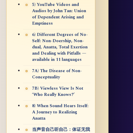
5) YouTube Videos and
Audios by John Tan: Union
of Dependent Arising and
Emptiness
6) Different Degrees of No-
Self: Non-Doership, Non-
dual, Anatta, Total Exertion
and Dealing with Pitfalls —
available in 11 languages
7A) The Disease of Non-
Conceptuality
7B) Viewless View Is Not
‘Who Really Knows?’
8) When Sound Hears Itself:
A Journey to Realizing
Anatta
当声音自己听自己：体证无我