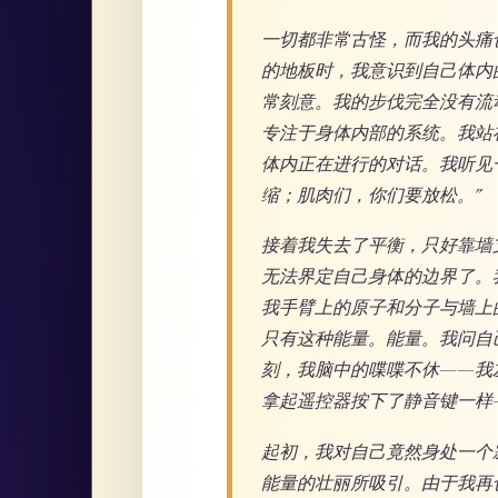
一切都非常古怪，而我的头痛
的地板时，我意识到自己体内
常刻意。我的步伐完全没有流
专注于身体内部的系统。我站
体内正在进行的对话。我听见
缩；肌肉们，你们要放松。”
接着我失去了平衡，只好靠墙
无法界定自己身体的边界了。
我手臂上的原子和分子与墙上
只有这种能量。能量。我问自
刻，我脑中的喋喋不休——我
拿起遥控器按下了静音键一样
起初，我对自己竟然身处一个
能量的壮丽所吸引。由于我再