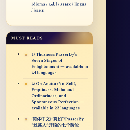
Idioma / اللغة / язык / lingua
/ језик
MUST READS
1) Thusness/PasserBy's
Seven Stages of
Enlightenment — available in
24 languages
2) On Anatta (No-Self),
Emptiness, Maha and
Ordinariness, and
Spontaneous Perfection —
available in 23 languages
(简体中文)“真如”/PasserBy
“过路人”开悟的七个阶段