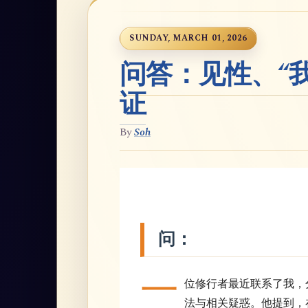
SUNDAY, MARCH 01, 2026
问答：见性、“
证
By
Soh
问：
一
位修行者最近联系了我，分
法与相关疑惑。他提到，