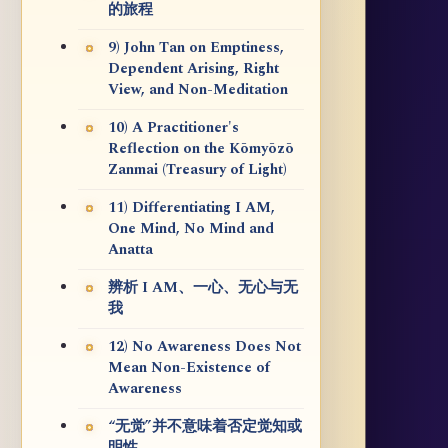
的旅程
9) John Tan on Emptiness,
Dependent Arising, Right
View, and Non-Meditation
10) A Practitioner's
Reflection on the Kōmyōzō
Zanmai (Treasury of Light)
11) Differentiating I AM,
One Mind, No Mind and
Anatta
辨析 I AM、一心、无心与无
我
12) No Awareness Does Not
Mean Non-Existence of
Awareness
“无觉”并不意味着否定觉知或
明性