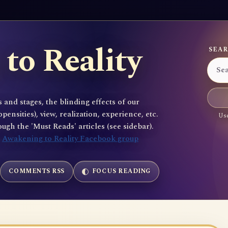
to Reality
SEAR
 and stages, the blinding effects of our
sities), view, realization, experience, etc.
Use
gh the 'Must Reads' articles (see sidebar).
e
Awakening to Reality Facebook group
COMMENTS RSS
FOCUS READING