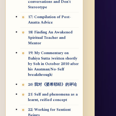
conversations and Don't
Stereotype
17) Compilation of Post-
Anatta Advice
18) Finding An Awakened
Spiritual Teacher and
Mentor
19) My Commentary on
Bahiya Sutta (written shortly
by Soh in October 2010 after
his Anatman/No-Self
breakthrough)
20) 我对《婆希耶经》的评论
21) Self and phenomena as a
learnt, reified concept
22) Working for Sentient
Beings