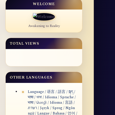
WELCOME
Awakening to Reality
TOTAL VIEWS
OTHER LANGUAGES
Language / 语言 / 語言 / སྐད /
भाषा / ভাষা / Idioma / Sprache /
भाषा / மொழி / Idioma / 言語 /
ภาษา / Język / Sprog / Ngôn
ngữ / Langue / Bahasa / 언어 /