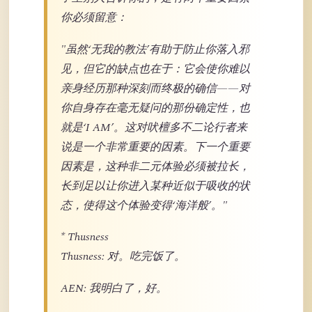
你必须留意：
"虽然‘无我的教法’有助于防止你落入邪
见，但它的缺点也在于：它会使你难以
亲身经历那种深刻而终极的确信——对
你自身存在毫无疑问的那份确定性，也
就是‘I AM’。这对吠檀多不二论行者来
说是一个非常重要的因素。下一个重要
因素是，这种非二元体验必须被拉长，
长到足以让你进入某种近似于吸收的状
态，使得这个体验变得‘海洋般’。"
* Thusness
Thusness: 对。吃完饭了。
AEN: 我明白了，好。