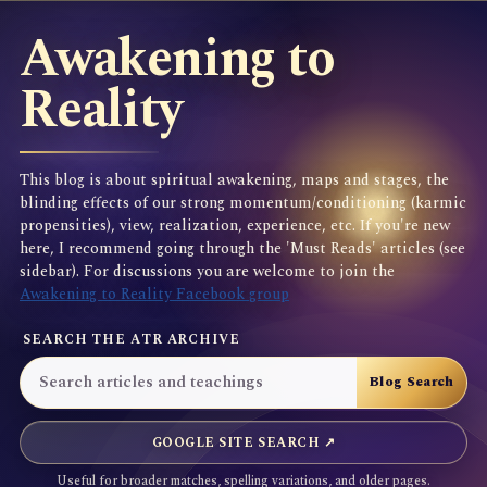
Awakening to
Reality
This blog is about spiritual awakening, maps and stages, the
blinding effects of our strong momentum/conditioning (karmic
propensities), view, realization, experience, etc. If you're new
here, I recommend going through the 'Must Reads' articles (see
sidebar). For discussions you are welcome to join the
Awakening to Reality Facebook group
SEARCH THE ATR ARCHIVE
GOOGLE SITE SEARCH ↗
Useful for broader matches, spelling variations, and older pages.