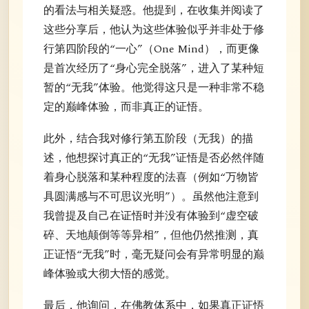
的看法与相关疑惑。他提到，在收集并阅读了
这些分享后，他认为这些体验似乎并非处于修
行第四阶段的“一心”（One Mind），而更像
是首次经历了“身心完全脱落”，进入了某种短
暂的“无我”体验。他觉得这只是一种非常不稳
定的巅峰体验，而非真正的证悟。
此外，结合我对修行第五阶段（无我）的描
述，他想探讨真正的“无我”证悟是否必然伴随
着身心脱落和某种程度的法喜（例如“万物皆
具圆满感与不可思议光明”）。虽然他注意到
我曾提及自己在证悟时并没有体验到“虚空破
碎、天地颠倒等等异相”，但他仍然推测，真
正证悟“无我”时，毫无疑问会有异常明显的巅
峰体验或大彻大悟的感觉。
最后，他询问，在佛教体系中，如果真正证悟