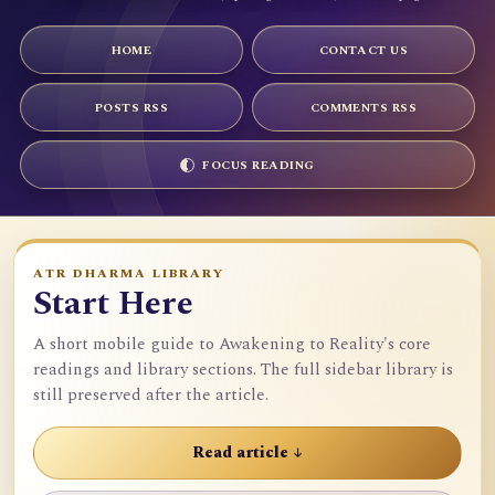
HOME
CONTACT US
POSTS RSS
COMMENTS RSS
FOCUS READING
ATR DHARMA LIBRARY
Start Here
A short mobile guide to Awakening to Reality's core
readings and library sections. The full sidebar library is
still preserved after the article.
Read article ↓