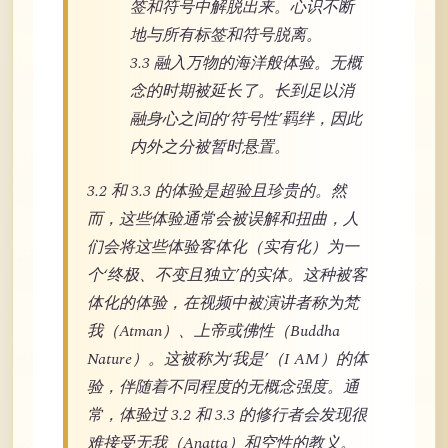
签和符号中解脱出来。心识不断
地与所有标签和符号脱离。
3.3 融入万物的海洋般体验。无概
念的时期被延长了。长到足以消
融身心之间的‘符号性’羁绊，因此
内外之分被暂时悬置。
3.2 和 3.3 的体验是超验且珍贵的。然
而，这些体验通常会被误解和扭曲，人
们会将这些体验客体化（实有化）为一
个‘终极、不变且独立’的实体。这种被客
体化的体验，在视频中被演讲者称为梵
我（Atman）、上帝或佛性（Buddha
Nature）。这被称为‘我是’（I AM）的体
验，伴随着不同程度的无概念强度。通
常，体验过 3.2 和 3.3 的修行者会发现很
难接受无我（Anatta）和空性的教义。