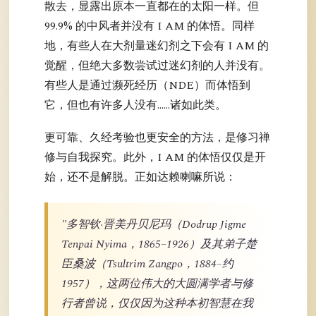
散去，显露出原本一直都在的太阳一样。但
99.9% 的中风者并没有 I AM 的体悟。同样
地，有些人在大剂量迷幻剂之下会有 I AM 的
觉醒，但绝大多数尝试过迷幻剂的人并没有。
有些人是通过濒死经历（NDE）而体悟到
它，但也有许多人没有……诸如此类。
更可靠、久经考验也更安全的方法，是修习禅
修与自我探究。此外，I AM 的体悟仅仅是开
始，还不是解脱。正如达赖喇嘛所说：
"多智钦·晋美丹贝尼玛（Dodrup Jigme
Tenpai Nyima，1865–1926）及其弟子楚
臣桑波（Tsultrim Zangpo，1884–约
1957），这两位伟大的大圆满学者与修
行者曾说，仅仅因为这种本初智慧在我