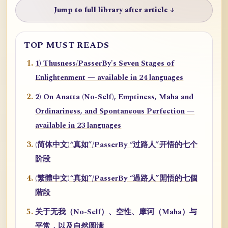
Jump to full library after article ↓
TOP MUST READS
1) Thusness/PasserBy's Seven Stages of
Enlightenment — available in 24 languages
2) On Anatta (No-Self), Emptiness, Maha and
Ordinariness, and Spontaneous Perfection —
available in 23 languages
(简体中文)“真如”/PasserBy “过路人”开悟的七个
阶段
(繁體中文)“真如”/PasserBy “過路人”開悟的七個
階段
关于无我（No-Self）、空性、摩诃（Maha）与
平常，以及自然圆满