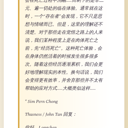
会在死亡过程中消融……而剩下的是非二
元、遍一切处的临在体验。通常就在这
时，一个“存在者”会发现，它不只是思
想与情绪而已。但是，这里的理解还不
清楚。对于那些走在觉悟之路上的人来
说，我们某种程度上是在肉体死亡之
前，先“经历死亡”。这种死亡体验，会
在身体仍然活着的时候发生很多很多
次。随着这些经历逐渐累积，我们会更
好地理解现实的本性。换句话说，我们
会变得更有效率，并舍弃那些并不太有
帮助的应对方式……大概类似这样……
* Sim Pern Chong
Thusness / John Tan 回复：
你好，Longchen，