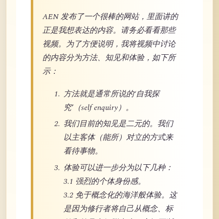
AEN 发布了一个很棒的网站，里面讲的
正是我想表达的内容。请务必看看那些
视频。为了方便说明，我将视频中讨论
的内容分为方法、知见和体验，如下所
示：
方法就是通常所说的‘自我探
究’（self enquiry）。
我们目前的知见是二元的。我们
以主客体（能所）对立的方式来
看待事物。
体验可以进一步分为以下几种：
3.1 强烈的个体身份感。
3.2 免于概念化的海洋般体验。这
是因为修行者将自己从概念、标