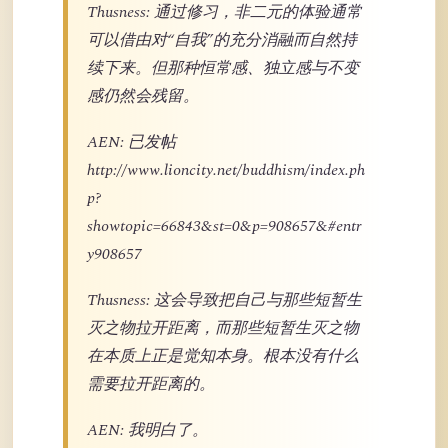
Thusness: 通过修习，非二元的体验通常
可以借由对“自我”的充分消融而自然持
续下来。但那种恒常感、独立感与不变
感仍然会残留。
AEN: 已发帖
http://www.lioncity.net/buddhism/index.ph
p?
showtopic=66843&st=0&p=908657&#entr
y908657
Thusness: 这会导致把自己与那些短暂生
灭之物拉开距离，而那些短暂生灭之物
在本质上正是觉知本身。根本没有什么
需要拉开距离的。
AEN: 我明白了。