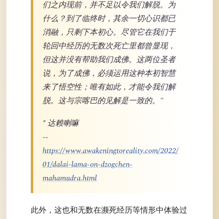
们之内现前，并不足以令我们解脱。为
什么？到了临终时，其余一切心识都已
消融，只剩下本初心。尽管它在我们于
轮回中经历的无数次死亡里都曾显现，
但这并没有帮助我们成佛。这两位圣者
说，为了成佛，必须运用这种本初智慧
来了悟空性；唯有如此，才能令我们解
脱。这与宗喀巴的见解是一致的。"
* 达赖喇嘛
--
https://www.awakeningtoreality.com/2022/
01/dalai-lama-on-dzogchen-
mahamudra.html
此外，这也和无数在濒死经历等情形中体验过