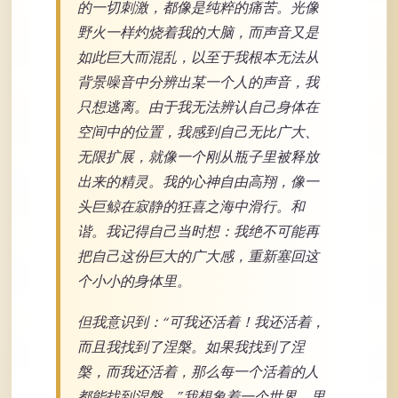
的一切刺激，都像是纯粹的痛苦。光像
野火一样灼烧着我的大脑，而声音又是
如此巨大而混乱，以至于我根本无法从
背景噪音中分辨出某一个人的声音，我
只想逃离。由于我无法辨认自己身体在
空间中的位置，我感到自己无比广大、
无限扩展，就像一个刚从瓶子里被释放
出来的精灵。我的心神自由高翔，像一
头巨鲸在寂静的狂喜之海中滑行。和
谐。我记得自己当时想：我绝不可能再
把自己这份巨大的广大感，重新塞回这
个小小的身体里。
但我意识到：“可我还活着！我还活着，
而且我找到了涅槃。如果我找到了涅
槃，而我还活着，那么每一个活着的人
都能找到涅槃。”我想象着一个世界，里