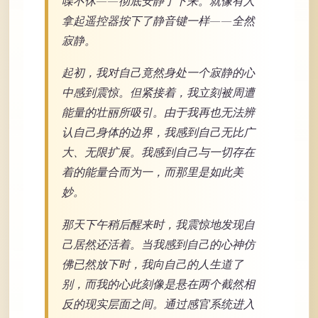
喋不休——彻底安静了下来。就像有人
拿起遥控器按下了静音键一样——全然
寂静。
起初，我对自己竟然身处一个寂静的心
中感到震惊。但紧接着，我立刻被周遭
能量的壮丽所吸引。由于我再也无法辨
认自己身体的边界，我感到自己无比广
大、无限扩展。我感到自己与一切存在
着的能量合而为一，而那里是如此美
妙。
那天下午稍后醒来时，我震惊地发现自
己居然还活着。当我感到自己的心神仿
佛已然放下时，我向自己的人生道了
别，而我的心此刻像是悬在两个截然相
反的现实层面之间。通过感官系统进入