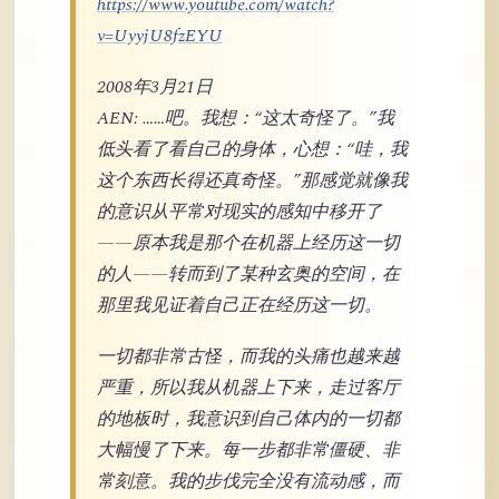
https://www.youtube.com/watch?
v=UyyjU8fzEYU
2008年3月21日
AEN: ……吧。我想：“这太奇怪了。”我
低头看了看自己的身体，心想：“哇，我
这个东西长得还真奇怪。”那感觉就像我
的意识从平常对现实的感知中移开了
——原本我是那个在机器上经历这一切
的人——转而到了某种玄奥的空间，在
那里我见证着自己正在经历这一切。
一切都非常古怪，而我的头痛也越来越
严重，所以我从机器上下来，走过客厅
的地板时，我意识到自己体内的一切都
大幅慢了下来。每一步都非常僵硬、非
常刻意。我的步伐完全没有流动感，而