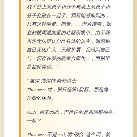
我手臂上的原子和分子与墙上的原子和
分子交融在一起了。我所能感知到的，
只有这种能量。能量。……但紧接着，我
立刻被周遭能量的壮丽所吸引。由于我
再也无法辨认自己身体的边界，我感到
自己无比广大、无限扩展。我感到自己
与一切存在着的能量合而为一，而那里
是如此美妙。"
* 吉尔·博尔特·泰勒博士
Thusness: 对，那只是第1阶段。那是海
洋般的体验。
AEN: 原来如此，但她说的是和墙壁融在
一起？
Thusness: 不是一出现“融合”这个词，就