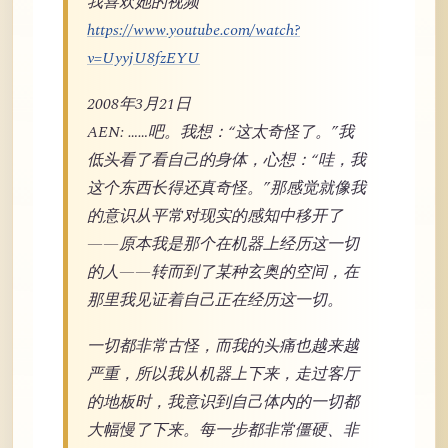
我喜欢她的视频
https://www.youtube.com/watch?
v=UyyjU8fzEYU
2008年3月21日
AEN: ……吧。我想：“这太奇怪了。”我
低头看了看自己的身体，心想：“哇，我
这个东西长得还真奇怪。”那感觉就像我
的意识从平常对现实的感知中移开了
——原本我是那个在机器上经历这一切
的人——转而到了某种玄奥的空间，在
那里我见证着自己正在经历这一切。
一切都非常古怪，而我的头痛也越来越
严重，所以我从机器上下来，走过客厅
的地板时，我意识到自己体内的一切都
大幅慢了下来。每一步都非常僵硬、非