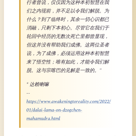
行者曾说，仅仅因为这种本初智慧在我
们之内现前，并不足以令我们解脱。为
什么？到了临终时，其余一切心识都已
消融，只剩下本初心。尽管它在我们于
轮回中经历的无数次死亡里都曾显现，
但这并没有帮助我们成佛。这两位圣者
说，为了成佛，必须运用这种本初智慧
来了悟空性；唯有如此，才能令我们解
脱。这与宗喀巴的见解是一致的。"
* 达赖喇嘛
--
https://www.awakeningtoreality.com/2022/
01/dalai-lama-on-dzogchen-
mahamudra.html