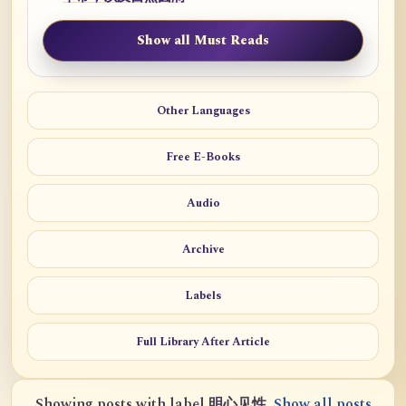
Show all Must Reads
Other Languages
Free E-Books
Audio
Archive
Labels
Full Library After Article
Showing posts with label
明心见性
.
Show all posts