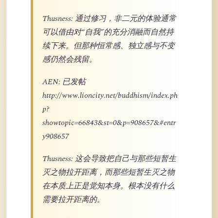
Thusness: 通过修习，非二元的体验通常
可以借由对“自我”的充分消融而自然持
续下来。但那种恒常感、独立感与不变
感仍然会残留。
AEN: 已发帖
http://www.lioncity.net/buddhism/index.ph
p?
showtopic=66843&st=0&p=908657&#entr
y908657
Thusness: 这会导致把自己与那些短暂生
灭之物拉开距离，而那些短暂生灭之物
在本质上正是觉知本身。根本没有什么
需要拉开距离的。