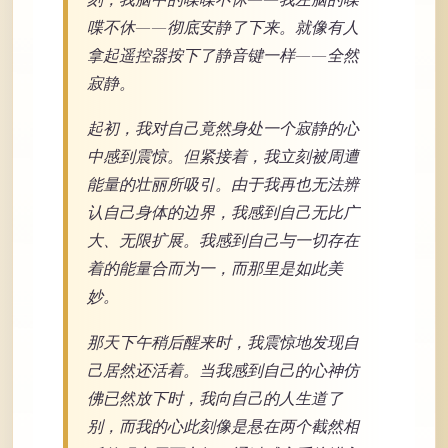
喋不休——彻底安静了下来。就像有人
拿起遥控器按下了静音键一样——全然
寂静。
起初，我对自己竟然身处一个寂静的心
中感到震惊。但紧接着，我立刻被周遭
能量的壮丽所吸引。由于我再也无法辨
认自己身体的边界，我感到自己无比广
大、无限扩展。我感到自己与一切存在
着的能量合而为一，而那里是如此美
妙。
那天下午稍后醒来时，我震惊地发现自
己居然还活着。当我感到自己的心神仿
佛已然放下时，我向自己的人生道了
别，而我的心此刻像是悬在两个截然相