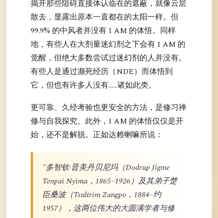
揭开那些阻碍直接体认临在的遮蔽，就像云层
散去，显露出原本一直都在的太阳一样。但
99.9% 的中风者并没有 I AM 的体悟。同样
地，有些人在大剂量迷幻剂之下会有 I AM 的
觉醒，但绝大多数尝试过迷幻剂的人并没有。
有些人是通过濒死经历（NDE）而体悟到
它，但也有许多人没有……诸如此类。
更可靠、久经考验也更安全的方法，是修习禅
修与自我探究。此外，I AM 的体悟仅仅是开
始，还不是解脱。正如达赖喇嘛所说：
"多智钦·晋美丹贝尼玛（Dodrup Jigme
Tenpai Nyima，1865–1926）及其弟子楚
臣桑波（Tsultrim Zangpo，1884–约
1957），这两位伟大的大圆满学者与修