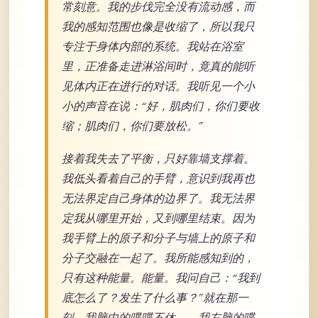
常刻意。我的步伐完全没有流动感，而
我的感知范围也像是收缩了，所以我只
专注于身体内部的系统。我站在浴室
里，正准备走进淋浴间时，竟真的能听
见体内正在进行的对话。我听见一个小
小的声音在说：“好，肌肉们，你们要收
缩；肌肉们，你们要放松。”
接着我失去了平衡，只好靠墙支撑着。
我低头看着自己的手臂，意识到我再也
无法界定自己身体的边界了。我无法界
定我从哪里开始，又到哪里结束。因为
我手臂上的原子和分子与墙上的原子和
分子交融在一起了。我所能感知到的，
只有这种能量。能量。我问自己：“我到
底怎么了？发生了什么事？”就在那一
刻，我脑中的喋喋不休——我左脑的喋