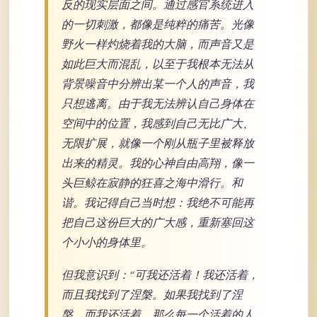
反的现实层面之间。通过感官系统进入
的一切刺激，都像是纯粹的痛苦。光像
野火一样灼烧着我的大脑，而声音又是
如此巨大而混乱，以至于我根本无法从
背景噪音中分辨出某一个人的声音，我
只想逃离。由于我无法辨认自己身体在
空间中的位置，我感到自己无比广大、
无限扩展，就像一个刚从瓶子里被释放
出来的精灵。我的心神自由高翔，像一
头巨鲸在寂静的狂喜之海中滑行。和
谐。我记得自己当时想：我绝不可能再
把自己这份巨大的广大感，重新塞回这
个小小的身体里。
但我意识到：“可我还活着！我还活着，
而且我找到了涅槃。如果我找到了涅
槃，而我还活着，那么每一个活着的人