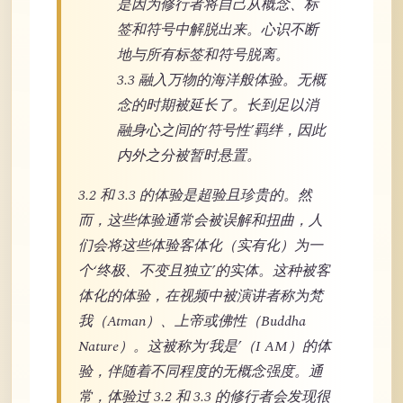
是因为修行者将自己从概念、标
签和符号中解脱出来。心识不断
地与所有标签和符号脱离。
3.3 融入万物的海洋般体验。无概
念的时期被延长了。长到足以消
融身心之间的‘符号性’羁绊，因此
内外之分被暂时悬置。
3.2 和 3.3 的体验是超验且珍贵的。然
而，这些体验通常会被误解和扭曲，人
们会将这些体验客体化（实有化）为一
个‘终极、不变且独立’的实体。这种被客
体化的体验，在视频中被演讲者称为梵
我（Atman）、上帝或佛性（Buddha
Nature）。这被称为‘我是’（I AM）的体
验，伴随着不同程度的无概念强度。通
常，体验过 3.2 和 3.3 的修行者会发现很