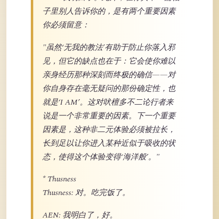
子里别人告诉你的，是有两个重要因素
你必须留意：
"虽然‘无我的教法’有助于防止你落入邪
见，但它的缺点也在于：它会使你难以
亲身经历那种深刻而终极的确信——对
你自身存在毫无疑问的那份确定性，也
就是‘I AM’。这对吠檀多不二论行者来
说是一个非常重要的因素。下一个重要
因素是，这种非二元体验必须被拉长，
长到足以让你进入某种近似于吸收的状
态，使得这个体验变得‘海洋般’。"
* Thusness
Thusness: 对。吃完饭了。
AEN: 我明白了，好。