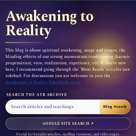
Awakening to
Reality
This blog is about spiritual awakening, maps and stages, the
blinding effects of our strong momentum/conditioning (karmic
propensities), view, realization, experience, etc. If you're new
here, I recommend going through the 'Must Reads' articles (see
sidebar). For discussions you are welcome to join the
Awakening to Reality Facebook group
SEARCH THE ATR ARCHIVE
GOOGLE SITE SEARCH ↗
Useful for broader matches, spelling variations, and older pages.