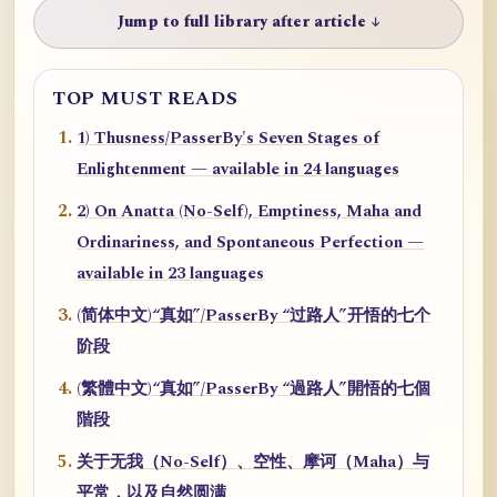
Jump to full library after article ↓
TOP MUST READS
1) Thusness/PasserBy's Seven Stages of
Enlightenment — available in 24 languages
2) On Anatta (No-Self), Emptiness, Maha and
Ordinariness, and Spontaneous Perfection —
available in 23 languages
(简体中文)“真如”/PasserBy “过路人”开悟的七个
阶段
(繁體中文)“真如”/PasserBy “過路人”開悟的七個
階段
关于无我（No-Self）、空性、摩诃（Maha）与
平常，以及自然圆满