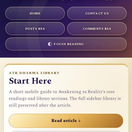
HOME
CONTACT US
POSTS RSS
COMMENTS RSS
FOCUS READING
ATR DHARMA LIBRARY
Start Here
A short mobile guide to Awakening to Reality's core
readings and library sections. The full sidebar library is
still preserved after the article.
Read article ↓