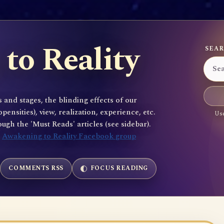
to Reality
SEAR
 and stages, the blinding effects of our
sities), view, realization, experience, etc.
Use
gh the 'Must Reads' articles (see sidebar).
e
Awakening to Reality Facebook group
COMMENTS RSS
FOCUS READING