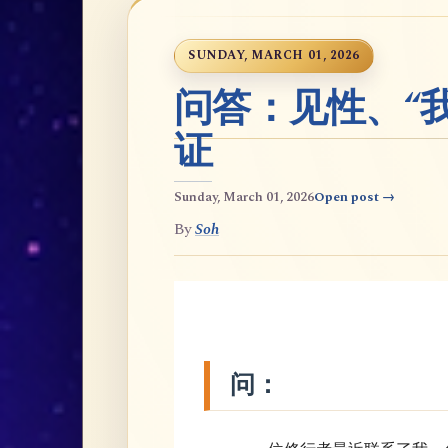
SUNDAY, MARCH 01, 2026
问答：见性、“
证
Sunday, March 01, 2026
Open post →
By
Soh
问：