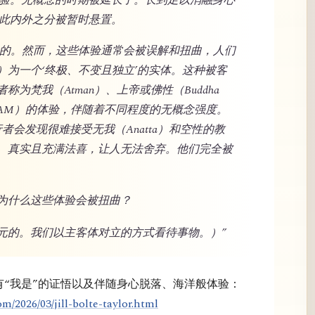
因此内外之分被暂时悬置。
验且珍贵的。然而，这些体验通常会被误解和扭曲，人们
）为一个‘终极、不变且独立’的实体。这种被客
为梵我（Atman）、上帝或佛性（Buddha
’（I AM）的体验，伴随着不同程度的无概念强度。
的修行者会发现很难接受无我（Anatta）和空性的教
、真实且充满法喜，让人无法舍弃。他们完全被
为什么这些体验会被扭曲？
元的。我们以主客体对立的方式看待事物。）”
拥有“我是”的证悟以及伴随身心脱落、海洋般体验：
m/2026/03/jill-bolte-taylor.html