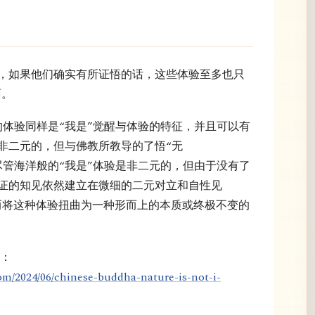
”，如果他们确实有所证悟的话，这些体验至多也只
面。
c）的体验同样是“我是”觉醒与体验的特征，并且可以有
非二元的，但与佛教所教导的了悟“无
。尽管海洋般的“我是”体验是非二元的，但由于没有了
证的知见依然建立在微细的二元对立和自性见
）之上，从而将这种体验扭曲为一种形而上的本质或终极不变的
的：
om/2024/06/chinese-buddha-nature-is-not-i-