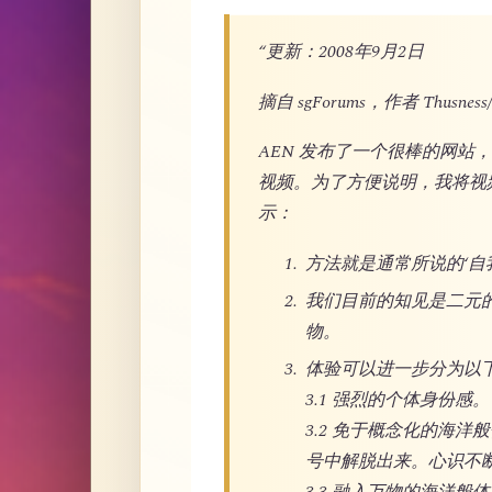
“更新：2008年9月2日
摘自 sgForums，作者 Thusness/
AEN 发布了一个很棒的网
视频。为了方便说明，我将视
示：
方法就是通常所说的‘自我探究’
我们目前的知见是二元
物。
体验可以进一步分为以
3.1 强烈的个体身份感。
3.2 免于概念化的海
号中解脱出来。心识不
3.3 融入万物的海洋