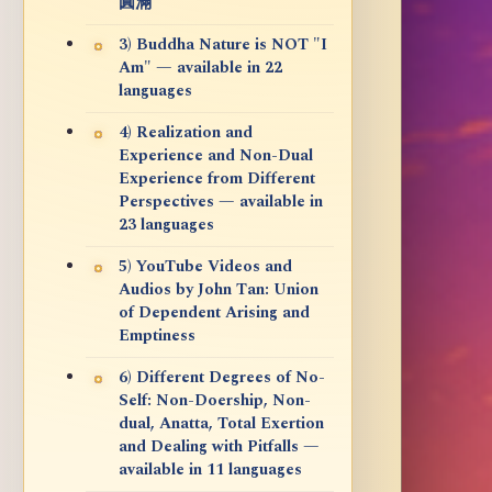
圓滿
3) Buddha Nature is NOT "I
Am" — available in 22
languages
4) Realization and
Experience and Non-Dual
Experience from Different
Perspectives — available in
23 languages
5) YouTube Videos and
Audios by John Tan: Union
of Dependent Arising and
Emptiness
6) Different Degrees of No-
Self: Non-Doership, Non-
dual, Anatta, Total Exertion
and Dealing with Pitfalls —
available in 11 languages