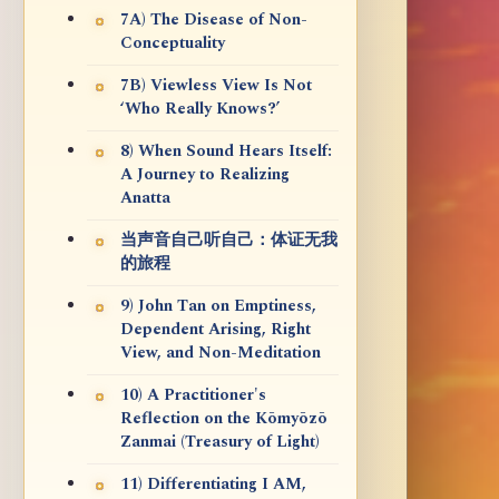
7A) The Disease of Non-
Conceptuality
7B) Viewless View Is Not
‘Who Really Knows?’
8) When Sound Hears Itself:
A Journey to Realizing
Anatta
当声音自己听自己：体证无我
的旅程
9) John Tan on Emptiness,
Dependent Arising, Right
View, and Non-Meditation
10) A Practitioner's
Reflection on the Kōmyōzō
Zanmai (Treasury of Light)
11) Differentiating I AM,