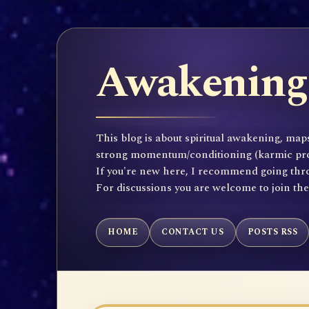
Awakening 
This blog is about spiritual awakening, maps
strong momentum/conditioning (karmic propen
If you're new here, I recommend going throu
For discussions you are welcome to join th
HOME
CONTACT US
POSTS RSS