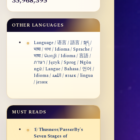
35,968,395
OTHER LANGUAGES
Language / 语言 / 語言 / སྐད /
भाषा / ভাষা / Idioma / Sprache /
भाषा / மொழி / Idioma / 言語 /
ภาษา / Język / Sprog / Ngôn
ngữ / Langue / Bahasa / 언어 /
Idioma / اللغة / язык / lingua
/ језик
MUST READS
1) Thusness/PasserBy's
Seven Stages of