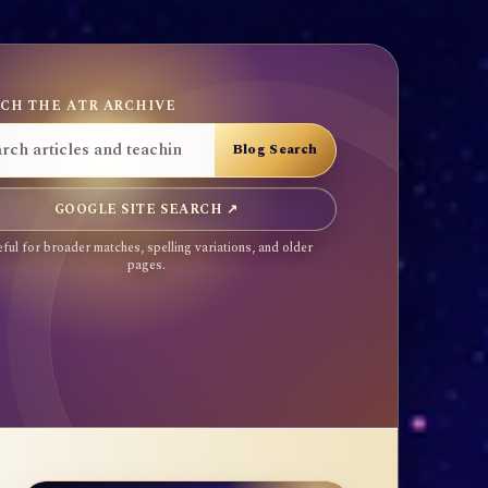
CH THE ATR ARCHIVE
GOOGLE SITE SEARCH ↗
ful for broader matches, spelling variations, and older
pages.