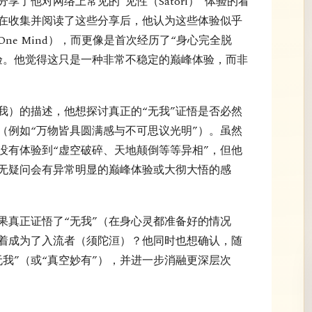
享了他对网络上常见的“见性（Satori）”体验的看
在收集并阅读了这些分享后，他认为这些体验似乎
ne Mind），而更像是首次经历了“身心完全脱
体验。他觉得这只是一种非常不稳定的巅峰体验，而非
我）的描述，他想探讨真正的“无我”证悟是否必然
（例如“万物皆具圆满感与不可思议光明”）。虽然
没有体验到“虚空破碎、天地颠倒等等异相”，但他
毫无疑问会有异常明显的巅峰体验或大彻大悟的感
果真正证悟了“无我”（在身心灵都准备好的情况
着成为了入流者（须陀洹）？他同时也想确认，随
我”（或“真空妙有”），并进一步消融更深层次