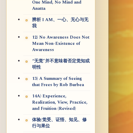
One Mind, No Mind and
Anatta
辨析 I AM、一心、无心与无
我
12) No Awareness Does Not
Mean Non-Existence of
Awareness
“无觉”并不意味着否定觉知或
明性
13) A Summary of Seeing
that Frees by Rob Burbea
14A) Experience,
Realization, View, Practice,
and Fruition (Revised)
体验/觉受、证悟、知见、修
行与果位