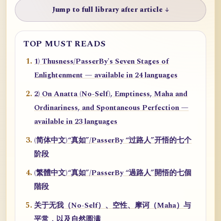
Jump to full library after article ↓
TOP MUST READS
1) Thusness/PasserBy's Seven Stages of
Enlightenment — available in 24 languages
2) On Anatta (No-Self), Emptiness, Maha and
Ordinariness, and Spontaneous Perfection —
available in 23 languages
(简体中文)“真如”/PasserBy “过路人”开悟的七个
阶段
(繁體中文)“真如”/PasserBy “過路人”開悟的七個
階段
关于无我（No-Self）、空性、摩诃（Maha）与
平常，以及自然圆满