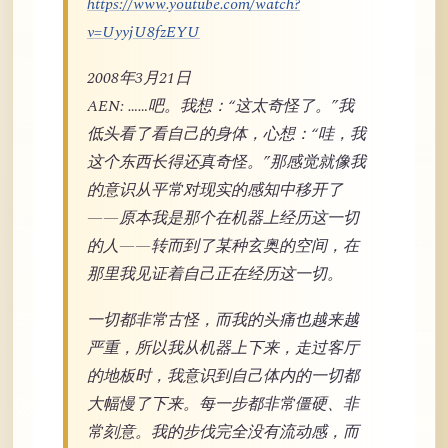
https://www.youtube.com/watch?
v=UyyjU8fzEYU
2008年3月21日
AEN: ……吧。我想：“这太奇怪了。”我
低头看了看自己的身体，心想：“哇，我
这个东西长得还真奇怪。”那感觉就像我
的意识从平常对现实的感知中移开了
——原本我是那个在机器上经历这一切
的人——转而到了某种玄奥的空间，在
那里我见证着自己正在经历这一切。
一切都非常古怪，而我的头痛也越来越
严重，所以我从机器上下来，走过客厅
的地板时，我意识到自己体内的一切都
大幅慢了下来。每一步都非常僵硬、非
常刻意。我的步伐完全没有流动感，而