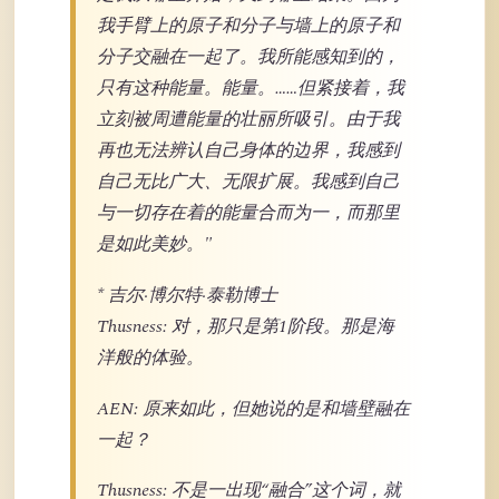
我手臂上的原子和分子与墙上的原子和
分子交融在一起了。我所能感知到的，
只有这种能量。能量。……但紧接着，我
立刻被周遭能量的壮丽所吸引。由于我
再也无法辨认自己身体的边界，我感到
自己无比广大、无限扩展。我感到自己
与一切存在着的能量合而为一，而那里
是如此美妙。"
* 吉尔·博尔特·泰勒博士
Thusness: 对，那只是第1阶段。那是海
洋般的体验。
AEN: 原来如此，但她说的是和墙壁融在
一起？
Thusness: 不是一出现“融合”这个词，就