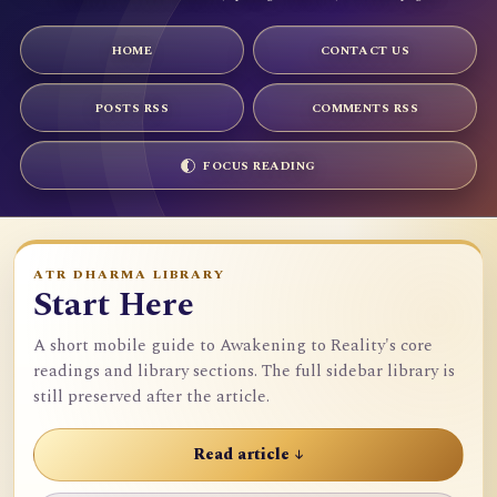
HOME
CONTACT US
POSTS RSS
COMMENTS RSS
FOCUS READING
ATR DHARMA LIBRARY
Start Here
A short mobile guide to Awakening to Reality's core
readings and library sections. The full sidebar library is
still preserved after the article.
Read article ↓