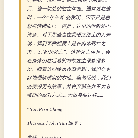
会在死亡过程中消融……而剩下的是非二
元、遍一切处的临在体验。通常就在这
时，一个“存在者”会发现，它不只是思
想与情绪而已。但是，这里的理解还不
清楚。对于那些走在觉悟之路上的人来
说，我们某种程度上是在肉体死亡之
前，先“经历死亡”。这种死亡体验，会
在身体仍然活着的时候发生很多很多
次。随着这些经历逐渐累积，我们会更
好地理解现实的本性。换句话说，我们
会变得更有效率，并舍弃那些并不太有
帮助的应对方式……大概类似这样……
* Sim Pern Chong
Thusness / John Tan 回复：
你好，Longchen，