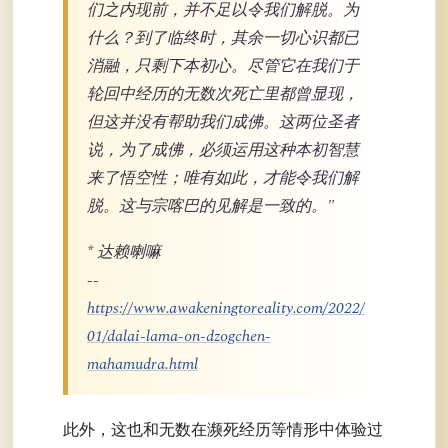
们之内现前，并不足以令我们解脱。为
什么？到了临终时，其余一切心识都已
消融，只剩下本初心。尽管它在我们于
轮回中经历的无数次死亡里都曾显现，
但这并没有帮助我们成佛。这两位圣者
说，为了成佛，必须运用这种本初智慧
来了悟空性；唯有如此，才能令我们解
脱。这与宗喀巴的见解是一致的。"
* 达赖喇嘛
--
https://www.awakeningtoreality.com/2022/
01/dalai-lama-on-dzogchen-
mahamudra.html
此外，这也和无数在濒死经历等情形中体验过