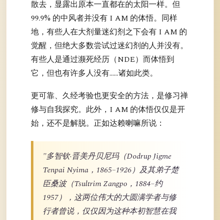
散去，显露出原本一直都在的太阳一样。但
99.9% 的中风者并没有 I AM 的体悟。同样
地，有些人在大剂量迷幻剂之下会有 I AM 的
觉醒，但绝大多数尝试过迷幻剂的人并没有。
有些人是通过濒死经历（NDE）而体悟到
它，但也有许多人没有……诸如此类。
更可靠、久经考验也更安全的方法，是修习禅
修与自我探究。此外，I AM 的体悟仅仅是开
始，还不是解脱。正如达赖喇嘛所说：
"多智钦·晋美丹贝尼玛（Dodrup Jigme
Tenpai Nyima，1865–1926）及其弟子楚
臣桑波（Tsultrim Zangpo，1884–约
1957），这两位伟大的大圆满学者与修
行者曾说，仅仅因为这种本初智慧在我