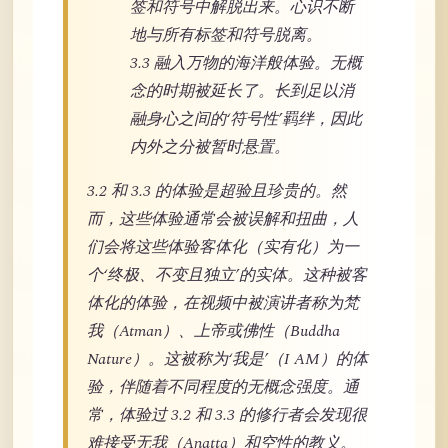
签和符号中解脱出来。心识不断
地与所有标签和符号脱离。
3.3 融入万物的海洋般体验。无概
念的时期被延长了。长到足以消
融身心之间的‘符号性’羁绊，因此
内外之分被暂时悬置。
3.2 和 3.3 的体验是超验且珍贵的。然
而，这些体验通常会被误解和扭曲，人
们会将这些体验客体化（实有化）为一
个‘终极、不变且独立’的实体。这种被客
体化的体验，在视频中被演讲者称为梵
我（Atman）、上帝或佛性（Buddha
Nature）。这被称为‘我是’（I AM）的体
验，伴随着不同程度的无概念强度。通
常，体验过 3.2 和 3.3 的修行者会发现很
难接受无我（Anatta）和空性的教义。