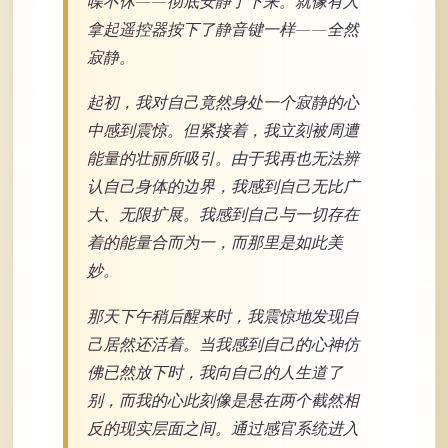
喋不休——彻底安静了下来。就像有人
拿起遥控器按下了静音键一样——全然
寂静。
起初，我对自己竟然身处一个寂静的心
中感到震惊。但紧接着，我立刻被周遭
能量的壮丽所吸引。由于我再也无法辨
认自己身体的边界，我感到自己无比广
大、无限扩展。我感到自己与一切存在
着的能量合而为一，而那里是如此美
妙。
那天下午稍后醒来时，我震惊地发现自
己居然还活着。当我感到自己的心神仿
佛已然放下时，我向自己的人生道了
别，而我的心此刻像是悬在两个截然相
反的现实层面之间。通过感官系统进入