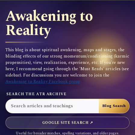
Awakening to
Reality
This blog is about spiritual awakening, maps and stages, the
blinding effects of our strong momentum/conditioning (karmic
propensities), view, realization, experience, etc. If you're new
here, I recommend going through the 'Must Reads' articles (see
sidebar). For discussions you are welcome to join the
Awakening to Reality Facebook group
SEARCH THE ATR ARCHIVE
GOOGLE SITE SEARCH ↗
Useful for broader matches, spelling variations, and older pages.