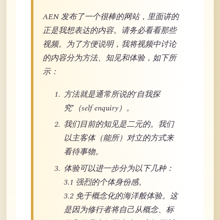
AEN 发布了一个很棒的网站，里面讲的
正是我想表达的内容。请务必看看那些
视频。为了方便说明，我将视频中讨论
的内容分为方法、知见和体验，如下所
示：
方法就是通常所说的‘自我探
究’（self enquiry）。
我们目前的知见是二元的。我们
以主客体（能所）对立的方式来
看待事物。
体验可以进一步分为以下几种：
3.1 强烈的个体身份感。
3.2 免于概念化的海洋般体验。这
是因为修行者将自己从概念、标