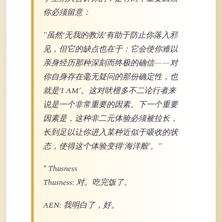
你必须留意：
"虽然‘无我的教法’有助于防止你落入邪
见，但它的缺点也在于：它会使你难以
亲身经历那种深刻而终极的确信——对
你自身存在毫无疑问的那份确定性，也
就是‘I AM’。这对吠檀多不二论行者来
说是一个非常重要的因素。下一个重要
因素是，这种非二元体验必须被拉长，
长到足以让你进入某种近似于吸收的状
态，使得这个体验变得‘海洋般’。"
* Thusness
Thusness: 对。吃完饭了。
AEN: 我明白了，好。