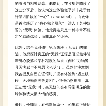
的看法与相关疑惑。他提到，在收集并阅读了
这些分享后，他认为这些体验似乎并非处于修
行第四阶段的“一心”（One Mind），而更像
是首次经历了“身心完全脱落”，进入了某种短
暂的“无我”体验。他觉得这只是一种非常不稳
定的巅峰体验，而非真正的证悟。
此外，结合我对修行第五阶段（无我）的描
述，他想探讨真正的“无我”证悟是否必然伴随
着身心脱落和某种程度的法喜（例如“万物皆
具圆满感与不可思议光明”）。虽然他注意到
我曾提及自己在证悟时并没有体验到“虚空破
碎、天地颠倒等等异相”，但他仍然推测，真
正证悟“无我”时，毫无疑问会有异常明显的巅
峰体验或大彻大悟的感觉。
最后，他询问，在佛教体系中，如果真正证悟