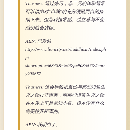
Thusness: 通过修习，非二元的体验通常
可以借由对“自我”的充分消融而自然持
续下来。但那种恒常感、独立感与不变
感仍然会残留。
AEN: 已发帖
http://www.lioncity.net/buddhism/index.ph
p?
showtopic=66843&st=0&p=908657&#entr
y908657
Thusness: 这会导致把自己与那些短暂生
灭之物拉开距离，而那些短暂生灭之物
在本质上正是觉知本身。根本没有什么
需要拉开距离的。
AEN: 我明白了。