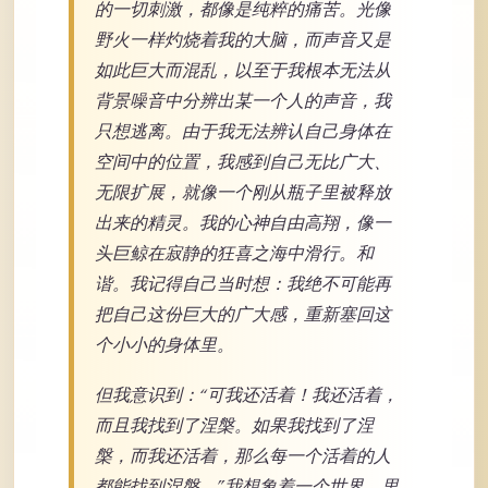
的一切刺激，都像是纯粹的痛苦。光像
野火一样灼烧着我的大脑，而声音又是
如此巨大而混乱，以至于我根本无法从
背景噪音中分辨出某一个人的声音，我
只想逃离。由于我无法辨认自己身体在
空间中的位置，我感到自己无比广大、
无限扩展，就像一个刚从瓶子里被释放
出来的精灵。我的心神自由高翔，像一
头巨鲸在寂静的狂喜之海中滑行。和
谐。我记得自己当时想：我绝不可能再
把自己这份巨大的广大感，重新塞回这
个小小的身体里。
但我意识到：“可我还活着！我还活着，
而且我找到了涅槃。如果我找到了涅
槃，而我还活着，那么每一个活着的人
都能找到涅槃。”我想象着一个世界，里