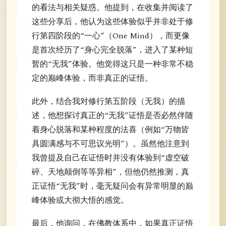
的看法与相关疑惑。他提到，在收集并阅读了
这些分享后，他认为这些体验似乎并非处于修
行第四阶段的“一心”（One Mind），而更像
是首次经历了“身心完全脱落”，进入了某种短
暂的“无我”体验。他觉得这只是一种非常不稳
定的巅峰体验，而非真正的证悟。
此外，结合我对修行第五阶段（无我）的描
述，他想探讨真正的“无我”证悟是否必然伴随
着身心脱落和某种程度的法喜（例如“万物皆
具圆满感与不可思议光明”）。虽然他注意到
我曾提及自己在证悟时并没有体验到“虚空破
碎、天地颠倒等等异相”，但他仍然推测，真
正证悟“无我”时，毫无疑问会有异常明显的巅
峰体验或大彻大悟的感觉。
最后，他询问，在佛教体系中，如果真正证悟