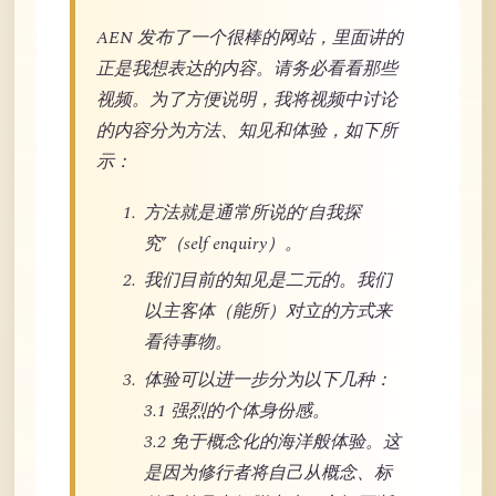
AEN 发布了一个很棒的网站，里面讲的
正是我想表达的内容。请务必看看那些
视频。为了方便说明，我将视频中讨论
的内容分为方法、知见和体验，如下所
示：
方法就是通常所说的‘自我探
究’（self enquiry）。
我们目前的知见是二元的。我们
以主客体（能所）对立的方式来
看待事物。
体验可以进一步分为以下几种：
3.1 强烈的个体身份感。
3.2 免于概念化的海洋般体验。这
是因为修行者将自己从概念、标