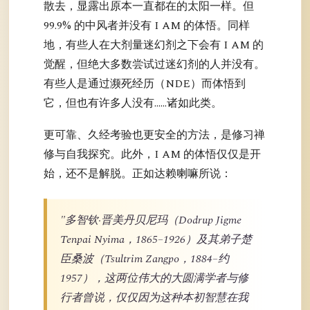
散去，显露出原本一直都在的太阳一样。但
99.9% 的中风者并没有 I AM 的体悟。同样
地，有些人在大剂量迷幻剂之下会有 I AM 的
觉醒，但绝大多数尝试过迷幻剂的人并没有。
有些人是通过濒死经历（NDE）而体悟到
它，但也有许多人没有……诸如此类。
更可靠、久经考验也更安全的方法，是修习禅
修与自我探究。此外，I AM 的体悟仅仅是开
始，还不是解脱。正如达赖喇嘛所说：
"多智钦·晋美丹贝尼玛（Dodrup Jigme
Tenpai Nyima，1865–1926）及其弟子楚
臣桑波（Tsultrim Zangpo，1884–约
1957），这两位伟大的大圆满学者与修
行者曾说，仅仅因为这种本初智慧在我