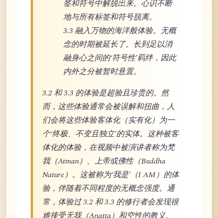
签和符号中解脱出来。心识不断
地与所有标签和符号脱离。
3.3 融入万物的海洋般体验。无概
念的时期被延长了。长到足以消
融身心之间的‘符号性’羁绊，因此
内外之分被暂时悬置。
3.2 和 3.3 的体验是超验且珍贵的。然
而，这些体验通常会被误解和扭曲，人
们会将这些体验客体化（实有化）为一
个‘终极、不变且独立’的实体。这种被客
体化的体验，在视频中被演讲者称为梵
我（Atman）、上帝或佛性（Buddha
Nature）。这被称为‘我是’（I AM）的体
验，伴随着不同程度的无概念强度。通
常，体验过 3.2 和 3.3 的修行者会发现很
难接受无我（Anatta）和空性的教义。