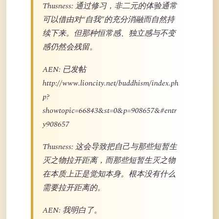
Thusness: 通过修习，非二元的体验通常
可以借由对“自我”的充分消融而自然持
续下来。但那种恒常感、独立感与不变
感仍然会残留。
AEN: 已发帖
http://www.lioncity.net/buddhism/index.ph
p?
showtopic=66843&st=0&p=908657&#entr
y908657
Thusness: 这会导致把自己与那些短暂生
灭之物拉开距离，而那些短暂生灭之物
在本质上正是觉知本身。根本没有什么
需要拉开距离的。
AEN: 我明白了。