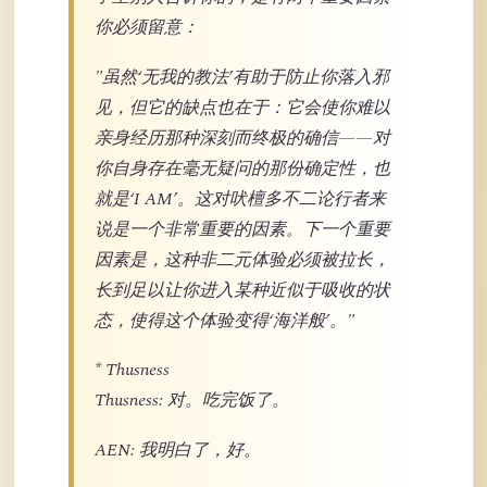
你必须留意：
"虽然‘无我的教法’有助于防止你落入邪
见，但它的缺点也在于：它会使你难以
亲身经历那种深刻而终极的确信——对
你自身存在毫无疑问的那份确定性，也
就是‘I AM’。这对吠檀多不二论行者来
说是一个非常重要的因素。下一个重要
因素是，这种非二元体验必须被拉长，
长到足以让你进入某种近似于吸收的状
态，使得这个体验变得‘海洋般’。"
* Thusness
Thusness: 对。吃完饭了。
AEN: 我明白了，好。