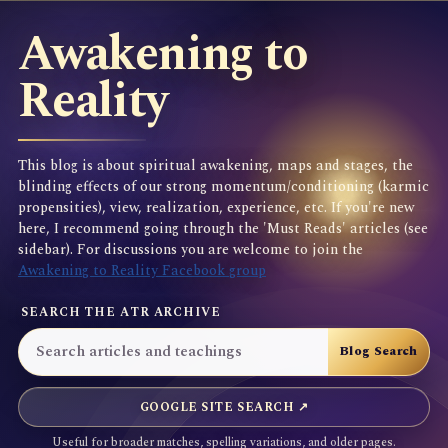
Awakening to
Reality
This blog is about spiritual awakening, maps and stages, the
blinding effects of our strong momentum/conditioning (karmic
propensities), view, realization, experience, etc. If you're new
here, I recommend going through the 'Must Reads' articles (see
sidebar). For discussions you are welcome to join the
Awakening to Reality Facebook group
SEARCH THE ATR ARCHIVE
GOOGLE SITE SEARCH ↗
Useful for broader matches, spelling variations, and older pages.