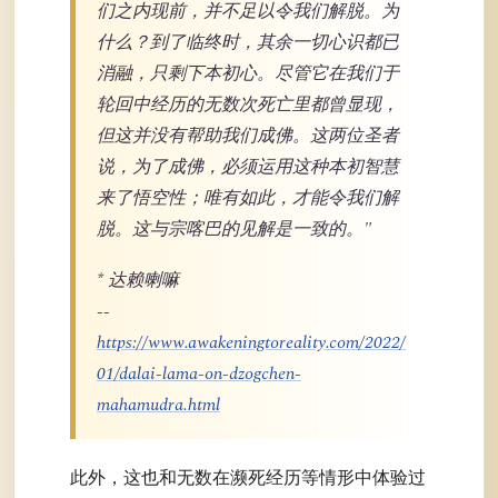
们之内现前，并不足以令我们解脱。为
什么？到了临终时，其余一切心识都已
消融，只剩下本初心。尽管它在我们于
轮回中经历的无数次死亡里都曾显现，
但这并没有帮助我们成佛。这两位圣者
说，为了成佛，必须运用这种本初智慧
来了悟空性；唯有如此，才能令我们解
脱。这与宗喀巴的见解是一致的。"
* 达赖喇嘛
--
https://www.awakeningtoreality.com/2022/
01/dalai-lama-on-dzogchen-
mahamudra.html
此外，这也和无数在濒死经历等情形中体验过