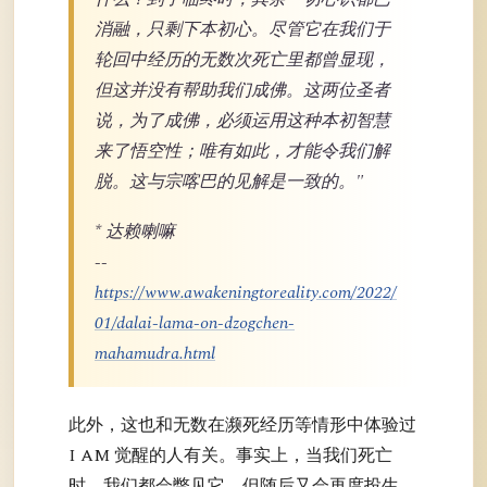
消融，只剩下本初心。尽管它在我们于
轮回中经历的无数次死亡里都曾显现，
但这并没有帮助我们成佛。这两位圣者
说，为了成佛，必须运用这种本初智慧
来了悟空性；唯有如此，才能令我们解
脱。这与宗喀巴的见解是一致的。"
* 达赖喇嘛
--
https://www.awakeningtoreality.com/2022/
01/dalai-lama-on-dzogchen-
mahamudra.html
此外，这也和无数在濒死经历等情形中体验过
I AM 觉醒的人有关。事实上，当我们死亡
时，我们都会瞥见它，但随后又会再度投生，