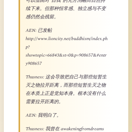
可以借由对“自我”的充分消融而自然持
续下来。但那种恒常感、独立感与不变
感仍然会残留。
AEN: 已发帖
http://www.lioncity.net/buddhism/index.ph
p?
showtopic=66843&st=0&p=908657&#entr
y908657
Thusness: 这会导致把自己与那些短暂生
灭之物拉开距离，而那些短暂生灭之物
在本质上正是觉知本身。根本没有什么
需要拉开距离的。
AEN: 我明白了。
Thusness: 我曾在 awakeningfromdreams