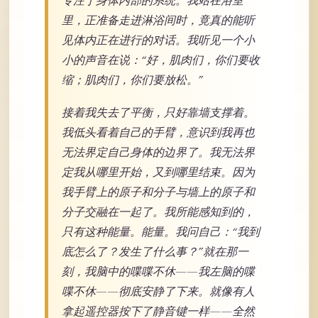
专注于身体内部的系统。我站在浴室
里，正准备走进淋浴间时，竟真的能听
见体内正在进行的对话。我听见一个小
小的声音在说：“好，肌肉们，你们要收
缩；肌肉们，你们要放松。”
接着我失去了平衡，只好靠墙支撑着。
我低头看着自己的手臂，意识到我再也
无法界定自己身体的边界了。我无法界
定我从哪里开始，又到哪里结束。因为
我手臂上的原子和分子与墙上的原子和
分子交融在一起了。我所能感知到的，
只有这种能量。能量。我问自己：“我到
底怎么了？发生了什么事？”就在那一
刻，我脑中的喋喋不休——我左脑的喋
喋不休——彻底安静了下来。就像有人
拿起遥控器按下了静音键一样——全然