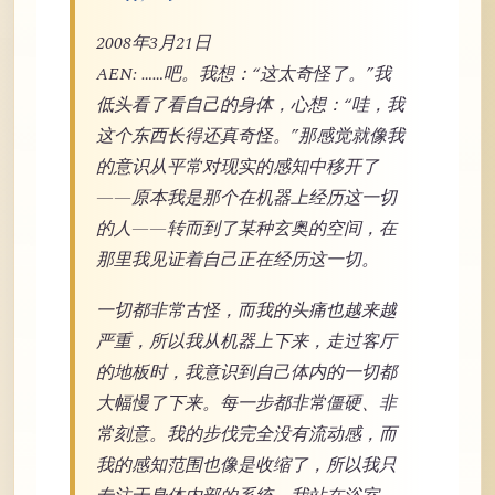
2008年3月21日
AEN: ……吧。我想：“这太奇怪了。”我
低头看了看自己的身体，心想：“哇，我
这个东西长得还真奇怪。”那感觉就像我
的意识从平常对现实的感知中移开了
——原本我是那个在机器上经历这一切
的人——转而到了某种玄奥的空间，在
那里我见证着自己正在经历这一切。
一切都非常古怪，而我的头痛也越来越
严重，所以我从机器上下来，走过客厅
的地板时，我意识到自己体内的一切都
大幅慢了下来。每一步都非常僵硬、非
常刻意。我的步伐完全没有流动感，而
我的感知范围也像是收缩了，所以我只