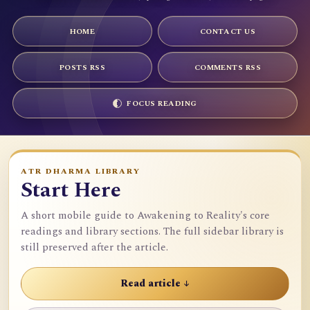
HOME
CONTACT US
POSTS RSS
COMMENTS RSS
FOCUS READING
ATR DHARMA LIBRARY
Start Here
A short mobile guide to Awakening to Reality's core
readings and library sections. The full sidebar library is
still preserved after the article.
Read article ↓