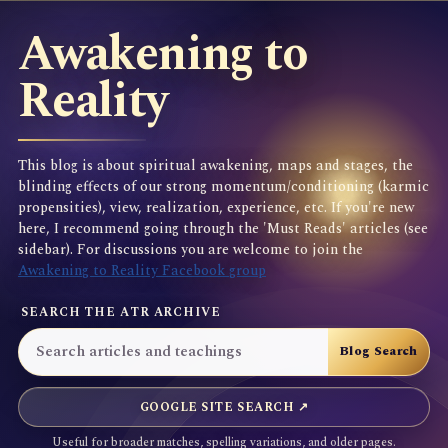
Awakening to
Reality
This blog is about spiritual awakening, maps and stages, the
blinding effects of our strong momentum/conditioning (karmic
propensities), view, realization, experience, etc. If you're new
here, I recommend going through the 'Must Reads' articles (see
sidebar). For discussions you are welcome to join the
Awakening to Reality Facebook group
SEARCH THE ATR ARCHIVE
GOOGLE SITE SEARCH ↗
Useful for broader matches, spelling variations, and older pages.