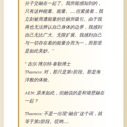
分子交融在一起了。我所能感知到的，
只有这种能量。能量。……但紧接着，我
立刻被周遭能量的壮丽所吸引。由于我
再也无法辨认自己身体的边界，我感到
自己无比广大、无限扩展。我感到自己
与一切存在着的能量合而为一，而那里
是如此美妙。"
* 吉尔·博尔特·泰勒博士
Thusness: 对，那只是第1阶段。那是海
洋般的体验。
AEN: 原来如此，但她说的是和墙壁融在
一起？
Thusness: 不是一出现“融合”这个词，就
等于第2阶段。哎哟……