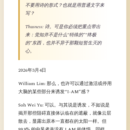
不要用诗的形式？也就是用普通文字来
写？
Thusness: 诗。可是你必须把重点带出
来：觉知并不是什么“特殊的”“终极
的”东西，也并不异于那颗短暂生灭的
心。
2026年3月4日
William Lim: 那么，也许可以通过激活或停用
大脑的某些部分来诱发“I-AM”感？
Soh Wei Yu: 可以。与其说是诱发，不如说是
揭开那些阻碍直接体认临在的遮蔽，就像云层
散去，显露出原本一直都在的太阳一样。但
99.9% 的中风者并没有 I AM 的体悟。同样