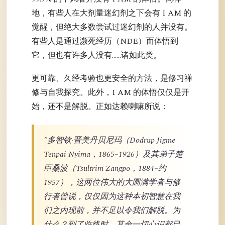
地，有些人在大剂量迷幻剂之下会有 I AM 的
觉醒，但绝大多数尝试过迷幻剂的人并没有。
有些人是通过濒死经历（NDE）而体悟到
它，但也有许多人没有……诸如此类。
更可靠、久经考验也更安全的方法，是修习禅
修与自我探究。此外，I AM 的体悟仅仅是开
始，还不是解脱。正如达赖喇嘛所说：
"多智钦·晋美丹贝尼玛（Dodrup Jigme
Tenpai Nyima，1865–1926）及其弟子楚
臣桑波（Tsultrim Zangpo，1884–约
1957），这两位伟大的大圆满学者与修
行者曾说，仅仅因为这种本初智慧在我
们之内现前，并不足以令我们解脱。为
什么？到了临终时，其余一切心识都已