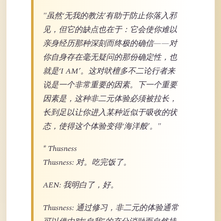
"虽然‘无我的教法’有助于防止你落入邪
见，但它的缺点也在于：它会使你难以
亲身经历那种深刻而终极的确信——对
你自身存在毫无疑问的那份确定性，也
就是‘I AM’。这对吠檀多不二论行者来
说是一个非常重要的因素。下一个重要
因素是，这种非二元体验必须被拉长，
长到足以让你进入某种近似于吸收的状
态，使得这个体验变得‘海洋般’。"
* Thusness
Thusness: 对。吃完饭了。
AEN: 我明白了，好。
Thusness: 通过修习，非二元的体验通常