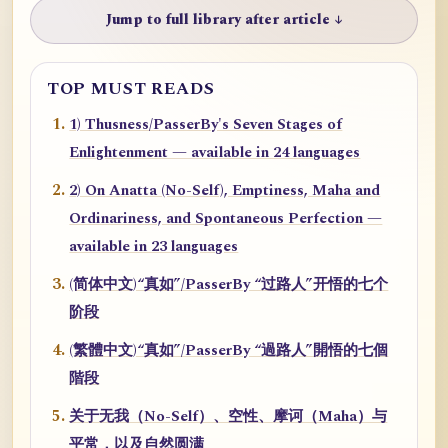
Jump to full library after article ↓
TOP MUST READS
1) Thusness/PasserBy's Seven Stages of
Enlightenment — available in 24 languages
2) On Anatta (No-Self), Emptiness, Maha and
Ordinariness, and Spontaneous Perfection —
available in 23 languages
(简体中文)“真如”/PasserBy “过路人”开悟的七个
阶段
(繁體中文)“真如”/PasserBy “過路人”開悟的七個
階段
关于无我（No-Self）、空性、摩诃（Maha）与
平常，以及自然圆满