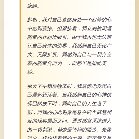
寂静。
起初，我对自己竟然身处一个寂静的心
中感到震惊。但紧接着，我立刻被周遭
能量的壮丽所吸引。由于我再也无法辨
认自己身体的边界，我感到自己无比广
大、无限扩展。我感到自己与一切存在
着的能量合而为一，而那里是如此美
妙。
那天下午稍后醒来时，我震惊地发现自
己居然还活着。当我感到自己的心神仿
佛已然放下时，我向自己的人生道了
别，而我的心此刻像是悬在两个截然相
反的现实层面之间。通过感官系统进入
的一切刺激，都像是纯粹的痛苦。光像
野火一样灼烧着我的大脑，而声音又是