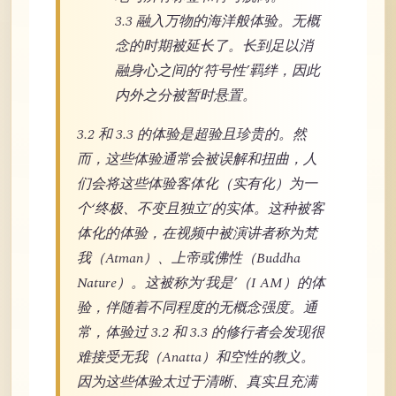
3.3 融入万物的海洋般体验。无概
念的时期被延长了。长到足以消
融身心之间的‘符号性’羁绊，因此
内外之分被暂时悬置。
3.2 和 3.3 的体验是超验且珍贵的。然
而，这些体验通常会被误解和扭曲，人
们会将这些体验客体化（实有化）为一
个‘终极、不变且独立’的实体。这种被客
体化的体验，在视频中被演讲者称为梵
我（Atman）、上帝或佛性（Buddha
Nature）。这被称为‘我是’（I AM）的体
验，伴随着不同程度的无概念强度。通
常，体验过 3.2 和 3.3 的修行者会发现很
难接受无我（Anatta）和空性的教义。
因为这些体验太过于清晰、真实且充满