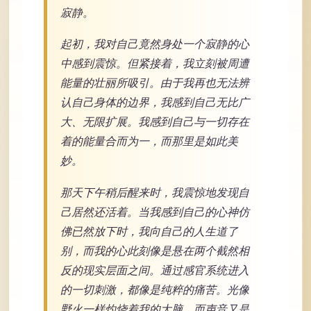
寂静。
起初，我对自己竟然身处一个寂静的心
中感到震惊。但紧接着，我立刻被周遭
能量的壮丽所吸引。由于我再也无法辨
认自己身体的边界，我感到自己无比广
大、无限扩展。我感到自己与一切存在
着的能量合而为一，而那里是如此美
妙。
那天下午稍后醒来时，我震惊地发现自
己居然还活着。当我感到自己的心神仿
佛已然放下时，我向自己的人生道了
别，而我的心此刻像是悬在两个截然相
反的现实层面之间。通过感官系统进入
的一切刺激，都像是纯粹的痛苦。光像
野火一样灼烧着我的大脑，而声音又是