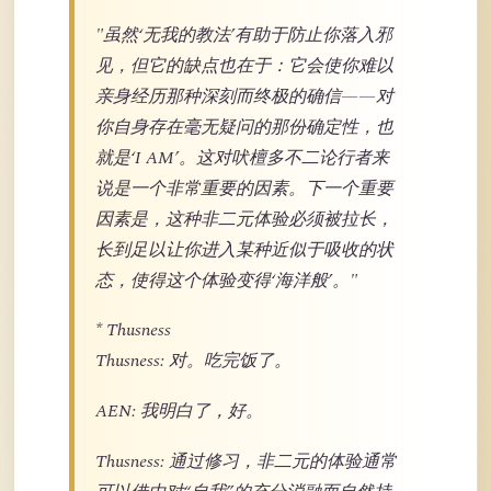
"虽然‘无我的教法’有助于防止你落入邪
见，但它的缺点也在于：它会使你难以
亲身经历那种深刻而终极的确信——对
你自身存在毫无疑问的那份确定性，也
就是‘I AM’。这对吠檀多不二论行者来
说是一个非常重要的因素。下一个重要
因素是，这种非二元体验必须被拉长，
长到足以让你进入某种近似于吸收的状
态，使得这个体验变得‘海洋般’。"
* Thusness
Thusness: 对。吃完饭了。
AEN: 我明白了，好。
Thusness: 通过修习，非二元的体验通常