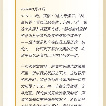
2008年3月21日
AEN: ……吧。我想：“这太奇怪了。”我
低头看了看自己的身体，心想：“哇，我
这个东西长得还真奇怪。”那感觉就像我
的意识从平常对现实的感知中移开了
——原本我是那个在机器上经历这一切
的人——转而到了某种玄奥的空间，在
那里我见证着自己正在经历这一切。
一切都非常古怪，而我的头痛也越来越
严重，所以我从机器上下来，走过客厅
的地板时，我意识到自己体内的一切都
大幅慢了下来。每一步都非常僵硬、非
常刻意。我的步伐完全没有流动感，而
我的感知范围也像是收缩了，所以我只