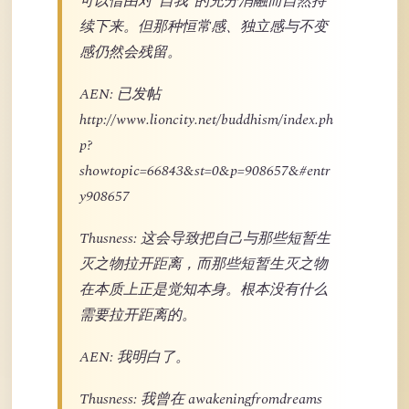
可以借由对“自我”的充分消融而自然持
续下来。但那种恒常感、独立感与不变
感仍然会残留。
AEN: 已发帖
http://www.lioncity.net/buddhism/index.ph
p?
showtopic=66843&st=0&p=908657&#entr
y908657
Thusness: 这会导致把自己与那些短暂生
灭之物拉开距离，而那些短暂生灭之物
在本质上正是觉知本身。根本没有什么
需要拉开距离的。
AEN: 我明白了。
Thusness: 我曾在 awakeningfromdreams