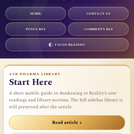
HOME
CONTACT US
POSTS RSS
COMMENTS RSS
FOCUS READING
ATR DHARMA LIBRARY
Start Here
A short mobile guide to Awakening to Reality's core
readings and library sections. The full sidebar library is
still preserved after the article.
Read article ↓