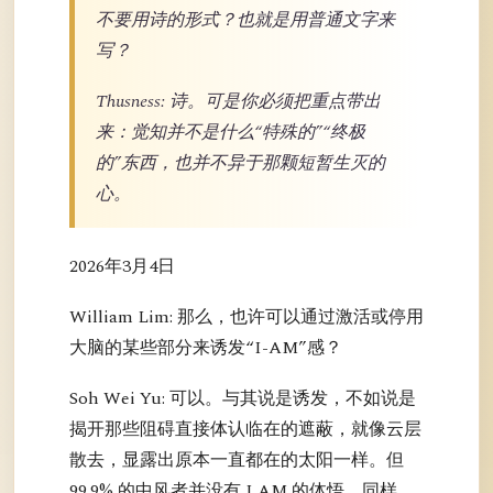
不要用诗的形式？也就是用普通文字来
写？
Thusness: 诗。可是你必须把重点带出
来：觉知并不是什么“特殊的”“终极
的”东西，也并不异于那颗短暂生灭的
心。
2026年3月4日
William Lim: 那么，也许可以通过激活或停用
大脑的某些部分来诱发“I-AM”感？
Soh Wei Yu: 可以。与其说是诱发，不如说是
揭开那些阻碍直接体认临在的遮蔽，就像云层
散去，显露出原本一直都在的太阳一样。但
99.9% 的中风者并没有 I AM 的体悟。同样