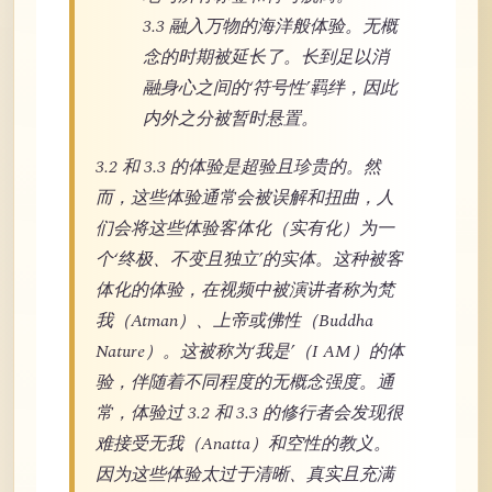
3.3 融入万物的海洋般体验。无概
念的时期被延长了。长到足以消
融身心之间的‘符号性’羁绊，因此
内外之分被暂时悬置。
3.2 和 3.3 的体验是超验且珍贵的。然
而，这些体验通常会被误解和扭曲，人
们会将这些体验客体化（实有化）为一
个‘终极、不变且独立’的实体。这种被客
体化的体验，在视频中被演讲者称为梵
我（Atman）、上帝或佛性（Buddha
Nature）。这被称为‘我是’（I AM）的体
验，伴随着不同程度的无概念强度。通
常，体验过 3.2 和 3.3 的修行者会发现很
难接受无我（Anatta）和空性的教义。
因为这些体验太过于清晰、真实且充满