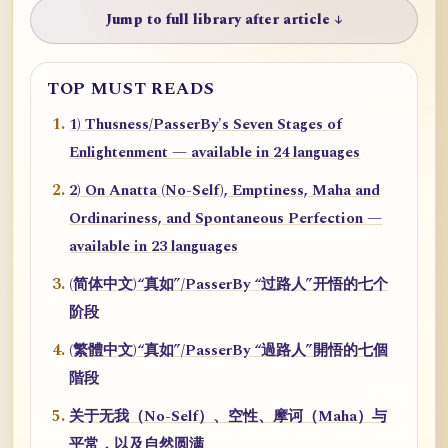
Jump to full library after article ↓
TOP MUST READS
1) Thusness/PasserBy's Seven Stages of
Enlightenment — available in 24 languages
2) On Anatta (No-Self), Emptiness, Maha and
Ordinariness, and Spontaneous Perfection —
available in 23 languages
(简体中文)“真如”/PasserBy “过路人”开悟的七个
阶段
(繁體中文)“真如”/PasserBy “過路人”開悟的七個
階段
关于无我（No-Self）、空性、摩诃（Maha）与
平常，以及自然圆满