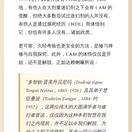
地，有些人在大剂量迷幻剂之下会有 I AM 的
觉醒，但绝大多数尝试过迷幻剂的人并没有。
有些人是通过濒死经历（NDE）而体悟到
它，但也有许多人没有……诸如此类。
更可靠、久经考验也更安全的方法，是修习禅
修与自我探究。此外，I AM 的体悟仅仅是开
始，还不是解脱。正如达赖喇嘛所说：
"多智钦·晋美丹贝尼玛（Dodrup Jigme
Tenpai Nyima，1865–1926）及其弟子楚
臣桑波（Tsultrim Zangpo，1884–约
1957），这两位伟大的大圆满学者与修
行者曾说，仅仅因为这种本初智慧在我
们之内现前，并不足以令我们解脱。为
什么？到了临终时，其余一切心识都已