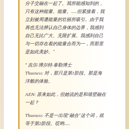
分子交融在一起了。我所能感知到的，
只有这种能量。能量。……但紧接着，我
立刻被周遭能量的壮丽所吸引。由于我
再也无法辨认自己身体的边界，我感到
自己无比广大、无限扩展。我感到自己
与一切存在着的能量合而为一，而那里
是如此美妙。"
* 吉尔·博尔特·泰勒博士
Thusness: 对，那只是第1阶段。那是海
洋般的体验。
AEN: 原来如此，但她说的是和墙壁融在
一起？
Thusness: 不是一出现“融合”这个词，就
等于第2阶段。哎哟……