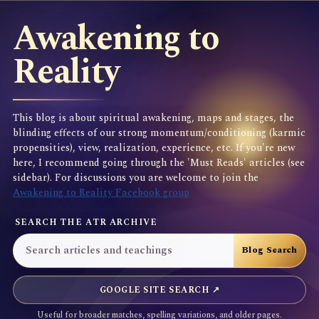
Awakening to
Reality
This blog is about spiritual awakening, maps and stages, the
blinding effects of our strong momentum/conditioning (karmic
propensities), view, realization, experience, etc. If you're new
here, I recommend going through the 'Must Reads' articles (see
sidebar). For discussions you are welcome to join the
Awakening to Reality Facebook group
SEARCH THE ATR ARCHIVE
GOOGLE SITE SEARCH ↗
Useful for broader matches, spelling variations, and older pages.