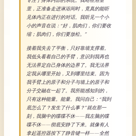
专注于身体内部的系统。我站在浴室
里，正准备走进淋浴间时，竟真的能听
见体内正在进行的对话。我听见一个小
小的声音在说：“好，肌肉们，你们要收
缩；肌肉们，你们要放松。”
接着我失去了平衡，只好靠墙支撑着。
我低头看着自己的手臂，意识到我再也
无法界定自己身体的边界了。我无法界
定我从哪里开始，又到哪里结束。因为
我手臂上的原子和分子与墙上的原子和
分子交融在一起了。我所能感知到的，
只有这种能量。能量。我问自己：“我到
底怎么了？发生了什么事？”就在那一
刻，我脑中的喋喋不休——我左脑的喋
喋不休——彻底安静了下来。就像有人
拿起遥控器按下了静音键一样——全然