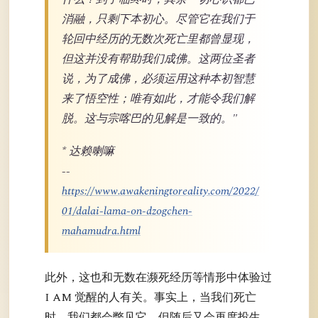
消融，只剩下本初心。尽管它在我们于
轮回中经历的无数次死亡里都曾显现，
但这并没有帮助我们成佛。这两位圣者
说，为了成佛，必须运用这种本初智慧
来了悟空性；唯有如此，才能令我们解
脱。这与宗喀巴的见解是一致的。"
* 达赖喇嘛
--
https://www.awakeningtoreality.com/2022/
01/dalai-lama-on-dzogchen-
mahamudra.html
此外，这也和无数在濒死经历等情形中体验过
I AM 觉醒的人有关。事实上，当我们死亡
时，我们都会瞥见它，但随后又会再度投生，