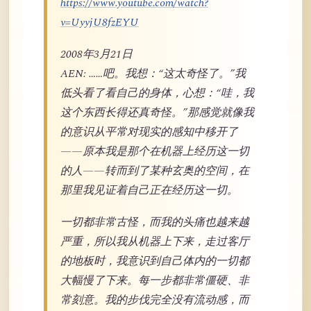
https://www.youtube.com/watch?
v=UyyjU8fzEYU
2008年3月21日
AEN: ……吧。我想：“这太奇怪了。”我
低头看了看自己的身体，心想：“哇，我
这个东西长得还真奇怪。”那感觉就像我
的意识从平常对现实的感知中移开了
——原本我是那个在机器上经历这一切
的人——转而到了某种玄奥的空间，在
那里我见证着自己正在经历这一切。
一切都非常古怪，而我的头痛也越来越
严重，所以我从机器上下来，走过客厅
的地板时，我意识到自己体内的一切都
大幅慢了下来。每一步都非常僵硬、非
常刻意。我的步伐完全没有流动感，而