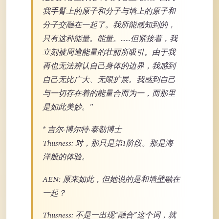
我手臂上的原子和分子与墙上的原子和
分子交融在一起了。我所能感知到的，
只有这种能量。能量。……但紧接着，我
立刻被周遭能量的壮丽所吸引。由于我
再也无法辨认自己身体的边界，我感到
自己无比广大、无限扩展。我感到自己
与一切存在着的能量合而为一，而那里
是如此美妙。"
* 吉尔·博尔特·泰勒博士
Thusness: 对，那只是第1阶段。那是海
洋般的体验。
AEN: 原来如此，但她说的是和墙壁融在
一起？
Thusness: 不是一出现“融合”这个词，就