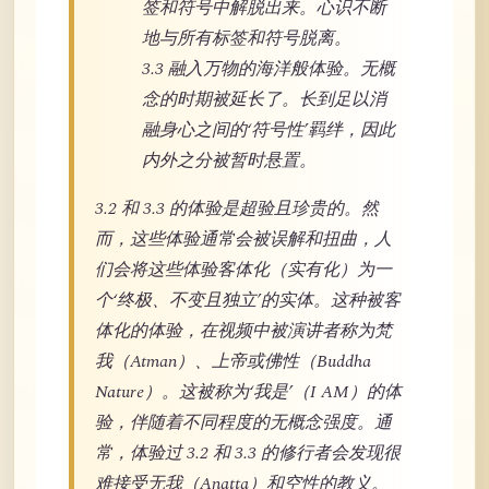
签和符号中解脱出来。心识不断
地与所有标签和符号脱离。
3.3 融入万物的海洋般体验。无概
念的时期被延长了。长到足以消
融身心之间的‘符号性’羁绊，因此
内外之分被暂时悬置。
3.2 和 3.3 的体验是超验且珍贵的。然
而，这些体验通常会被误解和扭曲，人
们会将这些体验客体化（实有化）为一
个‘终极、不变且独立’的实体。这种被客
体化的体验，在视频中被演讲者称为梵
我（Atman）、上帝或佛性（Buddha
Nature）。这被称为‘我是’（I AM）的体
验，伴随着不同程度的无概念强度。通
常，体验过 3.2 和 3.3 的修行者会发现很
难接受无我（Anatta）和空性的教义。