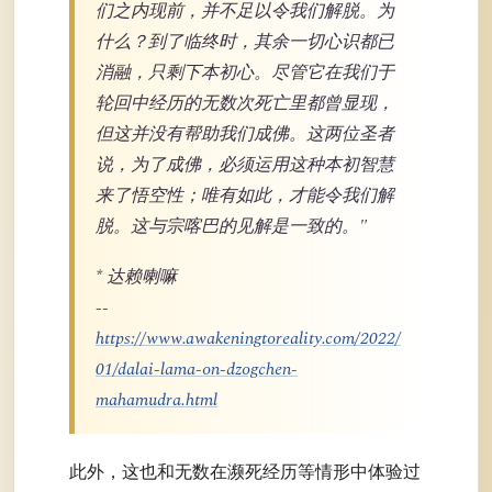
们之内现前，并不足以令我们解脱。为
什么？到了临终时，其余一切心识都已
消融，只剩下本初心。尽管它在我们于
轮回中经历的无数次死亡里都曾显现，
但这并没有帮助我们成佛。这两位圣者
说，为了成佛，必须运用这种本初智慧
来了悟空性；唯有如此，才能令我们解
脱。这与宗喀巴的见解是一致的。"
* 达赖喇嘛
--
https://www.awakeningtoreality.com/2022/
01/dalai-lama-on-dzogchen-
mahamudra.html
此外，这也和无数在濒死经历等情形中体验过