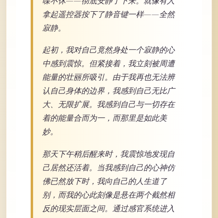
喋不休——彻底安静了下来。就像有人
拿起遥控器按下了静音键一样——全然
寂静。
起初，我对自己竟然身处一个寂静的心
中感到震惊。但紧接着，我立刻被周遭
能量的壮丽所吸引。由于我再也无法辨
认自己身体的边界，我感到自己无比广
大、无限扩展。我感到自己与一切存在
着的能量合而为一，而那里是如此美
妙。
那天下午稍后醒来时，我震惊地发现自
己居然还活着。当我感到自己的心神仿
佛已然放下时，我向自己的人生道了
别，而我的心此刻像是悬在两个截然相
反的现实层面之间。通过感官系统进入