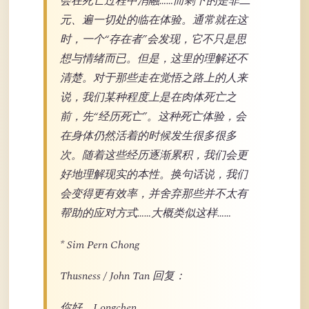
会在死亡过程中消融……而剩下的是非二
元、遍一切处的临在体验。通常就在这
时，一个“存在者”会发现，它不只是思
想与情绪而已。但是，这里的理解还不
清楚。对于那些走在觉悟之路上的人来
说，我们某种程度上是在肉体死亡之
前，先“经历死亡”。这种死亡体验，会
在身体仍然活着的时候发生很多很多
次。随着这些经历逐渐累积，我们会更
好地理解现实的本性。换句话说，我们
会变得更有效率，并舍弃那些并不太有
帮助的应对方式……大概类似这样……
* Sim Pern Chong
Thusness / John Tan 回复：
你好，Longchen，