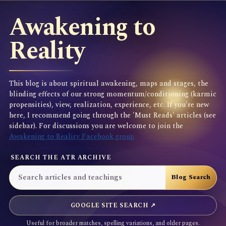
Awakening to
Reality
This blog is about spiritual awakening, maps and stages, the
blinding effects of our strong momentum/conditioning (karmic
propensities), view, realization, experience, etc. If you're new
here, I recommend going through the 'Must Reads' articles (see
sidebar). For discussions you are welcome to join the
Awakening to Reality Facebook group
SEARCH THE ATR ARCHIVE
GOOGLE SITE SEARCH ↗
Useful for broader matches, spelling variations, and older pages.