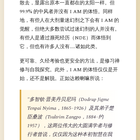
散去，显露出原本一直都在的太阳一样。但
99.9% 的中风者并没有 I AM 的体悟。同样
地，有些人在大剂量迷幻剂之下会有 I AM 的
觉醒，但绝大多数尝试过迷幻剂的人并没有。
有些人是通过濒死经历（NDE）而体悟到
它，但也有许多人没有……诸如此类。
更可靠、久经考验也更安全的方法，是修习禅
修与自我探究。此外，I AM 的体悟仅仅是开
始，还不是解脱。正如达赖喇嘛所说：
"多智钦·晋美丹贝尼玛（Dodrup Jigme
Tenpai Nyima，1865–1926）及其弟子楚
臣桑波（Tsultrim Zangpo，1884–约
1957），这两位伟大的大圆满学者与修
行者曾说，仅仅因为这种本初智慧在我