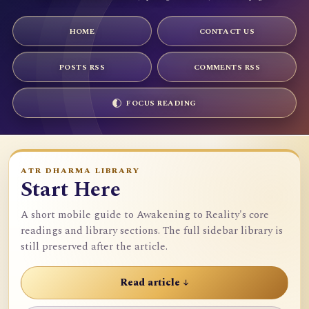
HOME
CONTACT US
POSTS RSS
COMMENTS RSS
FOCUS READING
ATR DHARMA LIBRARY
Start Here
A short mobile guide to Awakening to Reality's core
readings and library sections. The full sidebar library is
still preserved after the article.
Read article ↓