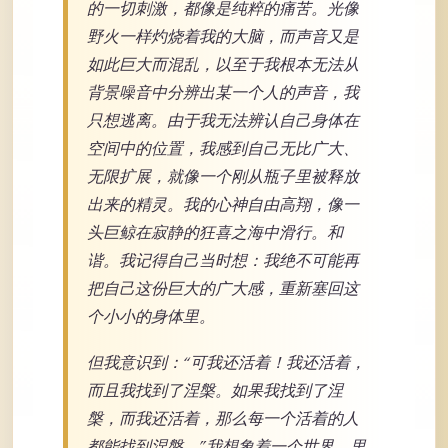
的一切刺激，都像是纯粹的痛苦。光像
野火一样灼烧着我的大脑，而声音又是
如此巨大而混乱，以至于我根本无法从
背景噪音中分辨出某一个人的声音，我
只想逃离。由于我无法辨认自己身体在
空间中的位置，我感到自己无比广大、
无限扩展，就像一个刚从瓶子里被释放
出来的精灵。我的心神自由高翔，像一
头巨鲸在寂静的狂喜之海中滑行。和
谐。我记得自己当时想：我绝不可能再
把自己这份巨大的广大感，重新塞回这
个小小的身体里。
但我意识到：“可我还活着！我还活着，
而且我找到了涅槃。如果我找到了涅
槃，而我还活着，那么每一个活着的人
都能找到涅槃。”我想象着一个世界，里