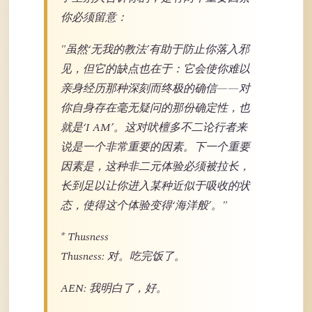
你必须留意：
"虽然‘无我的教法’有助于防止你落入邪
见，但它的缺点也在于：它会使你难以
亲身经历那种深刻而终极的确信——对
你自身存在毫无疑问的那份确定性，也
就是‘I AM’。这对吠檀多不二论行者来
说是一个非常重要的因素。下一个重要
因素是，这种非二元体验必须被拉长，
长到足以让你进入某种近似于吸收的状
态，使得这个体验变得‘海洋般’。"
* Thusness
Thusness: 对。吃完饭了。
AEN: 我明白了，好。