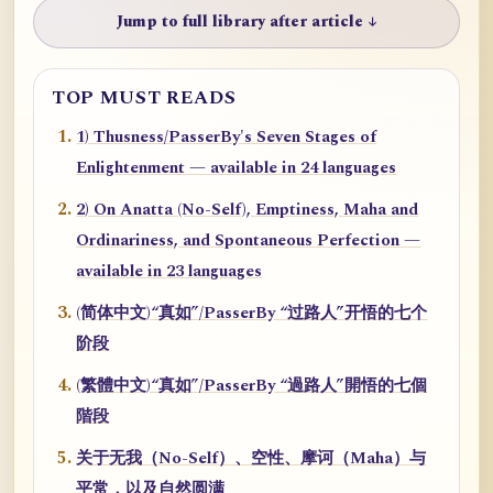
Jump to full library after article ↓
TOP MUST READS
1) Thusness/PasserBy's Seven Stages of
Enlightenment — available in 24 languages
2) On Anatta (No-Self), Emptiness, Maha and
Ordinariness, and Spontaneous Perfection —
available in 23 languages
(简体中文)“真如”/PasserBy “过路人”开悟的七个
阶段
(繁體中文)“真如”/PasserBy “過路人”開悟的七個
階段
关于无我（No-Self）、空性、摩诃（Maha）与
平常，以及自然圆满