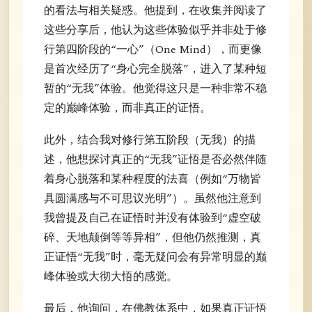
的看法与相关疑惑。他提到，在收集并阅读了
这些分享后，他认为这些体验似乎并非处于修
行第四阶段的“一心”（One Mind），而更像
是首次经历了“身心完全脱落”，进入了某种短
暂的“无我”体验。他觉得这只是一种非常不稳
定的巅峰体验，而非真正的证悟。
此外，结合我对修行第五阶段（无我）的描
述，他想探讨真正的“无我”证悟是否必然伴随
着身心脱落和某种程度的法喜（例如“万物皆
具圆满感与不可思议光明”）。虽然他注意到
我曾提及自己在证悟时并没有体验到“虚空破
碎、天地颠倒等等异相”，但他仍然推测，真
正证悟“无我”时，毫无疑问会有异常明显的巅
峰体验或大彻大悟的感觉。
最后，他询问，在佛教体系中，如果真正证悟