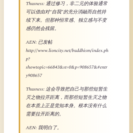
Thusness: 通过修习，非二元的体验通常
可以借由对“自我”的充分消融而自然持
续下来。但那种恒常感、独立感与不变
感仍然会残留。
AEN: 已发帖
http://www.lioncity.net/buddhism/index.ph
p?
showtopic=66843&st=0&p=908657&#entr
y908657
Thusness: 这会导致把自己与那些短暂生
灭之物拉开距离，而那些短暂生灭之物
在本质上正是觉知本身。根本没有什么
需要拉开距离的。
AEN: 我明白了。