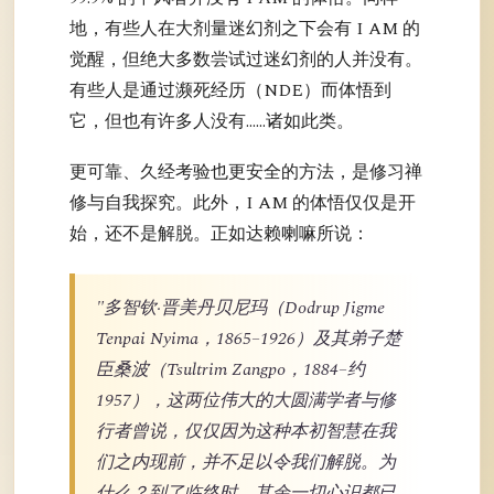
地，有些人在大剂量迷幻剂之下会有 I AM 的
觉醒，但绝大多数尝试过迷幻剂的人并没有。
有些人是通过濒死经历（NDE）而体悟到
它，但也有许多人没有……诸如此类。
更可靠、久经考验也更安全的方法，是修习禅
修与自我探究。此外，I AM 的体悟仅仅是开
始，还不是解脱。正如达赖喇嘛所说：
"多智钦·晋美丹贝尼玛（Dodrup Jigme
Tenpai Nyima，1865–1926）及其弟子楚
臣桑波（Tsultrim Zangpo，1884–约
1957），这两位伟大的大圆满学者与修
行者曾说，仅仅因为这种本初智慧在我
们之内现前，并不足以令我们解脱。为
什么？到了临终时，其余一切心识都已