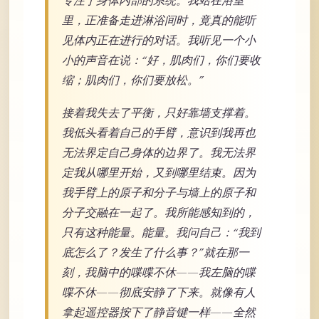
专注于身体内部的系统。我站在浴室
里，正准备走进淋浴间时，竟真的能听
见体内正在进行的对话。我听见一个小
小的声音在说：“好，肌肉们，你们要收
缩；肌肉们，你们要放松。”
接着我失去了平衡，只好靠墙支撑着。
我低头看着自己的手臂，意识到我再也
无法界定自己身体的边界了。我无法界
定我从哪里开始，又到哪里结束。因为
我手臂上的原子和分子与墙上的原子和
分子交融在一起了。我所能感知到的，
只有这种能量。能量。我问自己：“我到
底怎么了？发生了什么事？”就在那一
刻，我脑中的喋喋不休——我左脑的喋
喋不休——彻底安静了下来。就像有人
拿起遥控器按下了静音键一样——全然