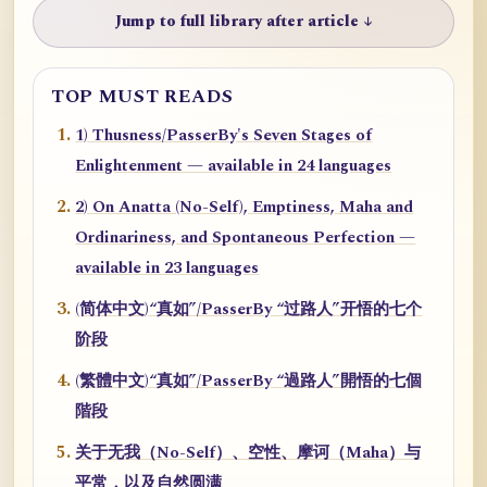
Jump to full library after article ↓
TOP MUST READS
1) Thusness/PasserBy's Seven Stages of
Enlightenment — available in 24 languages
2) On Anatta (No-Self), Emptiness, Maha and
Ordinariness, and Spontaneous Perfection —
available in 23 languages
(简体中文)“真如”/PasserBy “过路人”开悟的七个
阶段
(繁體中文)“真如”/PasserBy “過路人”開悟的七個
階段
关于无我（No-Self）、空性、摩诃（Maha）与
平常，以及自然圆满