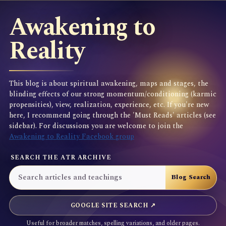
Awakening to
Reality
This blog is about spiritual awakening, maps and stages, the
blinding effects of our strong momentum/conditioning (karmic
propensities), view, realization, experience, etc. If you're new
here, I recommend going through the 'Must Reads' articles (see
sidebar). For discussions you are welcome to join the
Awakening to Reality Facebook group
SEARCH THE ATR ARCHIVE
GOOGLE SITE SEARCH ↗
Useful for broader matches, spelling variations, and older pages.