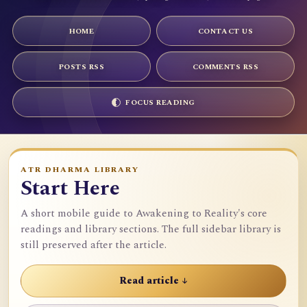
HOME
CONTACT US
POSTS RSS
COMMENTS RSS
FOCUS READING
ATR DHARMA LIBRARY
Start Here
A short mobile guide to Awakening to Reality's core
readings and library sections. The full sidebar library is
still preserved after the article.
Read article ↓