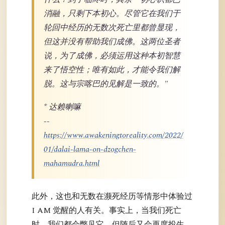
消融，只剩下本初心。尽管它在我们于
轮回中经历的无数次死亡里都曾显现，
但这并没有帮助我们成佛。这两位圣者
说，为了成佛，必须运用这种本初智慧
来了悟空性；唯有如此，才能令我们解
脱。这与宗喀巴的见解是一致的。"
* 达赖喇嘛
--
https://www.awakeningtoreality.com/2022/
01/dalai-lama-on-dzogchen-
mahamudra.html
此外，这也和无数在濒死经历等情形中体验过
I AM 觉醒的人有关。事实上，当我们死亡
时，我们都会瞥见它，但随后又会再度投生，