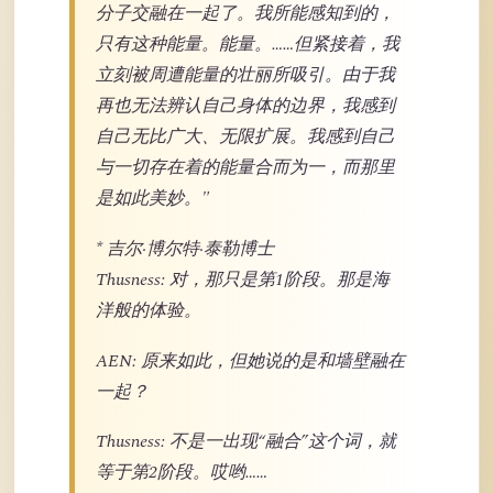
分子交融在一起了。我所能感知到的，
只有这种能量。能量。……但紧接着，我
立刻被周遭能量的壮丽所吸引。由于我
再也无法辨认自己身体的边界，我感到
自己无比广大、无限扩展。我感到自己
与一切存在着的能量合而为一，而那里
是如此美妙。"
* 吉尔·博尔特·泰勒博士
Thusness: 对，那只是第1阶段。那是海
洋般的体验。
AEN: 原来如此，但她说的是和墙壁融在
一起？
Thusness: 不是一出现“融合”这个词，就
等于第2阶段。哎哟……