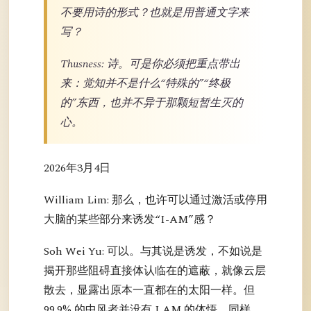
不要用诗的形式？也就是用普通文字来
写？
Thusness: 诗。可是你必须把重点带出
来：觉知并不是什么“特殊的”“终极
的”东西，也并不异于那颗短暂生灭的
心。
2026年3月4日
William Lim: 那么，也许可以通过激活或停用
大脑的某些部分来诱发“I-AM”感？
Soh Wei Yu: 可以。与其说是诱发，不如说是
揭开那些阻碍直接体认临在的遮蔽，就像云层
散去，显露出原本一直都在的太阳一样。但
99.9% 的中风者并没有 I AM 的体悟。同样