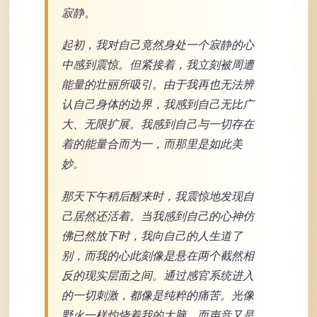
寂静。
起初，我对自己竟然身处一个寂静的心
中感到震惊。但紧接着，我立刻被周遭
能量的壮丽所吸引。由于我再也无法辨
认自己身体的边界，我感到自己无比广
大、无限扩展。我感到自己与一切存在
着的能量合而为一，而那里是如此美
妙。
那天下午稍后醒来时，我震惊地发现自
己居然还活着。当我感到自己的心神仿
佛已然放下时，我向自己的人生道了
别，而我的心此刻像是悬在两个截然相
反的现实层面之间。通过感官系统进入
的一切刺激，都像是纯粹的痛苦。光像
野火一样灼烧着我的大脑，而声音又是