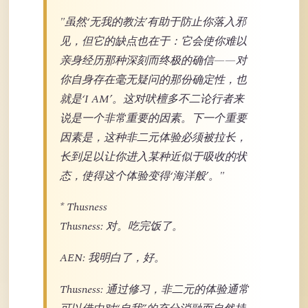
"虽然‘无我的教法’有助于防止你落入邪
见，但它的缺点也在于：它会使你难以
亲身经历那种深刻而终极的确信——对
你自身存在毫无疑问的那份确定性，也
就是‘I AM’。这对吠檀多不二论行者来
说是一个非常重要的因素。下一个重要
因素是，这种非二元体验必须被拉长，
长到足以让你进入某种近似于吸收的状
态，使得这个体验变得‘海洋般’。"
* Thusness
Thusness: 对。吃完饭了。
AEN: 我明白了，好。
Thusness: 通过修习，非二元的体验通常