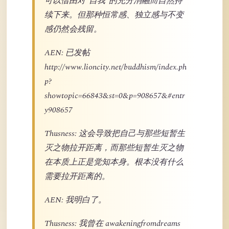
可以借由对“自我”的充分消融而自然持
续下来。但那种恒常感、独立感与不变
感仍然会残留。
AEN: 已发帖
http://www.lioncity.net/buddhism/index.ph
p?
showtopic=66843&st=0&p=908657&#entr
y908657
Thusness: 这会导致把自己与那些短暂生
灭之物拉开距离，而那些短暂生灭之物
在本质上正是觉知本身。根本没有什么
需要拉开距离的。
AEN: 我明白了。
Thusness: 我曾在 awakeningfromdreams