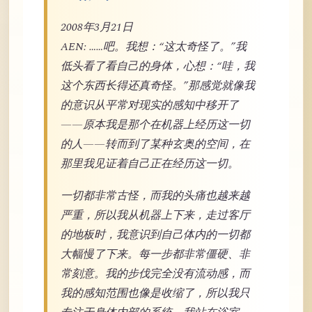
2008年3月21日
AEN: ……吧。我想：“这太奇怪了。”我
低头看了看自己的身体，心想：“哇，我
这个东西长得还真奇怪。”那感觉就像我
的意识从平常对现实的感知中移开了
——原本我是那个在机器上经历这一切
的人——转而到了某种玄奥的空间，在
那里我见证着自己正在经历这一切。
一切都非常古怪，而我的头痛也越来越
严重，所以我从机器上下来，走过客厅
的地板时，我意识到自己体内的一切都
大幅慢了下来。每一步都非常僵硬、非
常刻意。我的步伐完全没有流动感，而
我的感知范围也像是收缩了，所以我只