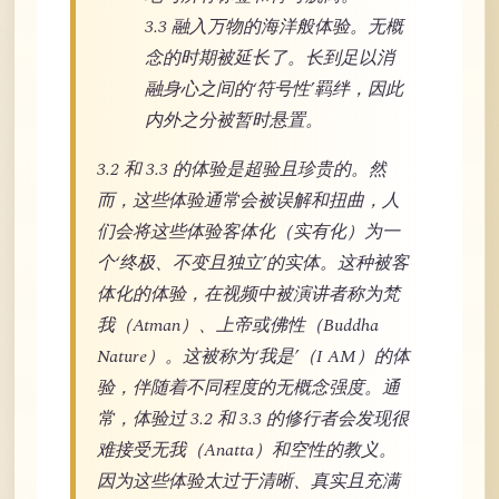
3.3 融入万物的海洋般体验。无概
念的时期被延长了。长到足以消
融身心之间的‘符号性’羁绊，因此
内外之分被暂时悬置。
3.2 和 3.3 的体验是超验且珍贵的。然
而，这些体验通常会被误解和扭曲，人
们会将这些体验客体化（实有化）为一
个‘终极、不变且独立’的实体。这种被客
体化的体验，在视频中被演讲者称为梵
我（Atman）、上帝或佛性（Buddha
Nature）。这被称为‘我是’（I AM）的体
验，伴随着不同程度的无概念强度。通
常，体验过 3.2 和 3.3 的修行者会发现很
难接受无我（Anatta）和空性的教义。
因为这些体验太过于清晰、真实且充满