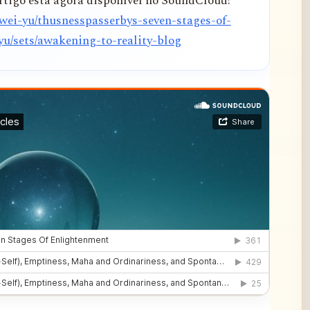
tigo está agora disponível no SoundCloud!
wei-yu/thusnesspasserbys-seven-stages-of-
u/sets/awakening-to-reality-blog