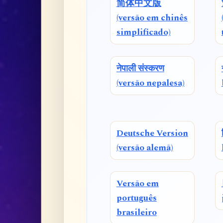
简体中文版
(versão em chinês
simplificado)
नेपाली संस्करण
(versão nepalesa)
Deutsche Version
(versão alemã)
Versão em
português
brasileiro