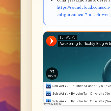
Uma gravação áudio deste ar
https://soundcloud.com/soh-
enlightenment?in=soh-wei-y