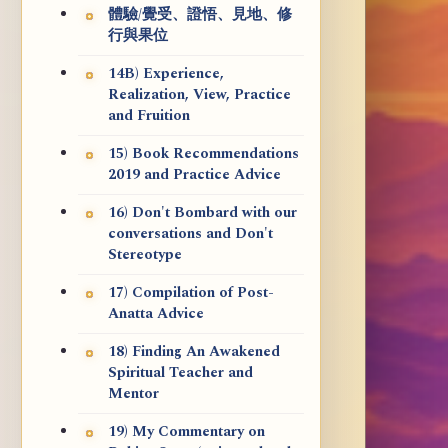
體驗/覺受、證悟、見地、修
行與果位
14B) Experience,
Realization, View, Practice
and Fruition
15) Book Recommendations
2019 and Practice Advice
16) Don't Bombard with our
conversations and Don't
Stereotype
17) Compilation of Post-
Anatta Advice
18) Finding An Awakened
Spiritual Teacher and
Mentor
19) My Commentary on