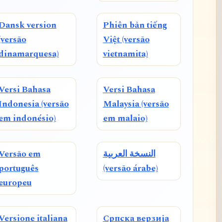
Dansk version
Phiên bản tiếng
(versão
Việt (versão
dinamarquesa)
vietnamita)
Versi Bahasa
Versi Bahasa
Indonesia (versão
Malaysia (versão
em indonésio)
em malaio)
Versão em
النسخة العربية
português
(versão árabe)
europeu
Versione italiana
Српска верзија