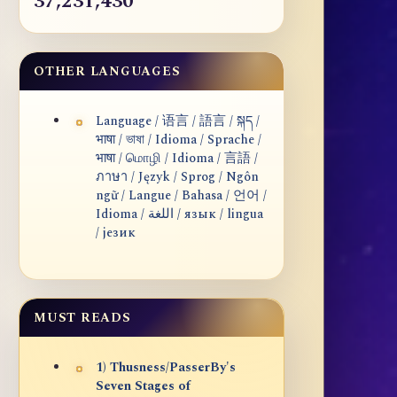
37,231,430
OTHER LANGUAGES
Language / 语言 / 語言 / སྐད /
भाषा / ভাষা / Idioma / Sprache /
भाषा / மொழி / Idioma / 言語 /
ภาษา / Język / Sprog / Ngôn
ngữ / Langue / Bahasa / 언어 /
Idioma / اللغة / язык / lingua
/ језик
MUST READS
1) Thusness/PasserBy's
Seven Stages of