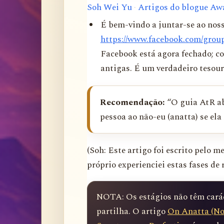
Soh Wei Yu
·
Artigos do blogue Aw
É bem-vindo a juntar-se ao nos
https://www.facebook.com/grou
Facebook está agora fechado; co
antigas. É um verdadeiro tesour
Recomendação:
“O guia AtR ab
pessoa ao não-eu (anatta) se ela
(Soh: Este artigo foi escrito pelo 
próprio experienciei estas fases de 
NOTA: Os estágios não têm caráct
partilha. O artigo 
On Anatta (No