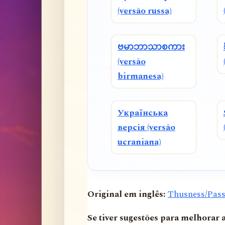
(versão russa)
ဗမာဘာသာစကား
(versão
birmanesa)
Українська
версія (versão
ucraniana)
Original em inglês:
Thusness/Pass
Se tiver sugestões para melhorar 