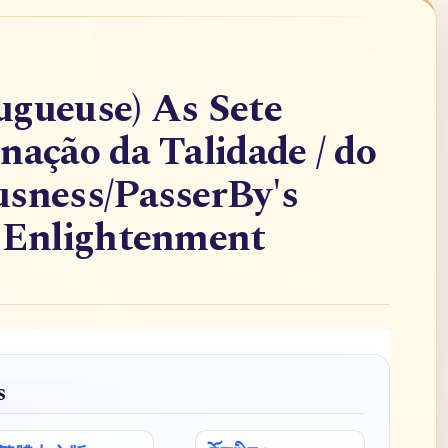
ugueuse) As Sete
nação da Talidade / do
usness/PasserBy's
f Enlightenment
s