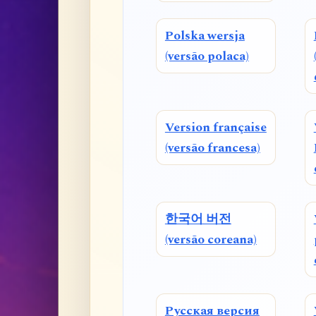
Polska wersja
(versão polaca)
Version française
(versão francesa)
한국어 버전
(versão coreana)
Русская версия