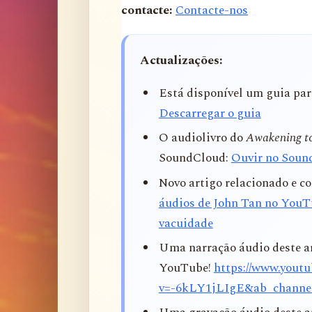
contacte:
Contacte-nos
Actualizações:
Está disponível um guia para
Descarregar o guia
O audiolivro do
Awakening to
SoundCloud:
Ouvir no Soun
Novo artigo relacionado e 
áudios de John Tan no YouT
vacuidade
Uma narração áudio deste ar
YouTube!
https://www.yout
v=-6kLY1jLIgE&ab_channe