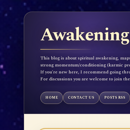
Awakening 
This blog is about spiritual awakening, maps
strong momentum/conditioning (karmic propen
If you're new here, I recommend going throu
For discussions you are welcome to join th
HOME
CONTACT US
POSTS RSS