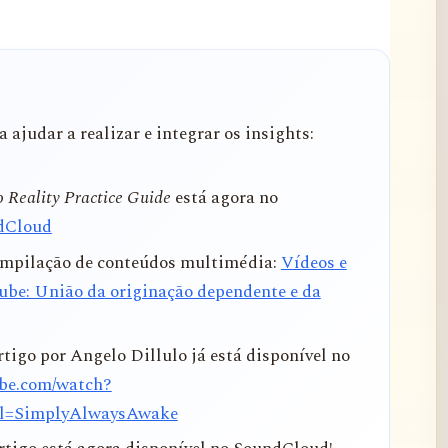
 ajudar a realizar e integrar os insights:
 Reality Practice Guide
está agora no
dCloud
compilação de conteúdos multimédia:
Vídeos e
ube: União da originação dependente e da
tigo por Angelo Dillulo já está disponível no
ube.com/watch?
l=SimplyAlwaysAwake