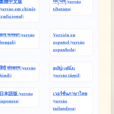
繁體中文版
བོད་ཡིག (versão
(versão em chinês
tibetana)
tradicional)
বাংলা সংস্করণ (versão
Versión en
bengali)
español (versão
espanhola)
हिंदी संस्करण (versão
தமிழ் பதிப்பு
hindi)
(versão tâmil)
日本語版 (versão
เวอร์ชั่นภาษาไทย
japonesa)
(versão
tailandesa)