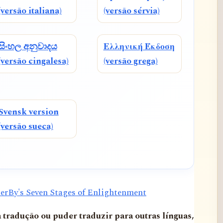
(versão italiana)
(versão sérvia)
සිංහල අනුවාදය
Ελληνική Έκδοση
(versão cingalesa)
(versão grega)
Svensk version
(versão sueca)
erBy's Seven Stages of Enlightenment
a tradução ou puder traduzir para outras línguas,