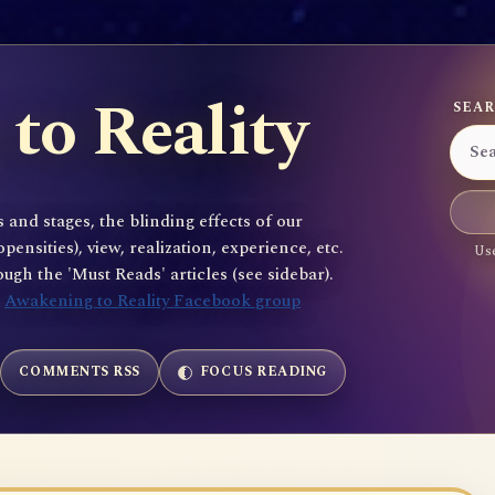
to Reality
SEAR
 and stages, the blinding effects of our
sities), view, realization, experience, etc.
Use
gh the 'Must Reads' articles (see sidebar).
e
Awakening to Reality Facebook group
COMMENTS RSS
FOCUS READING