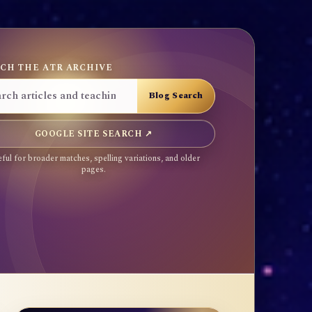
CH THE ATR ARCHIVE
GOOGLE SITE SEARCH ↗
ful for broader matches, spelling variations, and older
pages.