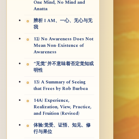
One Mind, No Mind and
Anatta
辨析 I AM、一心、无心与无
我
12) No Awareness Does Not
Mean Non-Existence of
Awareness
“无觉”并不意味着否定觉知或
明性
13) A Summary of Seeing
that Frees by Rob Burbea
14A) Experience,
Realization, View, Practice,
and Fruition (Revised)
体验/觉受、证悟、知见、修
行与果位