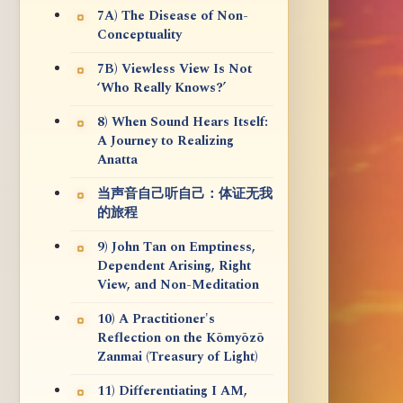
7A) The Disease of Non-
Conceptuality
7B) Viewless View Is Not
‘Who Really Knows?’
8) When Sound Hears Itself:
A Journey to Realizing
Anatta
当声音自己听自己：体证无我
的旅程
9) John Tan on Emptiness,
Dependent Arising, Right
View, and Non-Meditation
10) A Practitioner's
Reflection on the Kōmyōzō
Zanmai (Treasury of Light)
11) Differentiating I AM,