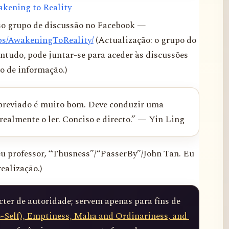
akening to Reality
so grupo de discussão no Facebook —
ps/AwakeningToReality/
(Actualização: o grupo do
ntudo, pode juntar-se para aceder às discussões
o de informação.)
reviado é muito bom. Deve conduzir uma
 realmente o ler. Conciso e directo.” — Yin Ling
meu professor, “Thusness”/“PasserBy”/John Tan. Eu
realização.)
er de autoridade; servem apenas para fins de 
-Self), Emptiness, Maha and Ordinariness, and 