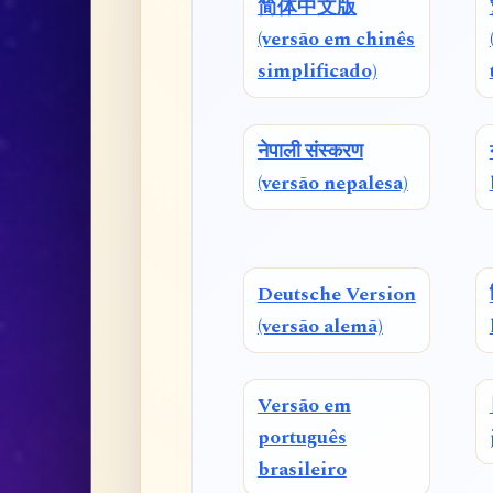
简体中文版
(versão em chinês
simplificado)
नेपाली संस्करण
(versão nepalesa)
Deutsche Version
(versão alemã)
Versão em
português
brasileiro