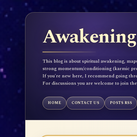
Awakening 
This blog is about spiritual awakening, maps
strong momentum/conditioning (karmic propen
If you're new here, I recommend going throu
For discussions you are welcome to join th
HOME
CONTACT US
POSTS RSS