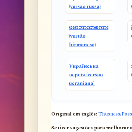
(versão russa)
ဗမာဘာသာစကား
(versão
birmanesa)
Українська
версія (versão
ucraniana)
Original em inglês:
Thusness/Pass
Se tiver sugestões para melhorar 