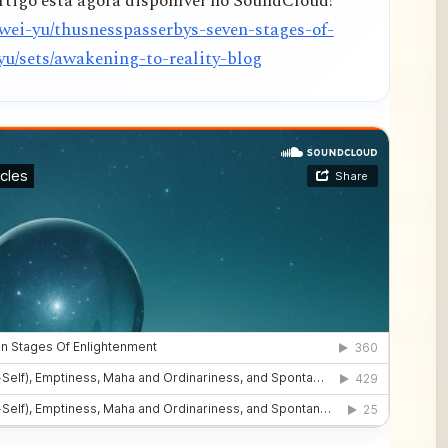
tigo está agora disponível no SoundCloud!
wei-yu/thusnesspasserbys-seven-stages-of-
u/sets/awakening-to-reality-blog