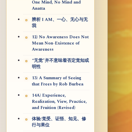
One Mind, No Mind and
Anatta
辨析 I AM、一心、无心与无
我
12) No Awareness Does Not
Mean Non-Existence of
Awareness
“无觉”并不意味着否定觉知或
明性
13) A Summary of Seeing
that Frees by Rob Burbea
14A) Experience,
Realization, View, Practice,
and Fruition (Revised)
体验/觉受、证悟、知见、修
行与果位