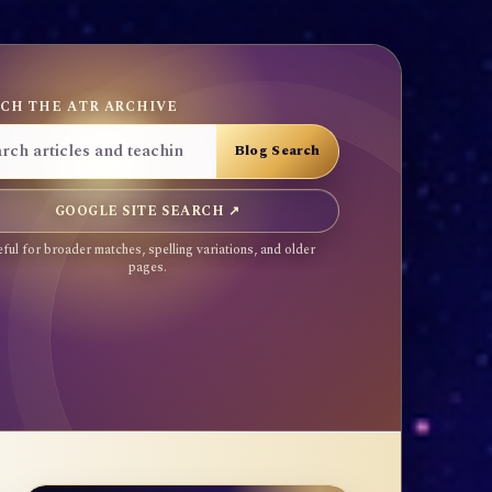
CH THE ATR ARCHIVE
GOOGLE SITE SEARCH ↗
ful for broader matches, spelling variations, and older
pages.