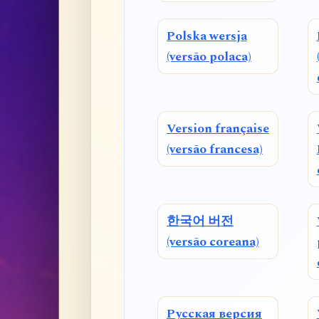
Polska wersja
(versão polaca)
Version française
(versão francesa)
한국어 버전
(versão coreana)
Русская версия