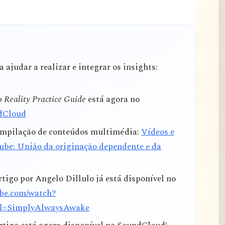
 ajudar a realizar e integrar os insights:
 Reality Practice Guide
está agora no
dCloud
compilação de conteúdos multimédia:
Vídeos e
ube: União da originação dependente e da
tigo por Angelo Dillulo já está disponível no
ube.com/watch?
l=SimplyAlwaysAwake