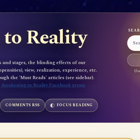
to Reality
SEAR
 and stages, the blinding effects of our
sities), view, realization, experience, etc.
Use
gh the 'Must Reads' articles (see sidebar).
e
Awakening to Reality Facebook group
COMMENTS RSS
FOCUS READING