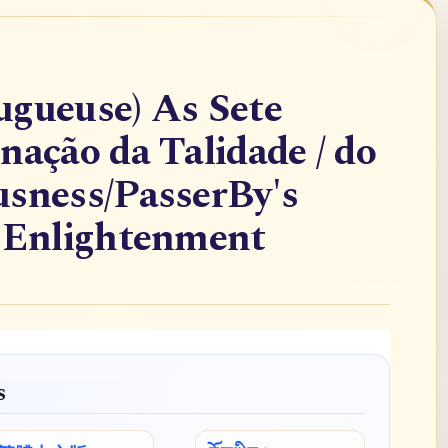
ugueuse) As Sete
nação da Talidade / do
usness/PasserBy's
f Enlightenment
s