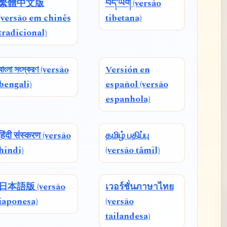
繁體中文版
བོད་ཡིག (versão
(versão em chinês
tibetana)
tradicional)
বাংলা সংস্করণ (versão
Versión en
bengali)
español (versão
espanhola)
हिंदी संस्करण (versão
தமிழ் பதிப்பு
hindi)
(versão tâmil)
日本語版 (versão
เวอร์ชั่นภาษาไทย
japonesa)
(versão
tailandesa)