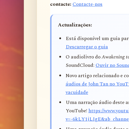
contacte:
Contacte-nos
Actualizações:
Está disponível um guia para
Descarregar o guia
O audiolivro do
Awakening to
SoundCloud:
Ouvir no Soun
Novo artigo relacionado e 
áudios de John Tan no YouT
vacuidade
Uma narração áudio deste ar
YouTube!
https://www.yout
v=-6kLY1jLIgE&ab_channe