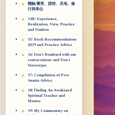
體驗/覺受、證悟、見地、修
行與果位
14B) Experience,
Realization, View, Practice
and Fruition
15) Book Recommendations
2019 and Practice Advice
16) Don't Bombard with our
conversations and Don't
Stereotype
17) Compilation of Post-
Anatta Advice
18) Finding An Awakened
Spiritual Teacher and
Mentor
19) My Commentary on