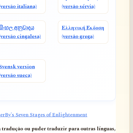
(versão italiana)
(versão sérvia)
සිංහල අනුවාදය
Ελληνική Έκδοση
(versão cingalesa)
(versão grega)
Svensk version
(versão sueca)
erBy's Seven Stages of Enlightenment
a tradução ou puder traduzir para outras línguas,