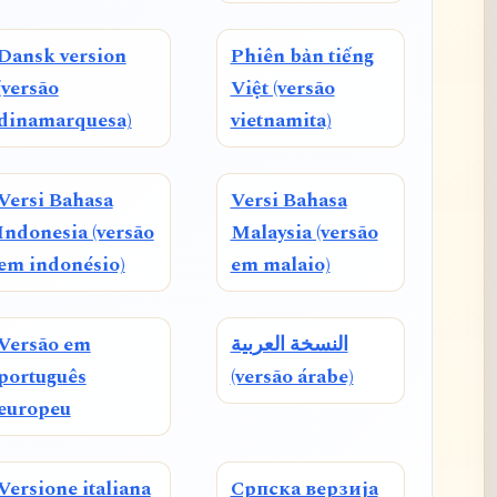
Dansk version
Phiên bản tiếng
(versão
Việt (versão
dinamarquesa)
vietnamita)
Versi Bahasa
Versi Bahasa
Indonesia (versão
Malaysia (versão
em indonésio)
em malaio)
Versão em
النسخة العربية
português
(versão árabe)
europeu
Versione italiana
Српска верзија