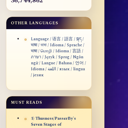
36,744,862
OTHER LANGUAGES
Language / 语言 / 語言 / སྐད /
भाषा / ভাষা / Idioma / Sprache /
भाषा / மொழி / Idioma / 言語 /
ภาษา / Język / Sprog / Ngôn
ngữ / Langue / Bahasa / 언어 /
Idioma / اللغة / язык / lingua
/ језик
MUST READS
1) Thusness/PasserBy's
Seven Stages of