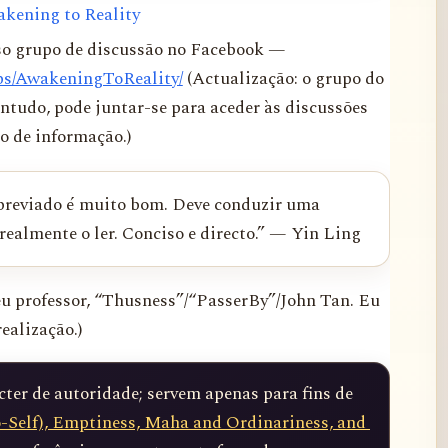
akening to Reality
so grupo de discussão no Facebook —
ps/AwakeningToReality/
(Actualização: o grupo do
ntudo, pode juntar-se para aceder às discussões
o de informação.)
reviado é muito bom. Deve conduzir uma
 realmente o ler. Conciso e directo.” — Yin Ling
meu professor, “Thusness”/“PasserBy”/John Tan. Eu
realização.)
er de autoridade; servem apenas para fins de 
-Self), Emptiness, Maha and Ordinariness, and 