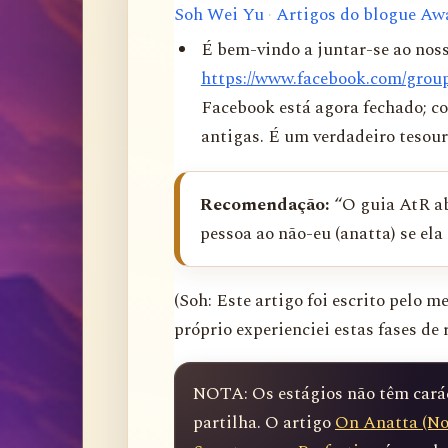
Soh Wei Yu
·
Artigos do blogue Aw
É bem-vindo a juntar-se ao nos
https://www.facebook.com/grou
Facebook está agora fechado; co
antigas. É um verdadeiro tesour
Recomendação:
“O guia AtR ab
pessoa ao não-eu (anatta) se ela
(Soh: Este artigo foi escrito pelo 
próprio experienciei estas fases de 
NOTA: Os estágios não têm caráct
partilha. O artigo 
On Anatta (No