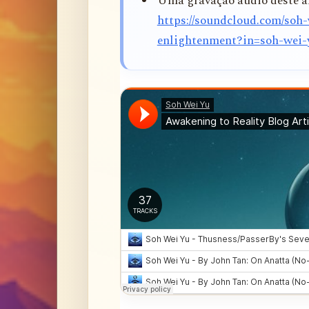
Uma gravação áudio deste ar
https://soundcloud.com/soh-
enlightenment?in=soh-wei-y