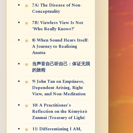
7A) The Disease of Non-
Conceptuality
7B) Viewless View Is Not
‘Who Really Knows?’
8) When Sound Hears Itself:
A Journey to Realizing
Anatta
当声音自己听自己：体证无我
的旅程
9) John Tan on Emptiness,
Dependent Arising, Right
View, and Non-Meditation
10) A Practitioner's
Reflection on the Kōmyōzō
Zanmai (Treasury of Light)
11) Differentiating I AM,