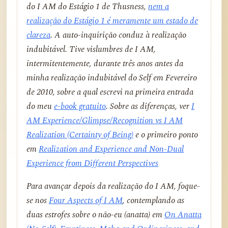
do I AM do Estágio 1 de Thusness,
nem a
realização do Estágio 1 é meramente um estado de
clareza
. A auto-inquirição conduz à realização
indubitável. Tive vislumbres de I AM,
intermitentemente, durante três anos antes da
minha realização indubitável do Self em Fevereiro
de 2010, sobre a qual escrevi na primeira entrada
do meu
e-book gratuito
. Sobre as diferenças, ver
I
AM Experience/Glimpse/Recognition vs I AM
Realization (Certainty of Being)
e o primeiro ponto
em
Realization and Experience and Non-Dual
Experience from Different Perspectives
Para avançar depois da realização do I AM, foque-
se nos
Four Aspects of I AM
, contemplando as
duas estrofes sobre o não-eu (anatta) em
On Anatta