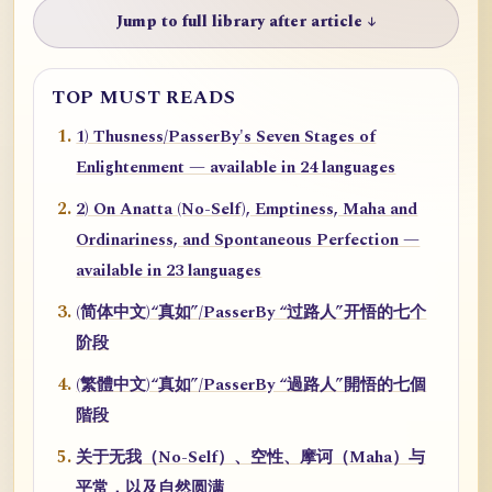
Jump to full library after article ↓
TOP MUST READS
1) Thusness/PasserBy's Seven Stages of
Enlightenment — available in 24 languages
2) On Anatta (No-Self), Emptiness, Maha and
Ordinariness, and Spontaneous Perfection —
available in 23 languages
(简体中文)“真如”/PasserBy “过路人”开悟的七个
阶段
(繁體中文)“真如”/PasserBy “過路人”開悟的七個
階段
关于无我（No-Self）、空性、摩诃（Maha）与
平常，以及自然圆满