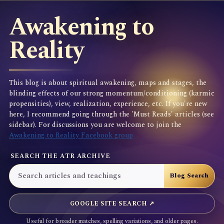
Awakening to
Reality
This blog is about spiritual awakening, maps and stages, the
blinding effects of our strong momentum/conditioning (karmic
propensities), view, realization, experience, etc. If you're new
here, I recommend going through the 'Must Reads' articles (see
sidebar). For discussions you are welcome to join the
Awakening to Reality Facebook group
SEARCH THE ATR ARCHIVE
GOOGLE SITE SEARCH ↗
Useful for broader matches, spelling variations, and older pages.