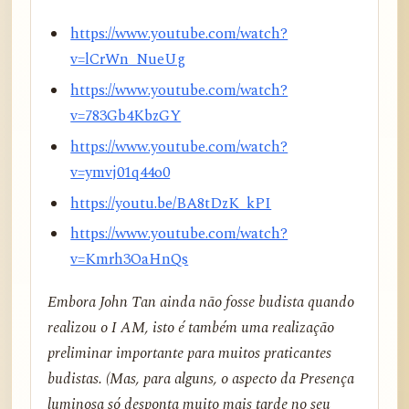
https://www.youtube.com/watch?
v=lCrWn_NueUg
https://www.youtube.com/watch?
v=783Gb4KbzGY
https://www.youtube.com/watch?
v=ymvj01q44o0
https://youtu.be/BA8tDzK_kPI
https://www.youtube.com/watch?
v=Kmrh3OaHnQs
Embora John Tan ainda não fosse budista quando
realizou o I AM, isto é também uma realização
preliminar importante para muitos praticantes
budistas. (Mas, para alguns, o aspecto da Presença
luminosa só desponta muito mais tarde no seu