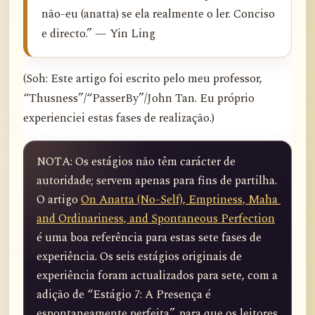
não-eu (anatta) se ela realmente o ler. Conciso
e directo.” — Yin Ling
(Soh: Este artigo foi escrito pelo meu professor,
“Thusness”/“PasserBy”/John Tan. Eu próprio
experienciei estas fases de realização.)
NOTA: Os estágios não têm carácter de 
autoridade; servem apenas para fins de partilha. 
O artigo 
On Anatta (No-Self), Emptiness, Maha 
and Ordinariness, and Spontaneous Perfection
é uma boa referência para estas sete fases de 
experiência. Os seis estágios originais de 
experiência foram actualizados para sete, com a 
adição de “Estágio 7: A Presença é 
espontaneamente perfeita”, para que os leitores 