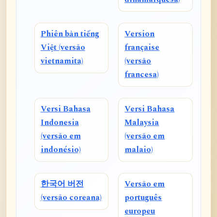
Phiên bản tiếng
Version
Việt (versão
française
vietnamita)
(versão
francesa)
Versi Bahasa
Versi Bahasa
Indonesia
Malaysia
(versão em
(versão em
indonésio)
malaio)
한국어 버전
Versão em
(versão coreana)
português
europeu