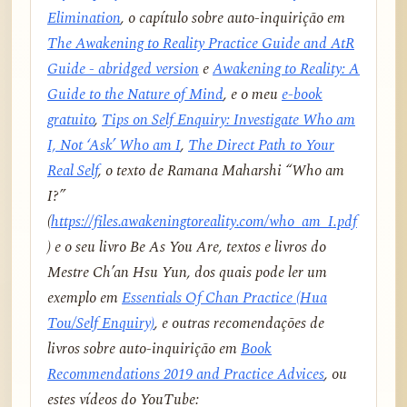
Elimination
, o capítulo sobre auto-inquirição em
The Awakening to Reality Practice Guide and AtR
Guide - abridged version
e
Awakening to Reality: A
Guide to the Nature of Mind
, e o meu
e-book
gratuito
,
Tips on Self Enquiry: Investigate Who am
I, Not ‘Ask’ Who am I
,
The Direct Path to Your
Real Self
, o texto de Ramana Maharshi “Who am
I?”
(
https://files.awakeningtoreality.com/who_am_I.pdf
) e o seu livro
Be As You Are
, textos e livros do
Mestre Ch’an Hsu Yun, dos quais pode ler um
exemplo em
Essentials Of Chan Practice (Hua
Tou/Self Enquiry)
, e outras recomendações de
livros sobre auto-inquirição em
Book
Recommendations 2019 and Practice Advices
, ou
estes vídeos do YouTube: