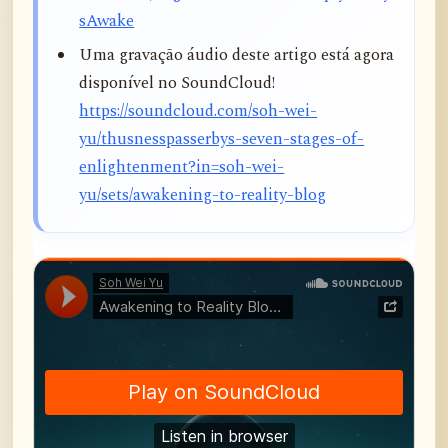
sAwake
Uma gravação áudio deste artigo está agora
disponível no SoundCloud!
https://soundcloud.com/soh-wei-
yu/thusnesspasserbys-seven-stages-of-
enlightenment?in=soh-wei-
yu/sets/awakening-to-reality-blog