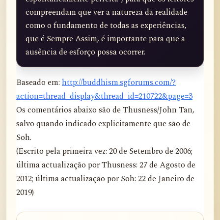
compreendam que ver a natureza da realidade 
como o fundamento de todas as experiências, 
que é Sempre Assim, é importante para que a 
ausência de esforço possa ocorrer.
Baseado em:
http://buddhism.sgforums.com/?
action=thread_display&thread_id=210722&page=3
Os comentários abaixo são de Thusness/John Tan,
salvo quando indicado explicitamente que são de
Soh.
(Escrito pela primeira vez: 20 de Setembro de 2006;
última actualização por Thusness: 27 de Agosto de
2012; última actualização por Soh: 22 de Janeiro de
2019)