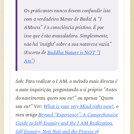
Os praticantes nunca devem confundir isto
com a verdadeira Mente de Buda! A “I
AMness” é a consciência prístina. É por
isso que é tão avassaladora. Simplesmente,
não há ‘insight’ sobre a sua natureza vazia.”
(Excerto de
Buddha Nature is NOT “I
Am”
)
Soh: Para realizar o I AM, o método mais directo é
a auto-inquirição, perguntando a si próprio “Antes
do nascimento, quem sou eu?” ou apenas “Quem
sou eu?” Ver:
What is your very Mind right now?
, o
meu artigo
Beyond “Experience”: A Comprehensive
Guide to Self-Enquiry and the I AM Realization
,
Self Enquiry, Neti Neti and the Process of