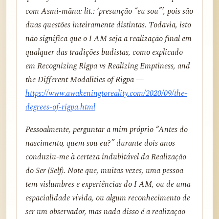
com Asmi-māna: lit.: ‘presunção “eu sou”’, pois são
duas questões inteiramente distintas. Todavia, isto
não significa que o I AM seja a realização final em
qualquer das tradições budistas, como explicado
em
Recognizing Rigpa vs Realizing Emptiness, and
the Different Modalities of Rigpa
—
https://www.awakeningtoreality.com/2020/09/the-
degrees-of-rigpa.html
Pessoalmente, perguntar a mim próprio “Antes do
nascimento, quem sou eu?” durante dois anos
conduziu-me à certeza indubitável da Realização
do Ser (Self). Note que, muitas vezes, uma pessoa
tem vislumbres e experiências do I AM, ou de uma
espacialidade vívida, ou algum reconhecimento de
ser um observador, mas nada disso é a realização