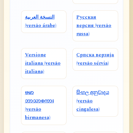
النسخة العربية
Русская
(versão árabe)
версия (versão
russa)
Versione
Српска верзија
italiana (versão
(versão sérvia)
italiana)
ဗမာ
සිංහල අනුවාදය
ဘာသာစကား
(versão
(versão
cingalesa)
birmanesa)