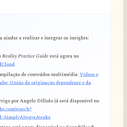
 ajudar a realizar e integrar os insights:
 Reality Practice Guide
está agora no
dCloud
compilação de conteúdos multimédia:
Vídeos e
ube: União da originação dependente e da
tigo por Angelo Dillulo já está disponível no
ube.com/watch?
l=SimplyAlwaysAwake