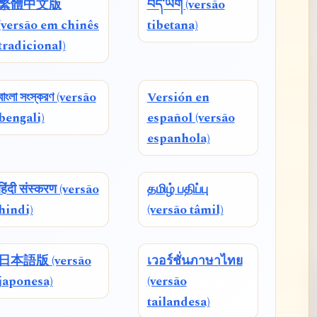
繁體中文版
བོད་ཡིག (versão
(versão em chinês
tibetana)
tradicional)
বাংলা সংস্করণ (versão
Versión en
bengali)
español (versão
espanhola)
हिंदी संस्करण (versão
தமிழ் பதிப்பு
hindi)
(versão tâmil)
日本語版 (versão
เวอร์ชั่นภาษาไทย
japonesa)
(versão
tailandesa)