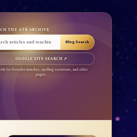
CH THE ATR ARCHIVE
GOOGLE SITE SEARCH ↗
ful for broader matches, spelling variations, and older
pages.