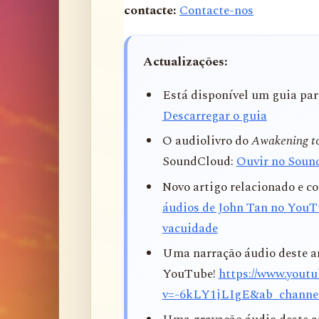
contacte:
Contacte-nos
Actualizações:
Está disponível um guia para
Descarregar o guia
O audiolivro do
Awakening to
SoundCloud:
Ouvir no Soun
Novo artigo relacionado e 
áudios de John Tan no YouT
vacuidade
Uma narração áudio deste ar
YouTube!
https://www.yout
v=-6kLY1jLIgE&ab_channe