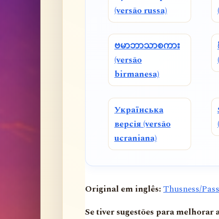
(versão russa)
ဗမာဘာသာစကား
(versão
birmanesa)
Українська
версія (versão
ucraniana)
Original em inglês:
Thusness/Pass
Se tiver sugestões para melhorar 