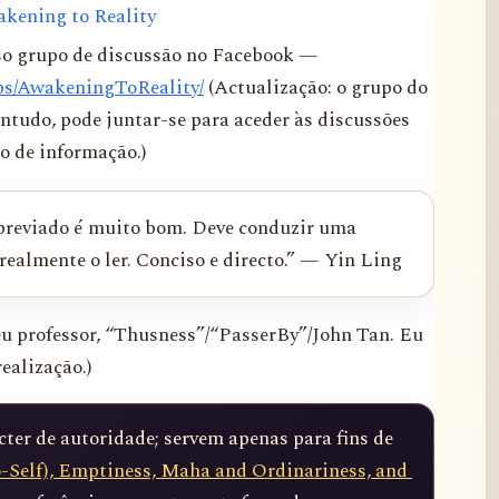
akening to Reality
so grupo de discussão no Facebook —
ps/AwakeningToReality/
(Actualização: o grupo do
ntudo, pode juntar-se para aceder às discussões
o de informação.)
reviado é muito bom. Deve conduzir uma
 realmente o ler. Conciso e directo.” — Yin Ling
meu professor, “Thusness”/“PasserBy”/John Tan. Eu
realização.)
er de autoridade; servem apenas para fins de 
-Self), Emptiness, Maha and Ordinariness, and 