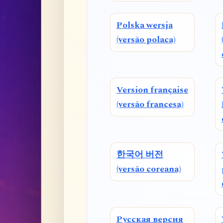
Polska wersja
(versão polaca)
Version française
(versão francesa)
한국어 버전
(versão coreana)
Русская версия