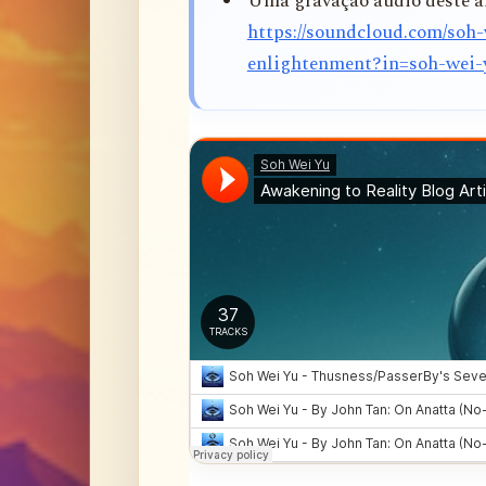
Uma gravação áudio deste ar
https://soundcloud.com/soh-
enlightenment?in=soh-wei-y