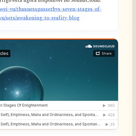
tigo está agora disponível no SoundCloud!
wei-yu/thusnesspasserbys-seven-stages-of-
u/sets/awakening-to-reality-blog