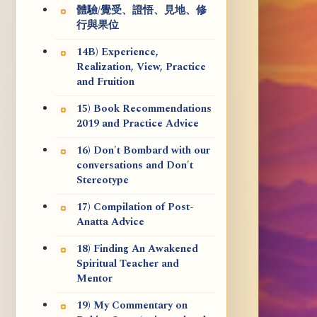
體驗/覺受、證悟、見地、修
行與果位
14B) Experience,
Realization, View, Practice
and Fruition
15) Book Recommendations
2019 and Practice Advice
16) Don't Bombard with our
conversations and Don't
Stereotype
17) Compilation of Post-
Anatta Advice
18) Finding An Awakened
Spiritual Teacher and
Mentor
19) My Commentary on