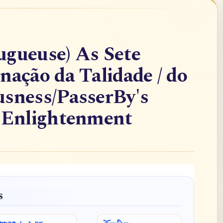
ugueuse) As Sete
nação da Talidade / do
usness/PasserBy's
f Enlightenment
s