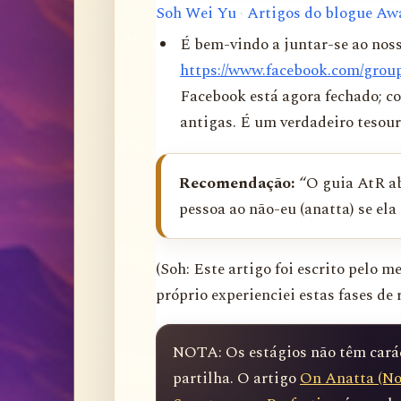
Soh Wei Yu
·
Artigos do blogue Aw
É bem-vindo a juntar-se ao nos
https://www.facebook.com/grou
Facebook está agora fechado; co
antigas. É um verdadeiro tesour
Recomendação:
“O guia AtR ab
pessoa ao não-eu (anatta) se ela
(Soh: Este artigo foi escrito pelo 
próprio experienciei estas fases de 
NOTA: Os estágios não têm caráct
partilha. O artigo 
On Anatta (No