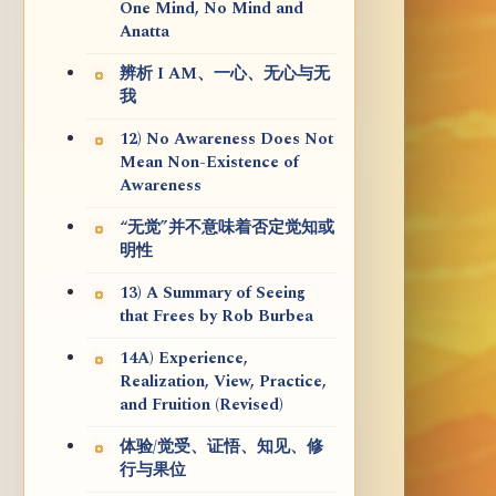
One Mind, No Mind and
Anatta
辨析 I AM、一心、无心与无
我
12) No Awareness Does Not
Mean Non-Existence of
Awareness
“无觉”并不意味着否定觉知或
明性
13) A Summary of Seeing
that Frees by Rob Burbea
14A) Experience,
Realization, View, Practice,
and Fruition (Revised)
体验/觉受、证悟、知见、修
行与果位