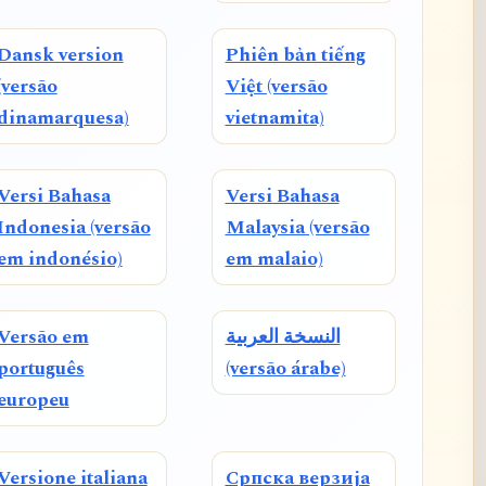
Dansk version
Phiên bản tiếng
(versão
Việt (versão
dinamarquesa)
vietnamita)
Versi Bahasa
Versi Bahasa
Indonesia (versão
Malaysia (versão
em indonésio)
em malaio)
Versão em
النسخة العربية
português
(versão árabe)
europeu
Versione italiana
Српска верзија