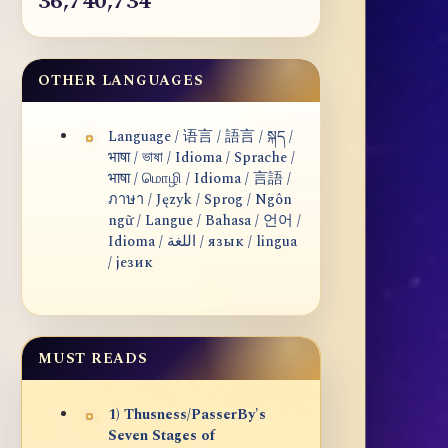
36,740,734
OTHER LANGUAGES
Language / 语言 / 語言 / སྐད /
भाषा / ভাষা / Idioma / Sprache /
भाषा / மொழி / Idioma / 言語 /
ภาษา / Język / Sprog / Ngôn
ngữ / Langue / Bahasa / 언어 /
Idioma / اللغة / язык / lingua
/ језик
MUST READS
1) Thusness/PasserBy's
Seven Stages of