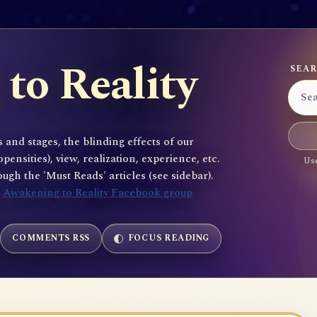
to Reality
SEAR
 and stages, the blinding effects of our
sities), view, realization, experience, etc.
Use
gh the 'Must Reads' articles (see sidebar).
e
Awakening to Reality Facebook group
COMMENTS RSS
FOCUS READING