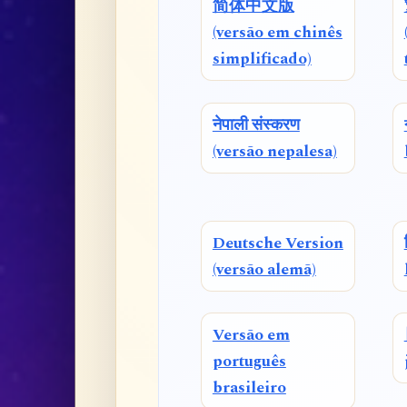
简体中文版
(versão em chinês
simplificado)
नेपाली संस्करण
(versão nepalesa)
Deutsche Version
(versão alemã)
Versão em
português
brasileiro