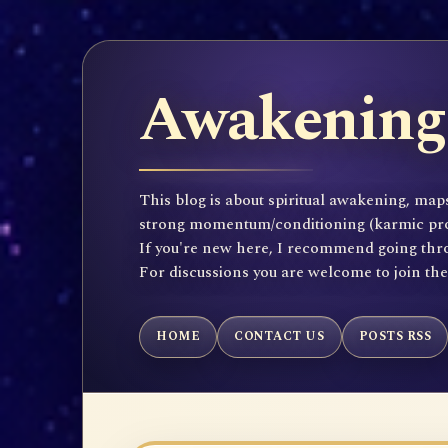
Awakening 
This blog is about spiritual awakening, maps
strong momentum/conditioning (karmic propen
If you're new here, I recommend going throu
For discussions you are welcome to join th
HOME
CONTACT US
POSTS RSS