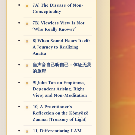
7A) The Disease of Non-
Conceptuality
7B) Viewless View Is Not
‘Who Really Knows?’
8) When Sound Hears Itself:
A Journey to Realizing
Anatta
当声音自己听自己：体证无我
的旅程
9) John Tan on Emptiness,
Dependent Arising, Right
View, and Non-Meditation
10) A Practitioner's
Reflection on the Kōmyōzō
Zanmai (Treasury of Light)
11) Differentiating I AM,