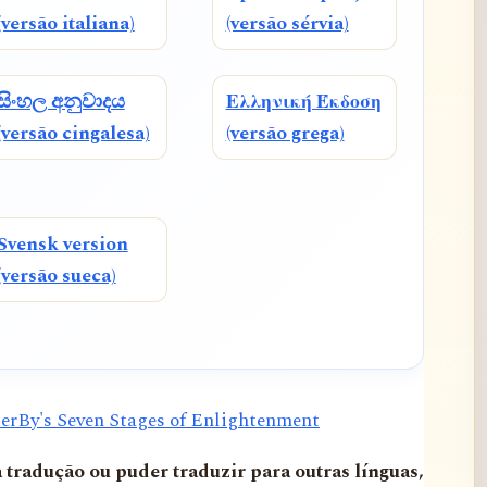
(versão italiana)
(versão sérvia)
සිංහල අනුවාදය
Ελληνική Έκδοση
(versão cingalesa)
(versão grega)
Svensk version
(versão sueca)
erBy's Seven Stages of Enlightenment
a tradução ou puder traduzir para outras línguas,