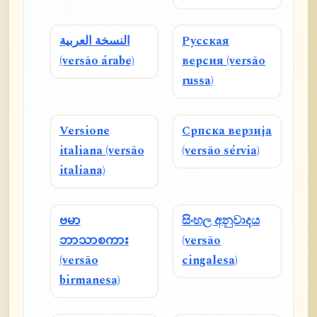
النسخة العربية
Русская
(versão árabe)
версия (versão
russa)
Versione
Српска верзија
italiana (versão
(versão sérvia)
italiana)
ဗမာ
සිංහල අනුවාදය
ဘာသာစကား
(versão
(versão
cingalesa)
birmanesa)