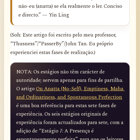
não-eu (anatta) se ela realmente o ler. Conciso
e directo.” — Yin Ling
(Soh: Este artigo foi escrito pelo meu professor,
“Thusness”/“PasserBy”/John Tan. Eu próprio
experienciei estas fases de realização.)
NOTA: Os estágios não têm carácter de 
autoridade; servem apenas para fins de partilha. 
O artigo 
On Anatta (No-Self), Emptiness, Maha 
and Ordinariness, and Spontaneous Perfection
é uma boa referência para estas sete fases de 
experiência. Os seis estágios originais de 
experiência foram actualizados para sete, com a 
adição de “Estágio 7: A Presença é 
espontaneamente perfeita”, para que os leitores 