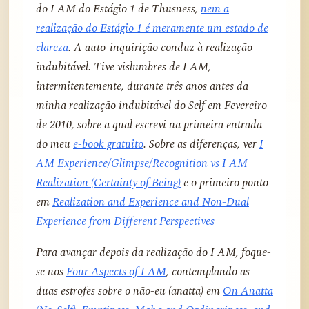
do I AM do Estágio 1 de Thusness,
nem a
realização do Estágio 1 é meramente um estado de
clareza
. A auto-inquirição conduz à realização
indubitável. Tive vislumbres de I AM,
intermitentemente, durante três anos antes da
minha realização indubitável do Self em Fevereiro
de 2010, sobre a qual escrevi na primeira entrada
do meu
e-book gratuito
. Sobre as diferenças, ver
I
AM Experience/Glimpse/Recognition vs I AM
Realization (Certainty of Being)
e o primeiro ponto
em
Realization and Experience and Non-Dual
Experience from Different Perspectives
Para avançar depois da realização do I AM, foque-
se nos
Four Aspects of I AM
, contemplando as
duas estrofes sobre o não-eu (anatta) em
On Anatta