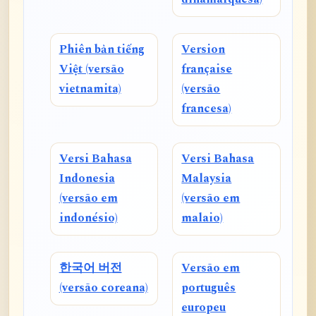
Phiên bản tiếng
Version
Việt (versão
française
vietnamita)
(versão
francesa)
Versi Bahasa
Versi Bahasa
Indonesia
Malaysia
(versão em
(versão em
indonésio)
malaio)
한국어 버전
Versão em
(versão coreana)
português
europeu