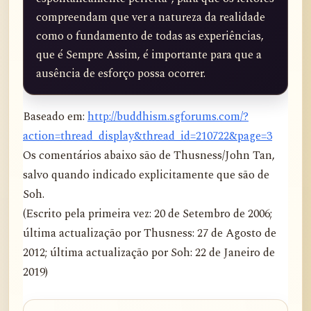
compreendam que ver a natureza da realidade 
como o fundamento de todas as experiências, 
que é Sempre Assim, é importante para que a 
ausência de esforço possa ocorrer.
Baseado em:
http://buddhism.sgforums.com/?
action=thread_display&thread_id=210722&page=3
Os comentários abaixo são de Thusness/John Tan,
salvo quando indicado explicitamente que são de
Soh.
(Escrito pela primeira vez: 20 de Setembro de 2006;
última actualização por Thusness: 27 de Agosto de
2012; última actualização por Soh: 22 de Janeiro de
2019)