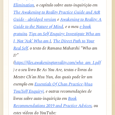
Elimination
, o capítulo sobre auto-inquirição em
The Awakening to Reality Practice Guide and AtR
Guide - abridged version
e
Awakening to Reality: A
Guide to the Nature of Mind
, e o meu
e-book
gratuito
,
Tips on Self Enquiry: Investigate Who am
I, Not ‘Ask’ Who am I
,
The Direct Path to Your
Real Self
, o texto de Ramana Maharshi “Who am
I?”
(
https://files.awakeningtoreality.com/who_am_I.pdf
) e o seu livro
Be As You Are
, textos e livros do
Mestre Ch’an Hsu Yun, dos quais pode ler um
exemplo em
Essentials Of Chan Practice (Hua
Tou/Self Enquiry)
, e outras recomendações de
livros sobre auto-inquirição em
Book
Recommendations 2019 and Practice Advices
, ou
estes vídeos do YouTube: