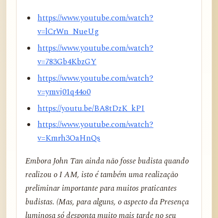
https://www.youtube.com/watch?
v=lCrWn_NueUg
https://www.youtube.com/watch?
v=783Gb4KbzGY
https://www.youtube.com/watch?
v=ymvj01q44o0
https://youtu.be/BA8tDzK_kPI
https://www.youtube.com/watch?
v=Kmrh3OaHnQs
Embora John Tan ainda não fosse budista quando
realizou o I AM, isto é também uma realização
preliminar importante para muitos praticantes
budistas. (Mas, para alguns, o aspecto da Presença
luminosa só desponta muito mais tarde no seu