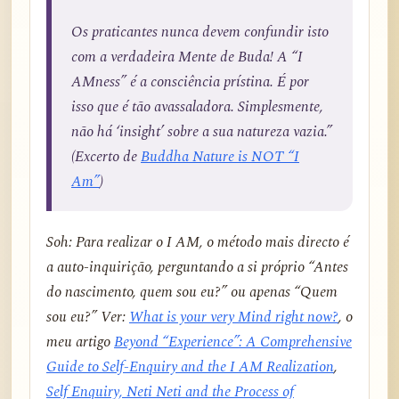
Os praticantes nunca devem confundir isto
com a verdadeira Mente de Buda! A “I
AMness” é a consciência prístina. É por
isso que é tão avassaladora. Simplesmente,
não há ‘insight’ sobre a sua natureza vazia.”
(Excerto de
Buddha Nature is NOT “I
Am”
)
Soh: Para realizar o I AM, o método mais directo é
a auto-inquirição, perguntando a si próprio “Antes
do nascimento, quem sou eu?” ou apenas “Quem
sou eu?” Ver:
What is your very Mind right now?
, o
meu artigo
Beyond “Experience”: A Comprehensive
Guide to Self-Enquiry and the I AM Realization
,
Self Enquiry, Neti Neti and the Process of