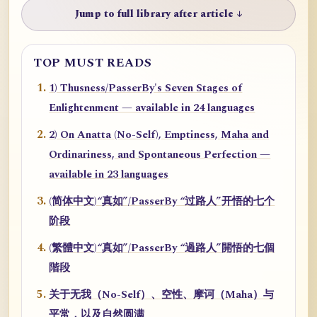
Jump to full library after article ↓
TOP MUST READS
1) Thusness/PasserBy's Seven Stages of
Enlightenment — available in 24 languages
2) On Anatta (No-Self), Emptiness, Maha and
Ordinariness, and Spontaneous Perfection —
available in 23 languages
(简体中文)“真如”/PasserBy “过路人”开悟的七个
阶段
(繁體中文)“真如”/PasserBy “過路人”開悟的七個
階段
关于无我（No-Self）、空性、摩诃（Maha）与
平常，以及自然圆满