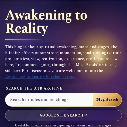
Awakening to
Reality
This blog is about spiritual awakening, maps and stages, the
blinding effects of our strong momentum/conditioning (karmic
propensities), view, realization, experience, etc. If you're new
here, I recommend going through the 'Must Reads' articles (see
sidebar). For discussions you are welcome to join the
Awakening to Reality Facebook group
SEARCH THE ATR ARCHIVE
GOOGLE SITE SEARCH ↗
Useful for broader matches, spelling variations, and older pages.