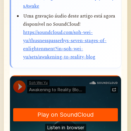
sAwake
Uma gravação áudio deste artigo está agora
disponível no SoundCloud!
https://soundcloud.com/soh-wei-
yu/thusnesspasserbys-seven-stages-of-
enlightenment?in=soh-wei-
yu/sets/awakening-to-reality-blog