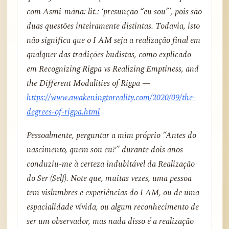
com Asmi-māna: lit.: ‘presunção “eu sou”’, pois são
duas questões inteiramente distintas. Todavia, isto
não significa que o I AM seja a realização final em
qualquer das tradições budistas, como explicado
em
Recognizing Rigpa vs Realizing Emptiness, and
the Different Modalities of Rigpa
—
https://www.awakeningtoreality.com/2020/09/the-
degrees-of-rigpa.html
Pessoalmente, perguntar a mim próprio “Antes do
nascimento, quem sou eu?” durante dois anos
conduziu-me à certeza indubitável da Realização
do Ser (Self). Note que, muitas vezes, uma pessoa
tem vislumbres e experiências do I AM, ou de uma
espacialidade vívida, ou algum reconhecimento de
ser um observador, mas nada disso é a realização