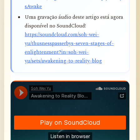
sAwake
Uma gravação áudio deste artigo está agora
disponível no SoundCloud!
https://soundcloud.com/soh-wei-
yu/thusnesspasserbys-seven-stages-of-
enlightenment?in=soh-wei-
yu/sets/awakening-to-reality-blog