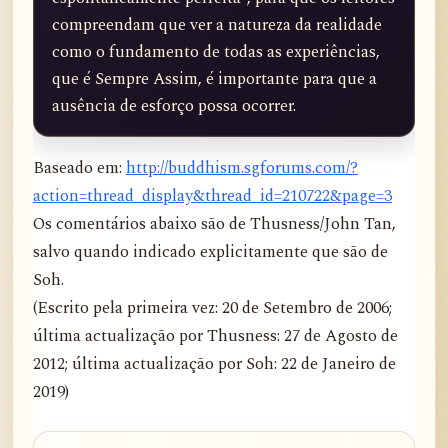
compreendam que ver a natureza da realidade 
como o fundamento de todas as experiências, 
que é Sempre Assim, é importante para que a 
ausência de esforço possa ocorrer.
Baseado em:
http://buddhism.sgforums.com/?
action=thread_display&thread_id=210722&page=3
Os comentários abaixo são de Thusness/John Tan,
salvo quando indicado explicitamente que são de
Soh.
(Escrito pela primeira vez: 20 de Setembro de 2006;
última actualização por Thusness: 27 de Agosto de
2012; última actualização por Soh: 22 de Janeiro de
2019)