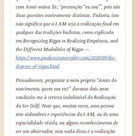
com Asmi-māna: lit.: ‘presunção “eu sou”’, pois são
duas questões inteiramente distintas. Todavia, isto
não significa que o I AM seja a realização final em
qualquer das tradições budistas, como explicado
em
Recognizing Rigpa vs Realizing Emptiness, and
the Different Modalities of Rigpa
—
https://www.awakeningtoreality.com/2020/09/the-
degrees-of-rigpa.html
Pessoalmente, perguntar a mim próprio “Antes do
nascimento, quem sou eu?” durante dois anos
conduziu-me à certeza indubitável da Realização
do Ser (Self). Note que, muitas vezes, uma pessoa
tem vislumbres e experiências do I AM, ou de uma
espacialidade vívida, ou algum reconhecimento de
ser um observador, mas nada disso é a realização