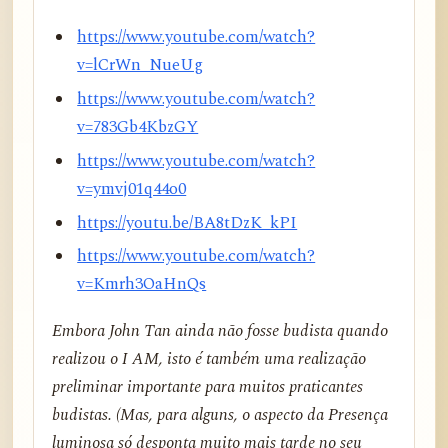
https://www.youtube.com/watch?
v=lCrWn_NueUg
https://www.youtube.com/watch?
v=783Gb4KbzGY
https://www.youtube.com/watch?
v=ymvj01q44o0
https://youtu.be/BA8tDzK_kPI
https://www.youtube.com/watch?
v=Kmrh3OaHnQs
Embora John Tan ainda não fosse budista quando
realizou o I AM, isto é também uma realização
preliminar importante para muitos praticantes
budistas. (Mas, para alguns, o aspecto da Presença
luminosa só desponta muito mais tarde no seu