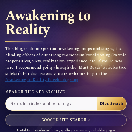
Awakening to
Reality
This blog is about spiritual awakening, maps and stages, the
blinding effects of our strong momentum/conditioning (karmic
propensities), view, realization, experience, etc. If you're new
here, I recommend going through the 'Must Reads' articles (see
sidebar). For discussions you are welcome to join the
Awakening to Reality Facebook group
SEARCH THE ATR ARCHIVE
GOOGLE SITE SEARCH ↗
Useful for broader matches, spelling variations, and older pages.