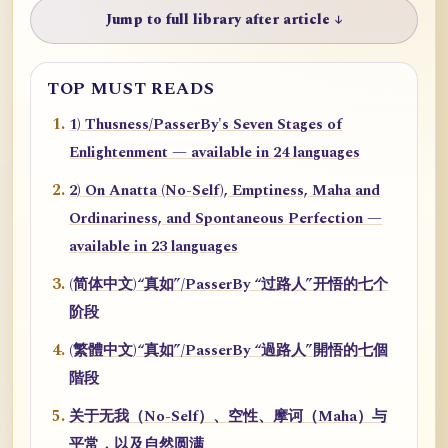
Jump to full library after article ↓
TOP MUST READS
1) Thusness/PasserBy's Seven Stages of
Enlightenment — available in 24 languages
2) On Anatta (No-Self), Emptiness, Maha and
Ordinariness, and Spontaneous Perfection —
available in 23 languages
(简体中文)“真如”/PasserBy “过路人”开悟的七个
阶段
(繁體中文)“真如”/PasserBy “過路人”開悟的七個
階段
关于无我（No-Self）、空性、摩诃（Maha）与
平常，以及自然圆满