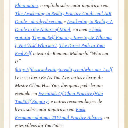
Elimination
, o capítulo sobre auto-inquirição em
The Awakening to Reality Practice Guide and AtR
Guide - abridged version
e
Awakening to Reality: A
Guide to the Nature of Mind
, e o meu
e-book
gratuito
,
Tips on Self Enquiry: Investigate Who am
I, Not ‘Ask’ Who am I
,
The Direct Path to Your
Real Self
, o texto de Ramana Maharshi “Who am
I?”
(
https://files.awakeningtoreality.com/who_am_I.pdf
) e o seu livro
Be As You Are
, textos e livros do
Mestre Ch’an Hsu Yun, dos quais pode ler um
exemplo em
Essentials Of Chan Practice (Hua
Tou/Self Enquiry)
, e outras recomendações de
livros sobre auto-inquirição em
Book
Recommendations 2019 and Practice Advices
, ou
estes vídeos do YouTube: