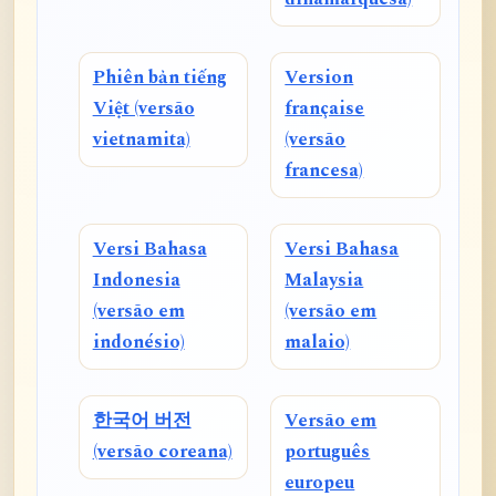
Phiên bản tiếng
Version
Việt (versão
française
vietnamita)
(versão
francesa)
Versi Bahasa
Versi Bahasa
Indonesia
Malaysia
(versão em
(versão em
indonésio)
malaio)
한국어 버전
Versão em
(versão coreana)
português
europeu