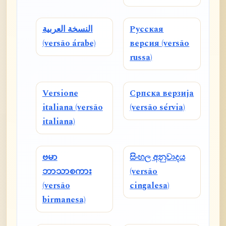
النسخة العربية
Русская
(versão árabe)
версия (versão
russa)
Versione
Српска верзија
italiana (versão
(versão sérvia)
italiana)
ဗမာ
සිංහල අනුවාදය
ဘာသာစကား
(versão
(versão
cingalesa)
birmanesa)