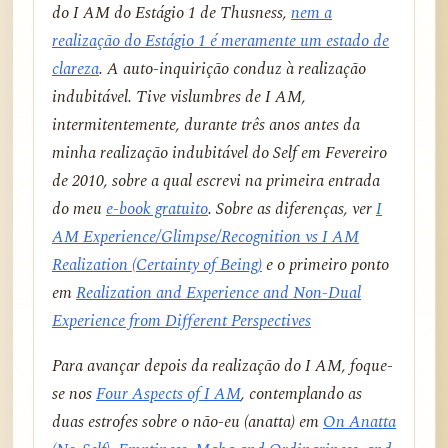
do I AM do Estágio 1 de Thusness,
nem a
realização do Estágio 1 é meramente um estado de
clareza
. A auto-inquirição conduz à realização
indubitável. Tive vislumbres de I AM,
intermitentemente, durante três anos antes da
minha realização indubitável do Self em Fevereiro
de 2010, sobre a qual escrevi na primeira entrada
do meu
e-book gratuito
. Sobre as diferenças, ver
I
AM Experience/Glimpse/Recognition vs I AM
Realization (Certainty of Being)
e o primeiro ponto
em
Realization and Experience and Non-Dual
Experience from Different Perspectives
Para avançar depois da realização do I AM, foque-
se nos
Four Aspects of I AM
, contemplando as
duas estrofes sobre o não-eu (anatta) em
On Anatta