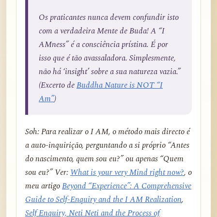
Os praticantes nunca devem confundir isto
com a verdadeira Mente de Buda! A “I
AMness” é a consciência prístina. É por
isso que é tão avassaladora. Simplesmente,
não há ‘insight’ sobre a sua natureza vazia.”
(Excerto de
Buddha Nature is NOT “I
Am”
)
Soh: Para realizar o I AM, o método mais directo é
a auto-inquirição, perguntando a si próprio “Antes
do nascimento, quem sou eu?” ou apenas “Quem
sou eu?” Ver:
What is your very Mind right now?
, o
meu artigo
Beyond “Experience”: A Comprehensive
Guide to Self-Enquiry and the I AM Realization
,
Self Enquiry, Neti Neti and the Process of