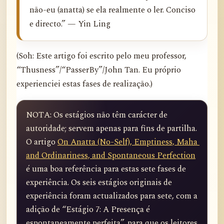
não-eu (anatta) se ela realmente o ler. Conciso
e directo.” — Yin Ling
(Soh: Este artigo foi escrito pelo meu professor,
“Thusness”/“PasserBy”/John Tan. Eu próprio
experienciei estas fases de realização.)
NOTA: Os estágios não têm carácter de 
autoridade; servem apenas para fins de partilha. 
O artigo 
On Anatta (No-Self), Emptiness, Maha 
and Ordinariness, and Spontaneous Perfection
é uma boa referência para estas sete fases de 
experiência. Os seis estágios originais de 
experiência foram actualizados para sete, com a 
adição de “Estágio 7: A Presença é 
espontaneamente perfeita”, para que os leitores 