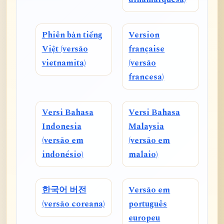
Phiên bản tiếng
Version
Việt (versão
française
vietnamita)
(versão
francesa)
Versi Bahasa
Versi Bahasa
Indonesia
Malaysia
(versão em
(versão em
indonésio)
malaio)
한국어 버전
Versão em
(versão coreana)
português
europeu