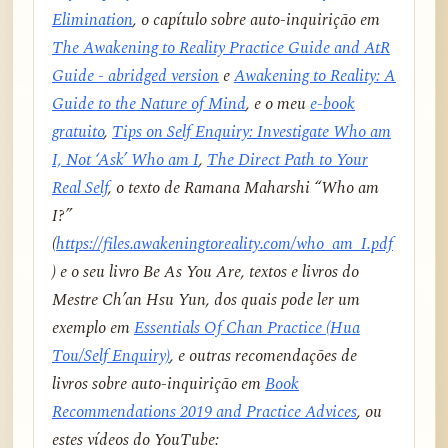
Elimination
, o capítulo sobre auto-inquirição em
The Awakening to Reality Practice Guide and AtR
Guide - abridged version
e
Awakening to Reality: A
Guide to the Nature of Mind
, e o meu
e-book
gratuito
,
Tips on Self Enquiry: Investigate Who am
I, Not ‘Ask’ Who am I
,
The Direct Path to Your
Real Self
, o texto de Ramana Maharshi “Who am
I?”
(
https://files.awakeningtoreality.com/who_am_I.pdf
) e o seu livro
Be As You Are
, textos e livros do
Mestre Ch’an Hsu Yun, dos quais pode ler um
exemplo em
Essentials Of Chan Practice (Hua
Tou/Self Enquiry)
, e outras recomendações de
livros sobre auto-inquirição em
Book
Recommendations 2019 and Practice Advices
, ou
estes vídeos do YouTube: