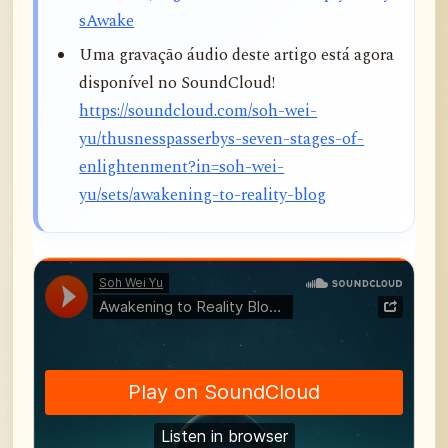
sAwake
Uma gravação áudio deste artigo está agora
disponível no SoundCloud!
https://soundcloud.com/soh-wei-
yu/thusnesspasserbys-seven-stages-of-
enlightenment?in=soh-wei-
yu/sets/awakening-to-reality-blog