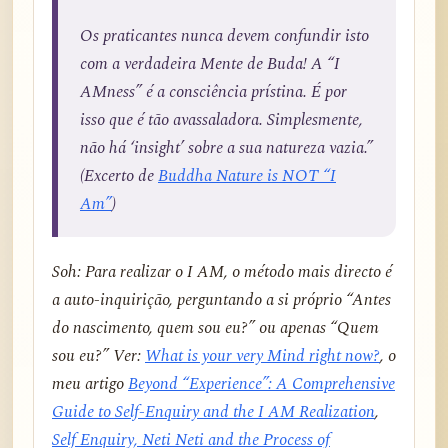
Os praticantes nunca devem confundir isto
com a verdadeira Mente de Buda! A “I
AMness” é a consciência prístina. É por
isso que é tão avassaladora. Simplesmente,
não há ‘insight’ sobre a sua natureza vazia.”
(Excerto de
Buddha Nature is NOT “I
Am”
)
Soh: Para realizar o I AM, o método mais directo é
a auto-inquirição, perguntando a si próprio “Antes
do nascimento, quem sou eu?” ou apenas “Quem
sou eu?” Ver:
What is your very Mind right now?
, o
meu artigo
Beyond “Experience”: A Comprehensive
Guide to Self-Enquiry and the I AM Realization
,
Self Enquiry, Neti Neti and the Process of