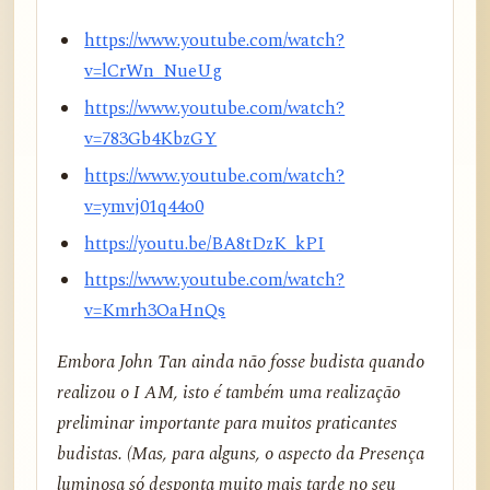
https://www.youtube.com/watch?
v=lCrWn_NueUg
https://www.youtube.com/watch?
v=783Gb4KbzGY
https://www.youtube.com/watch?
v=ymvj01q44o0
https://youtu.be/BA8tDzK_kPI
https://www.youtube.com/watch?
v=Kmrh3OaHnQs
Embora John Tan ainda não fosse budista quando
realizou o I AM, isto é também uma realização
preliminar importante para muitos praticantes
budistas. (Mas, para alguns, o aspecto da Presença
luminosa só desponta muito mais tarde no seu