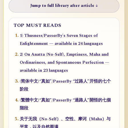
Jump to full library after article ↓
TOP MUST READS
1) Thusness/PasserBy's Seven Stages of
Enlightenment — available in 24 languages
2) On Anatta (No-Self), Emptiness, Maha and
Ordinariness, and Spontaneous Perfection —
available in 23 languages
(简体中文)“真如”/PasserBy “过路人”开悟的七个
阶段
(繁體中文)“真如”/PasserBy “過路人”開悟的七個
階段
关于无我（No-Self）、空性、摩诃（Maha）与
平常，以及自然圆满