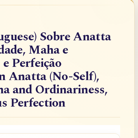
uguese) Sobre Anatta
idade, Maha e
 e Perfeição
 Anatta (No-Self),
a and Ordinariness,
s Perfection