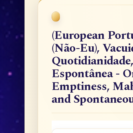
(European Port
(Não-Eu), Vacu
Quotidianidade,
Espontânea - On
Emptiness, Mah
and Spontaneou