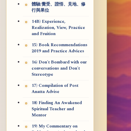
體驗/覺受、證悟、見地、修
行與果位
14B) Experience,
Realization, View, Practice
and Fruition
15) Book Recommendations
2019 and Practice Advices
16) Don't Bombard with our
conversations and Don't
Stereotype
17) Compilation of Post
Anatta Advise
18) Finding An Awakened
Spiritual Teacher and
Mentor
19) My Commentary on