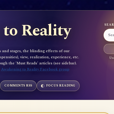
to Reality
SEAR
 and stages, the blinding effects of our
sities), view, realization, experience, etc.
Use
gh the 'Must Reads' articles (see sidebar).
e
Awakening to Reality Facebook group
COMMENTS RSS
FOCUS READING