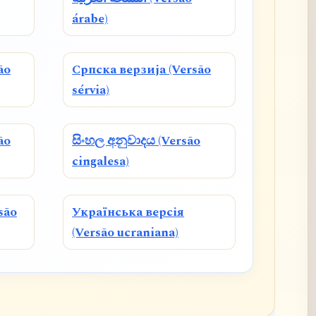
árabe)
ão
Српска верзија (Versão
sérvia)
ão
සිංහල අනුවාදය (Versão
cingalesa)
são
Українська версія
(Versão ucraniana)