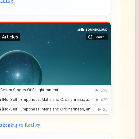
y-blog
akening to Reality