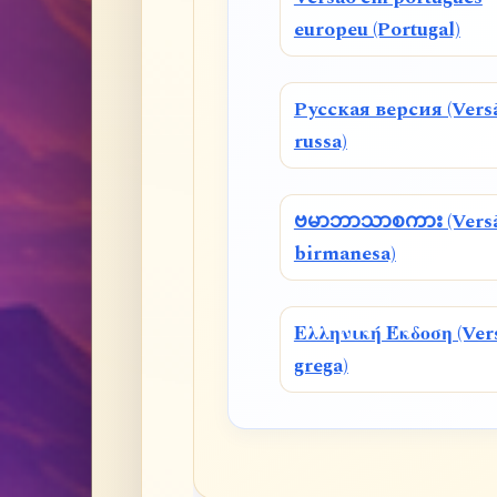
europeu (Portugal)
Русская версия (Vers
russa)
ဗမာဘာသာစကား (Vers
birmanesa)
Ελληνική Έκδοση (Ver
grega)