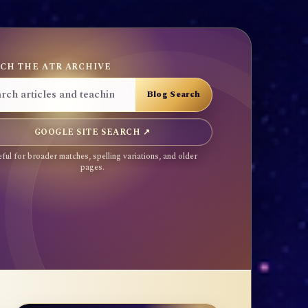
CH THE ATR ARCHIVE
GOOGLE SITE SEARCH ↗
ful for broader matches, spelling variations, and older
pages.