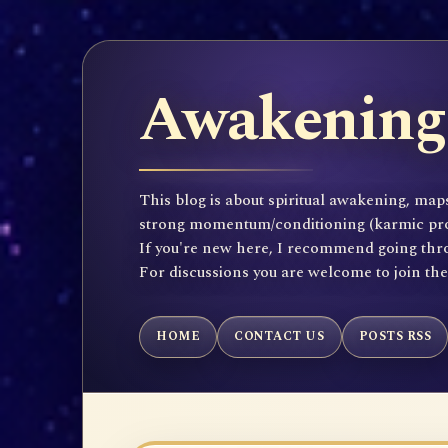
Awakening 
This blog is about spiritual awakening, maps
strong momentum/conditioning (karmic propen
If you're new here, I recommend going throu
For discussions you are welcome to join th
HOME
CONTACT US
POSTS RSS