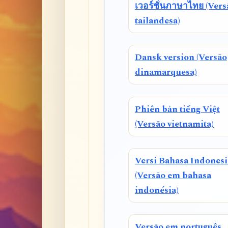
เวอร์ชั่นภาษาไทย (Vers
tailandesa)
Dansk version (Versão
dinamarquesa)
Phiên bản tiếng Việt
(Versão vietnamita)
Versi Bahasa Indonesi
(Versão em bahasa
indonésia)
Versão em português