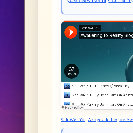
yu/sets/awakening-to-realit
Soh Wei Yu
·
Artigos do blogue Aw