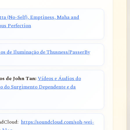
ta (No-Self), Emptiness, Maha and
ous Perfection
ios de Iluminação de Thusness/PasserBy
os de John Tan:
Vídeos e Áudios do
o do Surgimento Dependente e da
undCloud:
https://soundcloud.com/soh-wei-