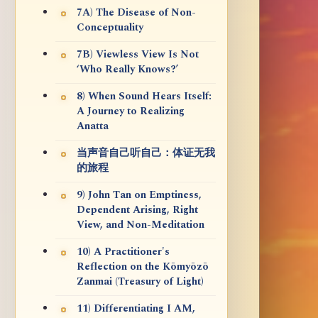
7A) The Disease of Non-
Conceptuality
7B) Viewless View Is Not
‘Who Really Knows?’
8) When Sound Hears Itself:
A Journey to Realizing
Anatta
当声音自己听自己：体证无我
的旅程
9) John Tan on Emptiness,
Dependent Arising, Right
View, and Non-Meditation
10) A Practitioner's
Reflection on the Kōmyōzō
Zanmai (Treasury of Light)
11) Differentiating I AM,