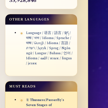
35,928,846
OTHER LANGUAGES
Language / 语言 / 語言 / སྐད /
भाषा / ভাষা / Idioma / Sprache /
भाषा / மொழி / Idioma / 言語 /
ภาษา / Język / Sprog / Ngôn
ngữ / Langue / Bahasa / 언어 /
Idioma / اللغة / язык / lingua
/ језик
MUST READS
1) Thusness/PasserBy's
Seven Stages of