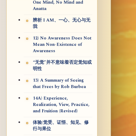
One Mind, No Mind and
Anatta
辨析 I AM、一心、无心与无
我
12) No Awareness Does Not
Mean Non-Existence of
Awareness
“无觉”并不意味着否定觉知或
明性
13) A Summary of Seeing
that Frees by Rob Burbea
14A) Experience,
Realization, View, Practice,
and Fruition (Revised)
体验/觉受、证悟、知见、修
行与果位