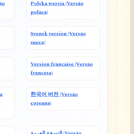
ão
Polska wersja (Versão
polaca)
Svensk version (Versão
sueca)
Version française (Versão
francesa)
a
한국어 버전 (Versão
coreana)
النسخة العربية (Versão