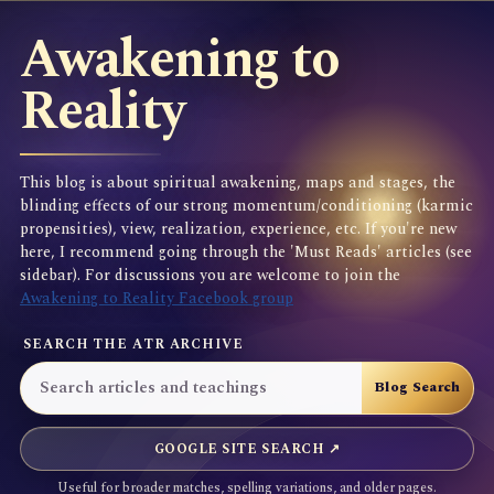
Awakening to
Reality
This blog is about spiritual awakening, maps and stages, the
blinding effects of our strong momentum/conditioning (karmic
propensities), view, realization, experience, etc. If you're new
here, I recommend going through the 'Must Reads' articles (see
sidebar). For discussions you are welcome to join the
Awakening to Reality Facebook group
SEARCH THE ATR ARCHIVE
GOOGLE SITE SEARCH ↗
Useful for broader matches, spelling variations, and older pages.