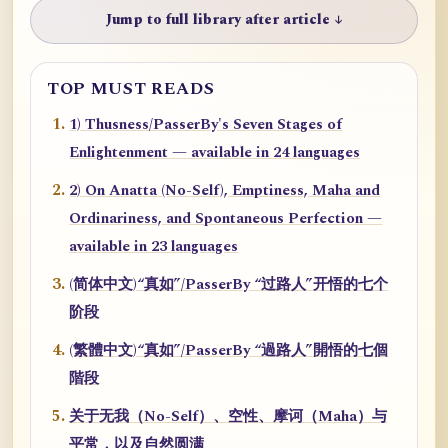
Jump to full library after article ↓
TOP MUST READS
1) Thusness/PasserBy's Seven Stages of
Enlightenment — available in 24 languages
2) On Anatta (No-Self), Emptiness, Maha and
Ordinariness, and Spontaneous Perfection —
available in 23 languages
(简体中文)“真如”/PasserBy “过路人”开悟的七个
阶段
(繁體中文)“真如”/PasserBy “過路人”開悟的七個
階段
关于无我（No-Self）、空性、摩诃（Maha）与
平常，以及自然圆满