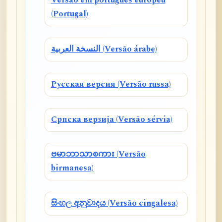
Versão em português europeu
(Portugal)
النسخة العربية (Versão árabe)
Русская версия (Versão russa)
Српска верзија (Versão sérvia)
ဗမာဘာသာစကား (Versão
birmanesa)
සිංහල අනුවාදය (Versão cingalesa)