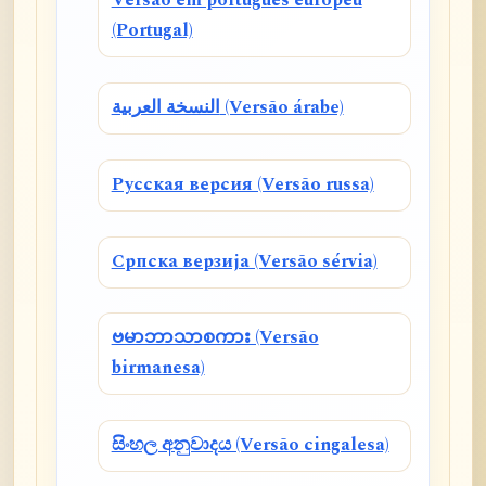
Versão em português europeu
(Portugal)
النسخة العربية (Versão árabe)
Русская версия (Versão russa)
Српска верзија (Versão sérvia)
ဗမာဘာသာစကား (Versão
birmanesa)
සිංහල අනුවාදය (Versão cingalesa)