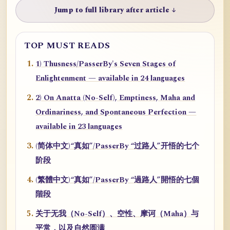
Jump to full library after article ↓
TOP MUST READS
1) Thusness/PasserBy's Seven Stages of
Enlightenment — available in 24 languages
2) On Anatta (No-Self), Emptiness, Maha and
Ordinariness, and Spontaneous Perfection —
available in 23 languages
(简体中文)“真如”/PasserBy “过路人”开悟的七个
阶段
(繁體中文)“真如”/PasserBy “過路人”開悟的七個
階段
关于无我（No-Self）、空性、摩诃（Maha）与
平常，以及自然圆满