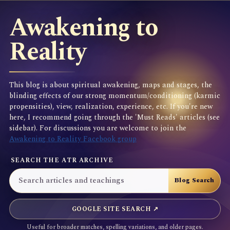
Awakening to
Reality
This blog is about spiritual awakening, maps and stages, the
blinding effects of our strong momentum/conditioning (karmic
propensities), view, realization, experience, etc. If you're new
here, I recommend going through the 'Must Reads' articles (see
sidebar). For discussions you are welcome to join the
Awakening to Reality Facebook group
SEARCH THE ATR ARCHIVE
GOOGLE SITE SEARCH ↗
Useful for broader matches, spelling variations, and older pages.